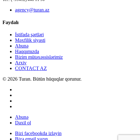
agency@turan.az
Faydalı
İstifadə şərtləri
Məxfilik siyasti
Abunə
Haqqımızda
Bizim mütəxəssislərimiz
Arxiv
CONTACT AZ
© 2026 Turan. Bütün hüquqlar qorunur.
Abunə
Daxil ol
Bizi facebookda izləyin
Bizə email yazın