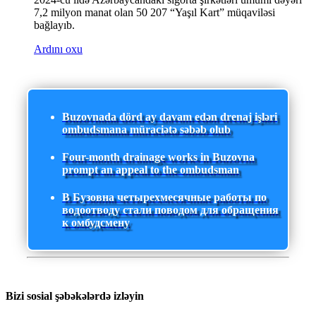
7,2 milyon manat olan 50 207 “Yaşıl Kart” müqaviləsi
bağlayıb.
Ardını oxu
Buzovnada dörd ay davam edən drenaj işləri
ombudsmana müraciətə səbəb olub
Four-month drainage works in Buzovna
prompt an appeal to the ombudsman
В Бузовна четырехмесячные работы по
водоотводу стали поводом для обращения
к омбудсмену
Bizi sosial şəbəkələrdə izləyin