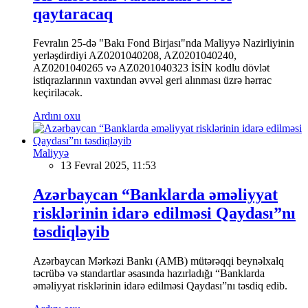
qaytaracaq
Fevralın 25-də "Bakı Fond Birjası"nda Maliyyə Nazirliyinin
yerləşdirdiyi AZ0201040208, AZ0201040240,
AZ0201040265 və AZ0201040323 İSİN kodlu dövlət
istiqrazlarının vaxtından əvvəl geri alınması üzrə hərrac
keçiriləcək.
Ardını oxu
Maliyyə
13 Fevral 2025, 11:53
Azərbaycan “Banklarda əməliyyat
risklərinin idarə edilməsi Qaydası”nı
təsdiqləyib
Azərbaycan Mərkəzi Bankı (AMB) mütərəqqi beynəlxalq
təcrübə və standartlar əsasında hazırladığı “Banklarda
əməliyyat risklərinin idarə edilməsi Qaydası”nı təsdiq edib.