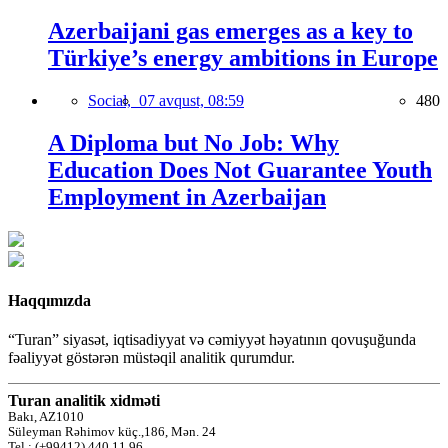
Azerbaijani gas emerges as a key to
Türkiye’s energy ambitions in Europe
Social,
07 avqust, 08:59
480
A Diploma but No Job: Why
Education Does Not Guarantee Youth
Employment in Azerbaijan
Haqqımızda
“Turan” siyasət, iqtisadiyyat və cəmiyyət həyatının qovuşuğunda
fəaliyyət göstərən müstəqil analitik qurumdur.
Turan analitik xidməti
Bakı, AZ1010
Süleyman Rəhimov küç.,186, Mən. 24
Tel.: (+99412) 440 11 96