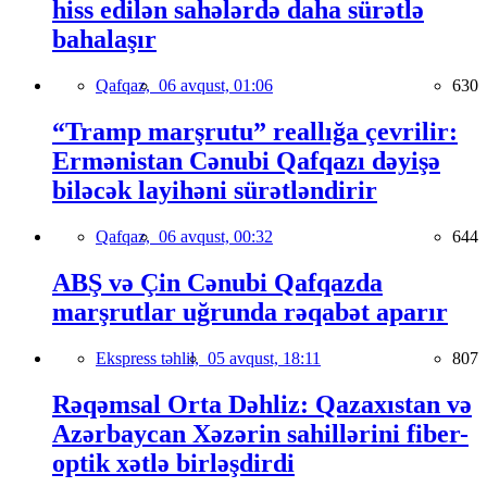
hiss edilən sahələrdə daha sürətlə
bahalaşır
Qafqaz,
06 avqust, 01:06
630
“Tramp marşrutu” reallığa çevrilir:
Ermənistan Cənubi Qafqazı dəyişə
biləcək layihəni sürətləndirir
Qafqaz,
06 avqust, 00:32
644
ABŞ və Çin Cənubi Qafqazda
marşrutlar uğrunda rəqabət aparır
Ekspress təhlil,
05 avqust, 18:11
807
Rəqəmsal Orta Dəhliz: Qazaxıstan və
Azərbaycan Xəzərin sahillərini fiber-
optik xətlə birləşdirdi