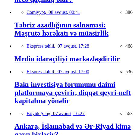
Cəmiyyət,
08 avqust, 00:41
386
Təbriz azadlığının salnaməsi:
Məşrutə hərəkatı və müasirlik
Ekspress təhlil,
07 avqust, 17:28
468
Media idarəçiliyi mərkəzləşdirilir
Ekspress təhlil,
07 avqust, 17:00
536
Bakı investisiya forumunu daimi
platformaya çevirir, diqqət qeyri-neft
kapitalına yönəlir
Böyük Şərq,
07 avqust, 16:27
563
Ankara, İslamabad və Ər-Riyad kimə
qarşı birləşir?