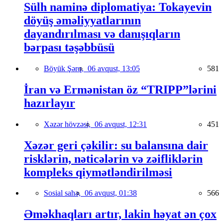
Sülh naminə diplomatiya: Tokayevin
döyüş əməliyyatlarının
dayandırılması və danışıqların
bərpası təşəbbüsü
Böyük Şərq,
06 avqust, 13:05
581
İran və Ermənistan öz “TRIPP”lərini
hazırlayır
Xəzər hövzəsi,
06 avqust, 12:31
451
Xəzər geri çəkilir: su balansına dair
risklərin, nəticələrin və zəifliklərin
kompleks qiymətləndirilməsi
Sosial sahə,
06 avqust, 01:38
566
Əməkhaqları artır, lakin həyat ən çox