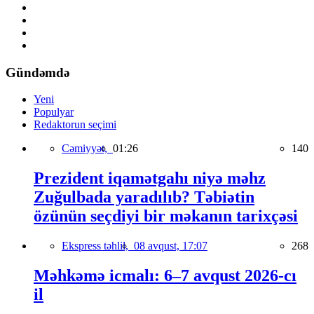
Gündəmdə
Yeni
Populyar
Redaktorun seçimi
Cəmiyyət,
01:26
140
Prezident iqamətgahı niyə məhz
Zuğulbada yaradılıb? Təbiətin
özünün seçdiyi bir məkanın tarixçəsi
Ekspress təhlil,
08 avqust, 17:07
268
Məhkəmə icmalı: 6–7 avqust 2026-cı
il