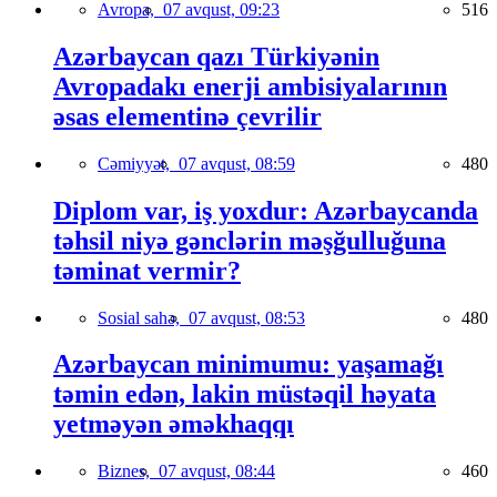
Avropa,
07 avqust, 09:23
516
Azərbaycan qazı Türkiyənin
Avropadakı enerji ambisiyalarının
əsas elementinə çevrilir
Cəmiyyət,
07 avqust, 08:59
480
Diplom var, iş yoxdur: Azərbaycanda
təhsil niyə gənclərin məşğulluğuna
təminat vermir?
Sosial sahə,
07 avqust, 08:53
480
Azərbaycan minimumu: yaşamağı
təmin edən, lakin müstəqil həyata
yetməyən əməkhaqqı
Biznes,
07 avqust, 08:44
460