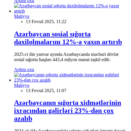
Ardını oxu
Maliyyə
13 Fevral 2025, 11:22
Azərbaycan sosial sığorta
daxilolmalarını 12%-ə yaxın artırıb
2025-ci ilin yanvar ayında Azərbaycanda məcburi dövlət
sosial sığorta haqları 443,4 milyon manat təşkil edib.
Ardını oxu
Maliyyə
13 Fevral 2025, 11:07
Azərbaycanın sığorta xidmətlərinin
ixracından gəlirləri 23%-dən çox
azalıb
2024-cü ildə Azərbaycandakı sığorta şirkətləri ümumi dəyəri