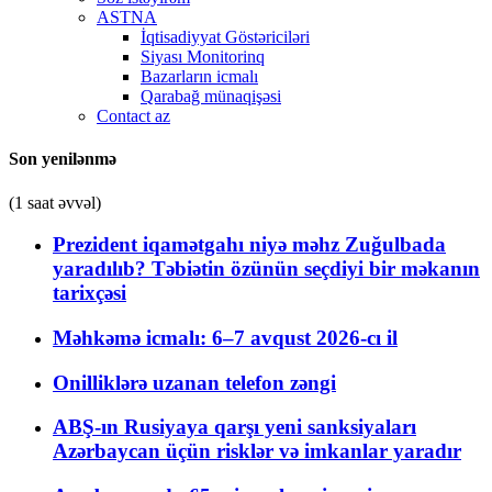
ASTNA
İqtisadiyyat Göstəriciləri
Siyası Monitorinq
Bazarların icmalı
Qarabağ münaqişəsi
Contact az
Son yenilənmə
(1 saat əvvəl)
Prezident iqamətgahı niyə məhz Zuğulbada
yaradılıb? Təbiətin özünün seçdiyi bir məkanın
tarixçəsi
Məhkəmə icmalı: 6–7 avqust 2026-cı il
Onilliklərə uzanan telefon zəngi
ABŞ-ın Rusiyaya qarşı yeni sanksiyaları
Azərbaycan üçün risklər və imkanlar yaradır