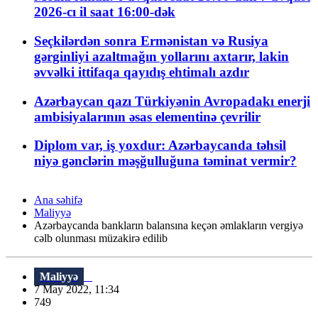
2026-cı il saat 16:00-dək
Seçkilərdən sonra Ermənistan və Rusiya
gərginliyi azaltmağın yollarını axtarır, lakin
əvvəlki ittifaqa qayıdış ehtimalı azdır
Azərbaycan qazı Türkiyənin Avropadakı enerji
ambisiyalarının əsas elementinə çevrilir
Diplom var, iş yoxdur: Azərbaycanda təhsil
niyə gənclərin məşğulluğuna təminat vermir?
Ana səhifə
Maliyyə
Azərbaycanda bankların balansına keçən əmlakların vergiyə
cəlb olunması müzakirə edilib
Maliyyə
7 May 2022, 11:34
749