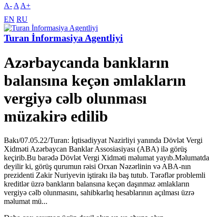
A-
A
A+
EN
RU
Turan İnformasiya Agentliyi
Azərbaycanda bankların
balansına keçən əmlakların
vergiyə cəlb olunması
müzakirə edilib
Bakı/07.05.22/Turan: İqtisadiyyat Nazirliyi yanında Dövlət Vergi
Xidməti Azərbaycan Banklar Assosiasiyası (ABA) ilə görüş
keçirib.Bu barədə Dövlət Vergi Xidməti məlumat yayıb.Məlumatda
deyilir ki, görüş qurumun rəisi Orxan Nəzərlinin və ABA-nın
prezidenti Zakir Nuriyevin iştirakı ilə baş tutub. Tərəflər problemli
kreditlər üzrə bankların balansına keçən daşınmaz əmlakların
vergiyə cəlb olunmasını, sahibkarlıq hesablarının açılması üzrə
məlumat mü...