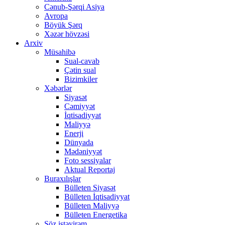
Cənub-Şərqi Asiya
Avropa
Böyük Şərq
Xəzər hövzəsi
Arxiv
Müsahibə
Sual-cavab
Çətin sual
Bizimkiler
Xəbərlər
Siyasət
Cəmiyyət
İqtisadiyyat
Maliyyə
Enerji
Dünyada
Mədəniyyət
Foto sessiyalar
Aktual Reportaj
Buraxılışlar
Bülleten Siyasət
Bülleten İqtisadiyyat
Bülleten Maliyyə
Bülleten Energetika
Söz istəyirəm