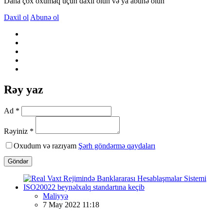
Daha çox oxumaq üçün daxil olun və ya abunə olun
Daxil ol
Abunə ol
Rəy yaz
Ad *
Rəyiniz *
Oxudum və razıyam
Şərh göndərmə qaydaları
Göndər
Maliyyə
7 May 2022 11:18