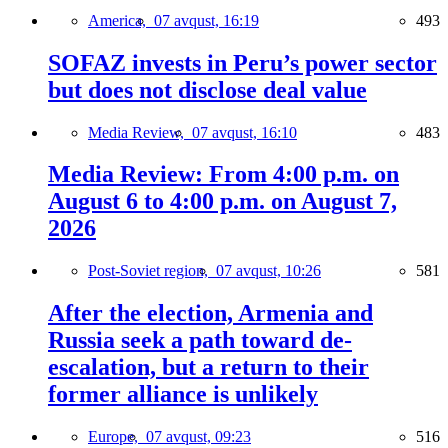
America,
07 avqust, 16:19
493
SOFAZ invests in Peru’s power sector
but does not disclose deal value
Media Review,
07 avqust, 16:10
483
Media Review: From 4:00 p.m. on
August 6 to 4:00 p.m. on August 7,
2026
Post-Soviet region,
07 avqust, 10:26
581
After the election, Armenia and
Russia seek a path toward de-
escalation, but a return to their
former alliance is unlikely
Europe,
07 avqust, 09:23
516