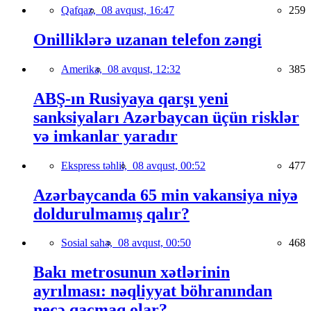
Qafqaz,
08 avqust, 16:47
259
Onilliklərə uzanan telefon zəngi
Amerika,
08 avqust, 12:32
385
ABŞ-ın Rusiyaya qarşı yeni
sanksiyaları Azərbaycan üçün risklər
və imkanlar yaradır
Ekspress təhlil,
08 avqust, 00:52
477
Azərbaycanda 65 min vakansiya niyə
doldurulmamış qalır?
Sosial sahə,
08 avqust, 00:50
468
Bakı metrosunun xətlərinin
ayrılması: nəqliyyat böhranından
necə qaçmaq olar?