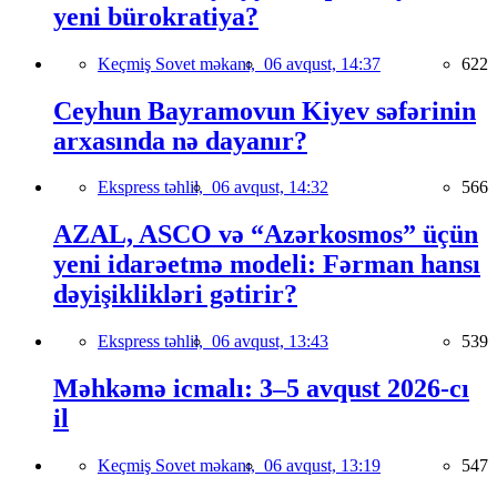
yeni bürokratiya?
Keçmiş Sovet məkanı,
06 avqust, 14:37
622
Ceyhun Bayramovun Kiyev səfərinin
arxasında nə dayanır?
Ekspress təhlil,
06 avqust, 14:32
566
AZAL, ASCO və “Azərkosmos” üçün
yeni idarəetmə modeli: Fərman hansı
dəyişiklikləri gətirir?
Ekspress təhlil,
06 avqust, 13:43
539
Məhkəmə icmalı: 3–5 avqust 2026-cı
il
Keçmiş Sovet məkanı,
06 avqust, 13:19
547