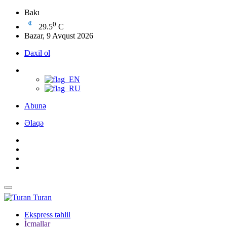
Bakı
0
29.5
C
Bazar, 9 Avqust 2026
Daxil ol
Abunə
Əlaqə
Turan
Ekspress təhlil
İcmallar