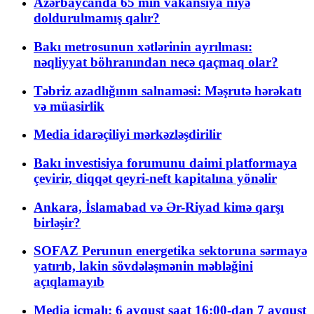
Azərbaycanda 65 min vakansiya niyə
doldurulmamış qalır?
Bakı metrosunun xətlərinin ayrılması:
nəqliyyat böhranından necə qaçmaq olar?
Təbriz azadlığının salnaməsi: Məşrutə hərəkatı
və müasirlik
Media idarəçiliyi mərkəzləşdirilir
Bakı investisiya forumunu daimi platformaya
çevirir, diqqət qeyri-neft kapitalına yönəlir
Ankara, İslamabad və Ər-Riyad kimə qarşı
birləşir?
SOFAZ Perunun energetika sektoruna sərmayə
yatırıb, lakin sövdələşmənin məbləğini
açıqlamayıb
Media icmalı: 6 avqust saat 16:00-dan 7 avqust