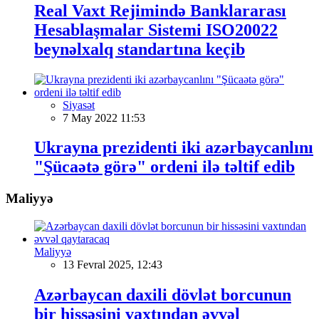
Real Vaxt Rejimində Banklararası
Hesablaşmalar Sistemi ISO20022
beynəlxalq standartına keçib
Siyasət
7 May 2022 11:53
Ukrayna prezidenti iki azərbaycanlını
"Şücaətə görə" ordeni ilə təltif edib
Maliyyə
Maliyyə
13 Fevral 2025, 12:43
Azərbaycan daxili dövlət borcunun
bir hissəsini vaxtından əvvəl