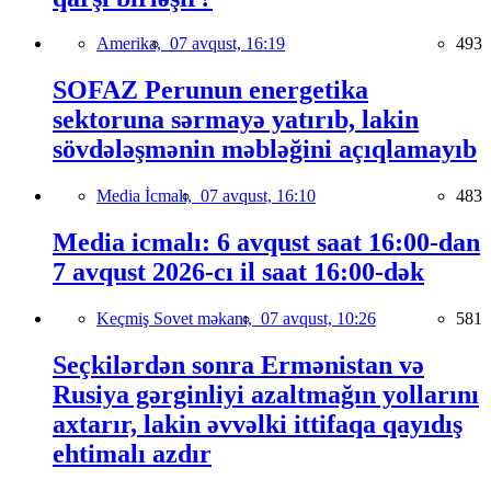
Amerika,
07 avqust, 16:19
493
SOFAZ Perunun energetika
sektoruna sərmayə yatırıb, lakin
sövdələşmənin məbləğini açıqlamayıb
Media İcmalı,
07 avqust, 16:10
483
Media icmalı: 6 avqust saat 16:00-dan
7 avqust 2026-cı il saat 16:00-dək
Keçmiş Sovet məkanı,
07 avqust, 10:26
581
Seçkilərdən sonra Ermənistan və
Rusiya gərginliyi azaltmağın yollarını
axtarır, lakin əvvəlki ittifaqa qayıdış
ehtimalı azdır