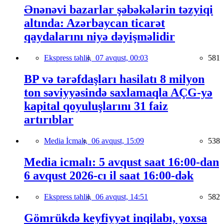
Ənənəvi bazarlar şəbəkələrin təzyiqi
altında: Azərbaycan ticarət
qaydalarını niyə dəyişməlidir
Ekspress təhlil,
07 avqust, 00:03
581
BP və tərəfdaşları hasilatı 8 milyon
ton səviyyəsində saxlamaqla AÇG-yə
kapital qoyuluşlarını 31 faiz
artırıblar
Media İcmalı,
06 avqust, 15:09
538
Media icmalı: 5 avqust saat 16:00-dan
6 avqust 2026-cı il saat 16:00-dək
Ekspress təhlil,
06 avqust, 14:51
582
Gömrükdə keyfiyyət inqilabı, yoxsa