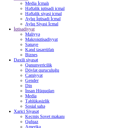
Media İcmalı
Həftəlik iqtisadi icmal
Həftəlik siyasi icmal
Aylıq İqtisadi İcmal
Aylıq Siyasi İcmal
İqtisadiyyat
Maliyyə
Makroiqtisadiyyat
Sənaye
Kənd təsərrüfatı
Biznes
Daxili siyasət
Qanunvericilik
Dövlət quruculuğu
Cəmiyyət
Gender
Din
İnsan Hüquqları
Media
Təhlükəsizlik
Sosial sahə
Xarici Siyasət
Keçmiş Sovet məkanı
Qafqaz
Amerika