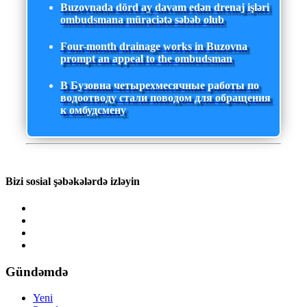
Buzovnada dörd ay davam edən drenaj işləri
ombudsmana müraciətə səbəb olub
Four-month drainage works in Buzovna
prompt an appeal to the ombudsman
В Бузовна четырехмесячные работы по
водоотводу стали поводом для обращения
к омбудсмену
Bizi sosial şəbəkələrdə izləyin
Gündəmdə
Yeni