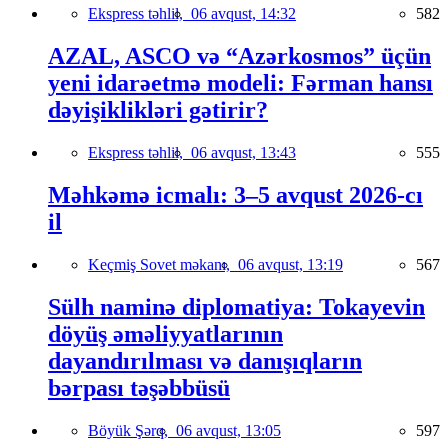
Ekspress təhlil,
06 avqust, 14:32
582
AZAL, ASCO və “Azərkosmos” üçün
yeni idarəetmə modeli: Fərman hansı
dəyişiklikləri gətirir?
Ekspress təhlil,
06 avqust, 13:43
555
Məhkəmə icmalı: 3–5 avqust 2026-cı
il
Keçmiş Sovet məkanı,
06 avqust, 13:19
567
Sülh naminə diplomatiya: Tokayevin
döyüş əməliyyatlarının
dayandırılması və danışıqların
bərpası təşəbbüsü
Böyük Şərq,
06 avqust, 13:05
597