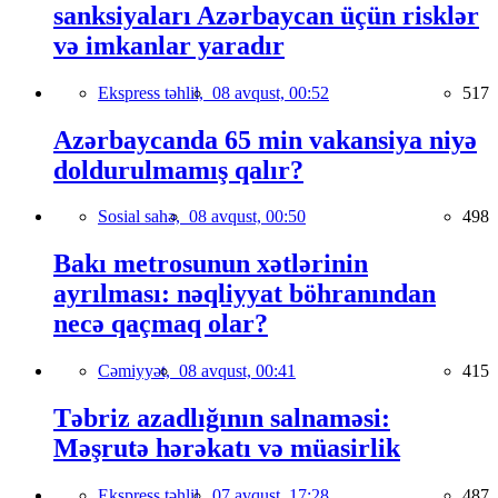
sanksiyaları Azərbaycan üçün risklər
və imkanlar yaradır
Ekspress təhlil,
08 avqust, 00:52
517
Azərbaycanda 65 min vakansiya niyə
doldurulmamış qalır?
Sosial sahə,
08 avqust, 00:50
498
Bakı metrosunun xətlərinin
ayrılması: nəqliyyat böhranından
necə qaçmaq olar?
Cəmiyyət,
08 avqust, 00:41
415
Təbriz azadlığının salnaməsi:
Məşrutə hərəkatı və müasirlik
Ekspress təhlil,
07 avqust, 17:28
487