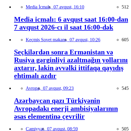
Media İcmalı,
07 avqust, 16:10
512
Media icmalı: 6 avqust saat 16:00-dan
7 avqust 2026-cı il saat 16:00-dək
Keçmiş Sovet məkanı,
07 avqust, 10:26
605
Seçkilərdən sonra Ermənistan və
Rusiya gərginliyi azaltmağın yollarını
axtarır, lakin əvvəlki ittifaqa qayıdış
ehtimalı azdır
Avropa,
07 avqust, 09:23
545
Azərbaycan qazı Türkiyənin
Avropadakı enerji ambisiyalarının
əsas elementinə çevrilir
Cəmiyyət,
07 avqust, 08:59
505