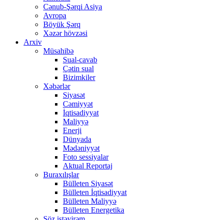
Cənub-Şərqi Asiya
Avropa
Böyük Şərq
Xəzər hövzəsi
Arxiv
Müsahibə
Sual-cavab
Çətin sual
Bizimkiler
Xəbərlər
Siyasət
Cəmiyyət
İqtisadiyyat
Maliyyə
Enerji
Dünyada
Mədəniyyət
Foto sessiyalar
Aktual Reportaj
Buraxılışlar
Bülleten Siyasət
Bülleten İqtisadiyyat
Bülleten Maliyyə
Bülleten Energetika
Söz istəyirəm