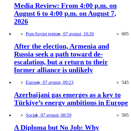
Media Review: From 4:00 p.m. on
August 6 to 4:00 p.m. on August 7,
2026
Post-Soviet region,
07 avqust, 10:26
605
After the election, Armenia and
Russia seek a path toward de-
escalation, but a return to their
former alliance is unlikely
Europe,
07 avqust, 09:23
545
Azerbaijani gas emerges as a key to
Türkiye’s energy ambitions in Europe
Social,
07 avqust, 08:59
505
A Diploma but No Job: Why