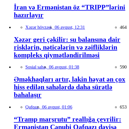
İran və Ermənistan öz “TRIPP”lərini
hazırlayır
Xəzər hövzəsi,
06 avqust, 12:31
464
Xəzər geri çəkilir: su balansına dair
risklərin, nəticələrin və zəifliklərin
kompleks qiymətləndirilməsi
Sosial sahə,
06 avqust, 01:38
590
Əməkhaqları artır, lakin həyat ən çox
hiss edilən sahələrdə daha sürətlə
bahalaşır
Qafqaz,
06 avqust, 01:06
653
“Tramp marşrutu” reallığa çevrilir:
Ermənistan Cənubi Qafqazı dəyişə