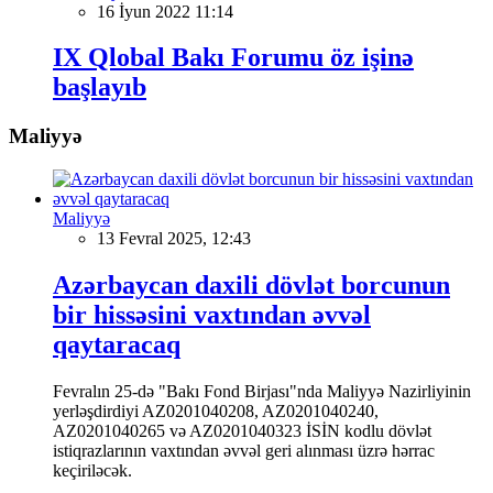
16 İyun 2022 11:14
IX Qlobal Bakı Forumu öz işinə
başlayıb
Maliyyə
Maliyyə
13 Fevral 2025, 12:43
Azərbaycan daxili dövlət borcunun
bir hissəsini vaxtından əvvəl
qaytaracaq
Fevralın 25-də "Bakı Fond Birjası"nda Maliyyə Nazirliyinin
yerləşdirdiyi AZ0201040208, AZ0201040240,
AZ0201040265 və AZ0201040323 İSİN kodlu dövlət
istiqrazlarının vaxtından əvvəl geri alınması üzrə hərrac
keçiriləcək.