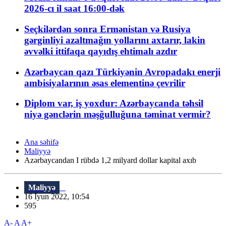
2026-cı il saat 16:00-dək
Seçkilərdən sonra Ermənistan və Rusiya
gərginliyi azaltmağın yollarını axtarır, lakin
əvvəlki ittifaqa qayıdış ehtimalı azdır
Azərbaycan qazı Türkiyənin Avropadakı enerji
ambisiyalarının əsas elementinə çevrilir
Diplom var, iş yoxdur: Azərbaycanda təhsil
niyə gənclərin məşğulluğuna təminat vermir?
Ana səhifə
Maliyyə
Azərbaycandan I rübdə 1,2 milyard dollar kapital axıb
Maliyyə
16 İyun 2022, 10:54
595
A-
A
A+