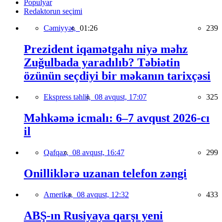
Populyar
Redaktorun seçimi
Cəmiyyət,
01:26
239
Prezident iqamətgahı niyə məhz
Zuğulbada yaradılıb? Təbiətin
özünün seçdiyi bir məkanın tarixçəsi
Ekspress təhlil,
08 avqust, 17:07
325
Məhkəmə icmalı: 6–7 avqust 2026-cı
il
Qafqaz,
08 avqust, 16:47
299
Onilliklərə uzanan telefon zəngi
Amerika,
08 avqust, 12:32
433
ABŞ-ın Rusiyaya qarşı yeni