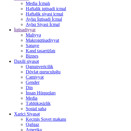
Media İcmalı
Həftəlik iqtisadi icmal
Həftəlik siyasi icmal
Aylıq İqtisadi İcmal
Aylıq Siyasi İcmal
İqtisadiyyat
Maliyyə
Makroiqtisadiyyat
Sənaye
Kənd təsərrüfatı
Biznes
Daxili siyasət
Qanunvericilik
Dövlət quruculuğu
Cəmiyyət
Gender
Din
İnsan Hüquqları
Media
Təhlükəsizlik
Sosial sahə
Xarici Siyasət
Keçmiş Sovet məkanı
Qafqaz
Amerika