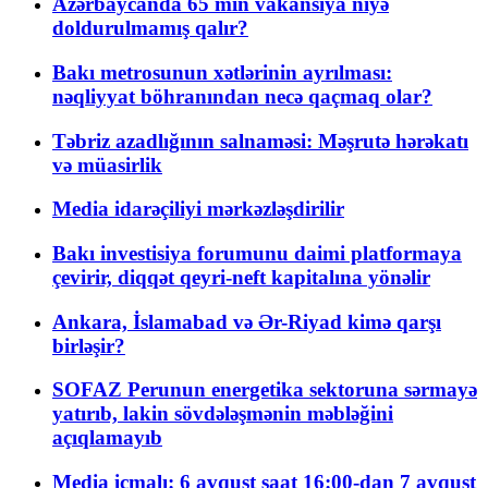
Azərbaycanda 65 min vakansiya niyə
doldurulmamış qalır?
Bakı metrosunun xətlərinin ayrılması:
nəqliyyat böhranından necə qaçmaq olar?
Təbriz azadlığının salnaməsi: Məşrutə hərəkatı
və müasirlik
Media idarəçiliyi mərkəzləşdirilir
Bakı investisiya forumunu daimi platformaya
çevirir, diqqət qeyri-neft kapitalına yönəlir
Ankara, İslamabad və Ər-Riyad kimə qarşı
birləşir?
SOFAZ Perunun energetika sektoruna sərmayə
yatırıb, lakin sövdələşmənin məbləğini
açıqlamayıb
Media icmalı: 6 avqust saat 16:00-dan 7 avqust