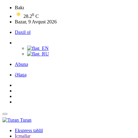
Bakı
0
28.2
C
Bazar, 9 Avqust 2026
Daxil ol
Abunə
Əlaqə
Turan
Ekspress təhlil
İcmallar