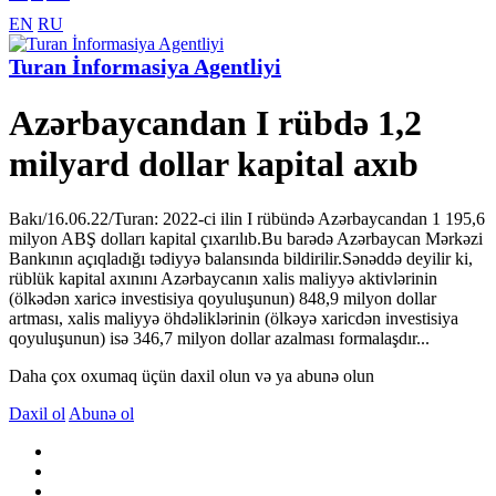
EN
RU
Turan İnformasiya Agentliyi
Azərbaycandan I rübdə 1,2
milyard dollar kapital axıb
Bakı/16.06.22/Turan: 2022-ci ilin I rübündə Azərbaycandan 1 195,6
milyon ABŞ dolları kapital çıxarılıb.Bu barədə Azərbaycan Mərkəzi
Bankının açıqladığı tədiyyə balansında bildirilir.Sənəddə deyilir ki,
rüblük kapital axınını Azərbaycanın xalis maliyyə aktivlərinin
(ölkədən xaricə investisiya qoyuluşunun) 848,9 milyon dollar
artması, xalis maliyyə öhdəliklərinin (ölkəyə xaricdən investisiya
qoyuluşunun) isə 346,7 milyon dollar azalması formalaşdır...
Daha çox oxumaq üçün daxil olun və ya abunə olun
Daxil ol
Abunə ol