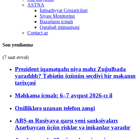
ASTNA
İqtisadiyyat Göstəriciləri
Siyası Monitorinq
Bazarların icmalı
Qarabağ münaqişəsi
Contact az
Son yenilənmə
(7 saat əvvəl)
Prezident iqamətgahı niyə məhz Zuğulbada
yaradılıb? Təbiətin özünün seçdiyi bir məkanın
tarixçəsi
Məhkəmə icmalı: 6–7 avqust 2026-cı il
Onilliklərə uzanan telefon zəngi
ABŞ-ın Rusiyaya qarşı yeni sanksiyaları
Azərbaycan üçün risklər və imkanlar yaradır