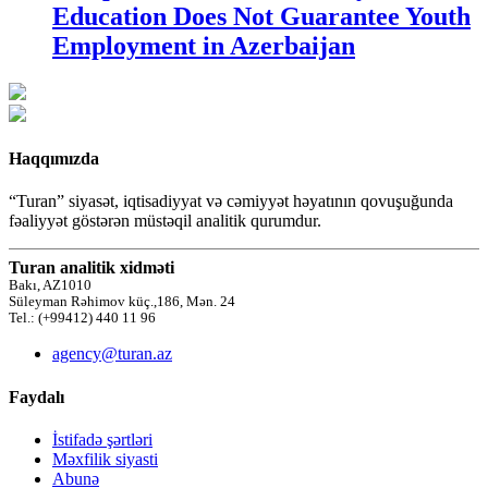
Education Does Not Guarantee Youth
Employment in Azerbaijan
Haqqımızda
“Turan” siyasət, iqtisadiyyat və cəmiyyət həyatının qovuşuğunda
fəaliyyət göstərən müstəqil analitik qurumdur.
Turan analitik xidməti
Bakı, AZ1010
Süleyman Rəhimov küç.,186, Mən. 24
Tel.: (+99412) 440 11 96
agency@turan.az
Faydalı
İstifadə şərtləri
Məxfilik siyasti
Abunə