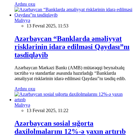
Ardını oxu
Maliyyə
13 Fevral 2025, 11:53
Azərbaycan “Banklarda əməliyyat
risklərinin idarə edilməsi Qaydası”nı
təsdiqləyib
Azərbaycan Mərkəzi Bankı (AMB) mütərəqqi beynəlxalq
təcrübə və standartlar əsasında hazırladığı “Banklarda
əməliyyat risklərinin idarə edilməsi Qaydası”nı təsdiq edib.
Ardını oxu
Maliyyə
13 Fevral 2025, 11:22
Azərbaycan sosial sığorta
daxilolmalarını 12%-ə yaxın artırıb