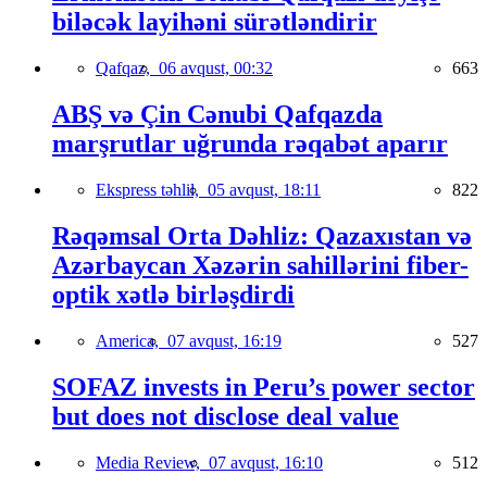
biləcək layihəni sürətləndirir
Qafqaz,
06 avqust, 00:32
663
ABŞ və Çin Cənubi Qafqazda
marşrutlar uğrunda rəqabət aparır
Ekspress təhlil,
05 avqust, 18:11
822
Rəqəmsal Orta Dəhliz: Qazaxıstan və
Azərbaycan Xəzərin sahillərini fiber-
optik xətlə birləşdirdi
America,
07 avqust, 16:19
527
SOFAZ invests in Peru’s power sector
but does not disclose deal value
Media Review,
07 avqust, 16:10
512