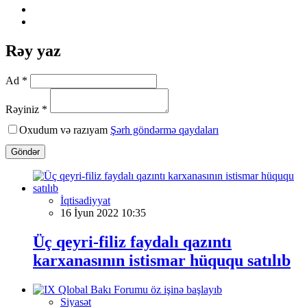
Rəy yaz
Ad *
Rəyiniz *
Oxudum və razıyam
Şərh göndərmə qaydaları
Göndər
İqtisadiyyat
16 İyun 2022 10:35
Üç qeyri-filiz faydalı qazıntı
karxanasının istismar hüququ satılıb
Siyasət