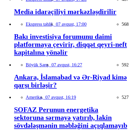
Media idarəçiliyi mərkəzləşdirilir
Ekspress təhlil,
07 avqust, 17:00
568
Bakı investisiya forumunu daimi
platformaya çevirir, diqqət qeyri-neft
kapitalına yönəlir
Böyük Şərq,
07 avqust, 16:27
592
Ankara, İslamabad və Ər-Riyad kimə
qarşı birləşir?
Amerika,
07 avqust, 16:19
527
SOFAZ Perunun energetika
sektoruna sərmayə yatırıb, lakin
sövdələşmənin məbləğini açıqlamayıb