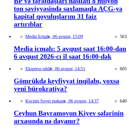
BP və tərəfdaşları hasilatı 8 milyon
ton səviyyəsində saxlamaqla AÇG-yə
kapital qoyuluşlarını 31 faiz
artırıblar
Media İcmalı,
06 avqust, 15:09
563
Media icmalı: 5 avqust saat 16:00-dan
6 avqust 2026-cı il saat 16:00-dək
Ekspress təhlil,
06 avqust, 14:51
605
Gömrükdə keyfiyyət inqilabı, yoxsa
yeni bürokratiya?
Keçmiş Sovet məkanı,
06 avqust, 14:37
640
Ceyhun Bayramovun Kiyev səfərinin
arxasında nə dayanır?