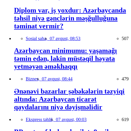
Diplom var, iş yoxdur: Azərbaycanda
təhsil niyə gənclərin məşğulluğuna
təminat vermir?
Sosial sahə,
07 avqust, 08:53
507
Azərbaycan minimumu: yaşamağı
təmin edən, lakin müstəqil həyata
yetməyən əməkhaqqı
Biznes,
07 avqust, 08:44
479
Ənənəvi bazarlar şəbəkələrin təzyiqi
altında: Azərbaycan ticarət
qaydalarını niyə dəyişməlidir
Ekspress təhlil,
07 avqust, 00:03
619