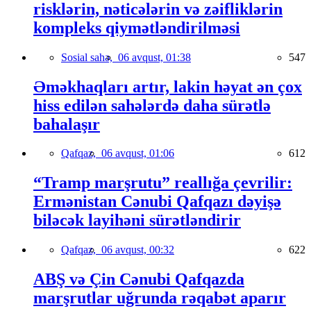
risklərin, nəticələrin və zəifliklərin
kompleks qiymətləndirilməsi
Sosial sahə,
06 avqust, 01:38
547
Əməkhaqları artır, lakin həyat ən çox
hiss edilən sahələrdə daha sürətlə
bahalaşır
Qafqaz,
06 avqust, 01:06
612
“Tramp marşrutu” reallığa çevrilir:
Ermənistan Cənubi Qafqazı dəyişə
biləcək layihəni sürətləndirir
Qafqaz,
06 avqust, 00:32
622
ABŞ və Çin Cənubi Qafqazda
marşrutlar uğrunda rəqabət aparır