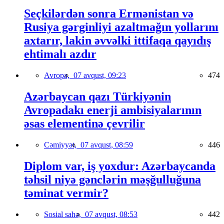
Seçkilərdən sonra Ermənistan və
Rusiya gərginliyi azaltmağın yollarını
axtarır, lakin əvvəlki ittifaqa qayıdış
ehtimalı azdır
Avropa,
07 avqust, 09:23
474
Azərbaycan qazı Türkiyənin
Avropadakı enerji ambisiyalarının
əsas elementinə çevrilir
Cəmiyyət,
07 avqust, 08:59
446
Diplom var, iş yoxdur: Azərbaycanda
təhsil niyə gənclərin məşğulluğuna
təminat vermir?
Sosial sahə,
07 avqust, 08:53
442