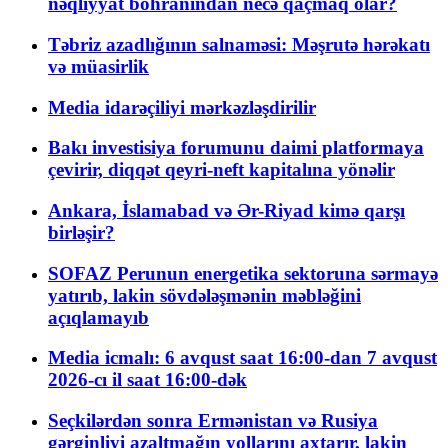
nəqliyyat böhranından necə qaçmaq olar?
Təbriz azadlığının salnaməsi: Məşrutə hərəkatı
və müasirlik
Media idarəçiliyi mərkəzləşdirilir
Bakı investisiya forumunu daimi platformaya
çevirir, diqqət qeyri-neft kapitalına yönəlir
Ankara, İslamabad və Ər-Riyad kimə qarşı
birləşir?
SOFAZ Perunun energetika sektoruna sərmayə
yatırıb, lakin sövdələşmənin məbləğini
açıqlamayıb
Media icmalı: 6 avqust saat 16:00-dan 7 avqust
2026-cı il saat 16:00-dək
Seçkilərdən sonra Ermənistan və Rusiya
gərginliyi azaltmağın yollarını axtarır, lakin