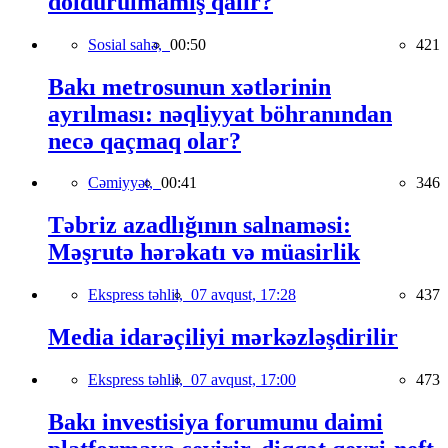
doldurulmamış qalır?
Sosial sahə,
00:50
421
Bakı metrosunun xətlərinin
ayrılması: nəqliyyat böhranından
necə qaçmaq olar?
Cəmiyyət,
00:41
346
Təbriz azadlığının salnaməsi:
Məşrutə hərəkatı və müasirlik
Ekspress təhlil,
07 avqust, 17:28
437
Media idarəçiliyi mərkəzləşdirilir
Ekspress təhlil,
07 avqust, 17:00
473
Bakı investisiya forumunu daimi