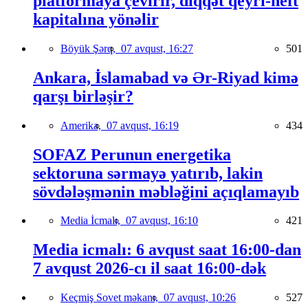
platformaya çevirir, diqqət qeyri-neft
kapitalına yönəlir
Böyük Şərq,
07 avqust, 16:27
501
Ankara, İslamabad və Ər-Riyad kimə
qarşı birləşir?
Amerika,
07 avqust, 16:19
434
SOFAZ Perunun energetika
sektoruna sərmayə yatırıb, lakin
sövdələşmənin məbləğini açıqlamayıb
Media İcmalı,
07 avqust, 16:10
421
Media icmalı: 6 avqust saat 16:00-dan
7 avqust 2026-cı il saat 16:00-dək
Keçmiş Sovet məkanı,
07 avqust, 10:26
527