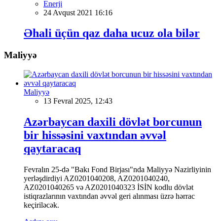
Enerji
24 Avqust 2021 16:16
Əhali üçün qaz daha ucuz ola bilər
Maliyyə
Maliyyə
13 Fevral 2025, 12:43
Azərbaycan daxili dövlət borcunun
bir hissəsini vaxtından əvvəl
qaytaracaq
Fevralın 25-də "Bakı Fond Birjası"nda Maliyyə Nazirliyinin
yerləşdirdiyi AZ0201040208, AZ0201040240,
AZ0201040265 və AZ0201040323 İSİN kodlu dövlət
istiqrazlarının vaxtından əvvəl geri alınması üzrə hərrac
keçiriləcək.