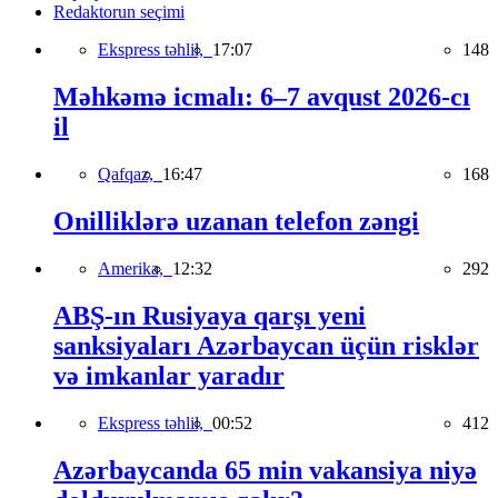
Redaktorun seçimi
Ekspress təhlil,
17:07
148
Məhkəmə icmalı: 6–7 avqust 2026-cı
il
Qafqaz,
16:47
168
Onilliklərə uzanan telefon zəngi
Amerika,
12:32
292
ABŞ-ın Rusiyaya qarşı yeni
sanksiyaları Azərbaycan üçün risklər
və imkanlar yaradır
Ekspress təhlil,
00:52
412
Azərbaycanda 65 min vakansiya niyə