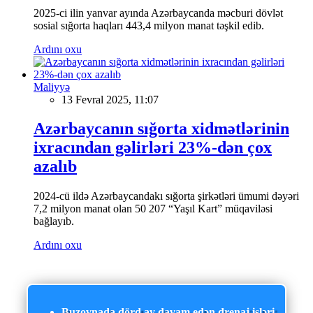
2025-ci ilin yanvar ayında Azərbaycanda məcburi dövlət
sosial sığorta haqları 443,4 milyon manat təşkil edib.
Ardını oxu
Maliyyə
13 Fevral 2025, 11:07
Azərbaycanın sığorta xidmətlərinin
ixracından gəlirləri 23%-dən çox
azalıb
2024-cü ildə Azərbaycandakı sığorta şirkətləri ümumi dəyəri
7,2 milyon manat olan 50 207 “Yaşıl Kart” müqaviləsi
bağlayıb.
Ardını oxu
Buzovnada dörd ay davam edən drenaj işləri