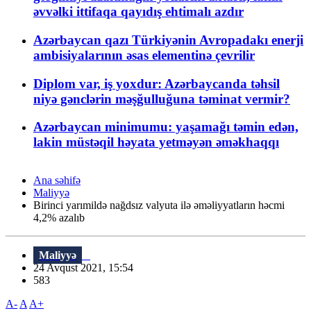
əvvəlki ittifaqa qayıdış ehtimalı azdır
Azərbaycan qazı Türkiyənin Avropadakı enerji
ambisiyalarının əsas elementinə çevrilir
Diplom var, iş yoxdur: Azərbaycanda təhsil
niyə gənclərin məşğulluğuna təminat vermir?
Azərbaycan minimumu: yaşamağı təmin edən,
lakin müstəqil həyata yetməyən əməkhaqqı
Ana səhifə
Maliyyə
Birinci yarımildə nağdsız valyuta ilə əməliyyatların həcmi
4,2% azalıb
Maliyyə
24 Avqust 2021, 15:54
583
A-
A
A+