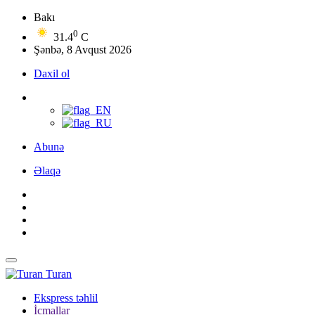
Bakı
0
31.4
C
Şənbə, 8 Avqust 2026
Daxil ol
Abunə
Əlaqə
Turan
Ekspress təhlil
İcmallar