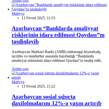
Ardını oxu
Maliyyə
13 Fevral 2025, 11:53
Azərbaycan “Banklarda əməliyyat
risklərinin idarə edilməsi Qaydası”nı
təsdiqləyib
Azərbaycan Mərkəzi Bankı (AMB) mütərəqqi beynəlxalq
təcrübə və standartlar əsasında hazırladığı “Banklarda
əməliyyat risklərinin idarə edilməsi Qaydası”nı təsdiq edib.
Ardını oxu
Maliyyə
13 Fevral 2025, 11:22
Azərbaycan sosial sığorta
daxilolmalarını 12%-ə yaxın artırıb