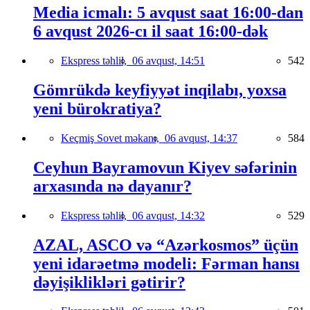
Media icmalı: 5 avqust saat 16:00-dan
6 avqust 2026-cı il saat 16:00-dək
Ekspress təhlil,
06 avqust, 14:51
542
Gömrükdə keyfiyyət inqilabı, yoxsa
yeni bürokratiya?
Keçmiş Sovet məkanı,
06 avqust, 14:37
584
Ceyhun Bayramovun Kiyev səfərinin
arxasında nə dayanır?
Ekspress təhlil,
06 avqust, 14:32
529
AZAL, ASCO və “Azərkosmos” üçün
yeni idarəetmə modeli: Fərman hansı
dəyişiklikləri gətirir?