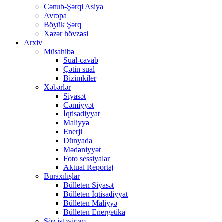
Cənub-Şərqi Asiya
Avropa
Böyük Şərq
Xəzər hövzəsi
Arxiv
Müsahibə
Sual-cavab
Çətin sual
Bizimkiler
Xəbərlər
Siyasət
Cəmiyyət
İqtisadiyyat
Maliyyə
Enerji
Dünyada
Mədəniyyət
Foto sessiyalar
Aktual Reportaj
Buraxılışlar
Bülleten Siyasət
Bülleten İqtisadiyyat
Bülleten Maliyyə
Bülleten Energetika
Söz istəyirəm