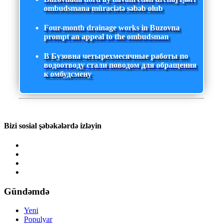
ombudsmana müraciətə səbəb olub
Four-month drainage works in Buzovna
prompt an appeal to the ombudsman
В Бузовна четырехмесячные работы по
водоотводу стали поводом для обращения
к омбудсмену
Bizi sosial şəbəkələrdə izləyin
Gündəmdə
Yeni
Populyar