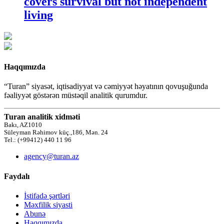
covers survival but not independent
living
Haqqımızda
“Turan” siyasət, iqtisadiyyat və cəmiyyət həyatının qovuşuğunda
fəaliyyət göstərən müstəqil analitik qurumdur.
Turan analitik xidməti
Bakı, AZ1010
Süleyman Rəhimov küç.,186, Mən. 24
Tel.: (+99412) 440 11 96
agency@turan.az
Faydalı
İstifadə şərtləri
Məxfilik siyasti
Abunə
Haqqımızda