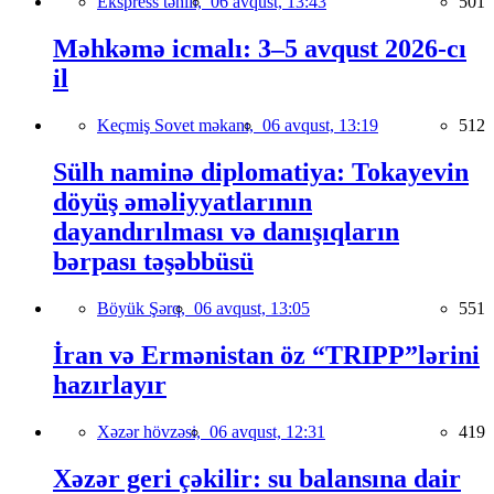
Ekspress təhlil,
06 avqust, 13:43
501
Məhkəmə icmalı: 3–5 avqust 2026-cı
il
Keçmiş Sovet məkanı,
06 avqust, 13:19
512
Sülh naminə diplomatiya: Tokayevin
döyüş əməliyyatlarının
dayandırılması və danışıqların
bərpası təşəbbüsü
Böyük Şərq,
06 avqust, 13:05
551
İran və Ermənistan öz “TRIPP”lərini
hazırlayır
Xəzər hövzəsi,
06 avqust, 12:31
419
Xəzər geri çəkilir: su balansına dair