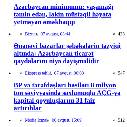
Azərbaycan minimumu: yaşamağı
təmin edən, lakin müstəqil həyata
yetməyən əməkhaqqı
Biznes,
07 avqust, 08:44
433
Ənənəvi bazarlar şəbəkələrin təzyiqi
altında: Azərbaycan ticarət
qaydalarını niyə dəyişməlidir
Ekspress təhlil,
07 avqust, 00:03
547
BP və tərəfdaşları hasilatı 8 milyon
ton səviyyəsində saxlamaqla AÇG-yə
kapital qoyuluşlarını 31 faiz
artırıblar
Media İcmalı,
06 avqust, 15:09
512