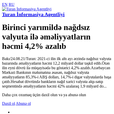
EN
RU
Turan İnformasiya Agentliyi
Birinci yarımildə nağdsız
valyuta ilə əməliyyatların
həcmi 4,2% azalıb
Bakı/24.08.21/Turan: 2021-ci ilin ilk altı ayı ərzində nağdsız valyuta
bazarında əməliyyatların həcmi 12,2 milyard dollar təşkil edib.Ötən
ilin eyni dövrü ilə müqayisədə bu göstərici 4,2% azalıb.Azərbaycan
Mərkəzi Bankının məlumatına əsasən, nağdsız valyuta
əməliyyatların 85,3%-i ABŞ dolları, 14,7%-i digər valyutalarda başa
çatıb.Hesabat dövründə bankların nağd xarici valyuta alqı-satqı
seqmentində əməliyyatların həcmi 42% azalaraq 1,9 milyard do...
Daha çox oxumaq üçün daxil olun və ya abunə olun
Daxil ol
Abunə ol