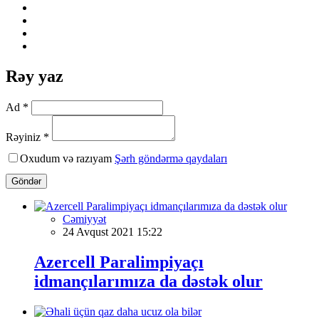
Rəy yaz
Ad *
Rəyiniz *
Oxudum və razıyam
Şərh göndərmə qaydaları
Göndər
Cəmiyyət
24 Avqust 2021 15:22
Azercell Paralimpiyaçı
idmançılarımıza da dəstək olur