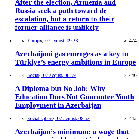
After the election, Armenia and
Russia seek a path toward de-
escalation, but a return to their
former alliance is unlikely
Europe,
07 avqust, 09:23
474
Azerbaijani gas emerges as a key to
Türkiye’s energy ambitions in Europe
Social,
07 avqust, 08:59
446
A Diploma but No Job: Why
Education Does Not Guarantee Youth
Employment in Azerbaijan
Social sphere,
07 avqust, 08:53
442
Azerbaijan’s minimum: a wage that