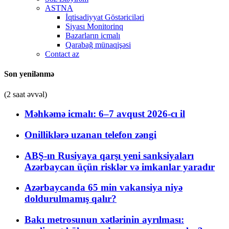
ASTNA
İqtisadiyyat Göstəriciləri
Siyası Monitorinq
Bazarların icmalı
Qarabağ münaqişəsi
Contact az
Son yenilənmə
(2 saat əvvəl)
Məhkəmə icmalı: 6–7 avqust 2026-cı il
Onilliklərə uzanan telefon zəngi
ABŞ-ın Rusiyaya qarşı yeni sanksiyaları
Azərbaycan üçün risklər və imkanlar yaradır
Azərbaycanda 65 min vakansiya niyə
doldurulmamış qalır?
Bakı metrosunun xətlərinin ayrılması: