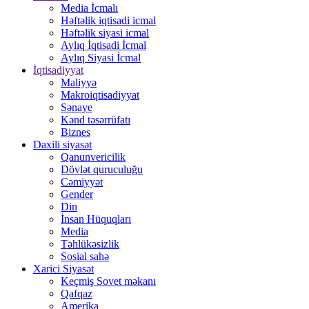
Media İcmalı
Həftəlik iqtisadi icmal
Həftəlik siyasi icmal
Aylıq İqtisadi İcmal
Aylıq Siyasi İcmal
İqtisadiyyat
Maliyyə
Makroiqtisadiyyat
Sənaye
Kənd təsərrüfatı
Biznes
Daxili siyasət
Qanunvericilik
Dövlət quruculuğu
Cəmiyyət
Gender
Din
İnsan Hüquqları
Media
Təhlükəsizlik
Sosial sahə
Xarici Siyasət
Keçmiş Sovet məkanı
Qafqaz
Amerika