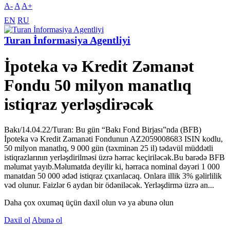
A-
A
A+
EN
RU
Turan İnformasiya Agentliyi
İpoteka və Kredit Zəmanət
Fondu 50 milyon manatlıq
istiqraz yerləşdirəcək
Bakı/14.04.22/Turan: Bu gün “Bakı Fond Birjası”nda (BFB)
İpoteka və Kredit Zəmanəti Fondunun AZ2059008683 ISIN kodlu,
50 milyon manatlıq, 9 000 gün (təxminən 25 il) tədavül müddətli
istiqrazlarının yerləşdirilməsi üzrə hərrac keçiriləcək.Bu barədə BFB
məlumat yayıb.Məlumatda deyilir ki, hərraca nominal dəyəri 1 000
manatdan 50 000 ədəd istiqraz çıxarılacaq. Onlara illik 3% gəlirlilik
vəd olunur. Faizlər 6 aydan bir ödəniləcək. Yerləşdirmə üzrə an...
Daha çox oxumaq üçün daxil olun və ya abunə olun
Daxil ol
Abunə ol