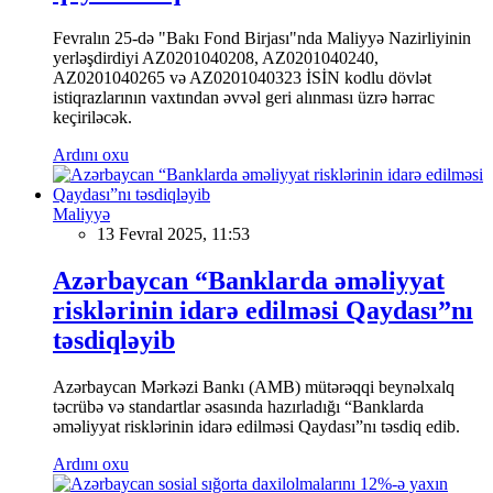
Fevralın 25-də "Bakı Fond Birjası"nda Maliyyə Nazirliyinin
yerləşdirdiyi AZ0201040208, AZ0201040240,
AZ0201040265 və AZ0201040323 İSİN kodlu dövlət
istiqrazlarının vaxtından əvvəl geri alınması üzrə hərrac
keçiriləcək.
Ardını oxu
Maliyyə
13 Fevral 2025, 11:53
Azərbaycan “Banklarda əməliyyat
risklərinin idarə edilməsi Qaydası”nı
təsdiqləyib
Azərbaycan Mərkəzi Bankı (AMB) mütərəqqi beynəlxalq
təcrübə və standartlar əsasında hazırladığı “Banklarda
əməliyyat risklərinin idarə edilməsi Qaydası”nı təsdiq edib.
Ardını oxu