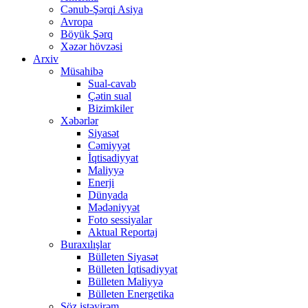
Cənub-Şərqi Asiya
Avropa
Böyük Şərq
Xəzər hövzəsi
Arxiv
Müsahibə
Sual-cavab
Çətin sual
Bizimkiler
Xəbərlər
Siyasət
Cəmiyyət
İqtisadiyyat
Maliyyə
Enerji
Dünyada
Mədəniyyət
Foto sessiyalar
Aktual Reportaj
Buraxılışlar
Bülleten Siyasət
Bülleten İqtisadiyyat
Bülleten Maliyyə
Bülleten Energetika
Söz istəyirəm