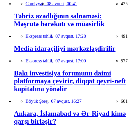
Cəmiyyət,
08 avqust, 00:41
425
Təbriz azadlığının salnaməsi:
Məşrutə hərəkatı və müasirlik
Ekspress təhlil,
07 avqust, 17:28
491
Media idarəçiliyi mərkəzləşdirilir
Ekspress təhlil,
07 avqust, 17:00
577
Bakı investisiya forumunu daimi
platformaya çevirir, diqqət qeyri-neft
kapitalına yönəlir
Böyük Şərq,
07 avqust, 16:27
601
Ankara, İslamabad və Ər-Riyad kimə
qarşı birləşir?