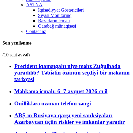
ASTNA
İqtisadiyyat Göstəriciləri
Siyası Monitorinq
Bazarların icmalı
Qarabağ münaqişəsi
Contact az
Son yenilənmə
(10 saat əvvəl)
Prezident iqamətgahı niyə məhz Zuğulbada
yaradılıb? Təbiətin özünün seçdiyi bir məkanın
tarixçəsi
Məhkəmə icmalı: 6–7 avqust 2026-cı il
Onilliklərə uzanan telefon zəngi
ABŞ-ın Rusiyaya qarşı yeni sanksiyaları
Azərbaycan üçün risklər və imkanlar yaradır