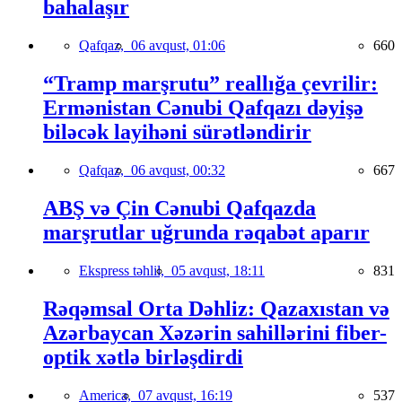
bahalaşır
Qafqaz,
06 avqust, 01:06
660
“Tramp marşrutu” reallığa çevrilir:
Ermənistan Cənubi Qafqazı dəyişə
biləcək layihəni sürətləndirir
Qafqaz,
06 avqust, 00:32
667
ABŞ və Çin Cənubi Qafqazda
marşrutlar uğrunda rəqabət aparır
Ekspress təhlil,
05 avqust, 18:11
831
Rəqəmsal Orta Dəhliz: Qazaxıstan və
Azərbaycan Xəzərin sahillərini fiber-
optik xətlə birləşdirdi
America,
07 avqust, 16:19
537