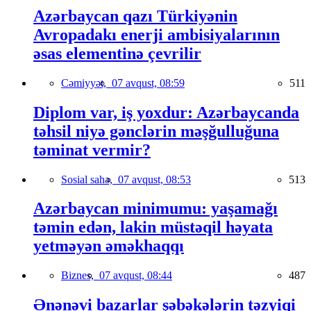
Azərbaycan qazı Türkiyənin
Avropadakı enerji ambisiyalarının
əsas elementinə çevrilir
Cəmiyyət,
07 avqust, 08:59
511
Diplom var, iş yoxdur: Azərbaycanda
təhsil niyə gənclərin məşğulluğuna
təminat vermir?
Sosial sahə,
07 avqust, 08:53
513
Azərbaycan minimumu: yaşamağı
təmin edən, lakin müstəqil həyata
yetməyən əməkhaqqı
Biznes,
07 avqust, 08:44
487
Ənənəvi bazarlar şəbəkələrin təzyiqi