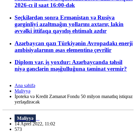
2026-cı il saat 16:00-dək
Seçkilərdən sonra Ermənistan və Rusiya
gərginliyi azaltmağın yollarını axtarır, lakin
əvvəlki ittifaqa qayıdış ehtimalı azdır
Azərbaycan qazı Türkiyənin Avropadakı enerji
ambisiyalarının əsas elementinə çevrilir
Diplom var, iş yoxdur: Azərbaycanda təhsil
niyə gənclərin məşğulluğuna təminat vermir?
Ana səhifə
Maliyyə
İpoteka və Kredit Zəmanət Fondu 50 milyon manatlıq istiqraz
yerləşdirəcək
Maliyyə
14 Aprel 2022, 11:02
573