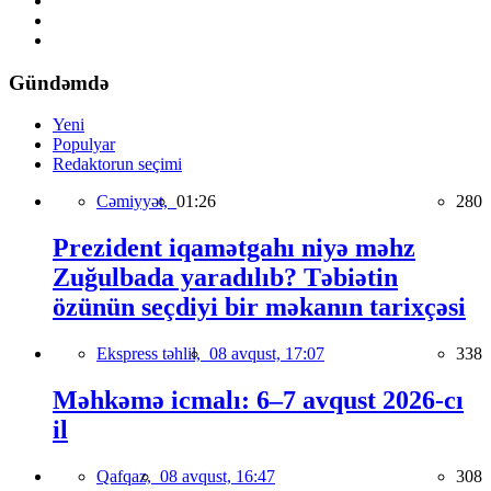
Gündəmdə
Yeni
Populyar
Redaktorun seçimi
Cəmiyyət,
01:26
280
Prezident iqamətgahı niyə məhz
Zuğulbada yaradılıb? Təbiətin
özünün seçdiyi bir məkanın tarixçəsi
Ekspress təhlil,
08 avqust, 17:07
338
Məhkəmə icmalı: 6–7 avqust 2026-cı
il
Qafqaz,
08 avqust, 16:47
308