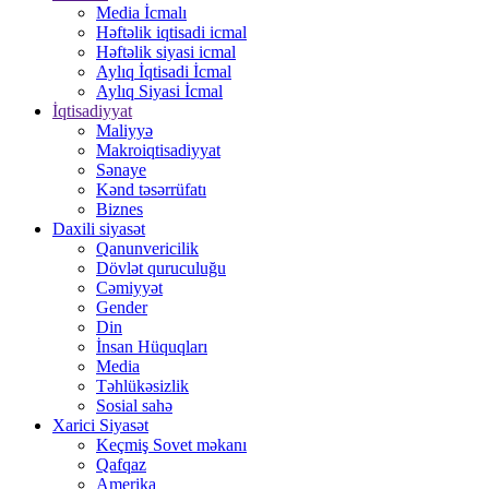
Media İcmalı
Həftəlik iqtisadi icmal
Həftəlik siyasi icmal
Aylıq İqtisadi İcmal
Aylıq Siyasi İcmal
İqtisadiyyat
Maliyyə
Makroiqtisadiyyat
Sənaye
Kənd təsərrüfatı
Biznes
Daxili siyasət
Qanunvericilik
Dövlət quruculuğu
Cəmiyyət
Gender
Din
İnsan Hüquqları
Media
Təhlükəsizlik
Sosial sahə
Xarici Siyasət
Keçmiş Sovet məkanı
Qafqaz
Amerika