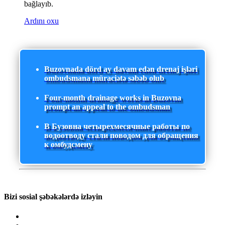
bağlayıb.
Ardını oxu
Buzovnada dörd ay davam edən drenaj işləri
ombudsmana müraciətə səbəb olub
Four-month drainage works in Buzovna
prompt an appeal to the ombudsman
В Бузовна четырехмесячные работы по
водоотводу стали поводом для обращения
к омбудсмену
Bizi sosial şəbəkələrdə izləyin