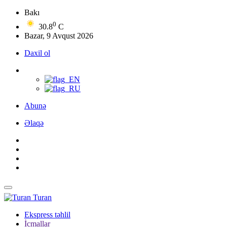
Bakı
0
30.8
C
Bazar, 9 Avqust 2026
Daxil ol
Abunə
Əlaqə
Turan
Ekspress təhlil
İcmallar