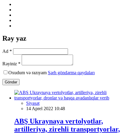
Rəy yaz
Ad *
Rəyiniz *
Oxudum və razıyam
Şərh göndərmə qaydaları
Göndər
Siyasət
14 Aprel 2022 10:48
ABŞ Ukraynaya vertolyotlar,
artilleriya, zirehli transportyorlar,