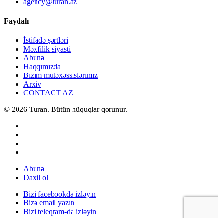
agency@turan.az
Faydalı
İstifadə şərtləri
Məxfilik siyasti
Abunə
Haqqımızda
Bizim mütəxəssislərimiz
Arxiv
CONTACT AZ
© 2026 Turan. Bütün hüquqlar qorunur.
Abunə
Daxil ol
Bizi facebookda izləyin
Bizə email yazın
Bizi teleqram-da izləyin