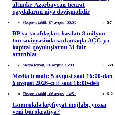
altında: Azərbaycan ticarət
qaydalarını niyə dəyişməlidir
Ekspress təhlil,
07 avqust, 00:03
631
BP və tərəfdaşları hasilatı 8 milyon
ton səviyyəsində saxlamaqla AÇG-yə
kapital qoyuluşlarını 31 faiz
artırıblar
Media İcmalı,
06 avqust, 15:09
568
Media icmalı: 5 avqust saat 16:00-dan
6 avqust 2026-cı il saat 16:00-dək
Ekspress təhlil,
06 avqust, 14:51
612
Gömrükdə keyfiyyət inqilabı, yoxsa
yeni bürokratiya?