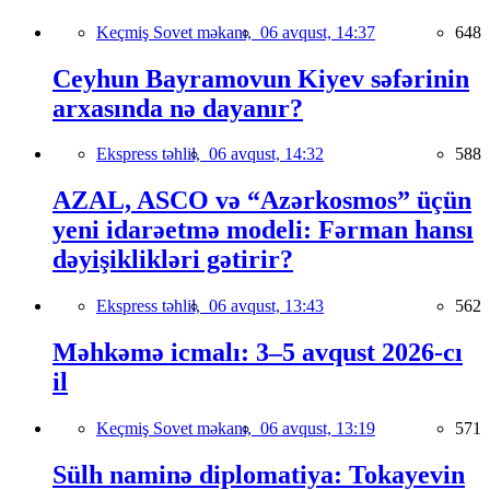
Keçmiş Sovet məkanı,
06 avqust, 14:37
648
Ceyhun Bayramovun Kiyev səfərinin
arxasında nə dayanır?
Ekspress təhlil,
06 avqust, 14:32
588
AZAL, ASCO və “Azərkosmos” üçün
yeni idarəetmə modeli: Fərman hansı
dəyişiklikləri gətirir?
Ekspress təhlil,
06 avqust, 13:43
562
Məhkəmə icmalı: 3–5 avqust 2026-cı
il
Keçmiş Sovet məkanı,
06 avqust, 13:19
571
Sülh naminə diplomatiya: Tokayevin