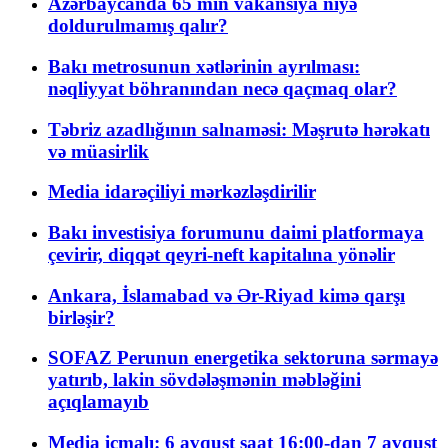
Azərbaycanda 65 min vakansiya niyə
doldurulmamış qalır?
Bakı metrosunun xətlərinin ayrılması:
nəqliyyat böhranından necə qaçmaq olar?
Təbriz azadlığının salnaməsi: Məşrutə hərəkatı
və müasirlik
Media idarəçiliyi mərkəzləşdirilir
Bakı investisiya forumunu daimi platformaya
çevirir, diqqət qeyri-neft kapitalına yönəlir
Ankara, İslamabad və Ər-Riyad kimə qarşı
birləşir?
SOFAZ Perunun energetika sektoruna sərmayə
yatırıb, lakin sövdələşmənin məbləğini
açıqlamayıb
Media icmalı: 6 avqust saat 16:00-dan 7 avqust