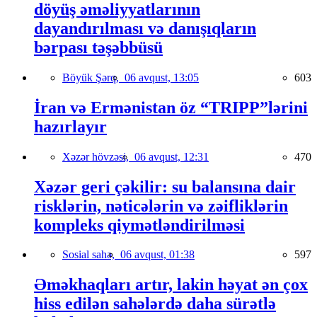
döyüş əməliyyatlarının
dayandırılması və danışıqların
bərpası təşəbbüsü
Böyük Şərq,
06 avqust, 13:05
603
İran və Ermənistan öz “TRIPP”lərini
hazırlayır
Xəzər hövzəsi,
06 avqust, 12:31
470
Xəzər geri çəkilir: su balansına dair
risklərin, nəticələrin və zəifliklərin
kompleks qiymətləndirilməsi
Sosial sahə,
06 avqust, 01:38
597
Əməkhaqları artır, lakin həyat ən çox
hiss edilən sahələrdə daha sürətlə