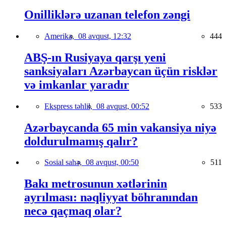
Onilliklərə uzanan telefon zəngi
Amerika,
08 avqust, 12:32
444
ABŞ-ın Rusiyaya qarşı yeni
sanksiyaları Azərbaycan üçün risklər
və imkanlar yaradır
Ekspress təhlil,
08 avqust, 00:52
533
Azərbaycanda 65 min vakansiya niyə
doldurulmamış qalır?
Sosial sahə,
08 avqust, 00:50
511
Bakı metrosunun xətlərinin
ayrılması: nəqliyyat böhranından
necə qaçmaq olar?