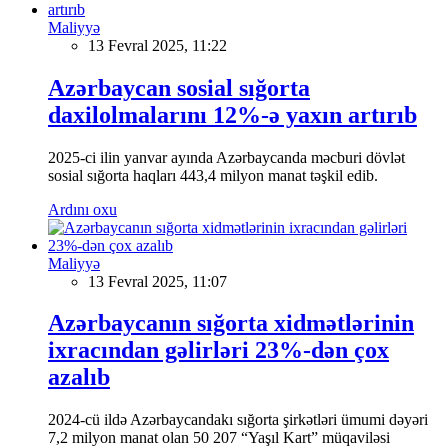
Maliyyə
13 Fevral 2025, 11:22
Azərbaycan sosial sığorta
daxilolmalarını 12%-ə yaxın artırıb
2025-ci ilin yanvar ayında Azərbaycanda məcburi dövlət
sosial sığorta haqları 443,4 milyon manat təşkil edib.
Ardını oxu
Maliyyə
13 Fevral 2025, 11:07
Azərbaycanın sığorta xidmətlərinin
ixracından gəlirləri 23%-dən çox
azalıb
2024-cü ildə Azərbaycandakı sığorta şirkətləri ümumi dəyəri
7,2 milyon manat olan 50 207 “Yaşıl Kart” müqaviləsi