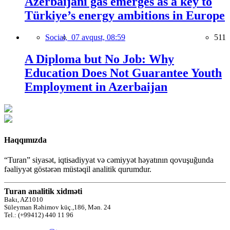
Azerbaijani gas emerges as a key to
Türkiye’s energy ambitions in Europe
Social,
07 avqust, 08:59
511
A Diploma but No Job: Why
Education Does Not Guarantee Youth
Employment in Azerbaijan
Haqqımızda
“Turan” siyasət, iqtisadiyyat və cəmiyyət həyatının qovuşuğunda
fəaliyyət göstərən müstəqil analitik qurumdur.
Turan analitik xidməti
Bakı, AZ1010
Süleyman Rəhimov küç.,186, Mən. 24
Tel.: (+99412) 440 11 96