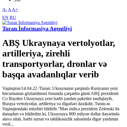
A-
A
A+
EN
RU
Turan İnformasiya Agentliyi
ABŞ Ukraynaya vertolyotlar,
artilleriya, zirehli
transportyorlar, dronlar və
başqa avadanlıqlar verib
Vaşinqton/14.04.22 /Turan: Ukraynanın şərqində Rusiyanın yeni
hücumunun gözlənilməsi fonunda çərşənbə günü ABŞ prezidenti
Co Bayden Ukraynaya yeni hərbi yardım paketini təsdiqləyib.
Buraya vertolyotlar, artilleriya və digərləri daxikdir. Turan-ın
Vaşinqtondakı müxbiri bildirib.“Mən indicə prezident Zelenski ilə
danışdım və bildirdim ki, Ukraynaya 800 milyon dollar dəyərində
əlavə silah, hərbi sursat və təhlükəsizlik sahəsində digər yardımın
veril...