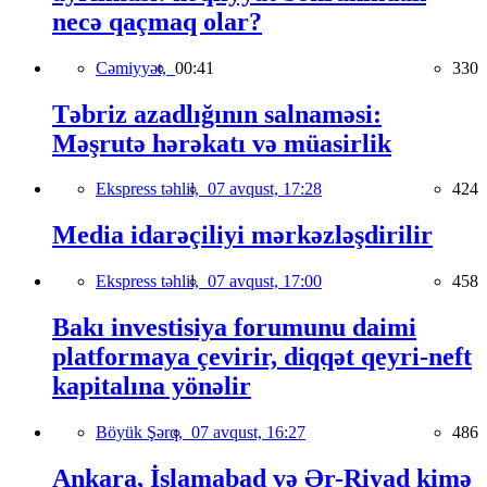
necə qaçmaq olar?
Cəmiyyət,
00:41
330
Təbriz azadlığının salnaməsi:
Məşrutə hərəkatı və müasirlik
Ekspress təhlil,
07 avqust, 17:28
424
Media idarəçiliyi mərkəzləşdirilir
Ekspress təhlil,
07 avqust, 17:00
458
Bakı investisiya forumunu daimi
platformaya çevirir, diqqət qeyri-neft
kapitalına yönəlir
Böyük Şərq,
07 avqust, 16:27
486
Ankara, İslamabad və Ər-Riyad kimə