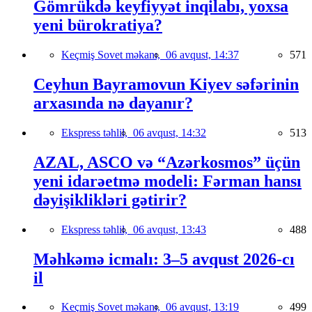
Gömrükdə keyfiyyət inqilabı, yoxsa
yeni bürokratiya?
Keçmiş Sovet məkanı,
06 avqust, 14:37
571
Ceyhun Bayramovun Kiyev səfərinin
arxasında nə dayanır?
Ekspress təhlil,
06 avqust, 14:32
513
AZAL, ASCO və “Azərkosmos” üçün
yeni idarəetmə modeli: Fərman hansı
dəyişiklikləri gətirir?
Ekspress təhlil,
06 avqust, 13:43
488
Məhkəmə icmalı: 3–5 avqust 2026-cı
il
Keçmiş Sovet məkanı,
06 avqust, 13:19
499