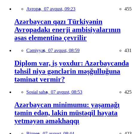
Avropa,
07 avqust, 09:23
455
Azərbaycan qazı Türkiyənin
Avropadakı enerji ambisiyalarının
əsas elementinə çevrilir
Cəmiyyət,
07 avqust, 08:59
431
Diplom var, iş yoxdur: Azərbaycanda
təhsil niyə gənclərin məşğulluğuna
təminat vermir?
Sosial sahə,
07 avqust, 08:53
425
Azərbaycan minimumu: yaşamağı
təmin edən, lakin müstəqil həyata
yetməyən əməkhaqqı
Biznes,
07 avqust, 08:44
423