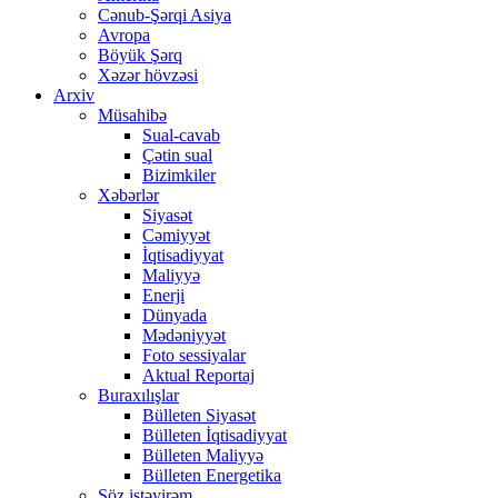
Cənub-Şərqi Asiya
Avropa
Böyük Şərq
Xəzər hövzəsi
Arxiv
Müsahibə
Sual-cavab
Çətin sual
Bizimkiler
Xəbərlər
Siyasət
Cəmiyyət
İqtisadiyyat
Maliyyə
Enerji
Dünyada
Mədəniyyət
Foto sessiyalar
Aktual Reportaj
Buraxılışlar
Bülleten Siyasət
Bülleten İqtisadiyyat
Bülleten Maliyyə
Bülleten Energetika
Söz istəyirəm