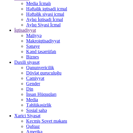
Media İcmalı
Həftəlik iqtisadi icmal
Həftəlik siyasi icmal
Aylıq İqtisadi İcmal
Aylıq Siyasi İcmal
İqtisadiyyat
Maliyyə
Makroiqtisadiyyat
Sənaye
Kənd təsərrüfatı
Biznes
Daxili siyasət
Qanunvericilik
Dövlət quruculuğu
Cəmiyyət
Gender
Din
İnsan Hüquqları
Media
Təhlükəsizlik
Sosial sahə
Xarici Siyasət
Keçmiş Sovet məkanı
Qafqaz
Amerika