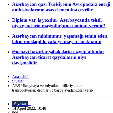
Azərbaycan qazı Türkiyənin Avropadakı enerji
ambisiyalarının əsas elementinə çevrilir
Diplom var, iş yoxdur: Azərbaycanda təhsil
niyə gənclərin məşğulluğuna təminat vermir?
Azərbaycan minimumu: yaşamağı təmin edən,
lakin müstəqil həyata yetməyən əməkhaqqı
Ənənəvi bazarlar şəbəkələrin təzyiqi altında:
Azərbaycan ticarət qaydalarını niyə
dəyişməlidir
Ana səhifə
Siyasət
ABŞ Ukraynaya vertolyotlar, artilleriya, zirehli
transportyorlar, dronlar və başqa avadanlıqlar verib
Siyasət
14 Aprel 2022, 10:48
598