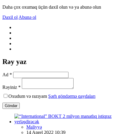
Daha çox oxumaq üçün daxil olun və ya abunə olun
Daxil ol
Abunə ol
Rəy yaz
Ad *
Rəyiniz *
Oxudum və razıyam
Şərh göndərmə qaydaları
Göndər
Maliyyə
14 Aprel 2022 10:39