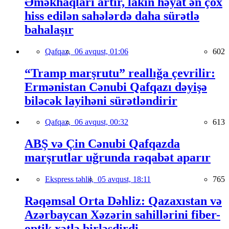
Əməkhaqları artır, lakin həyat ən çox
hiss edilən sahələrdə daha sürətlə
bahalaşır
Qafqaz,
06 avqust, 01:06
602
“Tramp marşrutu” reallığa çevrilir:
Ermənistan Cənubi Qafqazı dəyişə
biləcək layihəni sürətləndirir
Qafqaz,
06 avqust, 00:32
613
ABŞ və Çin Cənubi Qafqazda
marşrutlar uğrunda rəqabət aparır
Ekspress təhlil,
05 avqust, 18:11
765
Rəqəmsal Orta Dəhliz: Qazaxıstan və
Azərbaycan Xəzərin sahillərini fiber-
optik xətlə birləşdirdi