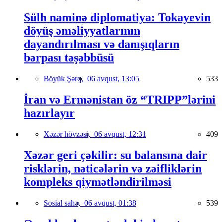
Sülh naminə diplomatiya: Tokayevin
döyüş əməliyyatlarının
dayandırılması və danışıqların
bərpası təşəbbüsü
Böyük Şərq,
06 avqust, 13:05
533
İran və Ermənistan öz “TRIPP”lərini
hazırlayır
Xəzər hövzəsi,
06 avqust, 12:31
409
Xəzər geri çəkilir: su balansına dair
risklərin, nəticələrin və zəifliklərin
kompleks qiymətləndirilməsi
Sosial sahə,
06 avqust, 01:38
539