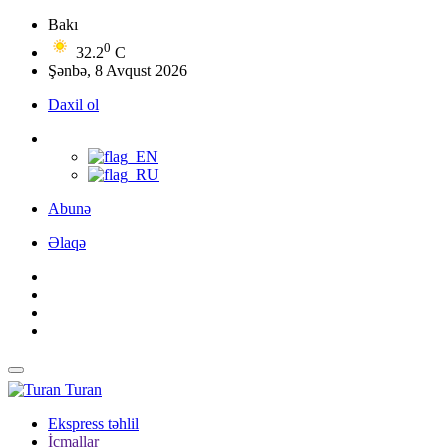
Bakı
0
32.2
C
Şənbə, 8 Avqust 2026
Daxil ol
Abunə
Əlaqə
Turan
Ekspress təhlil
İcmallar