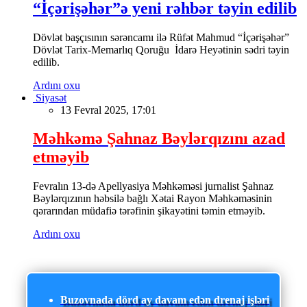
“İçərişəhər”ə yeni rəhbər təyin edilib
Dövlət başçısının sərəncamı ilə Rüfət Mahmud “İçərişəhər”
Dövlət Tarix-Memarlıq Qoruğu İdarə Heyətinin sədri təyin
edilib.
Ardını oxu
Siyasət
13 Fevral 2025, 17:01
Məhkəmə Şahnaz Bəylərqızını azad
etməyib
Fevralın 13-də Apellyasiya Məhkəməsi jurnalist Şahnaz
Bəylərqızının həbsilə bağlı Xətai Rayon Məhkəməsinin
qərarından müdafiə tərəfinin şikayətini təmin etməyib.
Ardını oxu
Buzovnada dörd ay davam edən drenaj işləri