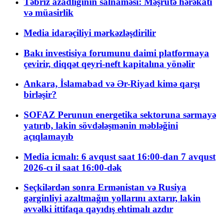
Təbriz azadlığının salnaməsi: Məşrutə hərəkatı
və müasirlik
Media idarəçiliyi mərkəzləşdirilir
Bakı investisiya forumunu daimi platformaya
çevirir, diqqət qeyri-neft kapitalına yönəlir
Ankara, İslamabad və Ər-Riyad kimə qarşı
birləşir?
SOFAZ Perunun energetika sektoruna sərmayə
yatırıb, lakin sövdələşmənin məbləğini
açıqlamayıb
Media icmalı: 6 avqust saat 16:00-dan 7 avqust
2026-cı il saat 16:00-dək
Seçkilərdən sonra Ermənistan və Rusiya
gərginliyi azaltmağın yollarını axtarır, lakin
əvvəlki ittifaqa qayıdış ehtimalı azdır