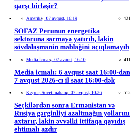
qarşı birləşir?
Amerika,
07 avqust, 16:19
421
SOFAZ Perunun energetika
sektoruna sərmayə yatırıb, lakin
sövdələşmənin məbləğini açıqlamayıb
Media İcmalı,
07 avqust, 16:10
411
Media icmalı: 6 avqust saat 16:00-dan
7 avqust 2026-cı il saat 16:00-dək
Keçmiş Sovet məkanı,
07 avqust, 10:26
512
Seçkilərdən sonra Ermənistan və
Rusiya gərginliyi azaltmağın yollarını
axtarır, lakin əvvəlki ittifaqa qayıdış
ehtimalı azdır