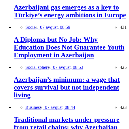
Azerbaijani gas emerges as a key to
Türkiye’s energy ambitions in Europe
Social,
07 avqust, 08:59
431
A Diploma but No Job: Why
Education Does Not Guarantee Youth
Employment in Azerbaijan
Social sphere,
07 avqust, 08:53
425
Azerbaijan’s minimum: a wage that
covers survival but not independent
living
Business,
07 avqust, 08:44
423
Traditional markets under pressure
from retail chains: why Azerbaijan