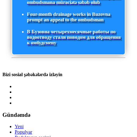
ombudsmana müraciətə səbəb olub
Four-month drainage works in Buzovna
prompt an appeal to the ombudsman
В Бузовна четырехмесячные работы по
водоотводу стали поводом для обращения
к омбудсмену
Bizi sosial şəbəkələrdə izləyin
Gündəmdə
Yeni
Populyar