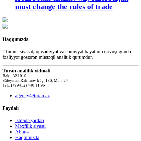
must change the rules of trade
Haqqımızda
“Turan” siyasət, iqtisadiyyat və cəmiyyət həyatının qovuşuğunda
fəaliyyət göstərən müstəqil analitik qurumdur.
Turan analitik xidməti
Bakı, AZ1010
Süleyman Rəhimov küç.,186, Mən. 24
Tel.: (+99412) 440 11 96
agency@turan.az
Faydalı
İstifadə şərtləri
Məxfilik siyasti
Abunə
Haqqımızda