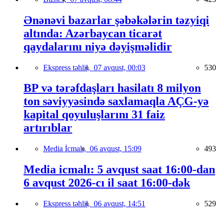
Ənənəvi bazarlar şəbəkələrin təzyiqi
altında: Azərbaycan ticarət
qaydalarını niyə dəyişməlidir
Ekspress təhlil,
07 avqust, 00:03
530
BP və tərəfdaşları hasilatı 8 milyon
ton səviyyəsində saxlamaqla AÇG-yə
kapital qoyuluşlarını 31 faiz
artırıblar
Media İcmalı,
06 avqust, 15:09
493
Media icmalı: 5 avqust saat 16:00-dan
6 avqust 2026-cı il saat 16:00-dək
Ekspress təhlil,
06 avqust, 14:51
529