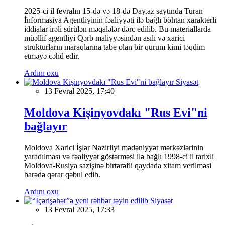
2025-ci il fevralın 15-də və 18-də Day.az saytında Turan
İnformasiya Agentliyinin fəaliyyəti ilə bağlı böhtan xarakterli
iddialar irəli sürülən məqalələr dərc edilib. Bu materiallarda
müəllif agentliyi Qərb maliyyəsindən asılı və xarici
strukturların maraqlarına tabe olan bir qurum kimi təqdim
etməyə cəhd edir.
Ardını oxu
Siyasət
13 Fevral 2025, 17:40
Moldova Kişinyovdakı "Rus Evi"ni
bağlayır
Moldova Xarici İşlər Nazirliyi mədəniyyət mərkəzlərinin
yaradılması və fəaliyyət göstərməsi ilə bağlı 1998-ci il tarixli
Moldova-Rusiya sazişinə birtərəfli qaydada xitam verilməsi
barədə qərar qəbul edib.
Ardını oxu
Siyasət
13 Fevral 2025, 17:33