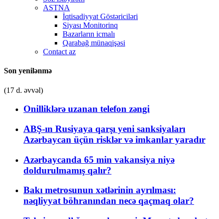
ASTNA
İqtisadiyyat Göstəriciləri
Siyası Monitorinq
Bazarların icmalı
Qarabağ münaqişəsi
Contact az
Son yenilənmə
(17 d. əvvəl)
Onilliklərə uzanan telefon zəngi
ABŞ-ın Rusiyaya qarşı yeni sanksiyaları
Azərbaycan üçün risklər və imkanlar yaradır
Azərbaycanda 65 min vakansiya niyə
doldurulmamış qalır?
Bakı metrosunun xətlərinin ayrılması:
nəqliyyat böhranından necə qaçmaq olar?