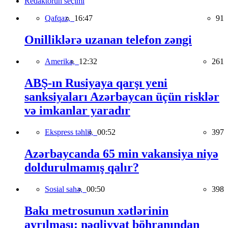
Redaktorun seçimi
Qafqaz,
16:47
91
Onilliklərə uzanan telefon zəngi
Amerika,
12:32
261
ABŞ-ın Rusiyaya qarşı yeni
sanksiyaları Azərbaycan üçün risklər
və imkanlar yaradır
Ekspress təhlil,
00:52
397
Azərbaycanda 65 min vakansiya niyə
doldurulmamış qalır?
Sosial sahə,
00:50
398
Bakı metrosunun xətlərinin
ayrılması: nəqliyyat böhranından