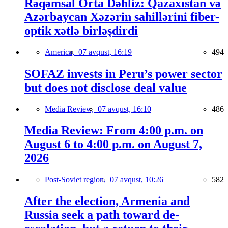
Rəqəmsal Orta Dəhliz: Qazaxıstan və
Azərbaycan Xəzərin sahillərini fiber-
optik xətlə birləşdirdi
America,
07 avqust, 16:19
494
SOFAZ invests in Peru’s power sector
but does not disclose deal value
Media Review,
07 avqust, 16:10
486
Media Review: From 4:00 p.m. on
August 6 to 4:00 p.m. on August 7,
2026
Post-Soviet region,
07 avqust, 10:26
582
After the election, Armenia and
Russia seek a path toward de-