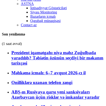
ASTNA
İqtisadiyyat Göstəriciləri
Siyası Monitorinq
Bazarların icmalı
Qarabağ münaqişəsi
Contact az
Son yenilənmə
(1 saat əvvəl)
Prezident iqamətgahı niyə məhz Zuğulbada
yaradılıb? Təbiətin özünün seçdiyi bir məkanın
tarixçəsi
Məhkəmə icmalı: 6–7 avqust 2026-cı il
Onilliklərə uzanan telefon zəngi
ABŞ-ın Rusiyaya qarşı yeni sanksiyaları
Azərbaycan üçün risklər və imkanlar yaradır