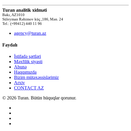
Turan analitik xidməti
Bakı, AZ1010
Süleyman Rəhimov küç.,186, Mən. 24
Tel.: (+99412) 440 11 96
agency@turan.az
Faydalı
İstifadə şərtləri
Məxfilik siyasti
Abunə
Haqqımızda
Bizim mütəxəssislərimiz
Arxiv
CONTACT AZ
© 2026 Turan. Bütün hüquqlar qorunur.