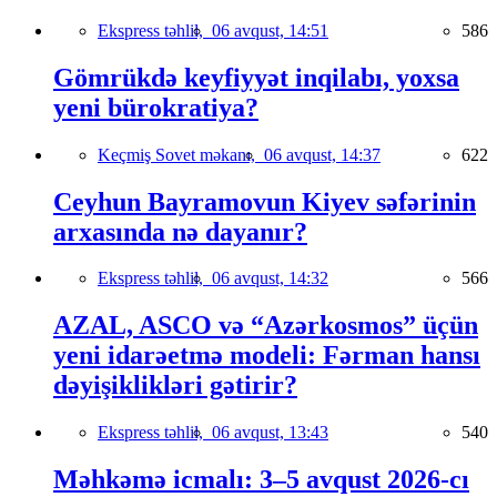
Ekspress təhlil,
06 avqust, 14:51
586
Gömrükdə keyfiyyət inqilabı, yoxsa
yeni bürokratiya?
Keçmiş Sovet məkanı,
06 avqust, 14:37
622
Ceyhun Bayramovun Kiyev səfərinin
arxasında nə dayanır?
Ekspress təhlil,
06 avqust, 14:32
566
AZAL, ASCO və “Azərkosmos” üçün
yeni idarəetmə modeli: Fərman hansı
dəyişiklikləri gətirir?
Ekspress təhlil,
06 avqust, 13:43
540
Məhkəmə icmalı: 3–5 avqust 2026-cı