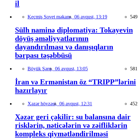
il
Keçmiş Sovet məkanı,
06 avqust, 13:19
549
Sülh naminə diplomatiya: Tokayevin
döyüş əməliyyatlarının
dayandırılması və danışıqların
bərpası təşəbbüsü
Böyük Şərq,
06 avqust, 13:05
581
İran və Ermənistan öz “TRIPP”lərini
hazırlayır
Xəzər hövzəsi,
06 avqust, 12:31
452
Xəzər geri çəkilir: su balansına dair
risklərin, nəticələrin və zəifliklərin
kompleks qiymətləndirilməsi