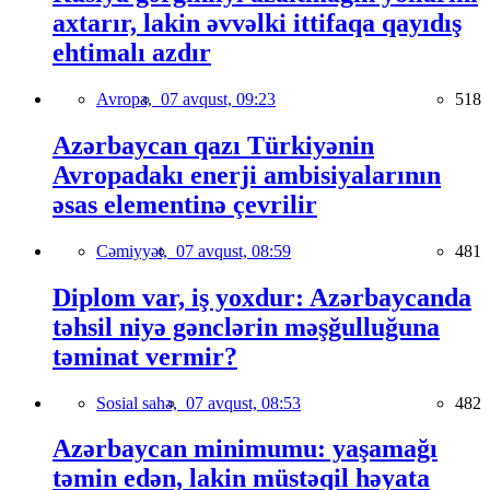
axtarır, lakin əvvəlki ittifaqa qayıdış
ehtimalı azdır
Avropa,
07 avqust, 09:23
518
Azərbaycan qazı Türkiyənin
Avropadakı enerji ambisiyalarının
əsas elementinə çevrilir
Cəmiyyət,
07 avqust, 08:59
481
Diplom var, iş yoxdur: Azərbaycanda
təhsil niyə gənclərin məşğulluğuna
təminat vermir?
Sosial sahə,
07 avqust, 08:53
482
Azərbaycan minimumu: yaşamağı
təmin edən, lakin müstəqil həyata