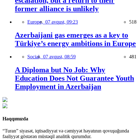
escalation, but a return to their
former alliance is unlikely
Europe,
07 avqust, 09:23
518
Azerbaijani gas emerges as a key to
Türkiye’s energy ambitions in Europe
Social,
07 avqust, 08:59
481
A Diploma but No Job: Why
Education Does Not Guarantee Youth
Employment in Azerbaijan
Haqqımızda
“Turan” siyasət, iqtisadiyyat və cəmiyyət həyatının qovuşuğunda
fəaliyyət göstərən müstəqil analitik qurumdur.