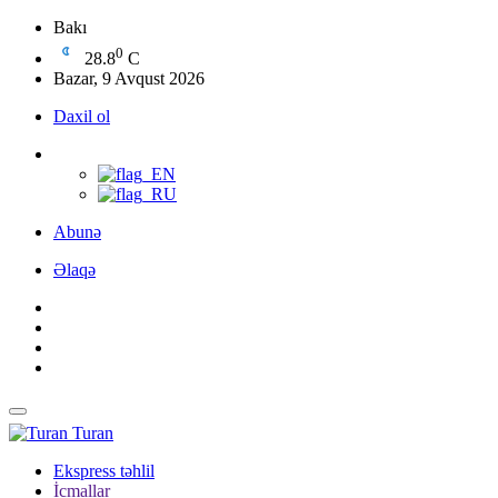
Bakı
0
28.8
C
Bazar, 9 Avqust 2026
Daxil ol
Abunə
Əlaqə
Turan
Ekspress təhlil
İcmallar