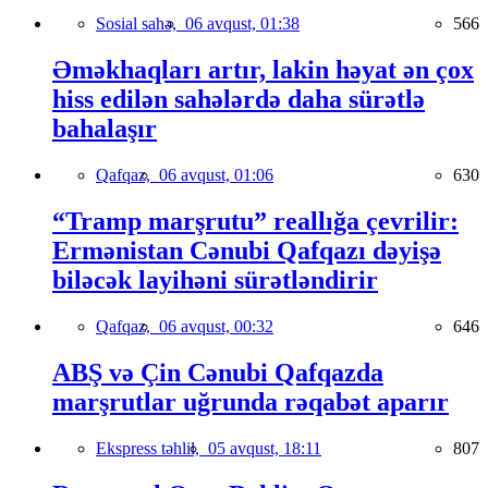
Sosial sahə,
06 avqust, 01:38
566
Əməkhaqları artır, lakin həyat ən çox
hiss edilən sahələrdə daha sürətlə
bahalaşır
Qafqaz,
06 avqust, 01:06
630
“Tramp marşrutu” reallığa çevrilir:
Ermənistan Cənubi Qafqazı dəyişə
biləcək layihəni sürətləndirir
Qafqaz,
06 avqust, 00:32
646
ABŞ və Çin Cənubi Qafqazda
marşrutlar uğrunda rəqabət aparır
Ekspress təhlil,
05 avqust, 18:11
807