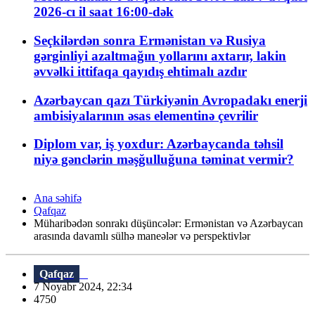
2026-cı il saat 16:00-dək
Seçkilərdən sonra Ermənistan və Rusiya
gərginliyi azaltmağın yollarını axtarır, lakin
əvvəlki ittifaqa qayıdış ehtimalı azdır
Azərbaycan qazı Türkiyənin Avropadakı enerji
ambisiyalarının əsas elementinə çevrilir
Diplom var, iş yoxdur: Azərbaycanda təhsil
niyə gənclərin məşğulluğuna təminat vermir?
Ana səhifə
Qafqaz
Müharibədən sonrakı düşüncələr: Ermənistan və Azərbaycan
arasında davamlı sülhə maneələr və perspektivlər
Qafqaz
7 Noyabr 2024, 22:34
4750