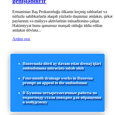
genişləndirir
Ermənistan Baş Prokurorluğu ölkənin keçmiş rəhbərləri və
nüfuzlu sahibkarlarla əlaqəli yüzlərlə daşınmaz əmlakın, şirkət
paylarının və maliyyə aktivlərinin müsadirəsinə çalışır.
Hakimiyyət bunu qanunsuz mənşəli olduğu iddia edilən
əmlakın dövlətə...
Ardını oxu
Buzovnada dörd ay davam edən drenaj işləri
ombudsmana müraciətə səbəb olub
Four-month drainage works in Buzovna
prompt an appeal to the ombudsman
В Бузовна четырехмесячные работы по
водоотводу стали поводом для обращения
к омбудсмену