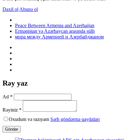
Daxil ol
Abunə ol
Peace Between Armenia and Azerbaijan
Ermənistan və Azərbaycan arasında sülh
мира между Арменией и Азербайджаном
Rəy yaz
Ad *
Rəyiniz *
Oxudum və razıyam
Şərh göndərmə qaydaları
Göndər