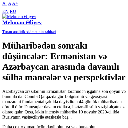
A-
A
A+
EN
RU
Mehman Əliyev
Turan analitik xidmətinin rəhbəri
Müharibədən sonrakı
düşüncələr: Ermənistan və
Azərbaycan arasında davamlı
sülhə maneələr və perspektivlər
Azərbaycan ərazilərinin Ermənistan tərəfindən işğalına son qoyan və
bununla da Cənubi Qafqazda güc bölgüsünü və geosiyasi
mənzərəni fundamental şəkildə dəyişdirən 44 günlük müharibədən
dörd il ötür. Danışıqlar davam etdikcə, hərtərəfli sülh sazişi əlçatmaz
olaraq qalır. Qısa, lakin intensiv müharibə 10 noyabr 2020-ci ildə
Rusiyanın vasitəçiliyilə atəşkəslə baş...
Daha çox oxumaq üçün daxil olun və ya abunə olun