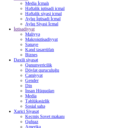
Media İcmalı
Həftəlik iqtisadi icmal
Həftəlik siyasi icmal
Aylıq İqtisadi İcmal
Aylıq Siyasi İcmal
İqtisadiyyat
Maliyyə
Makroiqtisadiyyat
Sənaye
Kənd təsərrüfatı
Biznes
Daxili siyasət
Qanunvericilik
Dövlət quruculuğu
Cəmiyyət
Gender
Din
İnsan Hüquqları
Media
Təhlükəsizlik
Sosial sahə
Xarici Siyasət
Keçmiş Sovet məkanı
Qafqaz
Amerika