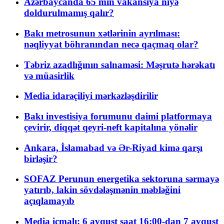
Azərbaycanda 65 min vakansiya niyə
doldurulmamış qalır?
Bakı metrosunun xətlərinin ayrılması:
nəqliyyat böhranından necə qaçmaq olar?
Təbriz azadlığının salnaməsi: Məşrutə hərəkatı
və müasirlik
Media idarəçiliyi mərkəzləşdirilir
Bakı investisiya forumunu daimi platformaya
çevirir, diqqət qeyri-neft kapitalına yönəlir
Ankara, İslamabad və Ər-Riyad kimə qarşı
birləşir?
SOFAZ Perunun energetika sektoruna sərmayə
yatırıb, lakin sövdələşmənin məbləğini
açıqlamayıb
Media icmalı: 6 avqust saat 16:00-dan 7 avqust