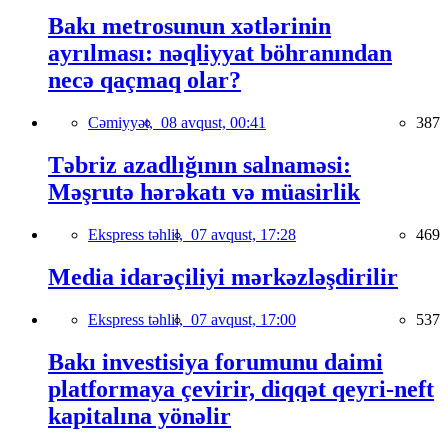
Bakı metrosunun xətlərinin
ayrılması: nəqliyyat böhranından
necə qaçmaq olar?
Cəmiyyət,
08 avqust, 00:41
387
Təbriz azadlığının salnaməsi:
Məşrutə hərəkatı və müasirlik
Ekspress təhlil,
07 avqust, 17:28
469
Media idarəçiliyi mərkəzləşdirilir
Ekspress təhlil,
07 avqust, 17:00
537
Bakı investisiya forumunu daimi
platformaya çevirir, diqqət qeyri-neft
kapitalına yönəlir