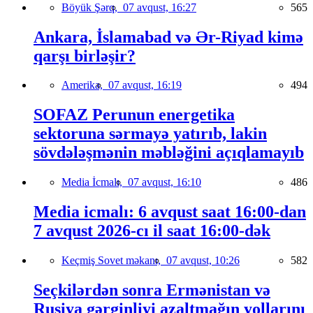
Böyük Şərq,
07 avqust, 16:27
565
Ankara, İslamabad və Ər-Riyad kimə
qarşı birləşir?
Amerika,
07 avqust, 16:19
494
SOFAZ Perunun energetika
sektoruna sərmayə yatırıb, lakin
sövdələşmənin məbləğini açıqlamayıb
Media İcmalı,
07 avqust, 16:10
486
Media icmalı: 6 avqust saat 16:00-dan
7 avqust 2026-cı il saat 16:00-dək
Keçmiş Sovet məkanı,
07 avqust, 10:26
582
Seçkilərdən sonra Ermənistan və
Rusiya gərginliyi azaltmağın yollarını