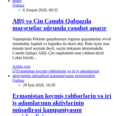
Qafqaz
6 Avqust 2026, 00:32
ABŞ və Çin Cənubi Qafqazda
marşrutlar uğrunda rəqabət aparır
Vaşinqtonla Pekinin qarşıdurması regiona qoşunlardan əvvəl
standartlar, kapital və logistika ilə daxil olur. Bakı üçün əsas
məsələ tərəf seçmək deyil, seçim imkanını itirməməkdir.
Cənubi Qafqaz ABŞ–Çin rəqabətinin əsas cəbhəsi deyil.
Lakin böyük...
Ardını oxu
Qafqaz
29 İyul 2026, 16:59
Ermənistan keçmiş rəhbərlərin və iri
iş adamlarının aktivlərinin
müsadirəsi kampaniyasını