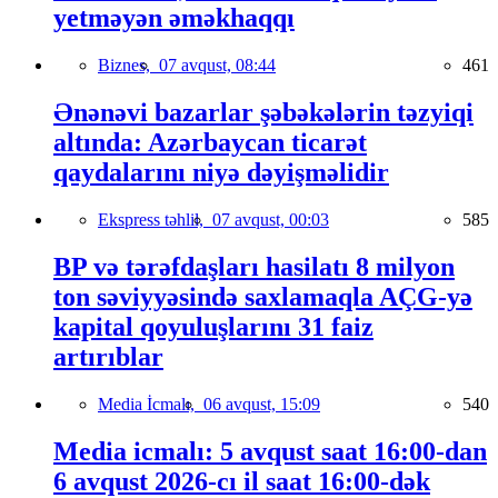
yetməyən əməkhaqqı
Biznes,
07 avqust, 08:44
461
Ənənəvi bazarlar şəbəkələrin təzyiqi
altında: Azərbaycan ticarət
qaydalarını niyə dəyişməlidir
Ekspress təhlil,
07 avqust, 00:03
585
BP və tərəfdaşları hasilatı 8 milyon
ton səviyyəsində saxlamaqla AÇG-yə
kapital qoyuluşlarını 31 faiz
artırıblar
Media İcmalı,
06 avqust, 15:09
540
Media icmalı: 5 avqust saat 16:00-dan
6 avqust 2026-cı il saat 16:00-dək