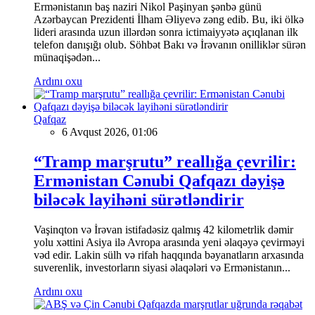
Ermənistanın baş naziri Nikol Paşinyan şənbə günü
Azərbaycan Prezidenti İlham Əliyevə zəng edib. Bu, iki ölkə
lideri arasında uzun illərdən sonra ictimaiyyətə açıqlanan ilk
telefon danışığı olub. Söhbət Bakı və İrəvanın onilliklər sürən
münaqişədən...
Ardını oxu
Qafqaz
6 Avqust 2026, 01:06
“Tramp marşrutu” reallığa çevrilir:
Ermənistan Cənubi Qafqazı dəyişə
biləcək layihəni sürətləndirir
Vaşinqton və İrəvan istifadəsiz qalmış 42 kilometrlik dəmir
yolu xəttini Asiya ilə Avropa arasında yeni əlaqəyə çevirməyi
vəd edir. Lakin sülh və rifah haqqında bəyanatların arxasında
suverenlik, investorların siyasi əlaqələri və Ermənistanın...
Ardını oxu