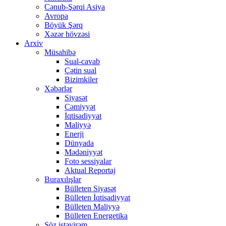
Cənub-Şərqi Asiya
Avropa
Böyük Şərq
Xəzər hövzəsi
Arxiv
Müsahibə
Sual-cavab
Çətin sual
Bizimkiler
Xəbərlər
Siyasət
Cəmiyyət
İqtisadiyyat
Maliyyə
Enerji
Dünyada
Mədəniyyət
Foto sessiyalar
Aktual Reportaj
Buraxılışlar
Bülleten Siyasət
Bülleten İqtisadiyyat
Bülleten Maliyyə
Bülleten Energetika
Söz istəyirəm