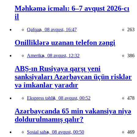
Məhkəmə icmalı: 6–7 avqust 2026-cı
il
Qafqaz,
08 avqust, 16:47
263
Onilliklərə uzanan telefon zəngi
Amerika,
08 avqust, 12:32
386
ABŞ-ın Rusiyaya qarşı yeni
sanksiyaları Azərbaycan üçün risklər
və imkanlar yaradır
Ekspress təhlil,
08 avqust, 00:52
478
Azərbaycanda 65 min vakansiya niyə
doldurulmamış qalır?
Sosial sahə,
08 avqust, 00:50
469