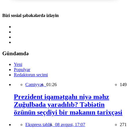
Bizi sosial şəbəkələrdə izləyin
Gündəmdə
Yeni
Populyar
Redaktorun seçimi
Cəmiyyət,
01:26
149
Prezident iqamətgahı niyə məhz
Zuğulbada yaradılıb? Təbiətin
özünün seçdiyi bir məkanın tarixçəsi
Ekspress təhlil,
08 avqust, 17:07
271