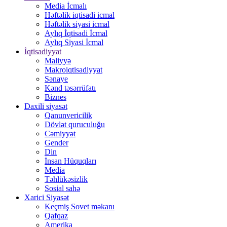
Media İcmalı
Həftəlik iqtisadi icmal
Həftəlik siyasi icmal
Aylıq İqtisadi İcmal
Aylıq Siyasi İcmal
İqtisadiyyat
Maliyyə
Makroiqtisadiyyat
Sənaye
Kənd təsərrüfatı
Biznes
Daxili siyasət
Qanunvericilik
Dövlət quruculuğu
Cəmiyyət
Gender
Din
İnsan Hüquqları
Media
Təhlükəsizlik
Sosial sahə
Xarici Siyasət
Keçmiş Sovet məkanı
Qafqaz
Amerika