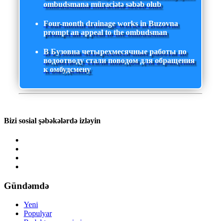
ombudsmana müraciətə səbəb olub
Four-month drainage works in Buzovna
prompt an appeal to the ombudsman
В Бузовна четырехмесячные работы по
водоотводу стали поводом для обращения
к омбудсмену
Bizi sosial şəbəkələrdə izləyin
Gündəmdə
Yeni
Populyar