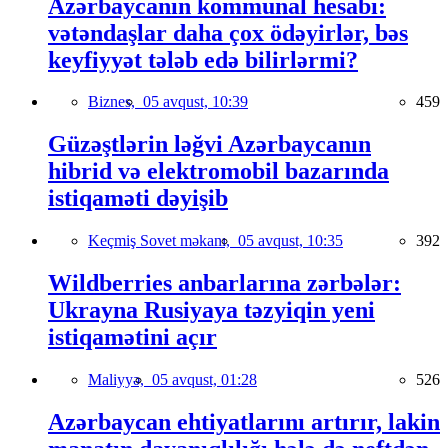
Azərbaycanın kommunal hesabı:
vətəndaşlar daha çox ödəyirlər, bəs
keyfiyyət tələb edə bilirlərmi?
Biznes,
05 avqust, 10:39
459
Güzəştlərin ləğvi Azərbaycanın
hibrid və elektromobil bazarında
istiqaməti dəyişib
Keçmiş Sovet məkanı,
05 avqust, 10:35
392
Wildberries anbarlarına zərbələr:
Ukrayna Rusiyaya təzyiqin yeni
istiqamətini açır
Maliyyə,
05 avqust, 01:28
526
Azərbaycan ehtiyatlarını artırır, lakin