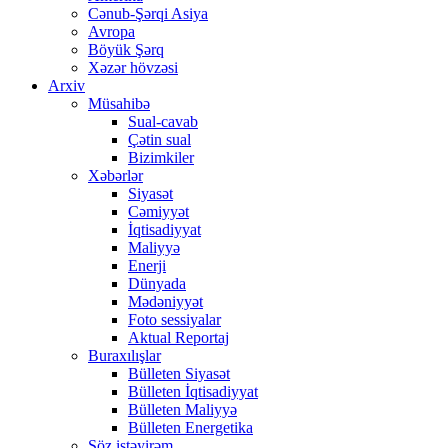
Cənub-Şərqi Asiya
Avropa
Böyük Şərq
Xəzər hövzəsi
Arxiv
Müsahibə
Sual-cavab
Çətin sual
Bizimkiler
Xəbərlər
Siyasət
Cəmiyyət
İqtisadiyyat
Maliyyə
Enerji
Dünyada
Mədəniyyət
Foto sessiyalar
Aktual Reportaj
Buraxılışlar
Bülleten Siyasət
Bülleten İqtisadiyyat
Bülleten Maliyyə
Bülleten Energetika
Söz istəyirəm