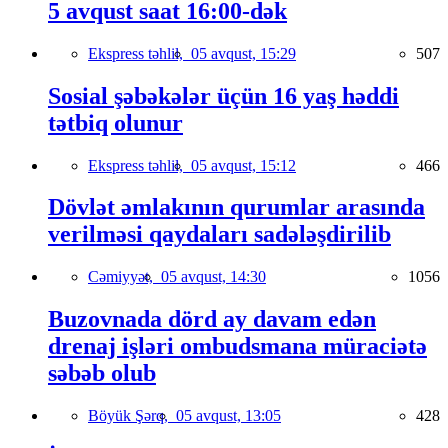
5 avqust saat 16:00-dək
Ekspress təhlil,
05 avqust, 15:29
507
Sosial şəbəkələr üçün 16 yaş həddi
tətbiq olunur
Ekspress təhlil,
05 avqust, 15:12
466
Dövlət əmlakının qurumlar arasında
verilməsi qaydaları sadələşdirilib
Cəmiyyət,
05 avqust, 14:30
1056
Buzovnada dörd ay davam edən
drenaj işləri ombudsmana müraciətə
səbəb olub
Böyük Şərq,
05 avqust, 13:05
428