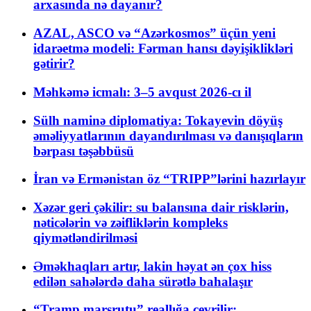
arxasında nə dayanır?
AZAL, ASCO və “Azərkosmos” üçün yeni
idarəetmə modeli: Fərman hansı dəyişiklikləri
gətirir?
Məhkəmə icmalı: 3–5 avqust 2026-cı il
Sülh naminə diplomatiya: Tokayevin döyüş
əməliyyatlarının dayandırılması və danışıqların
bərpası təşəbbüsü
İran və Ermənistan öz “TRIPP”lərini hazırlayır
Xəzər geri çəkilir: su balansına dair risklərin,
nəticələrin və zəifliklərin kompleks
qiymətləndirilməsi
Əməkhaqları artır, lakin həyat ən çox hiss
edilən sahələrdə daha sürətlə bahalaşır
“Tramp marşrutu” reallığa çevrilir: