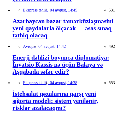
Ekspress təhlil,
04 avqust, 14:45
531
Azərbaycan bazar təmərküzləşməsini
yeni qaydalarla ölçəcək — əsas sınaq
tətbiq olacaq
Avropa,
04 avqust, 14:42
492
Enerji dəhlizi boyunca diplomatiya:
İnyatsio Kassis nə üçün Bakıya və
Aşqabada səfər edir?
Ekspress təhlil,
04 avqust, 14:38
553
İstehsalat qəzalarına qarşı yeni
sığorta modeli: sistem yenilənir,
risklər azalacaqmı?