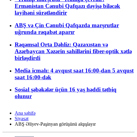
Ermənistan Cənubi Qafqazı dəyişə biləcək
layihəni sürətləndirir
ABŞ və Çin Cənubi Qafqazda marşrutlar
uğrunda rəqabət aparır
Rəqəmsal Orta Dəhliz: Qazaxıstan və
Azərbaycan Xəzərin sahillərini fiber-optik xətlə
birləşdirdi
Media icmalı: 4 avqust saat 16:00-dan 5 avqust
saat 16:00-dək
Sosial şəbəkələr üçün 16 yaş həddi tətbiq
olunur
Ana səhifə
Siyasət
ABŞ Əliyev-Paşinyan görüşünü alqışlayır