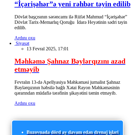
“İçərişəhər”ə yeni rəhbər təyin edilib
Dövlət başçısının sərəncamı ilə Rüfət Mahmud “İçərişəhər”
Dövlət Tarix-Memarlıq Qoruğu İdarə Heyətinin sədri təyin
edilib.
Ardını oxu
Siyasət
13 Fevral 2025, 17:01
Məhkəmə Şahnaz Bəylərqızını azad
etməyib
Fevralın 13-də Apellyasiya Məhkəməsi jurnalist Şahnaz
Bəylərqızının həbsilə bağlı Xətai Rayon Məhkəməsinin
qərarından müdafiə tərəfinin şikayətini təmin etməyib.
Ardını oxu
Buzovnada dörd ay davam edən drenaj işləri