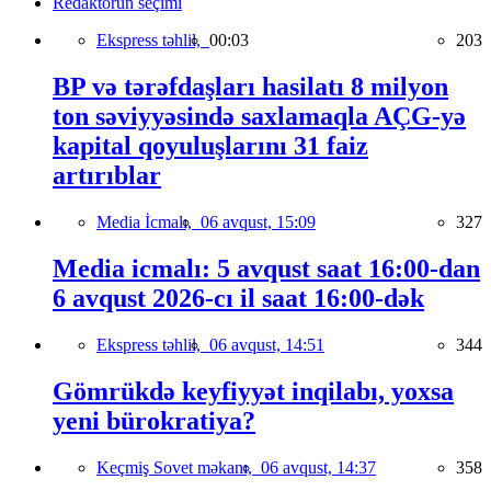
Redaktorun seçimi
Ekspress təhlil,
00:03
203
BP və tərəfdaşları hasilatı 8 milyon
ton səviyyəsində saxlamaqla AÇG-yə
kapital qoyuluşlarını 31 faiz
artırıblar
Media İcmalı,
06 avqust, 15:09
327
Media icmalı: 5 avqust saat 16:00-dan
6 avqust 2026-cı il saat 16:00-dək
Ekspress təhlil,
06 avqust, 14:51
344
Gömrükdə keyfiyyət inqilabı, yoxsa
yeni bürokratiya?
Keçmiş Sovet məkanı,
06 avqust, 14:37
358