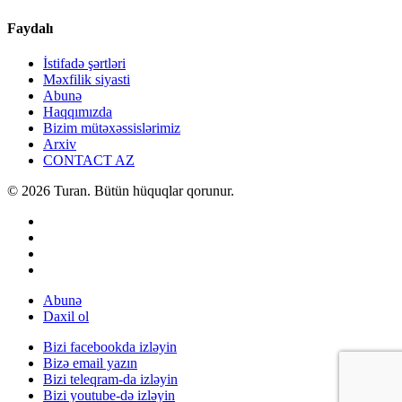
Faydalı
İstifadə şərtləri
Məxfilik siyasti
Abunə
Haqqımızda
Bizim mütəxəssislərimiz
Arxiv
CONTACT AZ
© 2026 Turan. Bütün hüquqlar qorunur.
Abunə
Daxil ol
Bizi facebookda izləyin
Bizə email yazın
Bizi teleqram-da izləyin
Bizi youtube-də izləyin