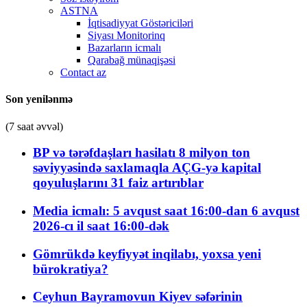
ASTNA
İqtisadiyyat Göstəriciləri
Siyası Monitorinq
Bazarların icmalı
Qarabağ münaqişəsi
Contact az
Son yenilənmə
(7 saat əvvəl)
BP və tərəfdaşları hasilatı 8 milyon ton
səviyyəsində saxlamaqla AÇG-yə kapital
qoyuluşlarını 31 faiz artırıblar
Media icmalı: 5 avqust saat 16:00-dan 6 avqust
2026-cı il saat 16:00-dək
Gömrükdə keyfiyyət inqilabı, yoxsa yeni
bürokratiya?
Ceyhun Bayramovun Kiyev səfərinin