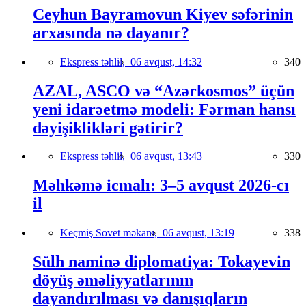
Ceyhun Bayramovun Kiyev səfərinin
arxasında nə dayanır?
Ekspress təhlil,
06 avqust, 14:32
340
AZAL, ASCO və “Azərkosmos” üçün
yeni idarəetmə modeli: Fərman hansı
dəyişiklikləri gətirir?
Ekspress təhlil,
06 avqust, 13:43
330
Məhkəmə icmalı: 3–5 avqust 2026-cı
il
Keçmiş Sovet məkanı,
06 avqust, 13:19
338
Sülh naminə diplomatiya: Tokayevin
döyüş əməliyyatlarının
dayandırılması və danışıqların