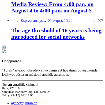
Media Review: From 4:00 p.m. on
August 4 to 4:00 p.m. on August 5
Express analysis,
05 avqust, 15:29
507
The age threshold of 16 years is being
introduced for social networks
Haqqımızda
“Turan” siyasət, iqtisadiyyat və cəmiyyət həyatının qovuşuğunda
fəaliyyət göstərən müstəqil analitik qurumdur.
Turan analitik xidməti
Bakı, AZ1010
Süleyman Rəhimov küç.,186, Mən. 24
Tel.: (+99412) 440 11 96
agency@turan.az