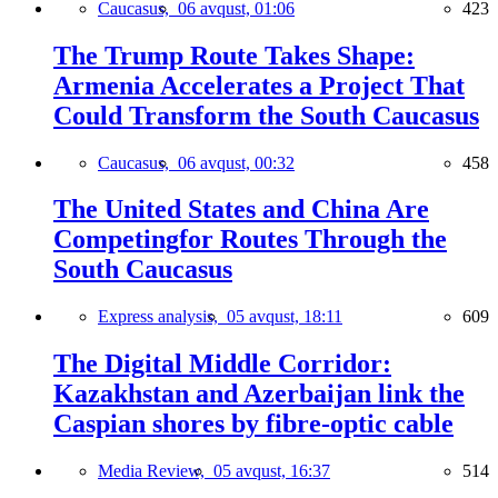
Caucasus,
06 avqust, 01:06
423
The Trump Route Takes Shape:
Armenia Accelerates a Project That
Could Transform the South Caucasus
Caucasus,
06 avqust, 00:32
458
The United States and China Are
Competingfor Routes Through the
South Caucasus
Express analysis,
05 avqust, 18:11
609
The Digital Middle Corridor:
Kazakhstan and Azerbaijan link the
Caspian shores by fibre-optic cable
Media Review,
05 avqust, 16:37
514