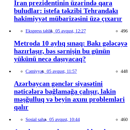
İran prezidentinin üzərində qara
buludlar: istefa təkzibi Tehrandakı
hakimiyyət mübarizəsini üzə çıxarır
Ekspress təhlil,
05 avqust, 12:27
496
Metroda 10 aylıq sınaq: Bakı gələcəyə
hazırlaşır, bəs sərnişin bu günün
yükünü necə daşıyacaq?
Cəmiyyət,
05 avqust, 11:57
448
Azərbaycan gənclər siyasətini
nəticələrə bağlamağa çalışır, lakin
məşğulluq və beyin axını problemləri
qalır
Sosial sahə,
05 avqust, 10:44
460