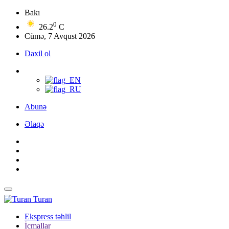
Bakı
0
26.2
C
Cümə, 7 Avqust 2026
Daxil ol
Abunə
Əlaqə
Turan
Ekspress təhlil
İcmallar