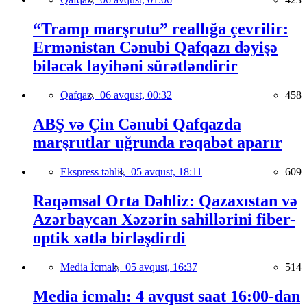
“Tramp marşrutu” reallığa çevrilir:
Ermənistan Cənubi Qafqazı dəyişə
biləcək layihəni sürətləndirir
Qafqaz,
06 avqust, 00:32
458
ABŞ və Çin Cənubi Qafqazda
marşrutlar uğrunda rəqabət aparır
Ekspress təhlil,
05 avqust, 18:11
609
Rəqəmsal Orta Dəhliz: Qazaxıstan və
Azərbaycan Xəzərin sahillərini fiber-
optik xətlə birləşdirdi
Media İcmalı,
05 avqust, 16:37
514
Media icmalı: 4 avqust saat 16:00-dan