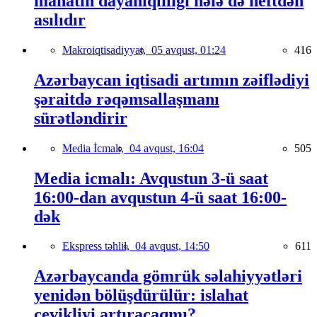
manatın dayanıqlılığı hələ də neftdən
asılıdır
Makroiqtisadiyyat,
05 avqust, 01:24
416
Azərbaycan iqtisadi artımın zəiflədiyi
şəraitdə rəqəmsallaşmanı
sürətləndirir
Media İcmalı,
04 avqust, 16:04
505
Media icmalı: Avqustun 3-ü saat
16:00-dan avqustun 4-ü saat 16:00-
dək
Ekspress təhlil,
04 avqust, 14:50
611
Azərbaycanda gömrük səlahiyyətləri
yenidən bölüşdürülür: islahat
çevikliyi artıracaqmı?