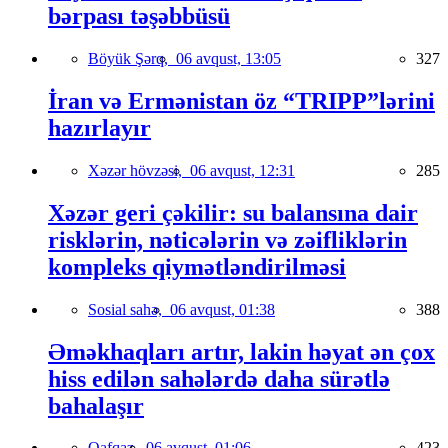
bərpası təşəbbüsü
Böyük Şərq,
06 avqust, 13:05
327
İran və Ermənistan öz “TRIPP”lərini
hazırlayır
Xəzər hövzəsi,
06 avqust, 12:31
285
Xəzər geri çəkilir: su balansına dair
risklərin, nəticələrin və zəifliklərin
kompleks qiymətləndirilməsi
Sosial sahə,
06 avqust, 01:38
388
Əməkhaqları artır, lakin həyat ən çox
hiss edilən sahələrdə daha sürətlə
bahalaşır
Qafqaz,
06 avqust, 01:06
423