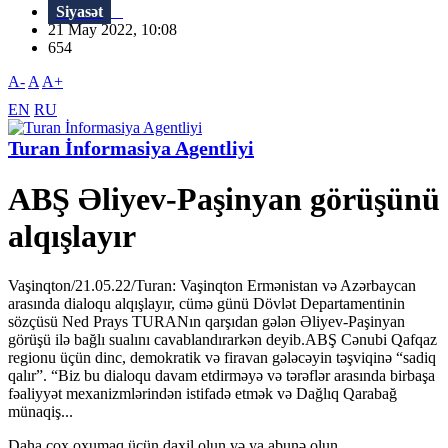
Siyasət
21 May 2022, 10:08
654
A-
A
A+
EN
RU
Turan İnformasiya Agentliyi
ABŞ Əliyev-Paşinyan görüşünü
alqışlayır
Vaşinqton/21.05.22/Turan: Vaşinqton Ermənistan və Azərbaycan
arasında dialoqu alqışlayır, cümə günü Dövlət Departamentinin
sözçüsü Ned Prays TURANın qarşıdan gələn Əliyev-Paşinyan
görüşü ilə bağlı sualını cavablandırarkən deyib.ABŞ Cənubi Qafqaz
regionu üçün dinc, demokratik və firavan gələcəyin təşviqinə “sadiq
qalır”. “Biz bu dialoqu davam etdirməyə və tərəflər arasında birbaşa
fəaliyyət mexanizmlərindən istifadə etmək və Dağlıq Qarabağ
münaqiş...
Daha çox oxumaq üçün daxil olun və ya abunə olun