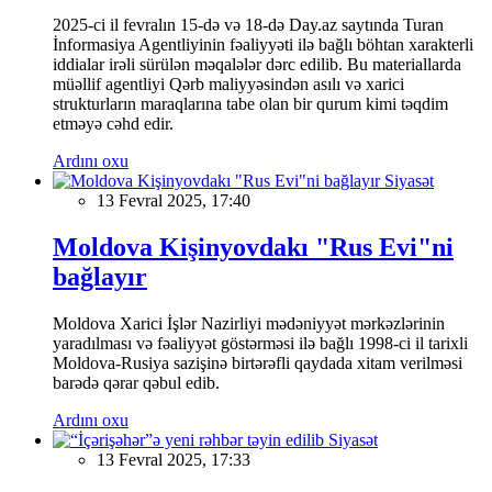
2025-ci il fevralın 15-də və 18-də Day.az saytında Turan
İnformasiya Agentliyinin fəaliyyəti ilə bağlı böhtan xarakterli
iddialar irəli sürülən məqalələr dərc edilib. Bu materiallarda
müəllif agentliyi Qərb maliyyəsindən asılı və xarici
strukturların maraqlarına tabe olan bir qurum kimi təqdim
etməyə cəhd edir.
Ardını oxu
Siyasət
13 Fevral 2025, 17:40
Moldova Kişinyovdakı "Rus Evi"ni
bağlayır
Moldova Xarici İşlər Nazirliyi mədəniyyət mərkəzlərinin
yaradılması və fəaliyyət göstərməsi ilə bağlı 1998-ci il tarixli
Moldova-Rusiya sazişinə birtərəfli qaydada xitam verilməsi
barədə qərar qəbul edib.
Ardını oxu
Siyasət
13 Fevral 2025, 17:33