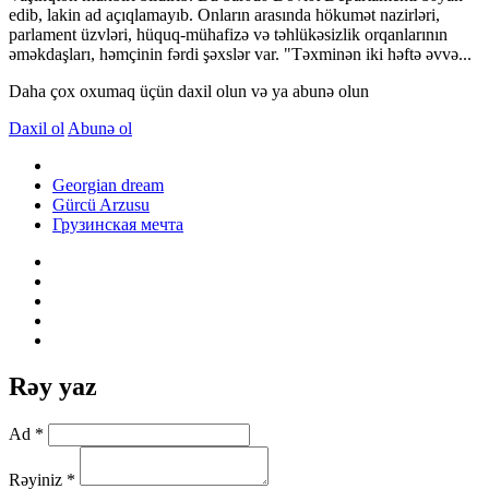
edib, lakin ad açıqlamayıb. Onların arasında hökumət nazirləri,
parlament üzvləri, hüquq-mühafizə və təhlükəsizlik orqanlarının
əməkdaşları, həmçinin fərdi şəxslər var. "Təxminən iki həftə əvvə...
Daha çox oxumaq üçün daxil olun və ya abunə olun
Daxil ol
Abunə ol
Georgian dream
Gürcü Arzusu
Грузинская мечта
Rəy yaz
Ad *
Rəyiniz *