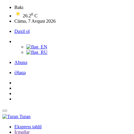
Bakı
0
26.2
C
Cümə, 7 Avqust 2026
Daxil ol
Abunə
Əlaqə
Turan
Ekspress təhlil
İcmallar