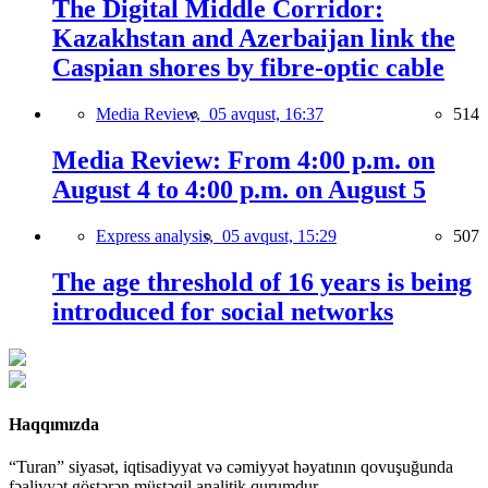
The Digital Middle Corridor:
Kazakhstan and Azerbaijan link the
Caspian shores by fibre-optic cable
Media Review,
05 avqust, 16:37
514
Media Review: From 4:00 p.m. on
August 4 to 4:00 p.m. on August 5
Express analysis,
05 avqust, 15:29
507
The age threshold of 16 years is being
introduced for social networks
Haqqımızda
“Turan” siyasət, iqtisadiyyat və cəmiyyət həyatının qovuşuğunda
fəaliyyət göstərən müstəqil analitik qurumdur.