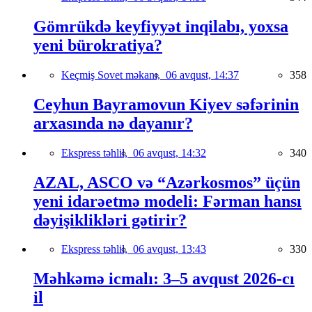
Gömrükdə keyfiyyət inqilabı, yoxsa
yeni bürokratiya?
Keçmiş Sovet məkanı,
06 avqust, 14:37
358
Ceyhun Bayramovun Kiyev səfərinin
arxasında nə dayanır?
Ekspress təhlil,
06 avqust, 14:32
340
AZAL, ASCO və “Azərkosmos” üçün
yeni idarəetmə modeli: Fərman hansı
dəyişiklikləri gətirir?
Ekspress təhlil,
06 avqust, 13:43
330
Məhkəmə icmalı: 3–5 avqust 2026-cı
il