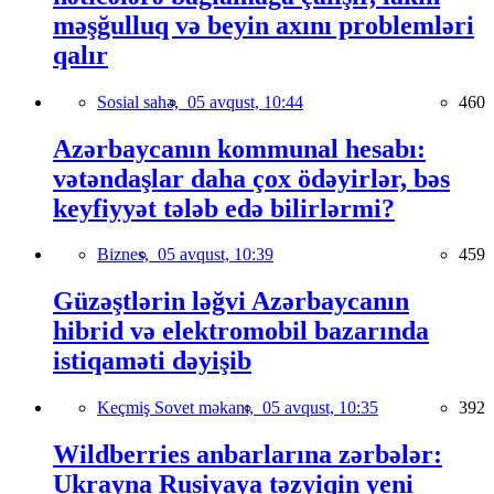
məşğulluq və beyin axını problemləri
qalır
Sosial sahə,
05 avqust, 10:44
460
Azərbaycanın kommunal hesabı:
vətəndaşlar daha çox ödəyirlər, bəs
keyfiyyət tələb edə bilirlərmi?
Biznes,
05 avqust, 10:39
459
Güzəştlərin ləğvi Azərbaycanın
hibrid və elektromobil bazarında
istiqaməti dəyişib
Keçmiş Sovet məkanı,
05 avqust, 10:35
392
Wildberries anbarlarına zərbələr:
Ukrayna Rusiyaya təzyiqin yeni