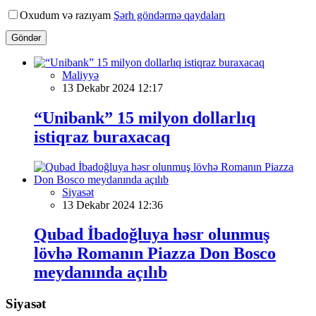
Oxudum və razıyam
Şərh göndərmə qaydaları
Göndər
Maliyyə
13 Dekabr 2024 12:17
“Unibank” 15 milyon dollarlıq
istiqraz buraxacaq
Siyasət
13 Dekabr 2024 12:36
Qubad İbadoğluya həsr olunmuş
lövhə Romanın Piazza Don Bosco
meydanında açılıb
Siyasət