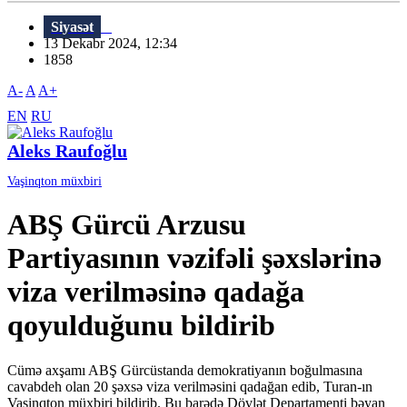
Siyasət
13 Dekabr 2024, 12:34
1858
A-
A
A+
EN
RU
Aleks Raufoğlu
Vaşinqton müxbiri
ABŞ Gürcü Arzusu
Partiyasının vəzifəli şəxslərinə
viza verilməsinə qadağa
qoyulduğunu bildirib
Cümə axşamı ABŞ Gürcüstanda demokratiyanın boğulmasına
cavabdeh olan 20 şəxsə viza verilməsini qadağan edib, Turan-ın
Vaşinqton müxbiri bildirib. Bu barədə Dövlət Departamenti bəyan