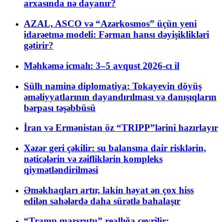
arxasında nə dayanır?
AZAL, ASCO və “Azərkosmos” üçün yeni
idarəetmə modeli: Fərman hansı dəyişiklikləri
gətirir?
Məhkəmə icmalı: 3–5 avqust 2026-cı il
Sülh naminə diplomatiya: Tokayevin döyüş
əməliyyatlarının dayandırılması və danışıqların
bərpası təşəbbüsü
İran və Ermənistan öz “TRIPP”lərini hazırlayır
Xəzər geri çəkilir: su balansına dair risklərin,
nəticələrin və zəifliklərin kompleks
qiymətləndirilməsi
Əməkhaqları artır, lakin həyat ən çox hiss
edilən sahələrdə daha sürətlə bahalaşır
“Tramp marşrutu” reallığa çevrilir: