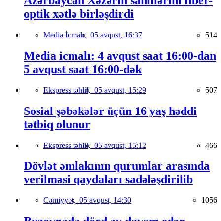
Azərbaycan Xəzərin sahillərini fiber-
optik xətlə birləşdirdi
Media İcmalı,
05 avqust, 16:37
514
Media icmalı: 4 avqust saat 16:00-dan
5 avqust saat 16:00-dək
Ekspress təhlil,
05 avqust, 15:29
507
Sosial şəbəkələr üçün 16 yaş həddi
tətbiq olunur
Ekspress təhlil,
05 avqust, 15:12
466
Dövlət əmlakının qurumlar arasında
verilməsi qaydaları sadələşdirilib
Cəmiyyət,
05 avqust, 14:30
1056