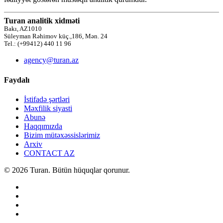
Turan analitik xidməti
Bakı, AZ1010
Süleyman Rəhimov küç.,186, Mən. 24
Tel.: (+99412) 440 11 96
agency@turan.az
Faydalı
İstifadə şərtləri
Məxfilik siyasti
Abunə
Haqqımızda
Bizim mütəxəssislərimiz
Arxiv
CONTACT AZ
© 2026 Turan. Bütün hüquqlar qorunur.