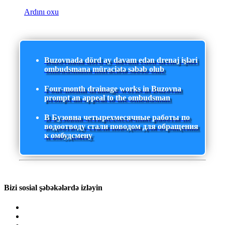
Ardını oxu
Buzovnada dörd ay davam edən drenaj işləri
ombudsmana müraciətə səbəb olub
Four-month drainage works in Buzovna
prompt an appeal to the ombudsman
В Бузовна четырехмесячные работы по
водоотводу стали поводом для обращения
к омбудсмену
Bizi sosial şəbəkələrdə izləyin