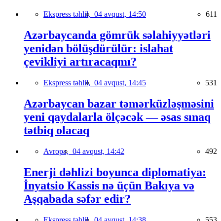
Ekspress təhlil,
04 avqust, 14:50
611
Azərbaycanda gömrük səlahiyyətləri
yenidən bölüşdürülür: islahat
çevikliyi artıracaqmı?
Ekspress təhlil,
04 avqust, 14:45
531
Azərbaycan bazar təmərküzləşməsini
yeni qaydalarla ölçəcək — əsas sınaq
tətbiq olacaq
Avropa,
04 avqust, 14:42
492
Enerji dəhlizi boyunca diplomatiya:
İnyatsio Kassis nə üçün Bakıya və
Aşqabada səfər edir?
Ekspress təhlil,
04 avqust, 14:38
553