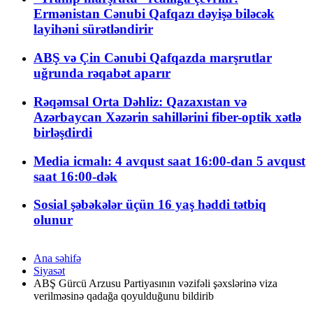
Ermənistan Cənubi Qafqazı dəyişə biləcək
layihəni sürətləndirir
ABŞ və Çin Cənubi Qafqazda marşrutlar
uğrunda rəqabət aparır
Rəqəmsal Orta Dəhliz: Qazaxıstan və
Azərbaycan Xəzərin sahillərini fiber-optik xətlə
birləşdirdi
Media icmalı: 4 avqust saat 16:00-dan 5 avqust
saat 16:00-dək
Sosial şəbəkələr üçün 16 yaş həddi tətbiq
olunur
Ana səhifə
Siyasət
ABŞ Gürcü Arzusu Partiyasının vəzifəli şəxslərinə viza
verilməsinə qadağa qoyulduğunu bildirib