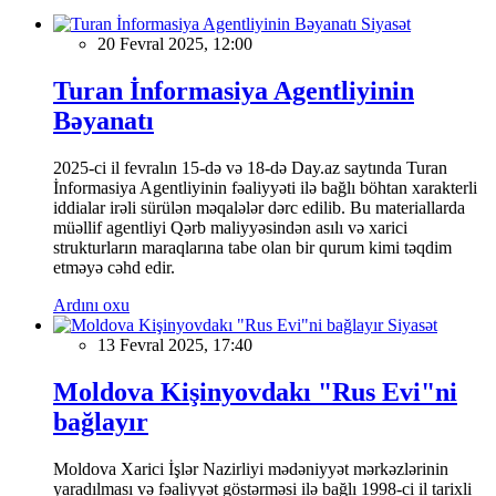
Siyasət
20 Fevral 2025, 12:00
Turan İnformasiya Agentliyinin
Bəyanatı
2025-ci il fevralın 15-də və 18-də Day.az saytında Turan
İnformasiya Agentliyinin fəaliyyəti ilə bağlı böhtan xarakterli
iddialar irəli sürülən məqalələr dərc edilib. Bu materiallarda
müəllif agentliyi Qərb maliyyəsindən asılı və xarici
strukturların maraqlarına tabe olan bir qurum kimi təqdim
etməyə cəhd edir.
Ardını oxu
Siyasət
13 Fevral 2025, 17:40
Moldova Kişinyovdakı "Rus Evi"ni
bağlayır
Moldova Xarici İşlər Nazirliyi mədəniyyət mərkəzlərinin
yaradılması və fəaliyyət göstərməsi ilə bağlı 1998-ci il tarixli