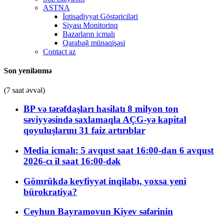
ASTNA
İqtisadiyyat Göstəriciləri
Siyası Monitorinq
Bazarların icmalı
Qarabağ münaqişəsi
Contact az
Son yenilənmə
(7 saat əvvəl)
BP və tərəfdaşları hasilatı 8 milyon ton
səviyyəsində saxlamaqla AÇG-yə kapital
qoyuluşlarını 31 faiz artırıblar
Media icmalı: 5 avqust saat 16:00-dan 6 avqust
2026-cı il saat 16:00-dək
Gömrükdə keyfiyyət inqilabı, yoxsa yeni
bürokratiya?
Ceyhun Bayramovun Kiyev səfərinin