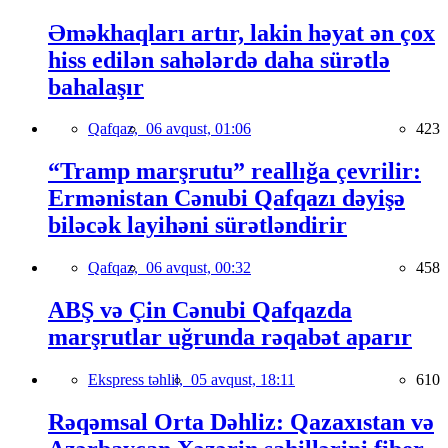
Əməkhaqları artır, lakin həyat ən çox
hiss edilən sahələrdə daha sürətlə
bahalaşır
Qafqaz,
06 avqust, 01:06
423
“Tramp marşrutu” reallığa çevrilir:
Ermənistan Cənubi Qafqazı dəyişə
biləcək layihəni sürətləndirir
Qafqaz,
06 avqust, 00:32
458
ABŞ və Çin Cənubi Qafqazda
marşrutlar uğrunda rəqabət aparır
Ekspress təhlil,
05 avqust, 18:11
610
Rəqəmsal Orta Dəhliz: Qazaxıstan və