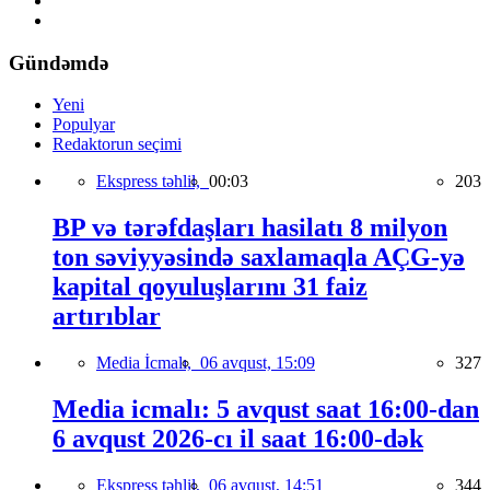
Gündəmdə
Yeni
Populyar
Redaktorun seçimi
Ekspress təhlil,
00:03
203
BP və tərəfdaşları hasilatı 8 milyon
ton səviyyəsində saxlamaqla AÇG-yə
kapital qoyuluşlarını 31 faiz
artırıblar
Media İcmalı,
06 avqust, 15:09
327
Media icmalı: 5 avqust saat 16:00-dan
6 avqust 2026-cı il saat 16:00-dək
Ekspress təhlil,
06 avqust, 14:51
344