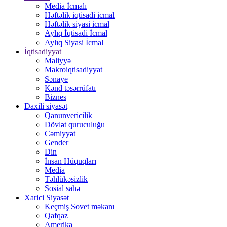
Media İcmalı
Həftəlik iqtisadi icmal
Həftəlik siyasi icmal
Aylıq İqtisadi İcmal
Aylıq Siyasi İcmal
İqtisadiyyat
Maliyyə
Makroiqtisadiyyat
Sənaye
Kənd təsərrüfatı
Biznes
Daxili siyasət
Qanunvericilik
Dövlət quruculuğu
Cəmiyyət
Gender
Din
İnsan Hüquqları
Media
Təhlükəsizlik
Sosial sahə
Xarici Siyasət
Keçmiş Sovet məkanı
Qafqaz
Amerika