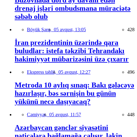
Buzovnada dörd ay davam edən
drenaj işləri ombudsmana müraciətə
səbəb olub
Böyük Şərq,
05 avqust, 13:05
428
İran prezidentinin üzərində qara
buludlar: istefa təkzibi Tehrandakı
hakimiyyət mübarizəsini üzə çıxarır
Ekspress təhlil,
05 avqust, 12:27
496
Metroda 10 aylıq sınaq: Bakı gələcəyə
hazırlaşır, bəs sərnişin bu günün
yükünü necə daşıyacaq?
Cəmiyyət,
05 avqust, 11:57
448
Azərbaycan gənclər siyasətini
nəticələrə bağlamağa çalışır, lakin