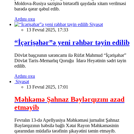
Moldova-Rusiya sazişinə birtərəfli qaydada xitam verilməsi
barədə qərar qəbul edib.
Ardını oxu
Siyasət
13 Fevral 2025, 17:33
“İçərişəhər”ə yeni rəhbər təyin edilib
Dövlət başçısının sərəncamı ilə Rüfət Mahmud “İçərişəhər”
Dövlət Tarix-Memarlıq Qoruğu İdarə Heyətinin sədri təyin
edilib.
Ardını oxu
Siyasət
13 Fevral 2025, 17:01
Məhkəmə Şahnaz Bəylərqızını azad
etməyib
Fevralın 13-də Apellyasiya Məhkəməsi jurnalist Şahnaz
Bəylərqızının həbsilə bağlı Xətai Rayon Məhkəməsinin
qərarından müdafiə tərəfinin şikayətini təmin etməyib.