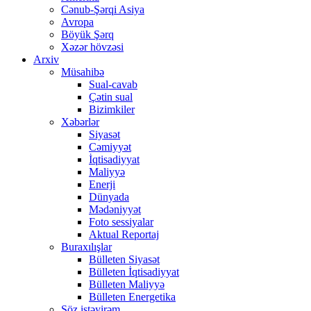
Cənub-Şərqi Asiya
Avropa
Böyük Şərq
Xəzər hövzəsi
Arxiv
Müsahibə
Sual-cavab
Çətin sual
Bizimkiler
Xəbərlər
Siyasət
Cəmiyyət
İqtisadiyyat
Maliyyə
Enerji
Dünyada
Mədəniyyət
Foto sessiyalar
Aktual Reportaj
Buraxılışlar
Bülleten Siyasət
Bülleten İqtisadiyyat
Bülleten Maliyyə
Bülleten Energetika
Söz istəyirəm