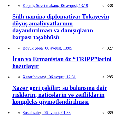
Keçmiş Sovet məkanı,
06 avqust, 13:19
338
Sülh naminə diplomatiya: Tokayevin
döyüş əməliyyatlarının
dayandırılması və danışıqların
bərpası təşəbbüsü
Böyük Şərq,
06 avqust, 13:05
327
İran və Ermənistan öz “TRIPP”lərini
hazırlayır
Xəzər hövzəsi,
06 avqust, 12:31
285
Xəzər geri çəkilir: su balansına dair
risklərin, nəticələrin və zəifliklərin
kompleks qiymətləndirilməsi
Sosial sahə,
06 avqust, 01:38
389