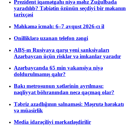
Prezident iqamətgahı niyə məhz Zuğulbada
yaradılıb? Təbiətin özünün seçdiyi bir məkanın
tarixçəsi
Məhkəmə icmalı: 6–7 avqust 2026-cı il
Onilliklərə uzanan telefon zəngi
ABŞ-ın Rusiyaya qarşı yeni sanksiyaları
Azərbaycan üçün risklər və imkanlar yaradır
Azərbaycanda 65 min vakansiya niyə
doldurulmamış qalır?
Bakı metrosunun xətlərinin ayrılması:
nəqliyyat böhranından necə qaçmaq olar?
Təbriz azadlığının salnaməsi: Məşrutə hərəkatı
və müasirlik
Media idarəçiliyi mərkəzləşdirilir