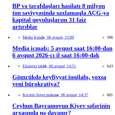
BP və tərəfdaşları hasilatı 8 milyon
ton səviyyəsində saxlamaqla AÇG-yə
kapital qoyuluşlarını 31 faiz
artırıblar
Media İcmalı,
06 avqust, 15:09
596
Media icmalı: 5 avqust saat 16:00-dan
6 avqust 2026-cı il saat 16:00-dək
Ekspress təhlil,
06 avqust, 14:51
643
Gömrükdə keyfiyyət inqilabı, yoxsa
yeni bürokratiya?
Keçmiş Sovet məkanı,
06 avqust, 14:37
681
Ceyhun Bayramovun Kiyev səfərinin
arxasında nə dayanır?