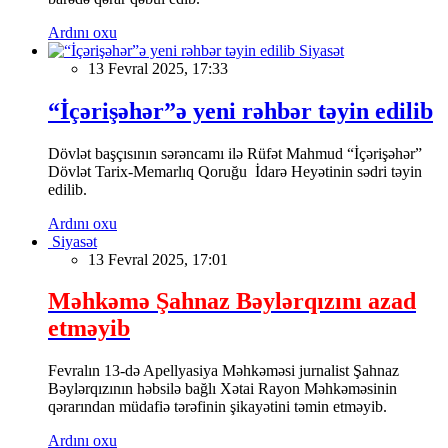
Ardını oxu
Siyasət
13 Fevral 2025, 17:33
“İçərişəhər”ə yeni rəhbər təyin edilib
Dövlət başçısının sərəncamı ilə Rüfət Mahmud “İçərişəhər”
Dövlət Tarix-Memarlıq Qoruğu İdarə Heyətinin sədri təyin
edilib.
Ardını oxu
Siyasət
13 Fevral 2025, 17:01
Məhkəmə Şahnaz Bəylərqızını azad
etməyib
Fevralın 13-də Apellyasiya Məhkəməsi jurnalist Şahnaz
Bəylərqızının həbsilə bağlı Xətai Rayon Məhkəməsinin
qərarından müdafiə tərəfinin şikayətini təmin etməyib.
Ardını oxu