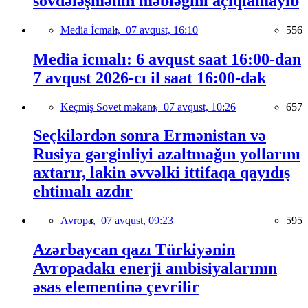
sövdələşmənin məbləğini açıqlamayıb
Media İcmalı,
07 avqust, 16:10
556
Media icmalı: 6 avqust saat 16:00-dan
7 avqust 2026-cı il saat 16:00-dək
Keçmiş Sovet məkanı,
07 avqust, 10:26
657
Seçkilərdən sonra Ermənistan və
Rusiya gərginliyi azaltmağın yollarını
axtarır, lakin əvvəlki ittifaqa qayıdış
ehtimalı azdır
Avropa,
07 avqust, 09:23
595
Azərbaycan qazı Türkiyənin
Avropadakı enerji ambisiyalarının
əsas elementinə çevrilir