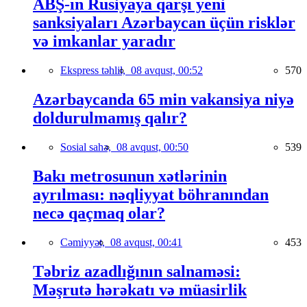
ABŞ-ın Rusiyaya qarşı yeni
sanksiyaları Azərbaycan üçün risklər
və imkanlar yaradır
Ekspress təhlil,
08 avqust, 00:52
570
Azərbaycanda 65 min vakansiya niyə
doldurulmamış qalır?
Sosial sahə,
08 avqust, 00:50
539
Bakı metrosunun xətlərinin
ayrılması: nəqliyyat böhranından
necə qaçmaq olar?
Cəmiyyət,
08 avqust, 00:41
453
Təbriz azadlığının salnaməsi:
Məşrutə hərəkatı və müasirlik