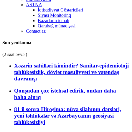
ASTNA
İqtisadiyyat Göstəriciləri
Siyası Monitorinq
Bazarların icmalı
Qarabağ münaqişəsi
Contact az
Son yenilənmə
(2 saat əvvəl)
Xəzərin sahilləri kimindir? Sanitar-epidemioloji
təhlükəsizlik, dövlət məsuliyyəti və vətəndaş
davranışı
Qonşudan çox istehsal edirik, ondan daha
baha alırıq
81 il sonra Hiroşima: nüvə silahının dərsləri,
yeni təhlükələr və Azərbaycanın geosiyasi
təhlükəsizliyi