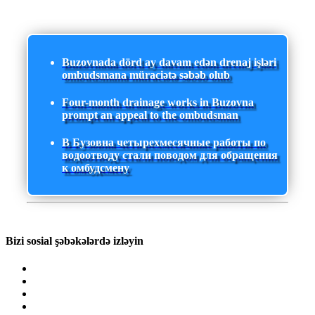
Buzovnada dörd ay davam edən drenaj işləri
ombudsmana müraciətə səbəb olub
Four-month drainage works in Buzovna
prompt an appeal to the ombudsman
В Бузовна четырехмесячные работы по
водоотводу стали поводом для обращения
к омбудсмену
Bizi sosial şəbəkələrdə izləyin