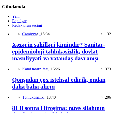
Gündəmdə
Yeni
Populyar
Redaktorun seçimi
Cəmiyyət,
15:34
132
Xəzərin sahilləri kimindir? Sanitar-
epidemioloji təhlükəsizlik, dövlət
məsuliyyəti və vətəndaş davranışı
Kənd təsərrüfatı,
15:26
373
Qonşudan çox istehsal edirik, ondan
daha baha alırıq
Təhlükəsizlik,
13:40
206
81 il sonra Hiroşima: nüvə silahının