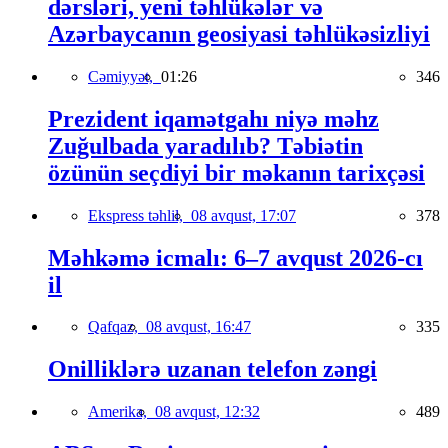
dərsləri, yeni təhlükələr və
Azərbaycanın geosiyasi təhlükəsizliyi
Cəmiyyət,
01:26
346
Prezident iqamətgahı niyə məhz
Zuğulbada yaradılıb? Təbiətin
özünün seçdiyi bir məkanın tarixçəsi
Ekspress təhlil,
08 avqust, 17:07
378
Məhkəmə icmalı: 6–7 avqust 2026-cı
il
Qafqaz,
08 avqust, 16:47
335
Onilliklərə uzanan telefon zəngi
Amerika,
08 avqust, 12:32
489