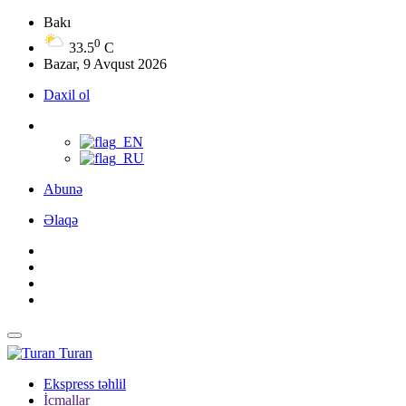
Bakı
0
33.5
C
Bazar, 9 Avqust 2026
Daxil ol
Abunə
Əlaqə
Turan
Ekspress təhlil
İcmallar