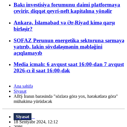
Bakı investisiya forumunu daimi platformaya
çevirir, diqqət qeyri-neft kapitalına yönəlir
Ankara, İslamabad və Ər-Riyad kimə qarşı
birləşir?
SOFAZ Perunun energetika sektoruna sərmayə
yatırıb, lakin sövdələşmənin məbləğini
açıqlamayıb
Media icmalı: 6 avqust saat 16:00-dan 7 avqust
2026-cı il saat 16:00-dək
Ana səhifə
Siyasət
ABŞ İranın barəsində "sözlərə görə yox, hərəkətlərə görə"
mühakimə yürüdəcək
Siyasət
18 Sentyabr 2024, 12:12
2086