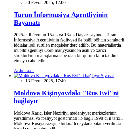
20 Fevral 2025, 12:00
Turan İnformasiya Agentliyinin
Bəyanatı
2025-ci il fevralın 15-də və 18-də Day.az saytında Turan
İnformasiya Agentliyinin fəaliyyəti ilə bağlı böhtan xarakterli
iddialar irəli sürülən məqalələr dərc edilib. Bu materiallarda
müəllif agentliyi Qərb maliyyəsindən asılı və xarici
strukturların maraqlarına tabe olan bir qurum kimi təqdim
etməyə cəhd edir.
Ardını oxu
Siyasət
13 Fevral 2025, 17:40
Moldova Kişinyovdakı "Rus Evi"ni
bağlayır
Moldova Xarici İşlər Nazirliyi mədəniyyət mərkəzlərinin
yaradılması və fəaliyyət göstərməsi ilə bağlı 1998-ci il tarixli
Moldova-Rusiya sazişinə birtərəfli qaydada xitam verilməsi
barədə qərar qəbul edib.