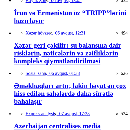
Böyük Şərq,
06 avqust, 13:05
634
İran və Ermənistan öz “TRIPP”lərini
hazırlayır
Xəzər hövzəsi,
06 avqust, 12:31
494
Xəzər geri çəkilir: su balansına dair
risklərin, nəticələrin və zəifliklərin
kompleks qiymətləndirilməsi
Sosial sahə,
06 avqust, 01:38
626
Əməkhaqları artır, lakin həyat ən çox
hiss edilən sahələrdə daha sürətlə
bahalaşır
Express analysis,
07 avqust, 17:28
524
Azerbaijan centralises media