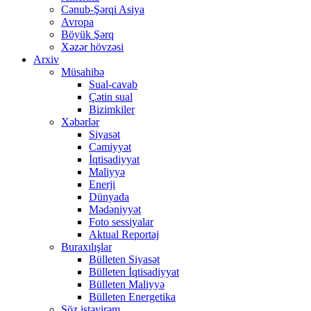
Cənub-Şərqi Asiya
Avropa
Böyük Şərq
Xəzər hövzəsi
Arxiv
Müsahibə
Sual-cavab
Çətin sual
Bizimkiler
Xəbərlər
Siyasət
Cəmiyyət
İqtisadiyyat
Maliyyə
Enerji
Dünyada
Mədəniyyət
Foto sessiyalar
Aktual Reportaj
Buraxılışlar
Bülleten Siyasət
Bülleten İqtisadiyyat
Bülleten Maliyyə
Bülleten Energetika
Söz istəyirəm