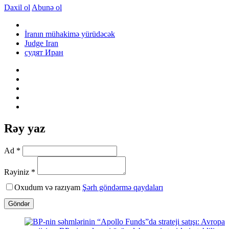
Daxil ol
Abunə ol
İranın mühakimə yürüdəcək
Judge Iran
судят Иран
Rəy yaz
Ad *
Rəyiniz *
Oxudum və razıyam
Şərh göndərmə qaydaları
Göndər