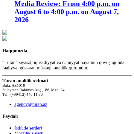
Media Review: From 4:00 p.m. on
August 6 to 4:00 p.m. on August 7,
2026
Haqqımızda
“Turan” siyasət, iqtisadiyyat və cəmiyyət həyatının qovuşuğunda
fəaliyyət göstərən müstəqil analitik qurumdur.
Turan analitik xidməti
Bakı, AZ1010
Süleyman Rəhimov küç.,186, Mən. 24
Tel.: (+99412) 440 11 96
agency@turan.az
Faydalı
İstifadə şərtləri
Məxfilik siyasti