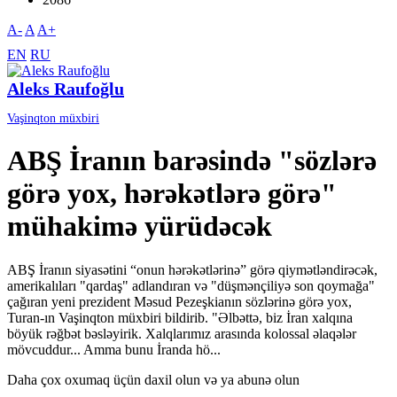
A-
A
A+
EN
RU
Aleks Raufoğlu
Vaşinqton müxbiri
ABŞ İranın barəsində "sözlərə
görə yox, hərəkətlərə görə"
mühakimə yürüdəcək
ABŞ İranın siyasətini “onun hərəkətlərinə” görə qiymətləndirəcək,
amerikalıları "qardaş" adlandıran və "düşmənçiliyə son qoymağa"
çağıran yeni prezident Məsud Pezeşkianın sözlərinə görə yox,
Turan-ın Vaşinqton müxbiri bildirib. "Əlbəttə, biz İran xalqına
böyük rəğbət bəsləyirik. Xalqlarımız arasında kolossal əlaqələr
mövcuddur... Amma bunu İranda hö...
Daha çox oxumaq üçün daxil olun və ya abunə olun