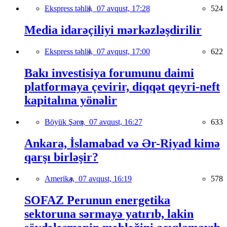
Ekspress təhlil,
07 avqust, 17:28
524
Media idarəçiliyi mərkəzləşdirilir
Ekspress təhlil,
07 avqust, 17:00
622
Bakı investisiya forumunu daimi
platformaya çevirir, diqqət qeyri-neft
kapitalına yönəlir
Böyük Şərq,
07 avqust, 16:27
633
Ankara, İslamabad və Ər-Riyad kimə
qarşı birləşir?
Amerika,
07 avqust, 16:19
578
SOFAZ Perunun energetika
sektoruna sərmayə yatırıb, lakin