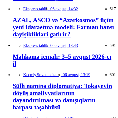
Ekspress təhlil,
06 avqust, 14:32
617
AZAL, ASCO və “Azərkosmos” üçün
yeni idarəetmə modeli: Fərman hansı
dəyişiklikləri gətirir?
Ekspress təhlil,
06 avqust, 13:43
591
Məhkəmə icmalı: 3–5 avqust 2026-cı
il
Keçmiş Sovet məkanı,
06 avqust, 13:19
601
Sülh naminə diplomatiya: Tokayevin
döyüş əməliyyatlarının
dayandırılması və danışıqların
bərpası təşəbbüsü