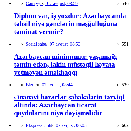
Cəmiyyət,
07 avqust, 08:59
546
Diplom var, iş yoxdur: Azərbaycanda
təhsil niyə gənclərin məşğulluğuna
təminat vermir?
Sosial sahə,
07 avqust, 08:53
551
Azərbaycan minimumu: yaşamağı
təmin edən, lakin müstəqil həyata
yetməyən əməkhaqqı
Biznes,
07 avqust, 08:44
539
Ənənəvi bazarlar şəbəkələrin təzyiqi
altında: Azərbaycan ticarət
qaydalarını niyə dəyişməlidir
Ekspress təhlil,
07 avqust, 00:03
662