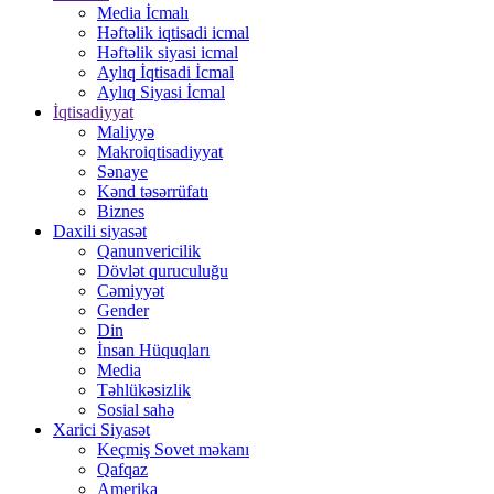
Media İcmalı
Həftəlik iqtisadi icmal
Həftəlik siyasi icmal
Aylıq İqtisadi İcmal
Aylıq Siyasi İcmal
İqtisadiyyat
Maliyyə
Makroiqtisadiyyat
Sənaye
Kənd təsərrüfatı
Biznes
Daxili siyasət
Qanunvericilik
Dövlət quruculuğu
Cəmiyyət
Gender
Din
İnsan Hüquqları
Media
Təhlükəsizlik
Sosial sahə
Xarici Siyasət
Keçmiş Sovet məkanı
Qafqaz
Amerika