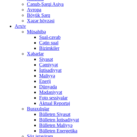
Cənub-Şərqi Asiya
Avropa
Böyük Şərq
Xəzər hövzəsi
Arxiv
Müsahibə
Sual-cavab
Çətin sual
Bizimkiler
Xəbərlər
Siyasət
Cəmiyyət
İqtisadiyyat
Maliyyə
Enerji
Dünyada
Mədəniyyət
Foto sessiyalar
Aktual Reportaj
Buraxılışlar
Bülleten Siyasət
Bülleten İqtisadiyyat
Bülleten Maliyyə
Bülleten Energetika
Söz istəyirəm