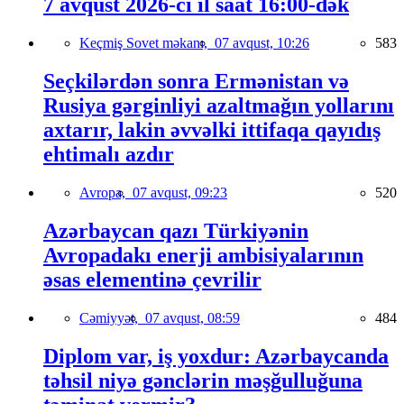
7 avqust 2026-cı il saat 16:00-dək
Keçmiş Sovet məkanı,
07 avqust, 10:26
583
Seçkilərdən sonra Ermənistan və
Rusiya gərginliyi azaltmağın yollarını
axtarır, lakin əvvəlki ittifaqa qayıdış
ehtimalı azdır
Avropa,
07 avqust, 09:23
520
Azərbaycan qazı Türkiyənin
Avropadakı enerji ambisiyalarının
əsas elementinə çevrilir
Cəmiyyət,
07 avqust, 08:59
484
Diplom var, iş yoxdur: Azərbaycanda
təhsil niyə gənclərin məşğulluğuna