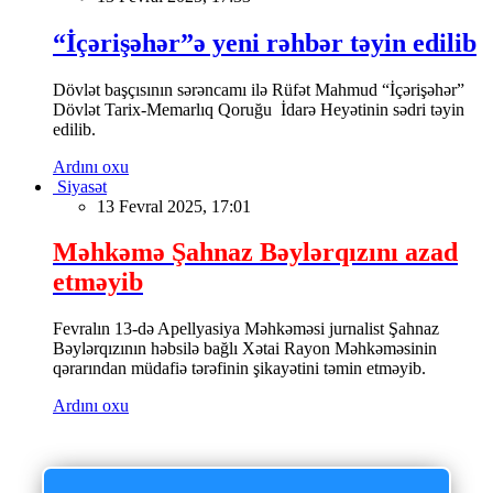
“İçərişəhər”ə yeni rəhbər təyin edilib
Dövlət başçısının sərəncamı ilə Rüfət Mahmud “İçərişəhər”
Dövlət Tarix-Memarlıq Qoruğu İdarə Heyətinin sədri təyin
edilib.
Ardını oxu
Siyasət
13 Fevral 2025, 17:01
Məhkəmə Şahnaz Bəylərqızını azad
etməyib
Fevralın 13-də Apellyasiya Məhkəməsi jurnalist Şahnaz
Bəylərqızının həbsilə bağlı Xətai Rayon Məhkəməsinin
qərarından müdafiə tərəfinin şikayətini təmin etməyib.
Ardını oxu