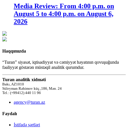
Media Review: From 4:00 p.m. on
August 5 to 4:00 p.m. on August 6,
2026
Haqqımızda
“Turan” siyasət, iqtisadiyyat və cəmiyyət həyatının qovuşuğunda
fəaliyyət göstərən müstəqil analitik qurumdur.
Turan analitik xidməti
Bakı, AZ1010
Süleyman Rəhimov küç.,186, Mən. 24
Tel.: (+99412) 440 11 96
agency@turan.az
Faydalı
İstifadə şərtləri