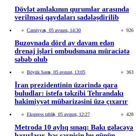
Dövlət əmlakının qurumlar arasında
verilməsi qaydaları sadələşdirilib
Cəmiyyət,
05 avqust, 14:30
926
Buzovnada dörd ay davam edən
drenaj işləri ombudsmana müraciətə
səbəb olub
Böyük Şərq,
05 avqust, 13:05
363
İran prezidentinin üzərində qara
buludlar: istefa təkzibi Tehrandakı
hakimiyyət mübarizəsini üzə çıxarır
Ekspress təhlil,
05 avqust, 12:27
428
Metroda 10 aylıq sınaq: Bakı gələcəyə
hazırlaşır, bəs sərnişin bu günün