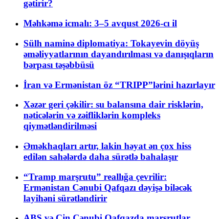
gətirir?
Məhkəmə icmalı: 3–5 avqust 2026-cı il
Sülh naminə diplomatiya: Tokayevin döyüş
əməliyyatlarının dayandırılması və danışıqların
bərpası təşəbbüsü
İran və Ermənistan öz “TRIPP”lərini hazırlayır
Xəzər geri çəkilir: su balansına dair risklərin,
nəticələrin və zəifliklərin kompleks
qiymətləndirilməsi
Əməkhaqları artır, lakin həyat ən çox hiss
edilən sahələrdə daha sürətlə bahalaşır
“Tramp marşrutu” reallığa çevrilir:
Ermənistan Cənubi Qafqazı dəyişə biləcək
layihəni sürətləndirir
ABŞ və Çin Cənubi Qafqazda marşrutlar