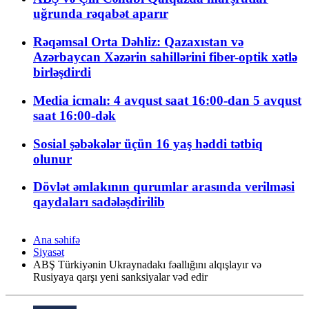
uğrunda rəqabət aparır
Rəqəmsal Orta Dəhliz: Qazaxıstan və
Azərbaycan Xəzərin sahillərini fiber-optik xətlə
birləşdirdi
Media icmalı: 4 avqust saat 16:00-dan 5 avqust
saat 16:00-dək
Sosial şəbəkələr üçün 16 yaş həddi tətbiq
olunur
Dövlət əmlakının qurumlar arasında verilməsi
qaydaları sadələşdirilib
Ana səhifə
Siyasət
ABŞ Türkiyənin Ukraynadakı fəallığını alqışlayır və
Rusiyaya qarşı yeni sanksiyalar vəd edir