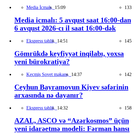
Media İcmalı,
15:09
133
Media icmalı: 5 avqust saat 16:00-dan
6 avqust 2026-cı il saat 16:00-dək
Ekspress təhlil,
14:51
145
Gömrükdə keyfiyyət inqilabı, yoxsa
yeni bürokratiya?
Keçmiş Sovet məkanı,
14:37
142
Ceyhun Bayramovun Kiyev səfərinin
arxasında nə dayanır?
Ekspress təhlil,
14:32
158
AZAL, ASCO və “Azərkosmos” üçün
yeni idarəetmə modeli: Fərman hansı