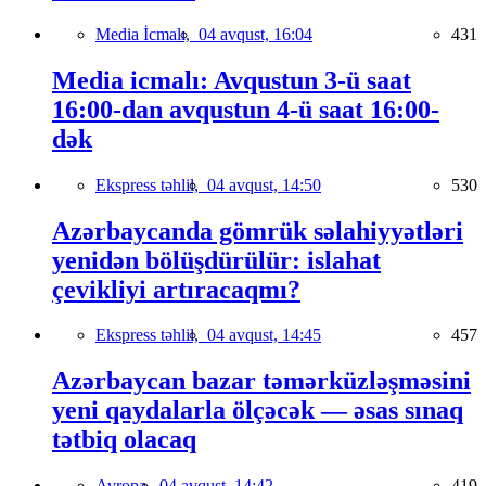
Media İcmalı,
04 avqust, 16:04
431
Media icmalı: Avqustun 3-ü saat
16:00-dan avqustun 4-ü saat 16:00-
dək
Ekspress təhlil,
04 avqust, 14:50
530
Azərbaycanda gömrük səlahiyyətləri
yenidən bölüşdürülür: islahat
çevikliyi artıracaqmı?
Ekspress təhlil,
04 avqust, 14:45
457
Azərbaycan bazar təmərküzləşməsini
yeni qaydalarla ölçəcək — əsas sınaq
tətbiq olacaq
Avropa,
04 avqust, 14:42
419