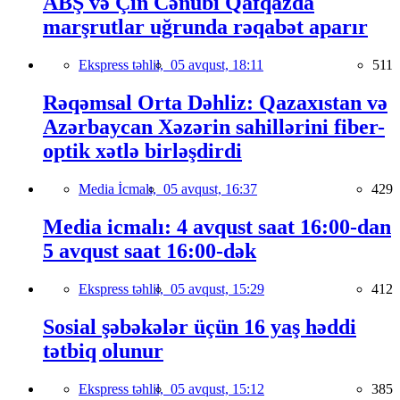
ABŞ və Çin Cənubi Qafqazda
marşrutlar uğrunda rəqabət aparır
Ekspress təhlil,
05 avqust, 18:11
511
Rəqəmsal Orta Dəhliz: Qazaxıstan və
Azərbaycan Xəzərin sahillərini fiber-
optik xətlə birləşdirdi
Media İcmalı,
05 avqust, 16:37
429
Media icmalı: 4 avqust saat 16:00-dan
5 avqust saat 16:00-dək
Ekspress təhlil,
05 avqust, 15:29
412
Sosial şəbəkələr üçün 16 yaş həddi
tətbiq olunur
Ekspress təhlil,
05 avqust, 15:12
385