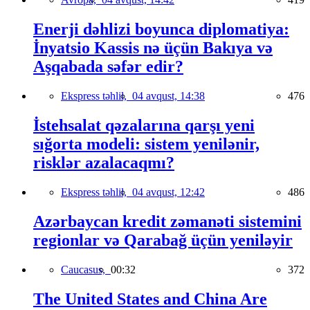
Enerji dəhlizi boyunca diplomatiya:
İnyatsio Kassis nə üçün Bakıya və
Aşqabada səfər edir?
Ekspress təhlil,
04 avqust, 14:38
476
İstehsalat qəzalarına qarşı yeni
sığorta modeli: sistem yenilənir,
risklər azalacaqmı?
Ekspress təhlil,
04 avqust, 12:42
486
Azərbaycan kredit zəmanəti sistemini
regionlar və Qarabağ üçün yeniləyir
Caucasus,
00:32
372
The United States and China Are