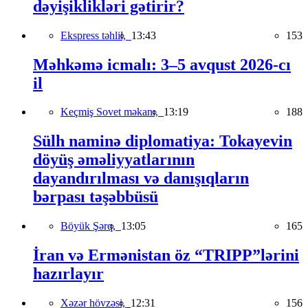
dəyişiklikləri gətirir?
Ekspress təhlil,
13:43
153
Məhkəmə icmalı: 3–5 avqust 2026-cı
il
Keçmiş Sovet məkanı,
13:19
188
Sülh naminə diplomatiya: Tokayevin
döyüş əməliyyatlarının
dayandırılması və danışıqların
bərpası təşəbbüsü
Böyük Şərq,
13:05
165
İran və Ermənistan öz “TRIPP”lərini
hazırlayır
Xəzər hövzəsi,
12:31
156