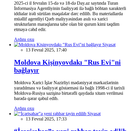
2025-ci il fevralın 15-də və 18-də Day.az saytında Turan
İnformasiya Agentliyinin fəaliyyəti ilə bağlı böhtan xarakterli
iddialar irəli sürülən məqalələr dərc edilib. Bu materiallarda
müəllif agentliyi Qərb maliyyəsindən asılı və xarici
strukturların maraqlarına tabe olan bir qurum kimi təqdim
etməyə cəhd edir.
Ardını oxu
Siyasət
13 Fevral 2025, 17:40
Moldova Kişinyovdakı "Rus Evi"ni
bağlayır
Moldova Xarici İşlər Nazirliyi mədəniyyət mərkəzlərinin
yaradılması və fəaliyyət göstərməsi ilə bağlı 1998-ci il tarixli
Moldova-Rusiya sazişinə birtərəfli qaydada xitam verilməsi
barədə qərar qəbul edib.
Ardını oxu
Siyasət
13 Fevral 2025, 17:33