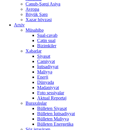
Cənub-Şərqi Asiya
Avropa
Böyük Şərq
Xəzər hövzəsi
Arxiv
Müsahibə
Sual-cavab
Çətin sual
Bizimkiler
Xəbərlər
Siyasət
Cəmiyyət
İqtisadiyyat
Maliyyə
Enerji
Dünyada
Mədəniyyət
Foto sessiyalar
Aktual Reportaj
Buraxılışlar
Bülleten Siyasət
Bülleten İqtisadiyyat
Bülleten Maliyyə
Bülleten Energetika
Söz istəyirəm