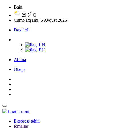
Bakı
0
29.5
C
Cümə axşamı, 6 Avqust 2026
Daxil ol
Abunə
Əlaqə
Turan
Ekspress təhlil
İcmallar