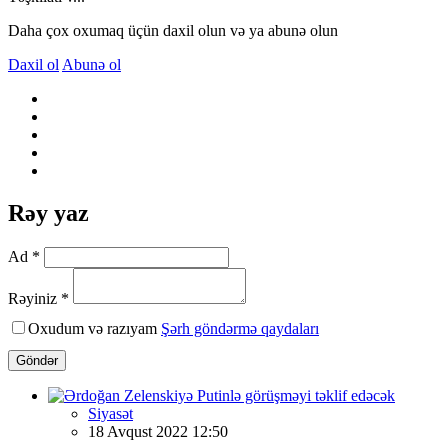
Daha çox oxumaq üçün daxil olun və ya abunə olun
Daxil ol
Abunə ol
Rəy yaz
Ad *
Rəyiniz *
Oxudum və razıyam
Şərh göndərmə qaydaları
Göndər
Siyasət
18 Avqust 2022 12:50