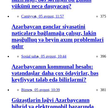
yükünü necə daşıyacaq?
Cəmiyyət,
05 avqust, 11:57
375
Azərbaycan gənclər siyasətini
nəticələrə bağlamağa çalışır, lakin
məşğulluq və beyin axını problemləri
qalır
Sosial sahə,
05 avqust, 10:44
396
Azərbaycanın kommunal hesabı:
vətəndaşlar daha çox ödəyirlər, bəs
keyfiyyət tələb edə bilirlərmi?
Biznes,
05 avqust, 10:39
381
Güzəştlərin ləğvi Azərbaycanın
hibrid və elektromobil bazarında