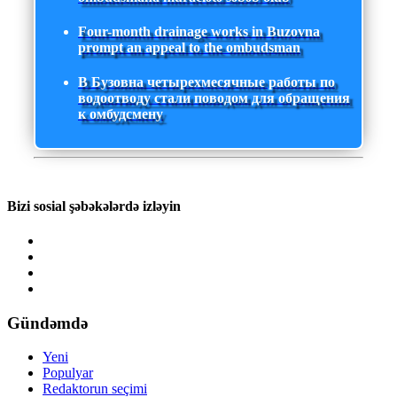
Four-month drainage works in Buzovna
prompt an appeal to the ombudsman
В Бузовна четырехмесячные работы по
водоотводу стали поводом для обращения
к омбудсмену
Bizi sosial şəbəkələrdə izləyin
Gündəmdə
Yeni
Populyar
Redaktorun seçimi