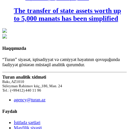
The transfer of state assets worth up
to 5,000 manats has been simplified
Haqqımızda
“Turan” siyasət, iqtisadiyyat və cəmiyyət həyatının qovuşuğunda
fəaliyyət göstərən müstəqil analitik qurumdur.
Turan analitik xidməti
Bakı, AZ1010
Süleyman Rəhimov küç.,186, Mən. 24
Tel.: (+99412) 440 11 96
agency@turan.az
Faydalı
İstifadə şərtləri
Məxfilik siyasti