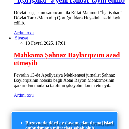
“İçərişəhər”ə yeni rəhbər təyin edilib
Dövlət başçısının sərəncamı ilə Rüfət Mahmud “İçərişəhər”
Dövlət Tarix-Memarlıq Qoruğu İdarə Heyətinin sədri təyin
edilib.
Ardını oxu
Siyasət
13 Fevral 2025, 17:01
Məhkəmə Şahnaz Bəylərqızını azad
etməyib
Fevralın 13-də Apellyasiya Məhkəməsi jurnalist Şahnaz
Bəylərqızının həbsilə bağlı Xətai Rayon Məhkəməsinin
qərarından müdafiə tərəfinin şikayətini təmin etməyib.
Ardını oxu
Buzovnada dörd ay davam edən drenaj işləri
ombudsmana müraciətə səbəb olub