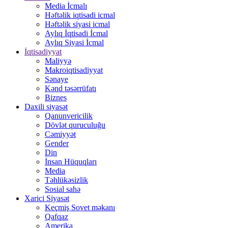
Media İcmalı
Həftəlik iqtisadi icmal
Həftəlik siyasi icmal
Aylıq İqtisadi İcmal
Aylıq Siyasi İcmal
İqtisadiyyat
Maliyyə
Makroiqtisadiyyat
Sənaye
Kənd təsərrüfatı
Biznes
Daxili siyasət
Qanunvericilik
Dövlət quruculuğu
Cəmiyyət
Gender
Din
İnsan Hüquqları
Media
Təhlükəsizlik
Sosial sahə
Xarici Siyasət
Keçmiş Sovet məkanı
Qafqaz
Amerika