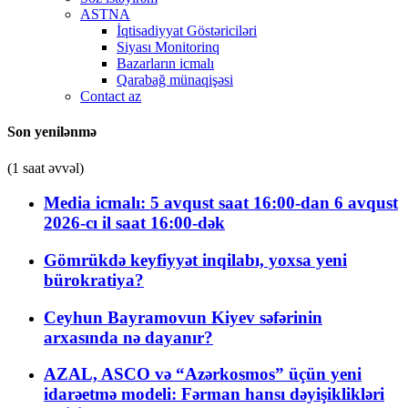
ASTNA
İqtisadiyyat Göstəriciləri
Siyası Monitorinq
Bazarların icmalı
Qarabağ münaqişəsi
Contact az
Son yenilənmə
(1 saat əvvəl)
Media icmalı: 5 avqust saat 16:00-dan 6 avqust
2026-cı il saat 16:00-dək
Gömrükdə keyfiyyət inqilabı, yoxsa yeni
bürokratiya?
Ceyhun Bayramovun Kiyev səfərinin
arxasında nə dayanır?
AZAL, ASCO və “Azərkosmos” üçün yeni
idarəetmə modeli: Fərman hansı dəyişiklikləri