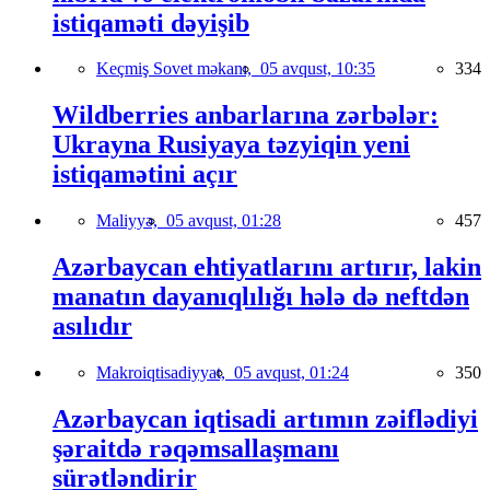
istiqaməti dəyişib
Keçmiş Sovet məkanı,
05 avqust, 10:35
334
Wildberries anbarlarına zərbələr:
Ukrayna Rusiyaya təzyiqin yeni
istiqamətini açır
Maliyyə,
05 avqust, 01:28
457
Azərbaycan ehtiyatlarını artırır, lakin
manatın dayanıqlılığı hələ də neftdən
asılıdır
Makroiqtisadiyyat,
05 avqust, 01:24
350
Azərbaycan iqtisadi artımın zəiflədiyi
şəraitdə rəqəmsallaşmanı
sürətləndirir