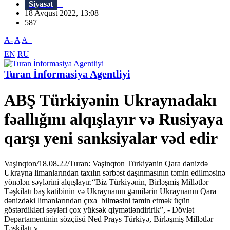
Siyasət
18 Avqust 2022, 13:08
587
A-
A
A+
EN
RU
Turan İnformasiya Agentliyi
ABŞ Türkiyənin Ukraynadakı
fəallığını alqışlayır və Rusiyaya
qarşı yeni sanksiyalar vəd edir
Vaşinqton/18.08.22/Turan: Vaşinqton Türkiyənin Qara dənizdə
Ukrayna limanlarından taxılın sərbəst daşınmasının təmin edilməsinə
yönələn səylərini alqışlayır.“Biz Türkiyənin, Birləşmiş Millətlər
Təşkilatı baş katibinin və Ukraynanın gəmilərin Ukraynanın Qara
dənizdəki limanlarından çıxa bilməsini təmin etmək üçün
göstərdikləri səyləri çox yüksək qiymətləndiririk”, - Dövlət
Departamentinin sözçüsü Ned Prays Türkiyə, Birləşmiş Millətlər
Təşkilatı v...