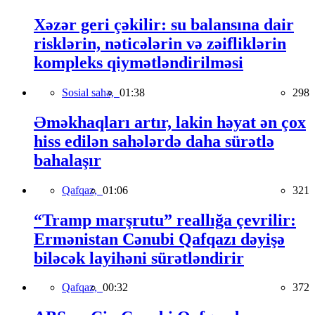
Xəzər geri çəkilir: su balansına dair
risklərin, nəticələrin və zəifliklərin
kompleks qiymətləndirilməsi
Sosial sahə,
01:38
298
Əməkhaqları artır, lakin həyat ən çox
hiss edilən sahələrdə daha sürətlə
bahalaşır
Qafqaz,
01:06
321
“Tramp marşrutu” reallığa çevrilir:
Ermənistan Cənubi Qafqazı dəyişə
biləcək layihəni sürətləndirir
Qafqaz,
00:32
372