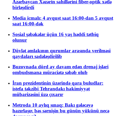
Azərbaycan Xəzərin sahillərini fiber-optik xətlə
birləşdirdi
Media icmalı: 4 avqust saat 16:00-dan 5 avqust
saat 16:00-dək
Sosial şəbəkələr üçün 16 yaş həddi tətbiq
olunur
Dövlət əmlakının qurumlar arasında verilməsi
qaydaları sadələşdirilib
Buzovnada dörd ay davam edən drenaj işləri
ombudsmana müraciətə səbəb olub
İran prezidentinin üzərində qara buludlar:
istefa təkzibi Tehrandakı hakimiyyət
mübarizəsini üzə çıxarır
Metroda 10 aylıq sınaq: Bakı gələcəyə
hazırlaşır, bəs sərnişin bu günün yükünü necə