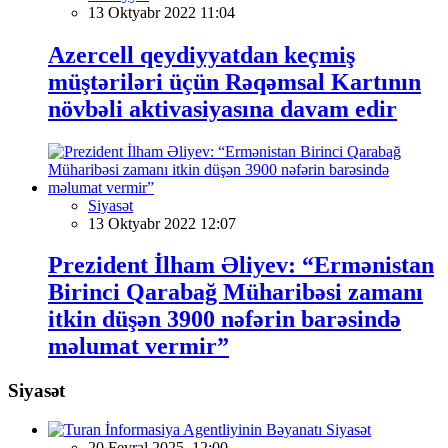
13 Oktyabr 2022 11:04
Azercell qeydiyyatdan keçmiş
müştəriləri üçün Rəqəmsal Kartının
növbəli aktivasiyasına davam edir
Siyasət
13 Oktyabr 2022 12:07
Prezident İlham Əliyev: “Ermənistan
Birinci Qarabağ Müharibəsi zamanı
itkin düşən 3900 nəfərin barəsində
məlumat vermir”
Siyasət
Siyasət
20 Fevral 2025, 12:00