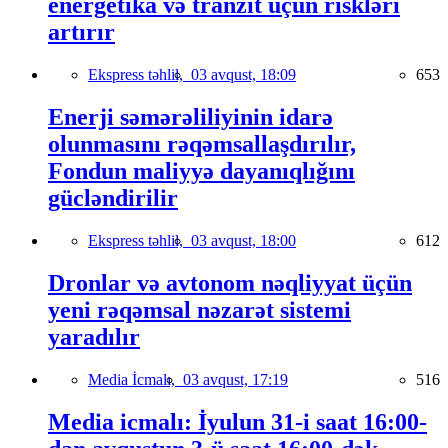
energetika və tranzit üçün riskləri
artırır
Ekspress təhlil,
03 avqust, 18:09
653
Enerji səmərəliliyinin idarə
olunmasını rəqəmsallaşdırılır,
Fondun maliyyə dayanıqlığını
gücləndirilir
Ekspress təhlil,
03 avqust, 18:00
612
Dronlar və avtonom nəqliyyat üçün
yeni rəqəmsal nəzarət sistemi
yaradılır
Media İcmalı,
03 avqust, 17:19
516
Media icmalı: İyulun 31-i saat 16:00-