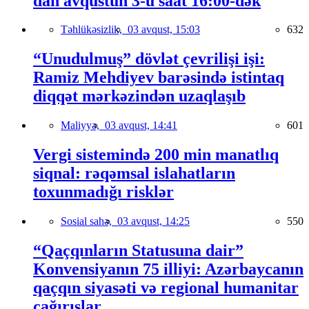
dan avqustun 3-ü saat 16:00-dək
Təhlükəsizlik,
03 avqust, 15:03
632
“Unudulmuş” dövlət çevrilişi işi:
Ramiz Mehdiyev barəsində istintaq
diqqət mərkəzindən uzaqlaşıb
Maliyyə,
03 avqust, 14:41
601
Vergi sistemində 200 min manatlıq
siqnal: rəqəmsal islahatların
toxunmadığı risklər
Sosial sahə,
03 avqust, 14:25
550
“Qaçqınların Statusuna dair”
Konvensiyanın 75 illiyi: Azərbaycanın
qaçqın siyasəti və regional humanitar
çağırışlar