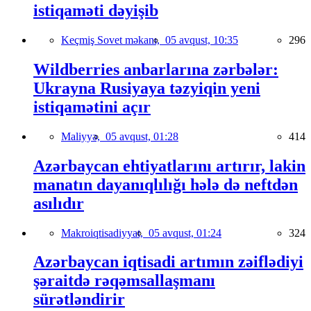
istiqaməti dəyişib
Keçmiş Sovet məkanı,
05 avqust, 10:35
296
Wildberries anbarlarına zərbələr:
Ukrayna Rusiyaya təzyiqin yeni
istiqamətini açır
Maliyyə,
05 avqust, 01:28
414
Azərbaycan ehtiyatlarını artırır, lakin
manatın dayanıqlılığı hələ də neftdən
asılıdır
Makroiqtisadiyyat,
05 avqust, 01:24
324
Azərbaycan iqtisadi artımın zəiflədiyi
şəraitdə rəqəmsallaşmanı
sürətləndirir