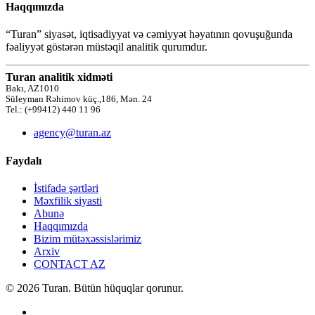
Haqqımızda
“Turan” siyasət, iqtisadiyyat və cəmiyyət həyatının qovuşuğunda
fəaliyyət göstərən müstəqil analitik qurumdur.
Turan analitik xidməti
Bakı, AZ1010
Süleyman Rəhimov küç.,186, Mən. 24
Tel.: (+99412) 440 11 96
agency@turan.az
Faydalı
İstifadə şərtləri
Məxfilik siyasti
Abunə
Haqqımızda
Bizim mütəxəssislərimiz
Arxiv
CONTACT AZ
© 2026 Turan. Bütün hüquqlar qorunur.