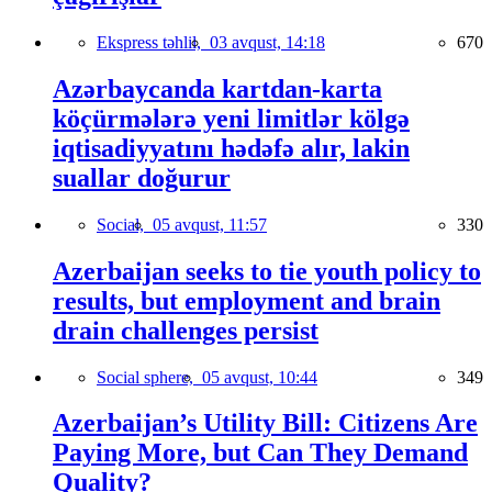
Ekspress təhlil,
03 avqust, 14:18
670
Azərbaycanda kartdan-karta
köçürmələrə yeni limitlər kölgə
iqtisadiyyatını hədəfə alır, lakin
suallar doğurur
Social,
05 avqust, 11:57
330
Azerbaijan seeks to tie youth policy to
results, but employment and brain
drain challenges persist
Social sphere,
05 avqust, 10:44
349
Azerbaijan’s Utility Bill: Citizens Are
Paying More, but Can They Demand
Quality?