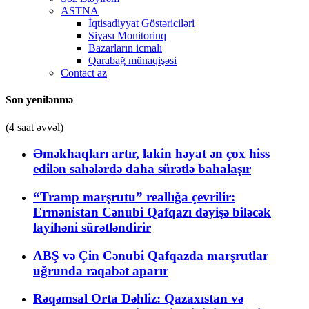
ASTNA
İqtisadiyyat Göstəriciləri
Siyası Monitorinq
Bazarların icmalı
Qarabağ münaqişəsi
Contact az
Son yenilənmə
(4 saat əvvəl)
Əməkhaqları artır, lakin həyat ən çox hiss
edilən sahələrdə daha sürətlə bahalaşır
“Tramp marşrutu” reallığa çevrilir:
Ermənistan Cənubi Qafqazı dəyişə biləcək
layihəni sürətləndirir
ABŞ və Çin Cənubi Qafqazda marşrutlar
uğrunda rəqabət aparır
Rəqəmsal Orta Dəhliz: Qazaxıstan və