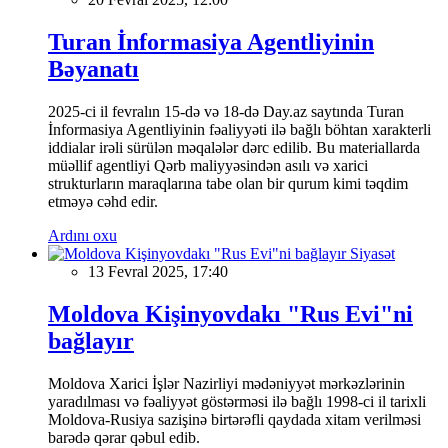
Turan İnformasiya Agentliyinin
Bəyanatı
2025-ci il fevralın 15-də və 18-də Day.az saytında Turan
İnformasiya Agentliyinin fəaliyyəti ilə bağlı böhtan xarakterli
iddialar irəli sürülən məqalələr dərc edilib. Bu materiallarda
müəllif agentliyi Qərb maliyyəsindən asılı və xarici
strukturların maraqlarına tabe olan bir qurum kimi təqdim
etməyə cəhd edir.
Ardını oxu
Siyasət
13 Fevral 2025, 17:40
Moldova Kişinyovdakı "Rus Evi"ni
bağlayır
Moldova Xarici İşlər Nazirliyi mədəniyyət mərkəzlərinin
yaradılması və fəaliyyət göstərməsi ilə bağlı 1998-ci il tarixli
Moldova-Rusiya sazişinə birtərəfli qaydada xitam verilməsi
barədə qərar qəbul edib.