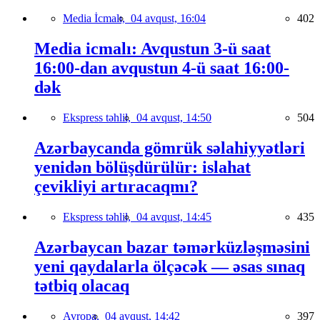
Media İcmalı,
04 avqust, 16:04
402
Media icmalı: Avqustun 3-ü saat
16:00-dan avqustun 4-ü saat 16:00-
dək
Ekspress təhlil,
04 avqust, 14:50
504
Azərbaycanda gömrük səlahiyyətləri
yenidən bölüşdürülür: islahat
çevikliyi artıracaqmı?
Ekspress təhlil,
04 avqust, 14:45
435
Azərbaycan bazar təmərküzləşməsini
yeni qaydalarla ölçəcək — əsas sınaq
tətbiq olacaq
Avropa,
04 avqust, 14:42
397