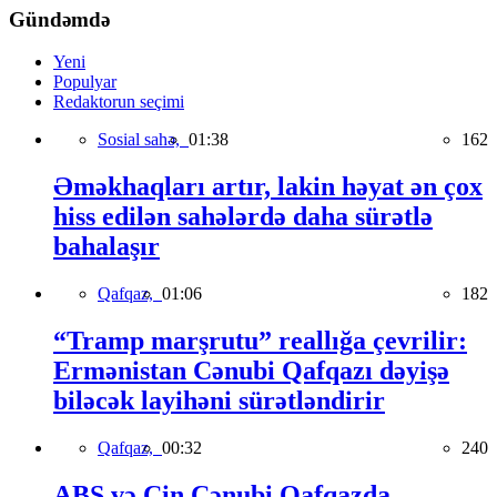
Gündəmdə
Yeni
Populyar
Redaktorun seçimi
Sosial sahə,
01:38
162
Əməkhaqları artır, lakin həyat ən çox
hiss edilən sahələrdə daha sürətlə
bahalaşır
Qafqaz,
01:06
182
“Tramp marşrutu” reallığa çevrilir:
Ermənistan Cənubi Qafqazı dəyişə
biləcək layihəni sürətləndirir
Qafqaz,
00:32
240
ABŞ və Çin Cənubi Qafqazda