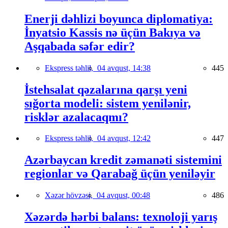
Enerji dəhlizi boyunca diplomatiya:
İnyatsio Kassis nə üçün Bakıya və
Aşqabada səfər edir?
Ekspress təhlil,
04 avqust, 14:38
445
İstehsalat qəzalarına qarşı yeni
sığorta modeli: sistem yenilənir,
risklər azalacaqmı?
Ekspress təhlil,
04 avqust, 12:42
447
Azərbaycan kredit zəmanəti sistemini
regionlar və Qarabağ üçün yeniləyir
Xəzər hövzəsi,
04 avqust, 00:48
486
Xəzərdə hərbi balans: texnoloji yarış