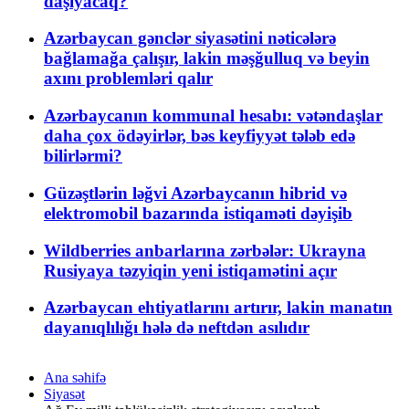
daşıyacaq?
Azərbaycan gənclər siyasətini nəticələrə
bağlamağa çalışır, lakin məşğulluq və beyin
axını problemləri qalır
Azərbaycanın kommunal hesabı: vətəndaşlar
daha çox ödəyirlər, bəs keyfiyyət tələb edə
bilirlərmi?
Güzəştlərin ləğvi Azərbaycanın hibrid və
elektromobil bazarında istiqaməti dəyişib
Wildberries anbarlarına zərbələr: Ukrayna
Rusiyaya təzyiqin yeni istiqamətini açır
Azərbaycan ehtiyatlarını artırır, lakin manatın
dayanıqlılığı hələ də neftdən asılıdır
Ana səhifə
Siyasət