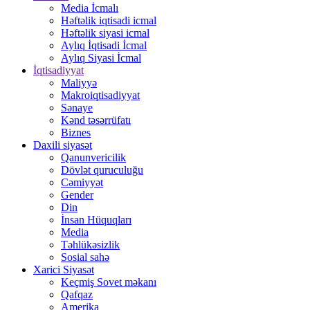
Media İcmalı
Həftəlik iqtisadi icmal
Həftəlik siyasi icmal
Aylıq İqtisadi İcmal
Aylıq Siyasi İcmal
İqtisadiyyat
Maliyyə
Makroiqtisadiyyat
Sənaye
Kənd təsərrüfatı
Biznes
Daxili siyasət
Qanunvericilik
Dövlət quruculuğu
Cəmiyyət
Gender
Din
İnsan Hüquqları
Media
Təhlükəsizlik
Sosial sahə
Xarici Siyasət
Keçmiş Sovet məkanı
Qafqaz
Amerika