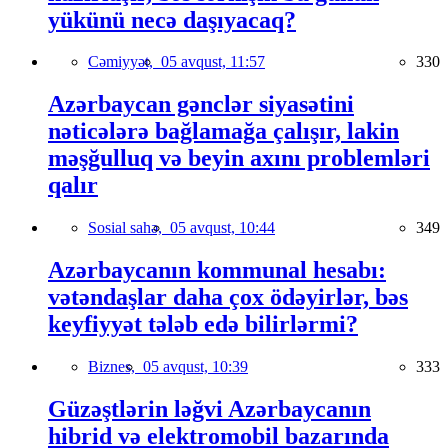
yükünü necə daşıyacaq?
Cəmiyyət,
05 avqust, 11:57
330
Azərbaycan gənclər siyasətini
nəticələrə bağlamağa çalışır, lakin
məşğulluq və beyin axını problemləri
qalır
Sosial sahə,
05 avqust, 10:44
349
Azərbaycanın kommunal hesabı:
vətəndaşlar daha çox ödəyirlər, bəs
keyfiyyət tələb edə bilirlərmi?
Biznes,
05 avqust, 10:39
333
Güzəştlərin ləğvi Azərbaycanın
hibrid və elektromobil bazarında