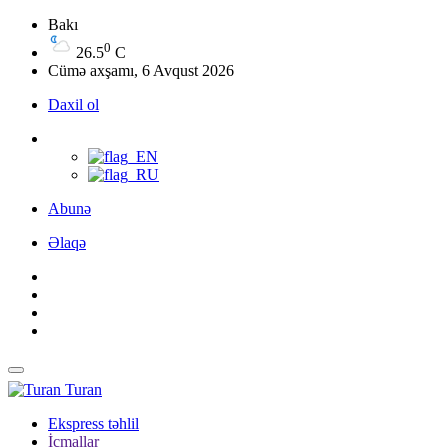
Bakı
0
26.5
C
Cümə axşamı, 6 Avqust 2026
Daxil ol
Abunə
Əlaqə
Turan
Ekspress təhlil
İcmallar