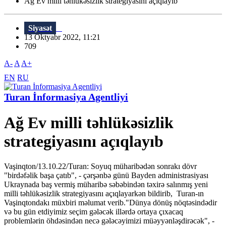
Ağ Ev milli təhlükəsizlik strategiyasını açıqlayıb
Siyasət
13 Oktyabr 2022, 11:21
709
A-
A
A+
EN
RU
Turan İnformasiya Agentliyi
Ağ Ev milli təhlükəsizlik
strategiyasını açıqlayıb
Vaşinqton/13.10.22/Turan: Soyuq müharibədən sonrakı dövr
"birdəfəlik başa çatıb", - çərşənbə günü Bayden administrasiyası
Ukraynada baş vermiş müharibə səbəbindən təxirə salınmış yeni
milli təhlükəsizlik strategiyasını açıqlayarkən bildirib, Turan-ın
Vaşinqtondakı müxbiri məlumat verib."Dünya dönüş nöqtəsindədir
və bu gün etdiyimiz seçim gələcək illərdə ortaya çıxacaq
problemlərin öhdəsindən necə gələcəyimizi müəyyənləşdirəcək", -