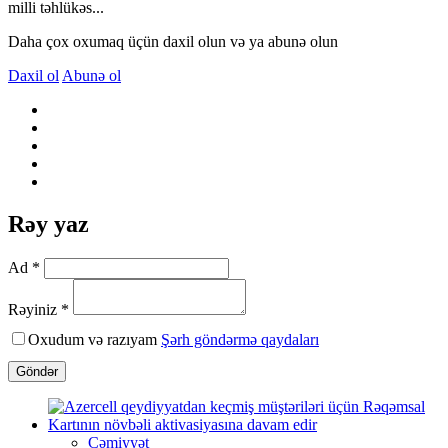
milli təhlükəs...
Daha çox oxumaq üçün daxil olun və ya abunə olun
Daxil ol
Abunə ol
Rəy yaz
Ad *
Rəyiniz *
Oxudum və razıyam
Şərh göndərmə qaydaları
Göndər
Cəmiyyət