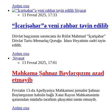
Ardını oxu
Siyasət
13 Fevral 2025, 17:33
“İçərişəhər”ə yeni rəhbər təyin edilib
Dövlət başçısının sərəncamı ilə Rüfət Mahmud “İçərişəhər”
Dövlət Tarix-Memarlıq Qoruğu İdarə Heyətinin sədri təyin
edilib.
Ardını oxu
Siyasət
13 Fevral 2025, 17:01
Məhkəmə Şahnaz Bəylərqızını azad
etməyib
Fevralın 13-də Apellyasiya Məhkəməsi jurnalist Şahnaz
Bəylərqızının həbsilə bağlı Xətai Rayon Məhkəməsinin
qərarından müdafiə tərəfinin şikayətini təmin etməyib.
Ardını oxu