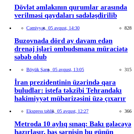
Dövlət əmlakının qurumlar arasında
verilməsi qaydaları sadələşdirilib
Cəmiyyət,
05 avqust, 14:30
828
Buzovnada dörd ay davam edən
drenaj işləri ombudsmana müraciətə
səbəb olub
Böyük Şərq,
05 avqust, 13:05
315
İran prezidentinin üzərində qara
buludlar: istefa təkzibi Tehrandakı
hakimiyyət mübarizəsini üzə çıxarır
Ekspress təhlil,
05 avqust, 12:27
366
Metroda 10 aylıq sınaq: Bakı gələcəyə
hazırlaşır, bəs sərnişin bu günün