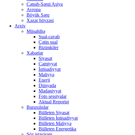
Cənub-Şərqi Asiya
Avropa
Böyük Şərq
Xəzər hövzəsi
Arxiv
Müsahibə
Sual-cavab
Çətin sual
Bizimkiler
Xəbərlər
Siyasət
Cəmiyyət
İqtisadiyyat
Maliyyə
Enerji
Dünyada
Mədəniyyət
Foto sessiyalar
Aktual Reportaj
Buraxılışlar
Bülleten Siyasət
Bülleten İqtisadiyyat
Bülleten Maliyyə
Bülleten Energetika
Söz istəyirəm