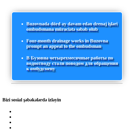
Buzovnada dörd ay davam edən drenaj işləri
ombudsmana müraciətə səbəb olub
Four-month drainage works in Buzovna
prompt an appeal to the ombudsman
В Бузовна четырехмесячные работы по
водоотводу стали поводом для обращения
к омбудсмену
Bizi sosial şəbəkələrdə izləyin