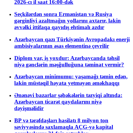
2026-cı il saat 16:00-dək
Seçkilərdən sonra Ermənistan və Rusiya
gərginliyi azaltmağın yollarını axtarır, lakin
əvvəlki ittifaqa qayıdış ehtimalı azdır
Azərbaycan qazı Türkiyənin Avropadakı enerji
ambisiyalarının əsas elementinə çevrilir
Diplom var, iş yoxdur: Azərbaycanda təhsil
niyə gənclərin məşğulluğuna təminat vermir?
Azərbaycan minimumu: yaşamağı təmin edən,
lakin müstəqil həyata yetməyən əməkhaqqı
Ənənəvi bazarlar şəbəkələrin təzyiqi altında:
Azərbaycan ticarət qaydalarını niyə
dəyişməlidir
BP və tərəfdaşları hasilatı 8 milyon ton
səviyyəsində saxlamaqla AÇG-yə kapital