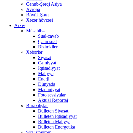
Cənub-Şərqi Asiya
Avropa
Böyük Şərq
Xəzər hövzəsi
Arxiv
Müsahibə
Sual-cavab
Çətin sual
Bizimkiler
Xəbərlər
Siyasət
Cəmiyyət
İqtisadiyyat
Maliyyə
Enerji
Dünyada
Mədəniyyət
Foto sessiyalar
Aktual Reportaj
Buraxılışlar
Bülleten Siyasət
Bülleten İqtisadiyyat
Bülleten Maliyyə
Bülleten Energetika
Söz istəyirəm