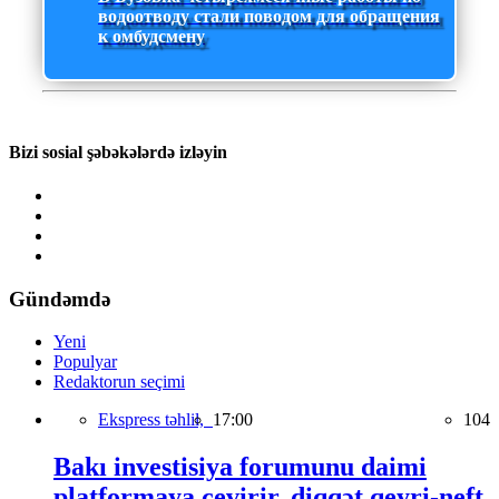
водоотводу стали поводом для обращения
к омбудсмену
Bizi sosial şəbəkələrdə izləyin
Gündəmdə
Yeni
Populyar
Redaktorun seçimi
Ekspress təhlil,
17:00
104
Bakı investisiya forumunu daimi
platformaya çevirir, diqqət qeyri-neft