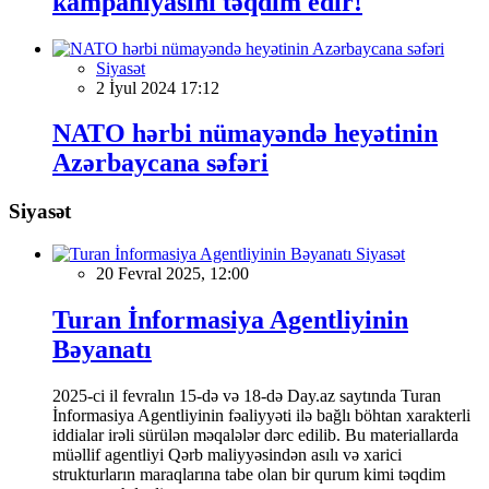
kampaniyasını təqdim edir!
Siyasət
2 İyul 2024 17:12
NATO hərbi nümayəndə heyətinin
Azərbaycana səfəri
Siyasət
Siyasət
20 Fevral 2025, 12:00
Turan İnformasiya Agentliyinin
Bəyanatı
2025-ci il fevralın 15-də və 18-də Day.az saytında Turan
İnformasiya Agentliyinin fəaliyyəti ilə bağlı böhtan xarakterli
iddialar irəli sürülən məqalələr dərc edilib. Bu materiallarda
müəllif agentliyi Qərb maliyyəsindən asılı və xarici
strukturların maraqlarına tabe olan bir qurum kimi təqdim