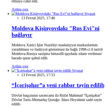
etməyə cəhd edir.
Ardını oxu
Siyasət
13 Fevral 2025, 17:40
Moldova Kişinyovdakı "Rus Evi"ni
bağlayır
Moldova Xarici İşlər Nazirliyi mədəniyyət mərkəzlərinin
yaradılması və fəaliyyət göstərməsi ilə bağlı 1998-ci il tarixli
Moldova-Rusiya sazişinə birtərəfli qaydada xitam verilməsi
barədə qərar qəbul edib.
Ardını oxu
Siyasət
13 Fevral 2025, 17:33
“İçərişəhər”ə yeni rəhbər təyin edilib
Dövlət başçısının sərəncamı ilə Rüfət Mahmud “İçərişəhər”
Dövlət Tarix-Memarlıq Qoruğu İdarə Heyətinin sədri təyin
edilib.