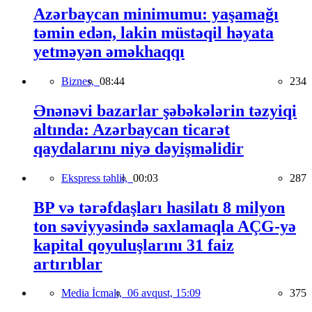
Azərbaycan minimumu: yaşamağı
təmin edən, lakin müstəqil həyata
yetməyən əməkhaqqı
Biznes,
08:44
234
Ənənəvi bazarlar şəbəkələrin təzyiqi
altında: Azərbaycan ticarət
qaydalarını niyə dəyişməlidir
Ekspress təhlil,
00:03
287
BP və tərəfdaşları hasilatı 8 milyon
ton səviyyəsində saxlamaqla AÇG-yə
kapital qoyuluşlarını 31 faiz
artırıblar
Media İcmalı,
06 avqust, 15:09
375