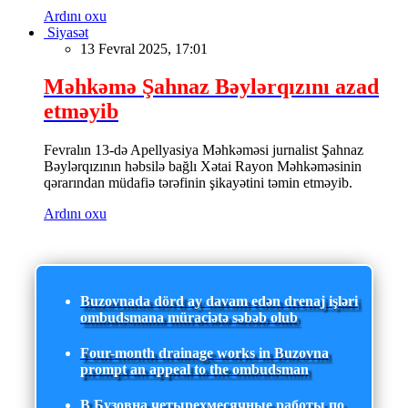
Ardını oxu
Siyasət
13 Fevral 2025, 17:01
Məhkəmə Şahnaz Bəylərqızını azad
etməyib
Fevralın 13-də Apellyasiya Məhkəməsi jurnalist Şahnaz
Bəylərqızının həbsilə bağlı Xətai Rayon Məhkəməsinin
qərarından müdafiə tərəfinin şikayətini təmin etməyib.
Ardını oxu
Buzovnada dörd ay davam edən drenaj işləri
ombudsmana müraciətə səbəb olub
Four-month drainage works in Buzovna
prompt an appeal to the ombudsman
В Бузовна четырехмесячные работы по