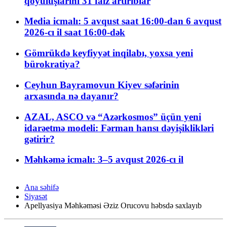
qoyuluşlarını 31 faiz artırıblar
Media icmalı: 5 avqust saat 16:00-dan 6 avqust
2026-cı il saat 16:00-dək
Gömrükdə keyfiyyət inqilabı, yoxsa yeni
bürokratiya?
Ceyhun Bayramovun Kiyev səfərinin
arxasında nə dayanır?
AZAL, ASCO və “Azərkosmos” üçün yeni
idarəetmə modeli: Fərman hansı dəyişiklikləri
gətirir?
Məhkəmə icmalı: 3–5 avqust 2026-cı il
Ana səhifə
Siyasət
Apellyasiya Məhkəməsi Əziz Orucovu həbsdə saxlayıb