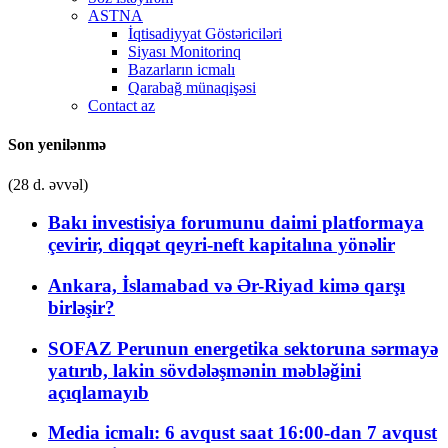
ASTNA
İqtisadiyyat Göstəriciləri
Siyası Monitorinq
Bazarların icmalı
Qarabağ münaqişəsi
Contact az
Son yenilənmə
(28 d. əvvəl)
Bakı investisiya forumunu daimi platformaya
çevirir, diqqət qeyri-neft kapitalına yönəlir
Ankara, İslamabad və Ər-Riyad kimə qarşı
birləşir?
SOFAZ Perunun energetika sektoruna sərmayə
yatırıb, lakin sövdələşmənin məbləğini
açıqlamayıb
Media icmalı: 6 avqust saat 16:00-dan 7 avqust