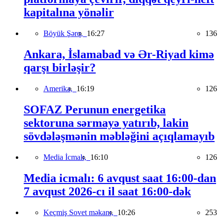
kapitalına yönəlir
Böyük Şərq,
16:27
136
Ankara, İslamabad və Ər-Riyad kimə
qarşı birləşir?
Amerika,
16:19
126
SOFAZ Perunun energetika
sektoruna sərmayə yatırıb, lakin
sövdələşmənin məbləğini açıqlamayıb
Media İcmalı,
16:10
126
Media icmalı: 6 avqust saat 16:00-dan
7 avqust 2026-cı il saat 16:00-dək
Keçmiş Sovet məkanı,
10:26
253