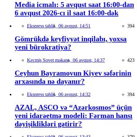
Media icmalı: 5 avqust saat 16:00-dan
6 avqust 2026-cı il saat 16:00-dək
Ekspress təhlil,
06 avqust, 14:51
394
Gömrükdə keyfiyyət inqilabı, yoxsa
yeni bürokratiya?
Keçmiş Sovet məkanı,
06 avqust, 14:37
423
Ceyhun Bayramovun Kiyev səfərinin
arxasında nə dayanır?
Ekspress təhlil,
06 avqust, 14:32
394
AZAL, ASCO və “Azərkosmos” üçün
yeni idarəetmə modeli: Fərman hansı
dəyişiklikləri gətirir?
Ekspress təhlil,
06 avqust, 13:43
370