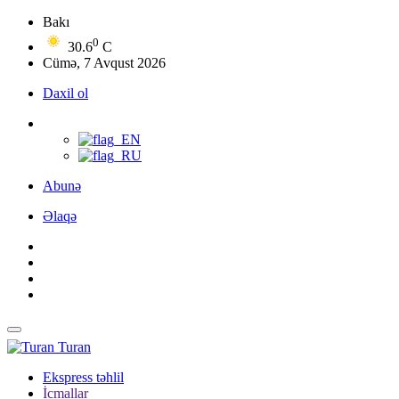
Bakı
0
30.6
C
Cümə, 7 Avqust 2026
Daxil ol
Abunə
Əlaqə
Turan
Ekspress təhlil
İcmallar