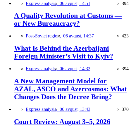
Express analysis,
06 avqust, 14:51
394
A Quality Revolution at Customs —
or New Bureaucracy?
Post-Soviet region,
06 avqust, 14:37
423
What Is Behind the Azerbaijani
Foreign Minister’s Visit to Kyiv?
Express analysis,
06 avqust, 14:32
394
A New Management Model for
AZAL, ASCO and Azercosmos: What
Changes Does the Decree Bring?
Express analysis,
06 avqust, 13:43
370
Court Review: August 3–5, 2026