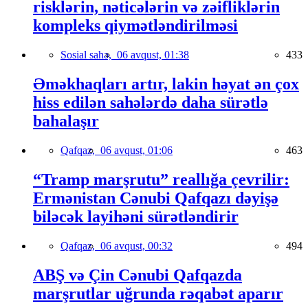
risklərin, nəticələrin və zəifliklərin
kompleks qiymətləndirilməsi
Sosial sahə,
06 avqust, 01:38
433
Əməkhaqları artır, lakin həyat ən çox
hiss edilən sahələrdə daha sürətlə
bahalaşır
Qafqaz,
06 avqust, 01:06
463
“Tramp marşrutu” reallığa çevrilir:
Ermənistan Cənubi Qafqazı dəyişə
biləcək layihəni sürətləndirir
Qafqaz,
06 avqust, 00:32
494
ABŞ və Çin Cənubi Qafqazda
marşrutlar uğrunda rəqabət aparır