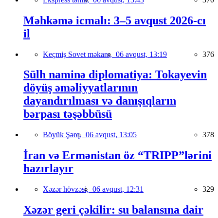
Məhkəmə icmalı: 3–5 avqust 2026-cı
il
Keçmiş Sovet məkanı,
06 avqust, 13:19
376
Sülh naminə diplomatiya: Tokayevin
döyüş əməliyyatlarının
dayandırılması və danışıqların
bərpası təşəbbüsü
Böyük Şərq,
06 avqust, 13:05
378
İran və Ermənistan öz “TRIPP”lərini
hazırlayır
Xəzər hövzəsi,
06 avqust, 12:31
329
Xəzər geri çəkilir: su balansına dair