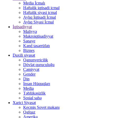
Media İcmalı
Həftəlik iqtisadi icmal
Həftəlik siyasi icmal
Aylıq İqtisadi İcmal
Aylıq Siyasi İcmal
İqtisadiyyat
Maliyyə
Makroiqtisadiyyat
Sənaye
Kənd təsərrüfatı
Biznes
Daxili siyasət
Qanunvericilik
Dövlət quruculuğu
Cəmiyyət
Gender
Din
İnsan Hüquqları
Media
Təhlükəsizlik
Sosial sahə
Xarici Siyasət
Keçmiş Sovet məkanı
Qafqaz
Amerika