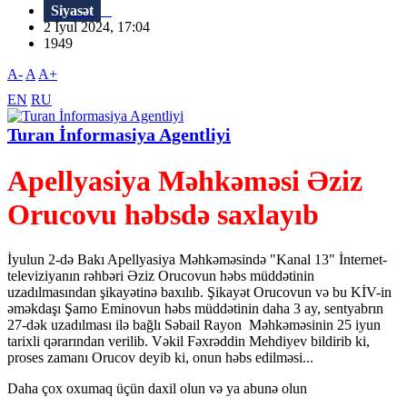
Siyasət
2 İyul 2024, 17:04
1949
A-
A
A+
EN
RU
Turan İnformasiya Agentliyi
Apellyasiya Məhkəməsi Əziz
Orucovu həbsdə saxlayıb
İyulun 2-də Bakı Apellyasiya Məhkəməsində "Kanal 13" İnternet-
televiziyanın rəhbəri Əziz Orucovun həbs müddətinin
uzadılmasından şikayətinə baxılıb. Şikayət Orucovun və bu KİV-in
əməkdaşı Şamo Eminovun həbs müddətinin daha 3 ay, sentyabrın
27-dək uzadılması ilə bağlı Səbail Rayon Məhkəməsinin 25 iyun
tarixli qərarından verilib. Vəkil Fəxrəddin Mehdiyev bildirib ki,
proses zamanı Orucov deyib ki, onun həbs edilməsi...
Daha çox oxumaq üçün daxil olun və ya abunə olun