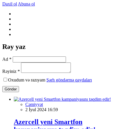
Daxil ol
Abunə ol
Rəy yaz
Ad *
Rəyiniz *
Oxudum və razıyam
Şərh göndərmə qaydaları
Göndər
Cəmiyyət
2 İyul 2024 16:59
Azercell yeni Smartfon