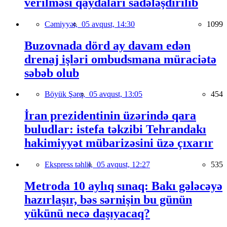
verilməsi qaydaları sadələşdirilib
Cəmiyyət,
05 avqust, 14:30
1099
Buzovnada dörd ay davam edən
drenaj işləri ombudsmana müraciətə
səbəb olub
Böyük Şərq,
05 avqust, 13:05
454
İran prezidentinin üzərində qara
buludlar: istefa təkzibi Tehrandakı
hakimiyyət mübarizəsini üzə çıxarır
Ekspress təhlil,
05 avqust, 12:27
535
Metroda 10 aylıq sınaq: Bakı gələcəyə
hazırlaşır, bəs sərnişin bu günün
yükünü necə daşıyacaq?