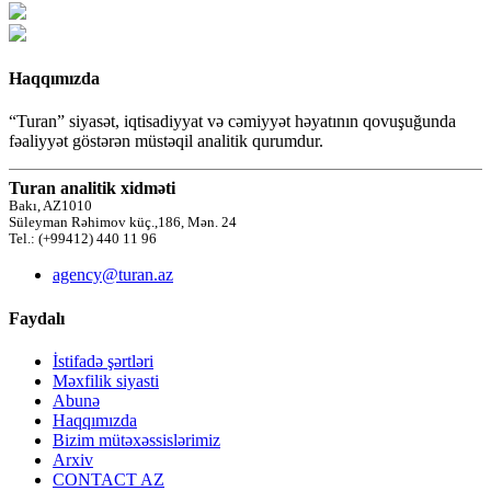
Haqqımızda
“Turan” siyasət, iqtisadiyyat və cəmiyyət həyatının qovuşuğunda
fəaliyyət göstərən müstəqil analitik qurumdur.
Turan analitik xidməti
Bakı, AZ1010
Süleyman Rəhimov küç.,186, Mən. 24
Tel.: (+99412) 440 11 96
agency@turan.az
Faydalı
İstifadə şərtləri
Məxfilik siyasti
Abunə
Haqqımızda
Bizim mütəxəssislərimiz
Arxiv
CONTACT AZ