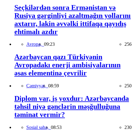
Seçkilərdən sonra Ermənistan və
Rusiya gərginliyi azaltmağın yollarını
axtarır, lakin əvvəlki ittifaqa qayıdış
ehtimalı azdır
Avropa,
09:23
256
Azərbaycan qazı Türkiyənin
Avropadakı enerji ambisiyalarının
əsas elementinə çevrilir
Cəmiyyət,
08:59
250
Diplom var, iş yoxdur: Azərbaycanda
təhsil niyə gənclərin məşğulluğuna
təminat vermir?
Sosial sahə,
08:53
230