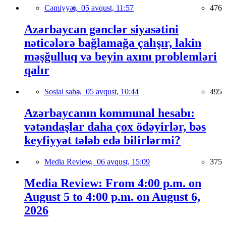
Cəmiyyət,
05 avqust, 11:57
476
Azərbaycan gənclər siyasətini
nəticələrə bağlamağa çalışır, lakin
məşğulluq və beyin axını problemləri
qalır
Sosial sahə,
05 avqust, 10:44
495
Azərbaycanın kommunal hesabı:
vətəndaşlar daha çox ödəyirlər, bəs
keyfiyyət tələb edə bilirlərmi?
Media Review,
06 avqust, 15:09
375
Media Review: From 4:00 p.m. on
August 5 to 4:00 p.m. on August 6,
2026