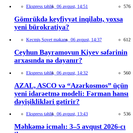
Ekspress təhlil,
06 avqust, 14:51
576
Gömrükdə keyfiyyət inqilabı, yoxsa
yeni bürokratiya?
Keçmiş Sovet məkanı,
06 avqust, 14:37
612
Ceyhun Bayramovun Kiyev səfərinin
arxasında nə dayanır?
Ekspress təhlil,
06 avqust, 14:32
560
AZAL, ASCO və “Azərkosmos” üçün
yeni idarəetmə modeli: Fərman hansı
dəyişiklikləri gətirir?
Ekspress təhlil,
06 avqust, 13:43
536
Məhkəmə icmalı: 3–5 avqust 2026-cı