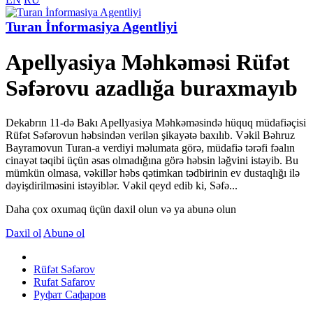
Turan İnformasiya Agentliyi
Apellyasiya Məhkəməsi Rüfət
Səfərovu azadlığa buraxmayıb
Dekabrın 11-də Bakı Apellyasiya Məhkəməsində hüquq müdafiəçisi
Rüfət Səfərovun həbsindən verilən şikayətə baxılıb. Vəkil Bəhruz
Bayramovun Turan-a verdiyi məlumata görə, müdafiə tərəfi fəalın
cinayət təqibi üçün əsas olmadığına görə həbsin ləğvini istəyib. Bu
mümkün olmasa, vəkillər həbs qətimkan tədbirinin ev dustaqlığı ilə
dəyişdirilməsini istəyiblər. Vəkil qeyd edib ki, Səfə...
Daha çox oxumaq üçün daxil olun və ya abunə olun
Daxil ol
Abunə ol
Rüfət Səfərov
Rufat Safarov
Руфат Сафаров