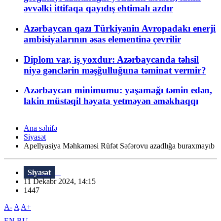
əvvəlki ittifaqa qayıdış ehtimalı azdır
Azərbaycan qazı Türkiyənin Avropadakı enerji
ambisiyalarının əsas elementinə çevrilir
Diplom var, iş yoxdur: Azərbaycanda təhsil
niyə gənclərin məşğulluğuna təminat vermir?
Azərbaycan minimumu: yaşamağı təmin edən,
lakin müstəqil həyata yetməyən əməkhaqqı
Ana səhifə
Siyasət
Apellyasiya Məhkəməsi Rüfət Səfərovu azadlığa buraxmayıb
Siyasət
11 Dekabr 2024, 14:15
1447
A-
A
A+
EN
RU