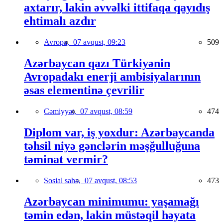
axtarır, lakin əvvəlki ittifaqa qayıdış
ehtimalı azdır
Avropa,
07 avqust, 09:23
509
Azərbaycan qazı Türkiyənin
Avropadakı enerji ambisiyalarının
əsas elementinə çevrilir
Cəmiyyət,
07 avqust, 08:59
474
Diplom var, iş yoxdur: Azərbaycanda
təhsil niyə gənclərin məşğulluğuna
təminat vermir?
Sosial sahə,
07 avqust, 08:53
473
Azərbaycan minimumu: yaşamağı
təmin edən, lakin müstəqil həyata