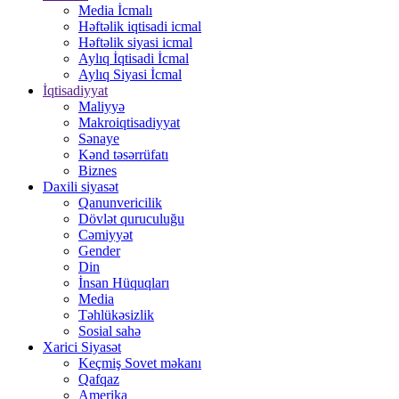
Media İcmalı
Həftəlik iqtisadi icmal
Həftəlik siyasi icmal
Aylıq İqtisadi İcmal
Aylıq Siyasi İcmal
İqtisadiyyat
Maliyyə
Makroiqtisadiyyat
Sənaye
Kənd təsərrüfatı
Biznes
Daxili siyasət
Qanunvericilik
Dövlət quruculuğu
Cəmiyyət
Gender
Din
İnsan Hüquqları
Media
Təhlükəsizlik
Sosial sahə
Xarici Siyasət
Keçmiş Sovet məkanı
Qafqaz
Amerika