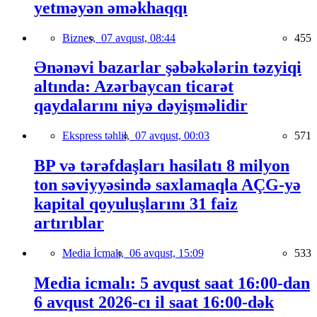
yetməyən əməkhaqqı
Biznes,
07 avqust, 08:44
455
Ənənəvi bazarlar şəbəkələrin təzyiqi
altında: Azərbaycan ticarət
qaydalarını niyə dəyişməlidir
Ekspress təhlil,
07 avqust, 00:03
571
BP və tərəfdaşları hasilatı 8 milyon
ton səviyyəsində saxlamaqla AÇG-yə
kapital qoyuluşlarını 31 faiz
artırıblar
Media İcmalı,
06 avqust, 15:09
533
Media icmalı: 5 avqust saat 16:00-dan
6 avqust 2026-cı il saat 16:00-dək