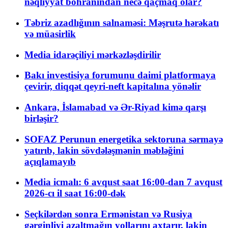
nəqliyyat böhranından necə qaçmaq olar?
Təbriz azadlığının salnaməsi: Məşrutə hərəkatı
və müasirlik
Media idarəçiliyi mərkəzləşdirilir
Bakı investisiya forumunu daimi platformaya
çevirir, diqqət qeyri-neft kapitalına yönəlir
Ankara, İslamabad və Ər-Riyad kimə qarşı
birləşir?
SOFAZ Perunun energetika sektoruna sərmayə
yatırıb, lakin sövdələşmənin məbləğini
açıqlamayıb
Media icmalı: 6 avqust saat 16:00-dan 7 avqust
2026-cı il saat 16:00-dək
Seçkilərdən sonra Ermənistan və Rusiya
gərginliyi azaltmağın yollarını axtarır, lakin