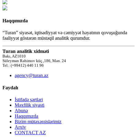
Haqqımızda
“Turan” siyasət, iqtisadiyyat və cəmiyyət həyatının qovuşuğunda
fəaliyyət göstərən müstəqil analitik qurumdur.
Turan analitik xidməti
Bakı, AZ1010
Süleyman Rəhimov küç.,186, Mən. 24
Tel.: (+99412) 440 11 96
agency@turan.az
Faydalı
İstifadə şərtləri
Məxfilik siyasti
Abunə
Haqqımızda
Bizim mütəxəssislərimiz
Arxiv
CONTACT AZ