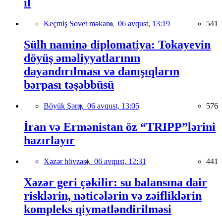
il
Keçmiş Sovet məkanı,
06 avqust, 13:19
541
Sülh naminə diplomatiya: Tokayevin
döyüş əməliyyatlarının
dayandırılması və danışıqların
bərpası təşəbbüsü
Böyük Şərq,
06 avqust, 13:05
576
İran və Ermənistan öz “TRIPP”lərini
hazırlayır
Xəzər hövzəsi,
06 avqust, 12:31
441
Xəzər geri çəkilir: su balansına dair
risklərin, nəticələrin və zəifliklərin
kompleks qiymətləndirilməsi