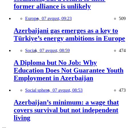
former alliance is unlikely
Europe,
07 avqust, 09:23
509
Azerbaijani gas emerges as a key to
Türkiye’s energy ambitions in Europe
Social,
07 avqust, 08:59
474
A Diploma but No Job: Why
Education Does Not Guarantee Youth
Employment in Azerbaijan
Social sphere,
07 avqust, 08:53
473
Azerbaijan’s minimum: a wage that
covers survival but not independent
living