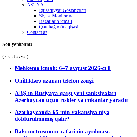
ASTNA
İqtisadiyyat Göstəriciləri
Siyası Monitorinq
Bazarların icmalı
Qarabağ münaqişəsi
Contact az
Son yenilənmə
(7 saat əvvəl)
Məhkəmə icmalı: 6–7 avqust 2026-cı il
Onilliklərə uzanan telefon zəngi
ABŞ-ın Rusiyaya qarşı yeni sanksiyaları
Azərbaycan üçün risklər və imkanlar yaradır
Azərbaycanda 65 min vakansiya niyə
doldurulmamış qalır?
Bakı metrosunun xətlərinin ayrılması: