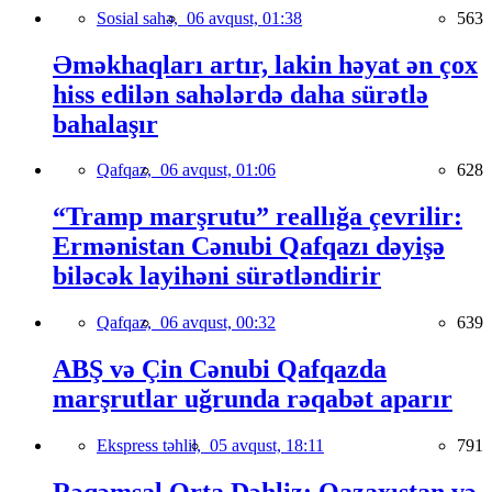
Sosial sahə,
06 avqust, 01:38
563
Əməkhaqları artır, lakin həyat ən çox
hiss edilən sahələrdə daha sürətlə
bahalaşır
Qafqaz,
06 avqust, 01:06
628
“Tramp marşrutu” reallığa çevrilir:
Ermənistan Cənubi Qafqazı dəyişə
biləcək layihəni sürətləndirir
Qafqaz,
06 avqust, 00:32
639
ABŞ və Çin Cənubi Qafqazda
marşrutlar uğrunda rəqabət aparır
Ekspress təhlil,
05 avqust, 18:11
791