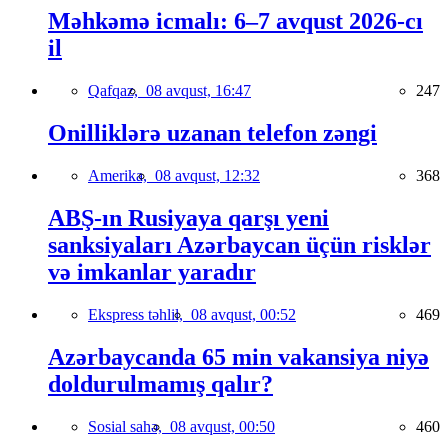
Məhkəmə icmalı: 6–7 avqust 2026-cı
il
Qafqaz,
08 avqust, 16:47
247
Onilliklərə uzanan telefon zəngi
Amerika,
08 avqust, 12:32
368
ABŞ-ın Rusiyaya qarşı yeni
sanksiyaları Azərbaycan üçün risklər
və imkanlar yaradır
Ekspress təhlil,
08 avqust, 00:52
469
Azərbaycanda 65 min vakansiya niyə
doldurulmamış qalır?
Sosial sahə,
08 avqust, 00:50
460