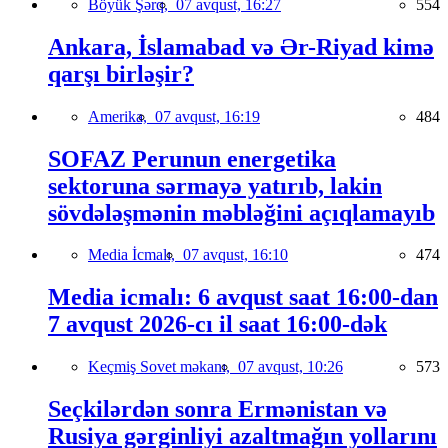
Böyük Şərq,
07 avqust, 16:27
554
Ankara, İslamabad və Ər-Riyad kimə
qarşı birləşir?
Amerika,
07 avqust, 16:19
484
SOFAZ Perunun energetika
sektoruna sərmayə yatırıb, lakin
sövdələşmənin məbləğini açıqlamayıb
Media İcmalı,
07 avqust, 16:10
474
Media icmalı: 6 avqust saat 16:00-dan
7 avqust 2026-cı il saat 16:00-dək
Keçmiş Sovet məkanı,
07 avqust, 10:26
573
Seçkilərdən sonra Ermənistan və
Rusiya gərginliyi azaltmağın yollarını