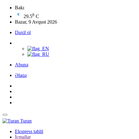
Bakı
0
29.5
C
Bazar, 9 Avqust 2026
Daxil ol
Abunə
Əlaqə
Turan
Ekspress təhlil
İcmallar