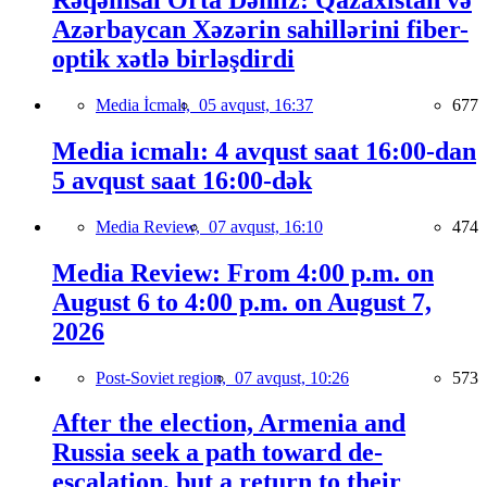
Rəqəmsal Orta Dəhliz: Qazaxıstan və
Azərbaycan Xəzərin sahillərini fiber-
optik xətlə birləşdirdi
Media İcmalı,
05 avqust, 16:37
677
Media icmalı: 4 avqust saat 16:00-dan
5 avqust saat 16:00-dək
Media Review,
07 avqust, 16:10
474
Media Review: From 4:00 p.m. on
August 6 to 4:00 p.m. on August 7,
2026
Post-Soviet region,
07 avqust, 10:26
573
After the election, Armenia and
Russia seek a path toward de-
escalation, but a return to their