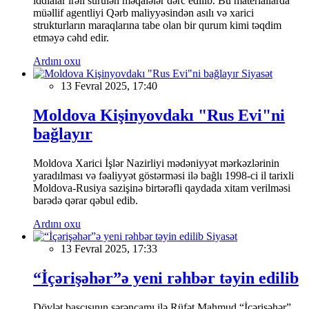
iddialar irəli sürülən məqalələr dərc edilib. Bu materiallarda
müəllif agentliyi Qərb maliyyəsindən asılı və xarici
strukturların maraqlarına tabe olan bir qurum kimi təqdim
etməyə cəhd edir.
Ardını oxu
Siyasət
13 Fevral 2025, 17:40
Moldova Kişinyovdakı "Rus Evi"ni
bağlayır
Moldova Xarici İşlər Nazirliyi mədəniyyət mərkəzlərinin
yaradılması və fəaliyyət göstərməsi ilə bağlı 1998-ci il tarixli
Moldova-Rusiya sazişinə birtərəfli qaydada xitam verilməsi
barədə qərar qəbul edib.
Ardını oxu
Siyasət
13 Fevral 2025, 17:33
“İçərişəhər”ə yeni rəhbər təyin edilib
Dövlət başçısının sərəncamı ilə Rüfət Mahmud “İçərişəhər”