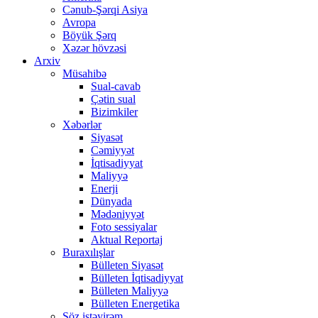
Cənub-Şərqi Asiya
Avropa
Böyük Şərq
Xəzər hövzəsi
Arxiv
Müsahibə
Sual-cavab
Çətin sual
Bizimkiler
Xəbərlər
Siyasət
Cəmiyyət
İqtisadiyyat
Maliyyə
Enerji
Dünyada
Mədəniyyət
Foto sessiyalar
Aktual Reportaj
Buraxılışlar
Bülleten Siyasət
Bülleten İqtisadiyyat
Bülleten Maliyyə
Bülleten Energetika
Söz istəyirəm