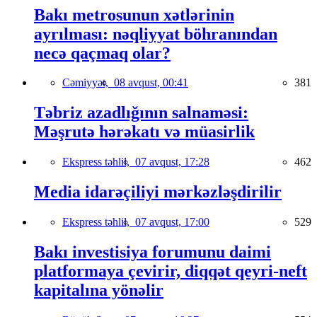
Bakı metrosunun xətlərinin
ayrılması: nəqliyyat böhranından
necə qaçmaq olar?
Cəmiyyət,
08 avqust, 00:41
381
Təbriz azadlığının salnaməsi:
Məşrutə hərəkatı və müasirlik
Ekspress təhlil,
07 avqust, 17:28
462
Media idarəçiliyi mərkəzləşdirilir
Ekspress təhlil,
07 avqust, 17:00
529
Bakı investisiya forumunu daimi
platformaya çevirir, diqqət qeyri-neft
kapitalına yönəlir