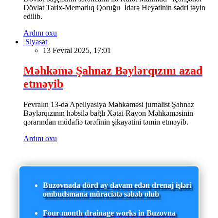
Dövlət Tarix-Memarlıq Qoruğu İdarə Heyətinin sədri təyin
edilib.
Ardını oxu
Siyasət
13 Fevral 2025, 17:01
Məhkəmə Şahnaz Bəylərqızını azad
etməyib
Fevralın 13-də Apellyasiya Məhkəməsi jurnalist Şahnaz
Bəylərqızının həbsilə bağlı Xətai Rayon Məhkəməsinin
qərarından müdafiə tərəfinin şikayətini təmin etməyib.
Ardını oxu
Buzovnada dörd ay davam edən drenaj işləri
ombudsmana müraciətə səbəb olub
Four-month drainage works in Buzovna