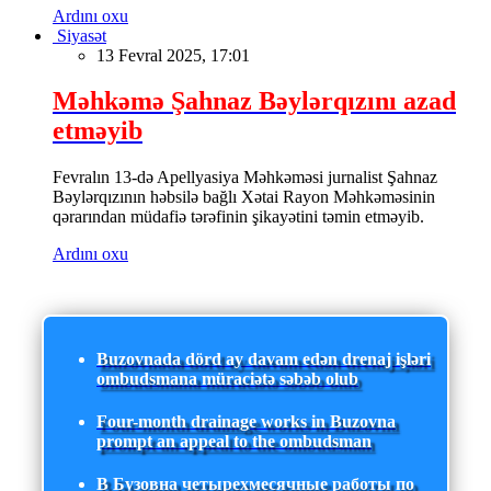
Ardını oxu
Siyasət
13 Fevral 2025, 17:01
Məhkəmə Şahnaz Bəylərqızını azad
etməyib
Fevralın 13-də Apellyasiya Məhkəməsi jurnalist Şahnaz
Bəylərqızının həbsilə bağlı Xətai Rayon Məhkəməsinin
qərarından müdafiə tərəfinin şikayətini təmin etməyib.
Ardını oxu
Buzovnada dörd ay davam edən drenaj işləri
ombudsmana müraciətə səbəb olub
Four-month drainage works in Buzovna
prompt an appeal to the ombudsman
В Бузовна четырехмесячные работы по