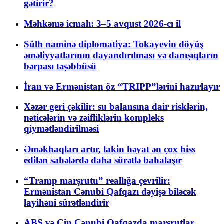
gətirir?
Məhkəmə icmalı: 3–5 avqust 2026-cı il
Sülh naminə diplomatiya: Tokayevin döyüş
əməliyyatlarının dayandırılması və danışıqların
bərpası təşəbbüsü
İran və Ermənistan öz “TRIPP”lərini hazırlayır
Xəzər geri çəkilir: su balansına dair risklərin,
nəticələrin və zəifliklərin kompleks
qiymətləndirilməsi
Əməkhaqları artır, lakin həyat ən çox hiss
edilən sahələrdə daha sürətlə bahalaşır
“Tramp marşrutu” reallığa çevrilir:
Ermənistan Cənubi Qafqazı dəyişə biləcək
layihəni sürətləndirir
ABŞ və Çin Cənubi Qafqazda marşrutlar