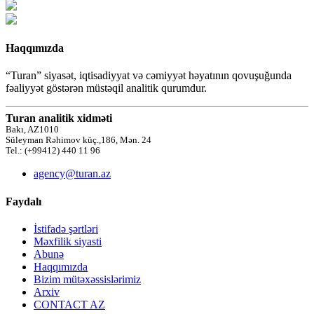
Haqqımızda
“Turan” siyasət, iqtisadiyyat və cəmiyyət həyatının qovuşuğunda
fəaliyyət göstərən müstəqil analitik qurumdur.
Turan analitik xidməti
Bakı, AZ1010
Süleyman Rəhimov küç.,186, Mən. 24
Tel.: (+99412) 440 11 96
agency@turan.az
Faydalı
İstifadə şərtləri
Məxfilik siyasti
Abunə
Haqqımızda
Bizim mütəxəssislərimiz
Arxiv
CONTACT AZ