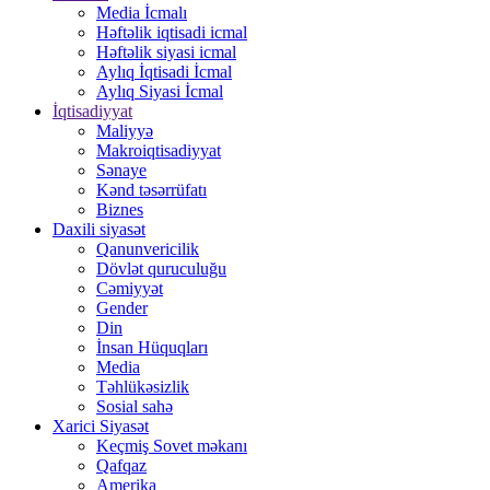
Media İcmalı
Həftəlik iqtisadi icmal
Həftəlik siyasi icmal
Aylıq İqtisadi İcmal
Aylıq Siyasi İcmal
İqtisadiyyat
Maliyyə
Makroiqtisadiyyat
Sənaye
Kənd təsərrüfatı
Biznes
Daxili siyasət
Qanunvericilik
Dövlət quruculuğu
Cəmiyyət
Gender
Din
İnsan Hüquqları
Media
Təhlükəsizlik
Sosial sahə
Xarici Siyasət
Keçmiş Sovet məkanı
Qafqaz
Amerika