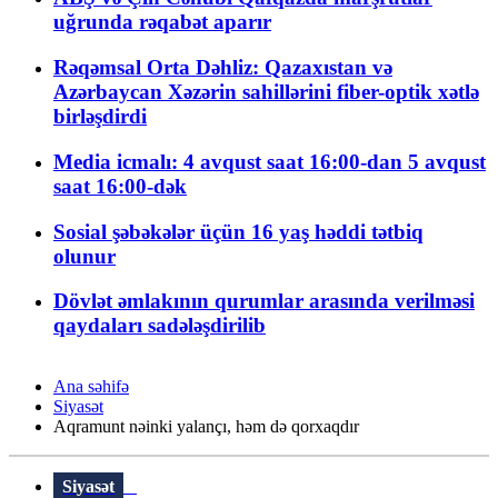
uğrunda rəqabət aparır
Rəqəmsal Orta Dəhliz: Qazaxıstan və
Azərbaycan Xəzərin sahillərini fiber-optik xətlə
birləşdirdi
Media icmalı: 4 avqust saat 16:00-dan 5 avqust
saat 16:00-dək
Sosial şəbəkələr üçün 16 yaş həddi tətbiq
olunur
Dövlət əmlakının qurumlar arasında verilməsi
qaydaları sadələşdirilib
Ana səhifə
Siyasət
Aqramunt nəinki yalançı, həm də qorxaqdır
Siyasət