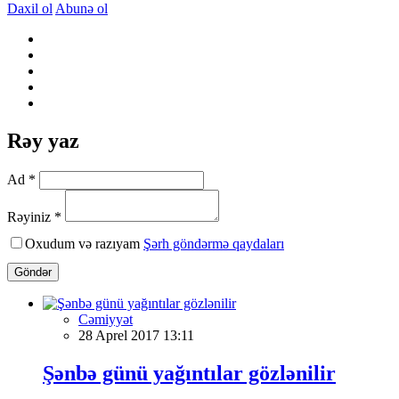
Daxil ol
Abunə ol
Rəy yaz
Ad *
Rəyiniz *
Oxudum və razıyam
Şərh göndərmə qaydaları
Göndər
Cəmiyyət
28 Aprel 2017 13:11
Şənbə günü yağıntılar gözlənilir