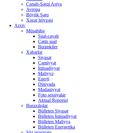
Cənub-Şərqi Asiya
Avropa
Böyük Şərq
Xəzər hövzəsi
Arxiv
Müsahibə
Sual-cavab
Çətin sual
Bizimkiler
Xəbərlər
Siyasət
Cəmiyyət
İqtisadiyyat
Maliyyə
Enerji
Dünyada
Mədəniyyət
Foto sessiyalar
Aktual Reportaj
Buraxılışlar
Bülleten Siyasət
Bülleten İqtisadiyyat
Bülleten Maliyyə
Bülleten Energetika
Söz istəyirəm