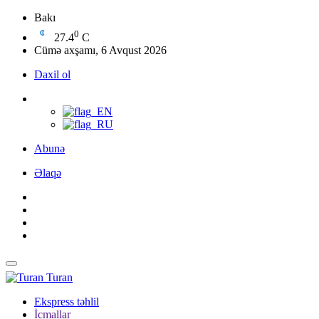
Bakı
0
27.4
C
Cümə axşamı, 6 Avqust 2026
Daxil ol
Abunə
Əlaqə
Turan
Ekspress təhlil
İcmallar