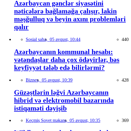
Azərbaycan gənclər siyasətini
nəticələrə bağlamağa çalışır, lakin
məşğulluq və beyin axını problemləri
qalır
Sosial sahə,
05 avqust, 10:44
440
Azərbaycanın kommunal hesabı:
vətəndaşlar daha çox ödəyirlər, bəs
keyfiyyət tələb edə bilirlərmi?
Biznes,
05 avqust, 10:39
428
Güzəştlərin ləğvi Azərbaycanın
hibrid və elektromobil bazarında
istiqaməti dəyişib
Keçmiş Sovet məkanı,
05 avqust, 10:35
369