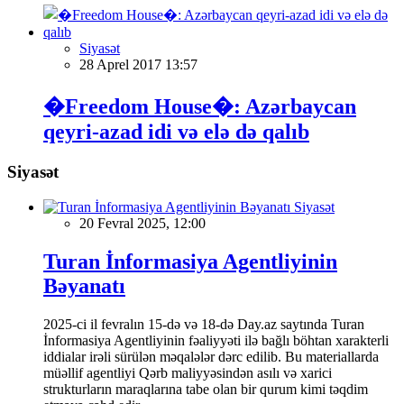
Siyasət
28 Aprel 2017 13:57
�Freedom House�: Azərbaycan
qeyri-azad idi və elə də qalıb
Siyasət
Siyasət
20 Fevral 2025, 12:00
Turan İnformasiya Agentliyinin
Bəyanatı
2025-ci il fevralın 15-də və 18-də Day.az saytında Turan
İnformasiya Agentliyinin fəaliyyəti ilə bağlı böhtan xarakterli
iddialar irəli sürülən məqalələr dərc edilib. Bu materiallarda
müəllif agentliyi Qərb maliyyəsindən asılı və xarici
strukturların maraqlarına tabe olan bir qurum kimi təqdim