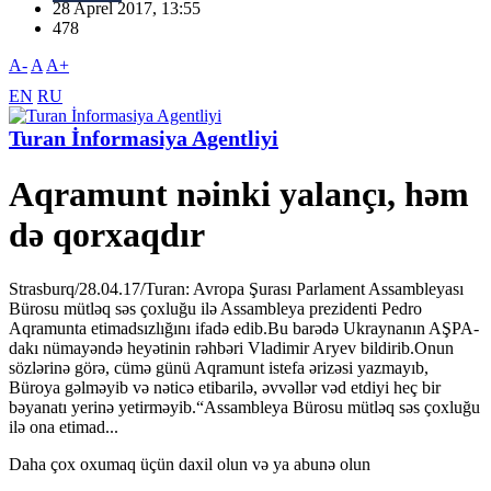
28 Aprel 2017, 13:55
478
A-
A
A+
EN
RU
Turan İnformasiya Agentliyi
Aqramunt nəinki yalançı, həm
də qorxaqdır
Strasburq/28.04.17/Turan: Avropa Şurası Parlament Assambleyası
Bürosu mütləq səs çoxluğu ilə Assambleya prezidenti Pedro
Aqramunta etimadsızlığını ifadə edib.Bu barədə Ukraynanın AŞPA-
dakı nümayəndə heyətinin rəhbəri Vladimir Aryev bildirib.Onun
sözlərinə görə, cümə günü Aqramunt istefa ərizəsi yazmayıb,
Büroya gəlməyib və nəticə etibarilə, əvvəllər vəd etdiyi heç bir
bəyanatı yerinə yetirməyib.“Assambleya Bürosu mütləq səs çoxluğu
ilə ona etimad...
Daha çox oxumaq üçün daxil olun və ya abunə olun