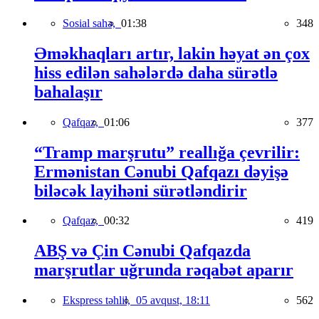
Sosial sahə,
01:38
348
Əməkhaqları artır, lakin həyat ən çox
hiss edilən sahələrdə daha sürətlə
bahalaşır
Qafqaz,
01:06
377
“Tramp marşrutu” reallığa çevrilir:
Ermənistan Cənubi Qafqazı dəyişə
biləcək layihəni sürətləndirir
Qafqaz,
00:32
419
ABŞ və Çin Cənubi Qafqazda
marşrutlar uğrunda rəqabət aparır
Ekspress təhlil,
05 avqust, 18:11
562