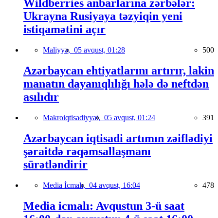
Wildberries anbarlarına zərbələr:
Ukrayna Rusiyaya təzyiqin yeni
istiqamətini açır
Maliyyə,
05 avqust, 01:28
500
Azərbaycan ehtiyatlarını artırır, lakin
manatın dayanıqlılığı hələ də neftdən
asılıdır
Makroiqtisadiyyat,
05 avqust, 01:24
391
Azərbaycan iqtisadi artımın zəiflədiyi
şəraitdə rəqəmsallaşmanı
sürətləndirir
Media İcmalı,
04 avqust, 16:04
478
Media icmalı: Avqustun 3-ü saat