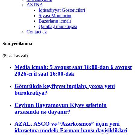
ASTNA
İqtisadiyyat Göstəriciləri
Siyası Monitorinq
Bazarların icmalı
Qarabağ münaqişəsi
Contact az
Son yenilənmə
(8 saat əvvəl)
Media icmalı: 5 avqust saat 16:00-dan 6 avqust
2026-cı il saat 16:00-dək
Gömrükdə keyfiyyət inqilabı, yoxsa yeni
bürokratiya?
Ceyhun Bayramovun Kiyev səfərinin
arxasında nə dayanır?
AZAL, ASCO və “Azərkosmos” üçün yeni
idarəetmə modeli: Fərman hansı dəyişiklikləri