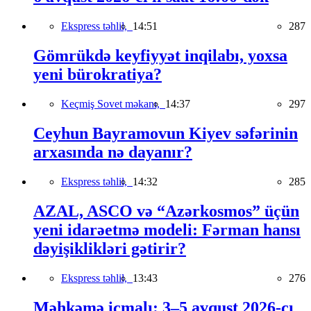
Ekspress təhlil,
14:51
287
Gömrükdə keyfiyyət inqilabı, yoxsa
yeni bürokratiya?
Keçmiş Sovet məkanı,
14:37
297
Ceyhun Bayramovun Kiyev səfərinin
arxasında nə dayanır?
Ekspress təhlil,
14:32
285
AZAL, ASCO və “Azərkosmos” üçün
yeni idarəetmə modeli: Fərman hansı
dəyişiklikləri gətirir?
Ekspress təhlil,
13:43
276
Məhkəmə icmalı: 3–5 avqust 2026-cı