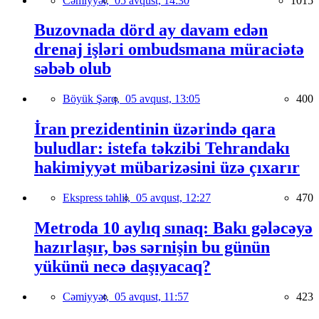
Cəmiyyət,
05 avqust, 14:30
1015
Buzovnada dörd ay davam edən
drenaj işləri ombudsmana müraciətə
səbəb olub
Böyük Şərq,
05 avqust, 13:05
400
İran prezidentinin üzərində qara
buludlar: istefa təkzibi Tehrandakı
hakimiyyət mübarizəsini üzə çıxarır
Ekspress təhlil,
05 avqust, 12:27
470
Metroda 10 aylıq sınaq: Bakı gələcəyə
hazırlaşır, bəs sərnişin bu günün
yükünü necə daşıyacaq?
Cəmiyyət,
05 avqust, 11:57
423