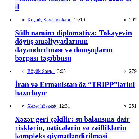
il
Keçmiş Sovet məkanı,
13:19
297
Sülh naminə diplomatiya: Tokayevin
döyüş əməliyyatlarının
dayandırılması və danışıqların
bərpası təşəbbüsü
Böyük Şərq,
13:05
279
İran və Ermənistan öz “TRIPP”lərini
hazırlayır
Xəzər hövzəsi,
12:31
251
Xəzər geri çəkilir: su balansına dair
risklərin, nəticələrin və zəifliklərin
kompleks qiymətləndirilməsi