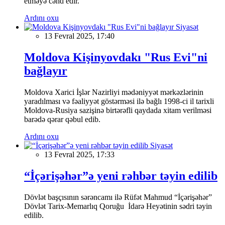
etməyə cəhd edir.
Ardını oxu
Siyasət
13 Fevral 2025, 17:40
Moldova Kişinyovdakı "Rus Evi"ni
bağlayır
Moldova Xarici İşlər Nazirliyi mədəniyyət mərkəzlərinin
yaradılması və fəaliyyət göstərməsi ilə bağlı 1998-ci il tarixli
Moldova-Rusiya sazişinə birtərəfli qaydada xitam verilməsi
barədə qərar qəbul edib.
Ardını oxu
Siyasət
13 Fevral 2025, 17:33
“İçərişəhər”ə yeni rəhbər təyin edilib
Dövlət başçısının sərəncamı ilə Rüfət Mahmud “İçərişəhər”
Dövlət Tarix-Memarlıq Qoruğu İdarə Heyətinin sədri təyin
edilib.