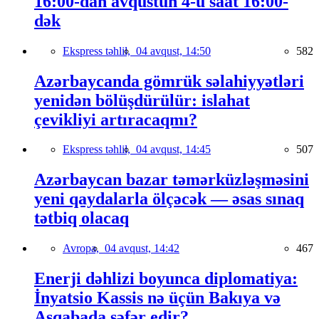
16:00-dan avqustun 4-ü saat 16:00-
dək
Ekspress təhlil,
04 avqust, 14:50
582
Azərbaycanda gömrük səlahiyyətləri
yenidən bölüşdürülür: islahat
çevikliyi artıracaqmı?
Ekspress təhlil,
04 avqust, 14:45
507
Azərbaycan bazar təmərküzləşməsini
yeni qaydalarla ölçəcək — əsas sınaq
tətbiq olacaq
Avropa,
04 avqust, 14:42
467
Enerji dəhlizi boyunca diplomatiya:
İnyatsio Kassis nə üçün Bakıya və
Aşqabada səfər edir?