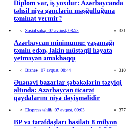
Diplom var, iş yoxdur: Azərbaycanda
təhsil niyə gənclərin məşğulluğuna
təminat vermir?
Sosial sahə,
07 avqust, 08:53
331
Azərbaycan minimumu: yaşamağı
təmin edən, lakin müstəqil həyata
yetməyən əməkhaqqı
Biznes,
07 avqust, 08:44
310
Ənənəvi bazarlar şəbəkələrin təzyiqi
altında: Azərbaycan ticarət
qaydalarını niyə dəyişməlidir
Ekspress təhlil,
07 avqust, 00:03
377
BP və tərəfdaşları hasilatı 8 milyon