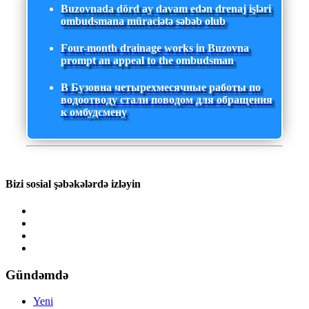
Buzovnada dörd ay davam edən drenaj işləri
ombudsmana müraciətə səbəb olub
Four-month drainage works in Buzovna
prompt an appeal to the ombudsman
В Бузовна четырехмесячные работы по
водоотводу стали поводом для обращения
к омбудсмену
Bizi sosial şəbəkələrdə izləyin
Gündəmdə
Yeni