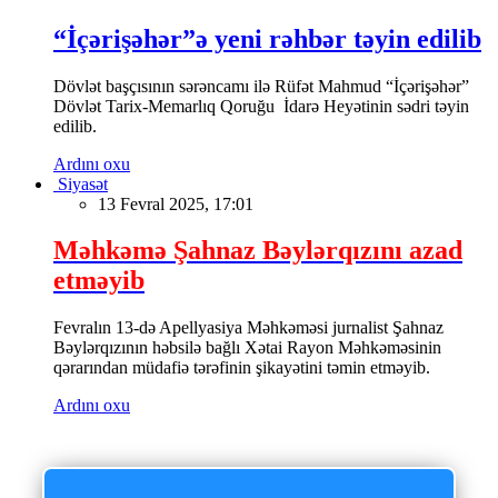
“İçərişəhər”ə yeni rəhbər təyin edilib
Dövlət başçısının sərəncamı ilə Rüfət Mahmud “İçərişəhər”
Dövlət Tarix-Memarlıq Qoruğu İdarə Heyətinin sədri təyin
edilib.
Ardını oxu
Siyasət
13 Fevral 2025, 17:01
Məhkəmə Şahnaz Bəylərqızını azad
etməyib
Fevralın 13-də Apellyasiya Məhkəməsi jurnalist Şahnaz
Bəylərqızının həbsilə bağlı Xətai Rayon Məhkəməsinin
qərarından müdafiə tərəfinin şikayətini təmin etməyib.
Ardını oxu