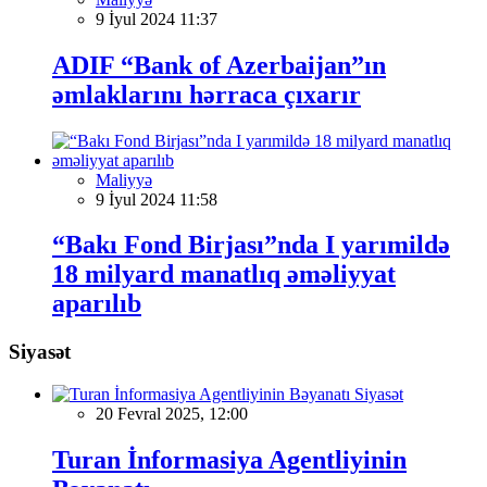
9 İyul 2024 11:37
ADIF “Bank of Azerbaijan”ın
əmlaklarını hərraca çıxarır
Maliyyə
9 İyul 2024 11:58
“Bakı Fond Birjası”nda I yarımildə
18 milyard manatlıq əməliyyat
aparılıb
Siyasət
Siyasət
20 Fevral 2025, 12:00
Turan İnformasiya Agentliyinin