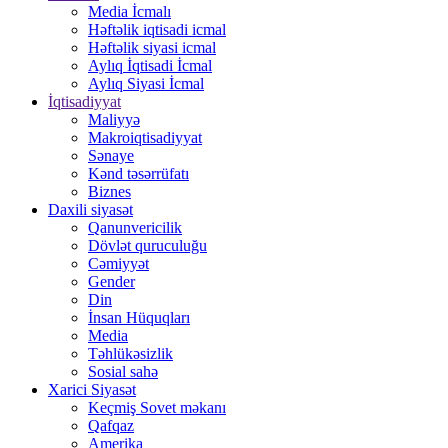
Media İcmalı
Həftəlik iqtisadi icmal
Həftəlik siyasi icmal
Aylıq İqtisadi İcmal
Aylıq Siyasi İcmal
İqtisadiyyat
Maliyyə
Makroiqtisadiyyat
Sənaye
Kənd təsərrüfatı
Biznes
Daxili siyasət
Qanunvericilik
Dövlət quruculuğu
Cəmiyyət
Gender
Din
İnsan Hüquqları
Media
Təhlükəsizlik
Sosial sahə
Xarici Siyasət
Keçmiş Sovet məkanı
Qafqaz
Amerika