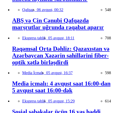
Qafqaz,
06 avqust, 00:32
548
ABŞ və Çin Cənubi Qafqazda
marşrutlar uğrunda rəqabət aparır
Ekspress təhlil,
05 avqust, 18:11
708
Rəqəmsal Orta Dəhliz: Qazaxıstan və
Azərbaycan Xəzərin sahillərini fiber-
optik xətlə birləşdirdi
Media İcmalı,
05 avqust, 16:37
598
Media icmalı: 4 avqust saat 16:00-dan
5 avqust saat 16:00-dək
Ekspress təhlil,
05 avqust, 15:29
614
Sosial şəbəkələr üçün 16 yaş həddi