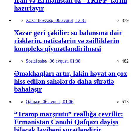
İran və Ermənistan öz “TRIPP”lərini
hazırlayır
Xəzər hövzəsi,
06 avqust, 12:31
379
Xəzər geri çəkilir: su balansına dair
risklərin, nəticələrin və zəifliklərin
kompleks qiymətləndirilməsi
Sosial sahə,
06 avqust, 01:38
482
Əməkhaqları artır, lakin həyat ən çox
hiss edilən sahələrdə daha sürətlə
bahalaşır
Qafqaz,
06 avqust, 01:06
513
“Tramp marşrutu” reallığa çevrilir:
Ermənistan Cənubi Qafqazı dəyişə
biləcək layihəni sürətləndirir