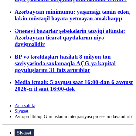
Azərbaycan minimumu: yaşamağı təmin edən,
lakin müstəqil həyata yetməyən əməkhaqqı
Ənənəvi bazarlar şəbəkələrin təzyiqi altında:
Azərbaycan ticarət qaydalarını niyə
dəyişməlidir
BP və tərəfdaşları hasilatı 8 milyon ton
səviyyəsində saxlamaqla AÇG-yə kapital
qoyuluşlarını 31 faiz artırıblar
Media icmalı: 5 avqust saat 16:00-dan 6 avqust
2026-cı il saat 16:00-dək
Ana səhifə
Siyasət
Avropa İttifaqı Gürcüstanın inteqrasiyası prosesini dayandırıb
Siyasət