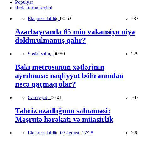
Populyar
Redaktorun seçimi
Ekspress təhlil,
00:52
233
Azərbaycanda 65 min vakansiya niyə
doldurulmamış qalır?
Sosial sahə,
00:50
229
Bakı metrosunun xətlərinin
ayrılması: nəqliyyat böhranından
necə qaçmaq olar?
Cəmiyyət,
00:41
207
Təbriz azadlığının salnaməsi:
Məşrutə hərəkatı və müasirlik
Ekspress təhlil,
07 avqust, 17:28
328