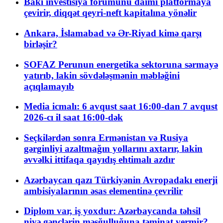
Bakı investisiya forumunu daimi platformaya
çevirir, diqqət qeyri-neft kapitalına yönəlir
Ankara, İslamabad və Ər-Riyad kimə qarşı
birləşir?
SOFAZ Perunun energetika sektoruna sərmayə
yatırıb, lakin sövdələşmənin məbləğini
açıqlamayıb
Media icmalı: 6 avqust saat 16:00-dan 7 avqust
2026-cı il saat 16:00-dək
Seçkilərdən sonra Ermənistan və Rusiya
gərginliyi azaltmağın yollarını axtarır, lakin
əvvəlki ittifaqa qayıdış ehtimalı azdır
Azərbaycan qazı Türkiyənin Avropadakı enerji
ambisiyalarının əsas elementinə çevrilir
Diplom var, iş yoxdur: Azərbaycanda təhsil
niyə gənclərin məşğulluğuna təminat vermir?