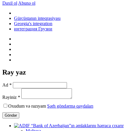
Daxil ol
Abunə ol
Gürcüstanın inteqrasiyası
Georgia's integration
интеграция Грузии
Rəy yaz
Ad *
Rəyiniz *
Oxudum və razıyam
Şərh göndərmə qaydaları
Göndər
Maliyyə