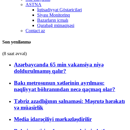
ASTNA
İqtisadiyyat Göstəriciləri
Siyası Monitorinq
Bazarların icmalı
Qarabağ münaqişəsi
Contact az
Son yenilənmə
(8 saat əvvəl)
Azərbaycanda 65 min vakansiya niyə
doldurulmamış qalır?
Bakı metrosunun xətlərinin ayrılması:
nəqliyyat böhranından necə qaçmaq olar?
Təbriz azadlığının salnaməsi: Məşrutə hərəkatı
və müasirlik
Media idarəçiliyi mərkəzləşdirilir