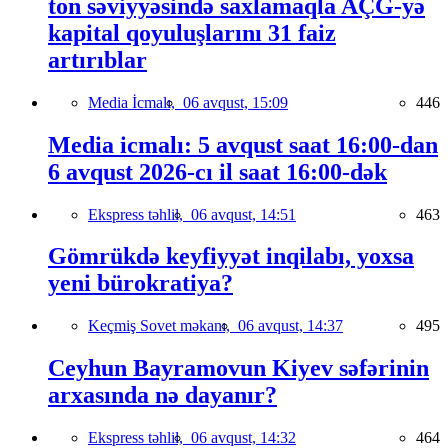
ton səviyyəsində saxlamaqla AÇG-yə
kapital qoyuluşlarını 31 faiz
artırıblar
Media İcmalı,
06 avqust, 15:09
446
Media icmalı: 5 avqust saat 16:00-dan
6 avqust 2026-cı il saat 16:00-dək
Ekspress təhlil,
06 avqust, 14:51
463
Gömrükdə keyfiyyət inqilabı, yoxsa
yeni bürokratiya?
Keçmiş Sovet məkanı,
06 avqust, 14:37
495
Ceyhun Bayramovun Kiyev səfərinin
arxasında nə dayanır?
Ekspress təhlil,
06 avqust, 14:32
464