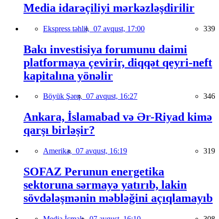
Media idarəçiliyi mərkəzləşdirilir
Ekspress təhlil,
07 avqust, 17:00
339
Bakı investisiya forumunu daimi
platformaya çevirir, diqqət qeyri-neft
kapitalına yönəlir
Böyük Şərq,
07 avqust, 16:27
346
Ankara, İslamabad və Ər-Riyad kimə
qarşı birləşir?
Amerika,
07 avqust, 16:19
319
SOFAZ Perunun energetika
sektoruna sərmayə yatırıb, lakin
sövdələşmənin məbləğini açıqlamayıb
Media İcmalı,
07 avqust, 16:10
308