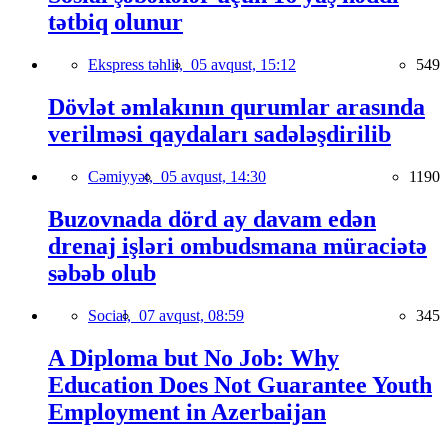
tətbiq olunur
Ekspress təhlil,
05 avqust, 15:12
549
Dövlət əmlakının qurumlar arasında
verilməsi qaydaları sadələşdirilib
Cəmiyyət,
05 avqust, 14:30
1190
Buzovnada dörd ay davam edən
drenaj işləri ombudsmana müraciətə
səbəb olub
Social,
07 avqust, 08:59
345
A Diploma but No Job: Why
Education Does Not Guarantee Youth
Employment in Azerbaijan