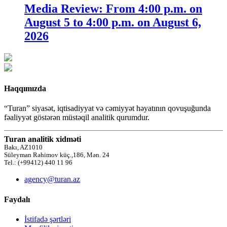
Media Review: From 4:00 p.m. on
August 5 to 4:00 p.m. on August 6,
2026
Haqqımızda
“Turan” siyasət, iqtisadiyyat və cəmiyyət həyatının qovuşuğunda
fəaliyyət göstərən müstəqil analitik qurumdur.
Turan analitik xidməti
Bakı, AZ1010
Süleyman Rəhimov küç.,186, Mən. 24
Tel.: (+99412) 440 11 96
agency@turan.az
Faydalı
İstifadə şərtləri