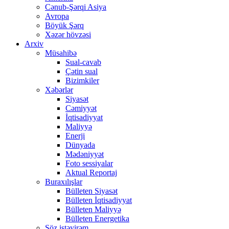
Cənub-Şərqi Asiya
Avropa
Böyük Şərq
Xəzər hövzəsi
Arxiv
Müsahibə
Sual-cavab
Çətin sual
Bizimkiler
Xəbərlər
Siyasət
Cəmiyyət
İqtisadiyyat
Maliyyə
Enerji
Dünyada
Mədəniyyət
Foto sessiyalar
Aktual Reportaj
Buraxılışlar
Bülleten Siyasət
Bülleten İqtisadiyyat
Bülleten Maliyyə
Bülleten Energetika
Söz istəyirəm