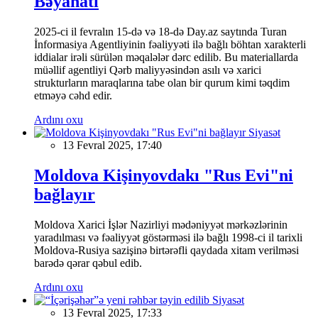
Bəyanatı
2025-ci il fevralın 15-də və 18-də Day.az saytında Turan
İnformasiya Agentliyinin fəaliyyəti ilə bağlı böhtan xarakterli
iddialar irəli sürülən məqalələr dərc edilib. Bu materiallarda
müəllif agentliyi Qərb maliyyəsindən asılı və xarici
strukturların maraqlarına tabe olan bir qurum kimi təqdim
etməyə cəhd edir.
Ardını oxu
Siyasət
13 Fevral 2025, 17:40
Moldova Kişinyovdakı "Rus Evi"ni
bağlayır
Moldova Xarici İşlər Nazirliyi mədəniyyət mərkəzlərinin
yaradılması və fəaliyyət göstərməsi ilə bağlı 1998-ci il tarixli
Moldova-Rusiya sazişinə birtərəfli qaydada xitam verilməsi
barədə qərar qəbul edib.
Ardını oxu
Siyasət
13 Fevral 2025, 17:33