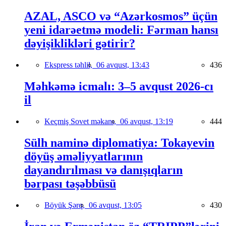
AZAL, ASCO və “Azərkosmos” üçün
yeni idarəetmə modeli: Fərman hansı
dəyişiklikləri gətirir?
Ekspress təhlil,
06 avqust, 13:43
436
Məhkəmə icmalı: 3–5 avqust 2026-cı
il
Keçmiş Sovet məkanı,
06 avqust, 13:19
444
Sülh naminə diplomatiya: Tokayevin
döyüş əməliyyatlarının
dayandırılması və danışıqların
bərpası təşəbbüsü
Böyük Şərq,
06 avqust, 13:05
430