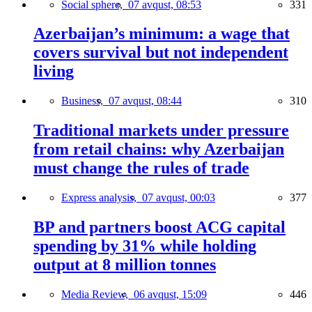
Social sphere,
07 avqust, 08:53
331
Azerbaijan’s minimum: a wage that
covers survival but not independent
living
Business,
07 avqust, 08:44
310
Traditional markets under pressure
from retail chains: why Azerbaijan
must change the rules of trade
Express analysis,
07 avqust, 00:03
377
BP and partners boost ACG capital
spending by 31% while holding
output at 8 million tonnes
Media Review,
06 avqust, 15:09
446