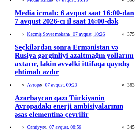
Media icmalı: 6 avqust saat 16:00-dan
7 avqust 2026-cı il saat 16:00-dək
Keçmiş Sovet məkanı,
07 avqust, 10:26
375
Seçkilərdən sonra Ermənistan və
Rusiya gərginliyi azaltmağın yollarını
axtarır, lakin əvvəlki ittifaqa qayıdış
ehtimalı azdır
Avropa,
07 avqust, 09:23
363
Azərbaycan qazı Türkiyənin
Avropadakı enerji ambisiyalarının
əsas elementinə çevrilir
Cəmiyyət,
07 avqust, 08:59
345