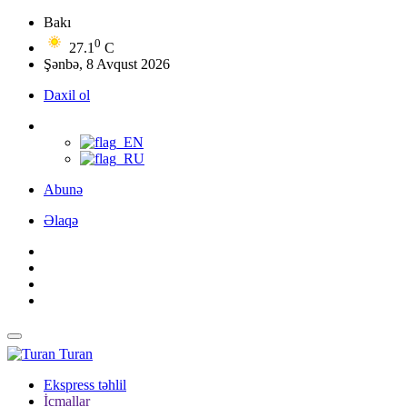
Bakı
0
27.1
C
Şənbə, 8 Avqust 2026
Daxil ol
Abunə
Əlaqə
Turan
Ekspress təhlil
İcmallar