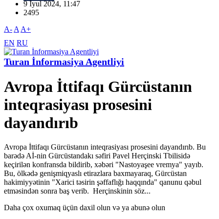
9 İyul 2024, 11:47
2495
A-
A
A+
EN
RU
Turan İnformasiya Agentliyi
Avropa İttifaqı Gürcüstanın
inteqrasiyası prosesini
dayandırıb
Avropa İttifaqı Gürcüstanın inteqrasiyası prosesini dayandırıb. Bu
barədə Aİ-nin Gürcüstandakı səfiri Pavel Herçinski Tbilisidə
keçirilən konfransda bildirib, xəbəri "Nastoyaşee vremya" yayıb.
Bu, ölkədə genişmiqyaslı etirazlara baxmayaraq, Gürcüstan
hakimiyyətinin "Xarici təsirin şəffaflığı haqqında" qanunu qəbul
etməsindən sonra baş verib. Herçinskinin söz...
Daha çox oxumaq üçün daxil olun və ya abunə olun