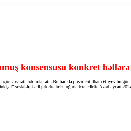
uş konsensusu konkret həllərə ç
k üçün cəsarətli addımlar atır. Bu barədə prezident İlham Əliyev bu gün
nkişaf” sosial-iqtisadi prioritetimizi uğurla icra edirik. Azərbaycan 2024