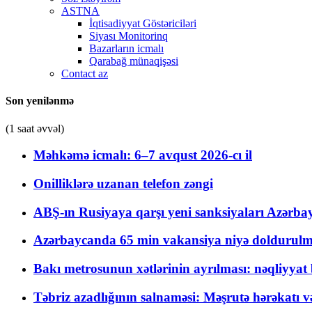
ASTNA
İqtisadiyyat Göstəriciləri
Siyası Monitorinq
Bazarların icmalı
Qarabağ münaqişəsi
Contact az
Son yenilənmə
(1 saat əvvəl)
Məhkəmə icmalı: 6–7 avqust 2026-cı il
Onilliklərə uzanan telefon zəngi
ABŞ-ın Rusiyaya qarşı yeni sanksiyaları Azərba
Azərbaycanda 65 min vakansiya niyə doldurulm
Bakı metrosunun xətlərinin ayrılması: nəqliyya
Təbriz azadlığının salnaməsi: Məşrutə hərəkatı v