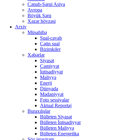
Cənub-Şərqi Asiya
Avropa
Böyük Şərq
Xəzər hövzəsi
Arxiv
Müsahibə
Sual-cavab
Çətin sual
Bizimkiler
Xəbərlər
Siyasət
Cəmiyyət
İqtisadiyyat
Maliyyə
Enerji
Dünyada
Mədəniyyət
Foto sessiyalar
Aktual Reportaj
Buraxılışlar
Bülleten Siyasət
Bülleten İqtisadiyyat
Bülleten Maliyyə
Bülleten Energetika
Söz istəyirəm