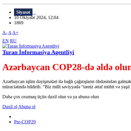
Siyasət
10 Oktyabr 2024, 12:04
1869
A-
A
A+
EN
RU
Turan İnformasiya Agentliyi
Azərbaycan COP28-də əldə olunm
Azərbaycan iqlim dəyişmələri ilə bağlı çağırışların öhdəsindən gəlmə
müraciətində bildirib. “Biz milli səviyyədə “təmiz ətraf mühit və yaşıl i
Daha çox oxumaq üçün daxil olun və ya abunə olun
Daxil ol
Abunə ol
Pre-COP29