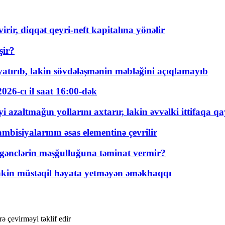
rir, diqqət qeyri-neft kapitalına yönəlir
şir?
tırıb, lakin sövdələşmənin məbləğini açıqlamayıb
026-cı il saat 16:00-dək
 azaltmağın yollarını axtarır, lakin əvvəlki ittifaqa qa
bisiyalarının əsas elementinə çevrilir
 gənclərin məşğulluğuna təminat vermir?
kin müstəqil həyata yetməyən əməkhaqqı
 çevirməyi təklif edir