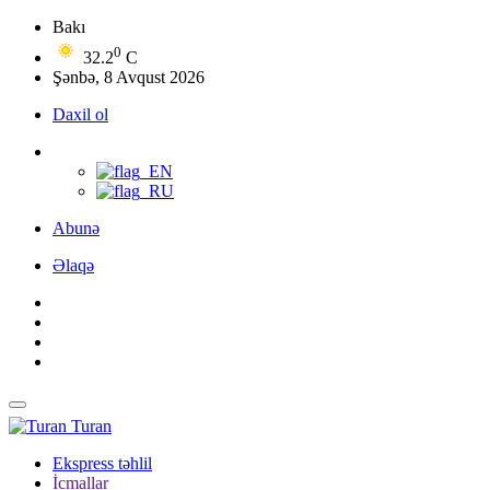
Bakı
0
32.2
C
Şənbə, 8 Avqust 2026
Daxil ol
Abunə
Əlaqə
Turan
Ekspress təhlil
İcmallar