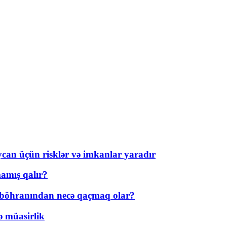
ycan üçün risklər və imkanlar yaradır
amış qalır?
t böhranından necə qaçmaq olar?
ə müasirlik