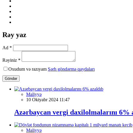
Rəy yaz
Ad *
Rəyiniz *
Oxudum və razıyam
Şərh göndərmə qaydaları
Göndər
Maliyyə
10 Oktyabr 2024 11:47
Azərbaycan vergi daxilolmalarını 6% 
Maliyyə