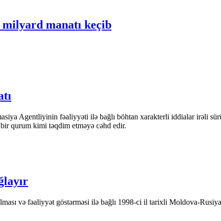
 milyard manatı keçib
atı
iya Agentliyinin fəaliyyəti ilə bağlı böhtan xarakterli iddialar irəli sü
n bir qurum kimi təqdim etməyə cəhd edir.
ğlayır
ası və fəaliyyət göstərməsi ilə bağlı 1998-ci il tarixli Moldova-Rusiya 