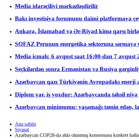
Media idarəçiliyi mərkəzləşdirilir
Bakı investisiya forumunu daimi platformaya çevi
Ankara, İslamabad və Ər-Riyad kimə qarşı birlə
SOFAZ Perunun energetika sektoruna sərmayə ya
Media icmalı: 6 avqust saat 16:00-dan 7 avqust 2
Seçkilərdən sonra Ermənistan və Rusiya gərginliyi
Azərbaycan qazı Türkiyənin Avropadakı enerji am
Diplom var, iş yoxdur: Azərbaycanda təhsil niyə
Azərbaycan minimumu: yaşamağı təmin edən, la
Ana səhifə
Siyasət
Azərbaycan COP28-də əldə olunmuş konsensusu konkret həllərə