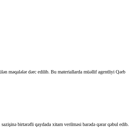
rülən məqalələr dərc edilib. Bu materiallarda müəllif agentliyi Qərb
sazişinə birtərəfli qaydada xitam verilməsi barədə qərar qəbul edib.