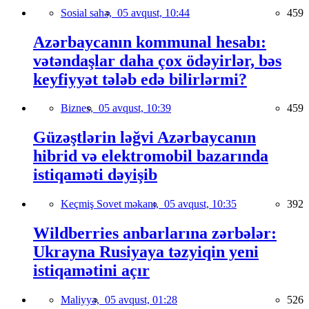
Sosial sahə,
05 avqust, 10:44
459
Azərbaycanın kommunal hesabı:
vətəndaşlar daha çox ödəyirlər, bəs
keyfiyyət tələb edə bilirlərmi?
Biznes,
05 avqust, 10:39
459
Güzəştlərin ləğvi Azərbaycanın
hibrid və elektromobil bazarında
istiqaməti dəyişib
Keçmiş Sovet məkanı,
05 avqust, 10:35
392
Wildberries anbarlarına zərbələr:
Ukrayna Rusiyaya təzyiqin yeni
istiqamətini açır
Maliyyə,
05 avqust, 01:28
526