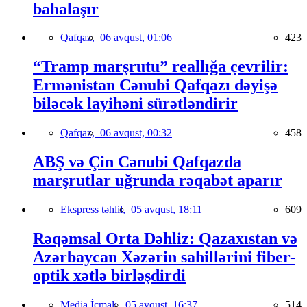
bahalaşır
Qafqaz,
06 avqust, 01:06
423
“Tramp marşrutu” reallığa çevrilir:
Ermənistan Cənubi Qafqazı dəyişə
biləcək layihəni sürətləndirir
Qafqaz,
06 avqust, 00:32
458
ABŞ və Çin Cənubi Qafqazda
marşrutlar uğrunda rəqabət aparır
Ekspress təhlil,
05 avqust, 18:11
609
Rəqəmsal Orta Dəhliz: Qazaxıstan və
Azərbaycan Xəzərin sahillərini fiber-
optik xətlə birləşdirdi
Media İcmalı,
05 avqust, 16:37
514