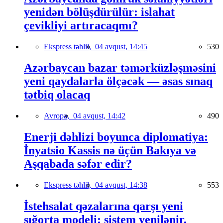
yenidən bölüşdürülür: islahat
çevikliyi artıracaqmı?
Ekspress təhlil,
04 avqust, 14:45
530
Azərbaycan bazar təmərküzləşməsini
yeni qaydalarla ölçəcək — əsas sınaq
tətbiq olacaq
Avropa,
04 avqust, 14:42
490
Enerji dəhlizi boyunca diplomatiya:
İnyatsio Kassis nə üçün Bakıya və
Aşqabada səfər edir?
Ekspress təhlil,
04 avqust, 14:38
553
İstehsalat qəzalarına qarşı yeni
sığorta modeli: sistem yenilənir,