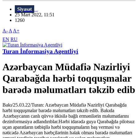
Siyasət
25 Mart 2022, 11:51
1260
A-
A
A+
EN
RU
Turan İnformasiya Agentliyi
Azərbaycan Müdafiə Nazirliyi
Qarabağda hərbi toqquşmalar
barədə məlumatları təkzib edib
Bakı/25.03.22/Turan: Azərbaycan Müdafiə Nazirliyi Qarabağda
hərbi toqquşmalar barədə məlumatları təkzib edib. Bakıda
Azərbaycanın canlı qüvvə itkisilə bağlı ermənilərin məlumatlarını
dezinformasiya adlandırıblar.Hərbi idarədə guya Qarabağda pilotsuz
uçan aparatların tətbiqilə hərbi toqquşmaların baş verməsi və
nəticədə Azərbaycan hərbçilərinin həlak olması barədə məlumatları