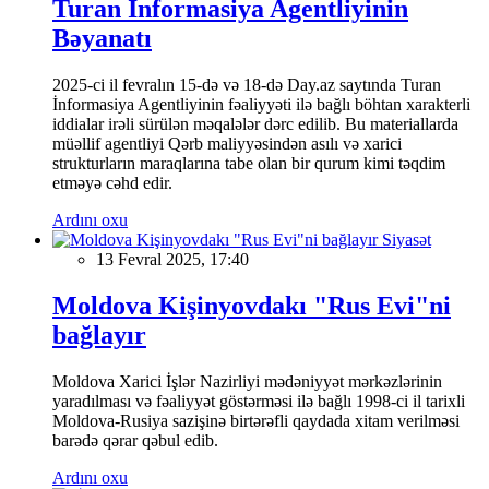
Turan İnformasiya Agentliyinin
Bəyanatı
2025-ci il fevralın 15-də və 18-də Day.az saytında Turan
İnformasiya Agentliyinin fəaliyyəti ilə bağlı böhtan xarakterli
iddialar irəli sürülən məqalələr dərc edilib. Bu materiallarda
müəllif agentliyi Qərb maliyyəsindən asılı və xarici
strukturların maraqlarına tabe olan bir qurum kimi təqdim
etməyə cəhd edir.
Ardını oxu
Siyasət
13 Fevral 2025, 17:40
Moldova Kişinyovdakı "Rus Evi"ni
bağlayır
Moldova Xarici İşlər Nazirliyi mədəniyyət mərkəzlərinin
yaradılması və fəaliyyət göstərməsi ilə bağlı 1998-ci il tarixli
Moldova-Rusiya sazişinə birtərəfli qaydada xitam verilməsi
barədə qərar qəbul edib.
Ardını oxu