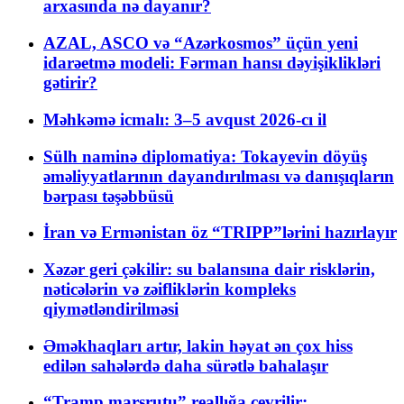
arxasında nə dayanır?
AZAL, ASCO və “Azərkosmos” üçün yeni
idarəetmə modeli: Fərman hansı dəyişiklikləri
gətirir?
Məhkəmə icmalı: 3–5 avqust 2026-cı il
Sülh naminə diplomatiya: Tokayevin döyüş
əməliyyatlarının dayandırılması və danışıqların
bərpası təşəbbüsü
İran və Ermənistan öz “TRIPP”lərini hazırlayır
Xəzər geri çəkilir: su balansına dair risklərin,
nəticələrin və zəifliklərin kompleks
qiymətləndirilməsi
Əməkhaqları artır, lakin həyat ən çox hiss
edilən sahələrdə daha sürətlə bahalaşır
“Tramp marşrutu” reallığa çevrilir: