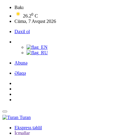
Bakı
0
26.2
C
Cümə, 7 Avqust 2026
Daxil ol
Abunə
Əlaqə
Turan
Ekspress təhlil
İcmallar