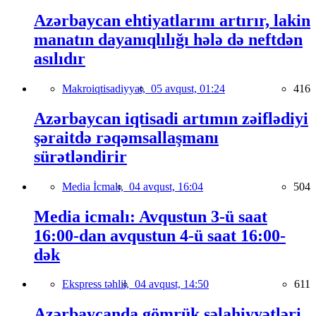
Azərbaycan ehtiyatlarını artırır, lakin
manatın dayanıqlılığı hələ də neftdən
asılıdır
Makroiqtisadiyyat,
05 avqust, 01:24
416
Azərbaycan iqtisadi artımın zəiflədiyi
şəraitdə rəqəmsallaşmanı
sürətləndirir
Media İcmalı,
04 avqust, 16:04
504
Media icmalı: Avqustun 3-ü saat
16:00-dan avqustun 4-ü saat 16:00-
dək
Ekspress təhlil,
04 avqust, 14:50
611
Azərbaycanda gömrük səlahiyyətləri