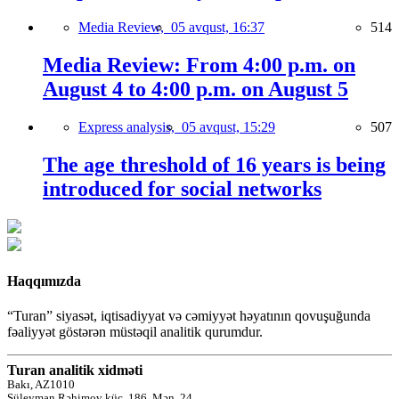
Media Review,
05 avqust, 16:37
514
Media Review: From 4:00 p.m. on
August 4 to 4:00 p.m. on August 5
Express analysis,
05 avqust, 15:29
507
The age threshold of 16 years is being
introduced for social networks
Haqqımızda
“Turan” siyasət, iqtisadiyyat və cəmiyyət həyatının qovuşuğunda
fəaliyyət göstərən müstəqil analitik qurumdur.
Turan analitik xidməti
Bakı, AZ1010
Süleyman Rəhimov küç.,186, Mən. 24