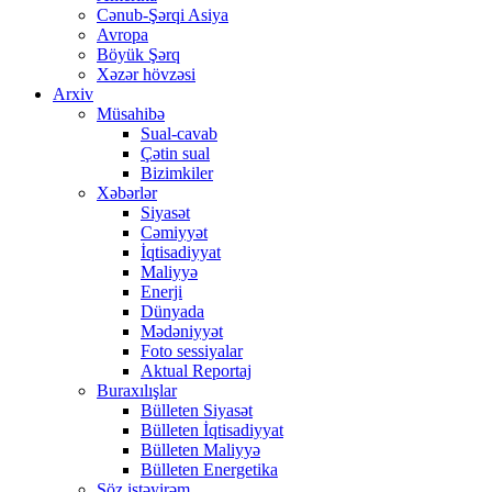
Cənub-Şərqi Asiya
Avropa
Böyük Şərq
Xəzər hövzəsi
Arxiv
Müsahibə
Sual-cavab
Çətin sual
Bizimkiler
Xəbərlər
Siyasət
Cəmiyyət
İqtisadiyyat
Maliyyə
Enerji
Dünyada
Mədəniyyət
Foto sessiyalar
Aktual Reportaj
Buraxılışlar
Bülleten Siyasət
Bülleten İqtisadiyyat
Bülleten Maliyyə
Bülleten Energetika
Söz istəyirəm