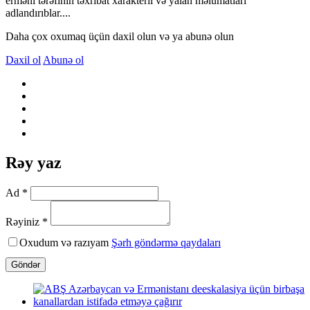
erməni tərəfinin təxribat xarakterli və yalan məlumatları
adlandırıblar....
Daha çox oxumaq üçün daxil olun və ya abunə olun
Daxil ol
Abunə ol
Rəy yaz
Ad *
Rəyiniz *
Oxudum və razıyam
Şərh göndərmə qaydaları
Göndər