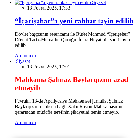
Siyasət
13 Fevral 2025, 17:33
“İçərişəhər”ə yeni rəhbər təyin edilib
Dövlət başçısının sərəncamı ilə Rüfət Mahmud “İçərişəhər”
Dövlət Tarix-Memarlıq Qoruğu İdarə Heyətinin sədri təyin
edilib.
Ardını oxu
Siyasət
13 Fevral 2025, 17:01
Məhkəmə Şahnaz Bəylərqızını azad
etməyib
Fevralın 13-də Apellyasiya Məhkəməsi jurnalist Şahnaz
Bəylərqızının həbsilə bağlı Xətai Rayon Məhkəməsinin
qərarından müdafiə tərəfinin şikayətini təmin etməyib.
Ardını oxu