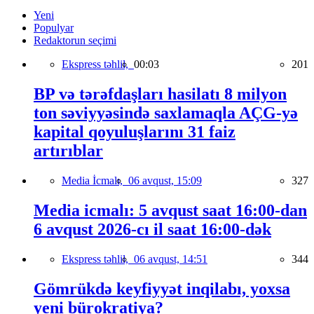
Yeni
Populyar
Redaktorun seçimi
Ekspress təhlil,
00:03
201
BP və tərəfdaşları hasilatı 8 milyon
ton səviyyəsində saxlamaqla AÇG-yə
kapital qoyuluşlarını 31 faiz
artırıblar
Media İcmalı,
06 avqust, 15:09
327
Media icmalı: 5 avqust saat 16:00-dan
6 avqust 2026-cı il saat 16:00-dək
Ekspress təhlil,
06 avqust, 14:51
344
Gömrükdə keyfiyyət inqilabı, yoxsa
yeni bürokratiya?