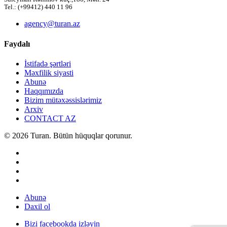
Tel.: (+99412) 440 11 96
agency@turan.az
Faydalı
İstifadə şərtləri
Məxfilik siyasti
Abunə
Haqqımızda
Bizim mütəxəssislərimiz
Arxiv
CONTACT AZ
© 2026 Turan. Bütün hüquqlar qorunur.
Abunə
Daxil ol
Bizi facebookda izləyin