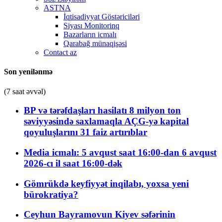
ASTNA
İqtisadiyyat Göstəriciləri
Siyası Monitorinq
Bazarların icmalı
Qarabağ münaqişəsi
Contact az
Son yenilənmə
(7 saat əvvəl)
BP və tərəfdaşları hasilatı 8 milyon ton
səviyyəsində saxlamaqla AÇG-yə kapital
qoyuluşlarını 31 faiz artırıblar
Media icmalı: 5 avqust saat 16:00-dan 6 avqust
2026-cı il saat 16:00-dək
Gömrükdə keyfiyyət inqilabı, yoxsa yeni
bürokratiya?
Ceyhun Bayramovun Kiyev səfərinin