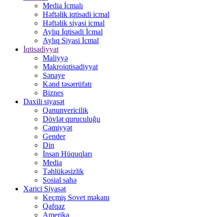
Media İcmalı
Həftəlik iqtisadi icmal
Həftəlik siyasi icmal
Aylıq İqtisadi İcmal
Aylıq Siyasi İcmal
İqtisadiyyat
Maliyyə
Makroiqtisadiyyat
Sənaye
Kənd təsərrüfatı
Biznes
Daxili siyasət
Qanunvericilik
Dövlət quruculuğu
Cəmiyyət
Gender
Din
İnsan Hüquqları
Media
Təhlükəsizlik
Sosial sahə
Xarici Siyasət
Keçmiş Sovet məkanı
Qafqaz
Amerika