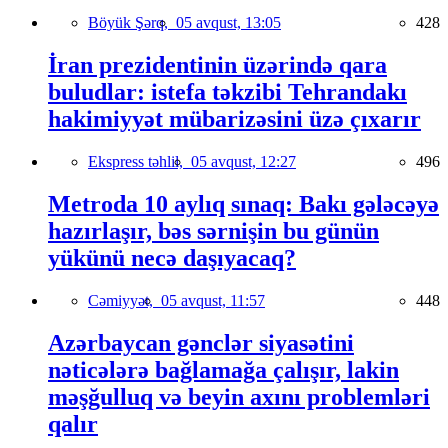
Böyük Şərq,
05 avqust, 13:05
428
İran prezidentinin üzərində qara
buludlar: istefa təkzibi Tehrandakı
hakimiyyət mübarizəsini üzə çıxarır
Ekspress təhlil,
05 avqust, 12:27
496
Metroda 10 aylıq sınaq: Bakı gələcəyə
hazırlaşır, bəs sərnişin bu günün
yükünü necə daşıyacaq?
Cəmiyyət,
05 avqust, 11:57
448
Azərbaycan gənclər siyasətini
nəticələrə bağlamağa çalışır, lakin
məşğulluq və beyin axını problemləri
qalır