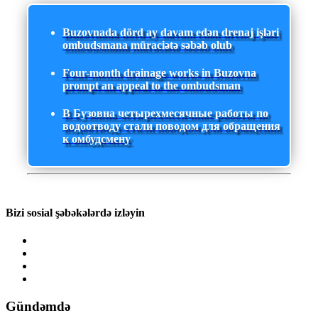
Buzovnada dörd ay davam edən drenaj işləri
ombudsmana müraciətə səbəb olub
Four-month drainage works in Buzovna
prompt an appeal to the ombudsman
В Бузовна четырехмесячные работы по
водоотводу стали поводом для обращения
к омбудсмену
Bizi sosial şəbəkələrdə izləyin
Gündəmdə