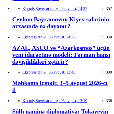
Keçmiş Sovet məkanı,
06 avqust, 14:37
357
Ceyhun Bayramovun Kiyev səfərinin
arxasında nə dayanır?
Ekspress təhlil,
06 avqust, 14:32
340
AZAL, ASCO və “Azərkosmos” üçün
yeni idarəetmə modeli: Fərman hansı
dəyişiklikləri gətirir?
Ekspress təhlil,
06 avqust, 13:43
330
Məhkəmə icmalı: 3–5 avqust 2026-cı
il
Keçmiş Sovet məkanı,
06 avqust, 13:19
338
Sülh naminə diplomatiya: Tokayevin