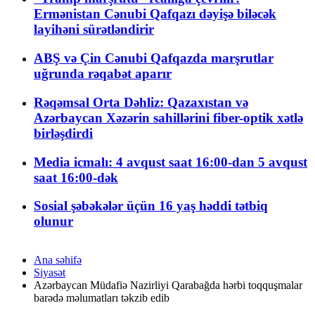
Ermənistan Cənubi Qafqazı dəyişə biləcək
layihəni sürətləndirir
ABŞ və Çin Cənubi Qafqazda marşrutlar
uğrunda rəqabət aparır
Rəqəmsal Orta Dəhliz: Qazaxıstan və
Azərbaycan Xəzərin sahillərini fiber-optik xətlə
birləşdirdi
Media icmalı: 4 avqust saat 16:00-dan 5 avqust
saat 16:00-dək
Sosial şəbəkələr üçün 16 yaş həddi tətbiq
olunur
Ana səhifə
Siyasət
Azərbaycan Müdafiə Nazirliyi Qarabağda hərbi toqquşmalar
barədə məlumatları təkzib edib