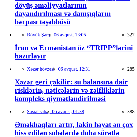
döyüş əməliyyatlarının
dayandırılması və danışıqların
bərpası təşəbbüsü
Böyük Şərq,
06 avqust, 13:05
327
İran və Ermənistan öz “TRIPP”lərini
hazırlayır
Xəzər hövzəsi,
06 avqust, 12:31
285
Xəzər geri çəkilir: su balansına dair
risklərin, nəticələrin və zəifliklərin
kompleks qiymətləndirilməsi
Sosial sahə,
06 avqust, 01:38
388
Əməkhaqları artır, lakin həyat ən çox
hiss edilən sahələrdə daha sürətlə