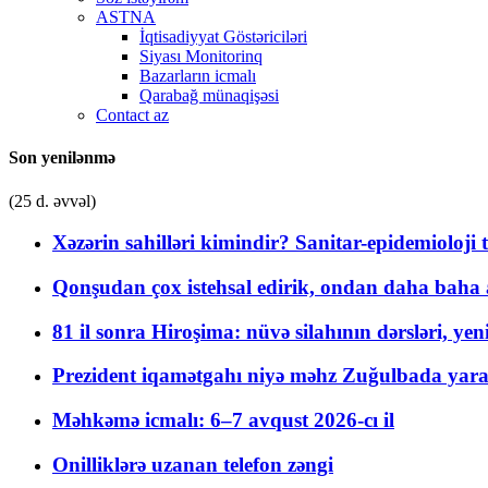
ASTNA
İqtisadiyyat Göstəriciləri
Siyası Monitorinq
Bazarların icmalı
Qarabağ münaqişəsi
Contact az
Son yenilənmə
(25 d. əvvəl)
Xəzərin sahilləri kimindir? Sanitar-epidemioloji t
Qonşudan çox istehsal edirik, ondan daha baha a
81 il sonra Hiroşima: nüvə silahının dərsləri, yen
Prezident iqamətgahı niyə məhz Zuğulbada yaradı
Məhkəmə icmalı: 6–7 avqust 2026-cı il
Onilliklərə uzanan telefon zəngi