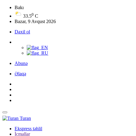
Bakı
0
33.5
C
Bazar, 9 Avqust 2026
Daxil ol
Abunə
Əlaqə
Turan
Ekspress təhlil
İcmallar