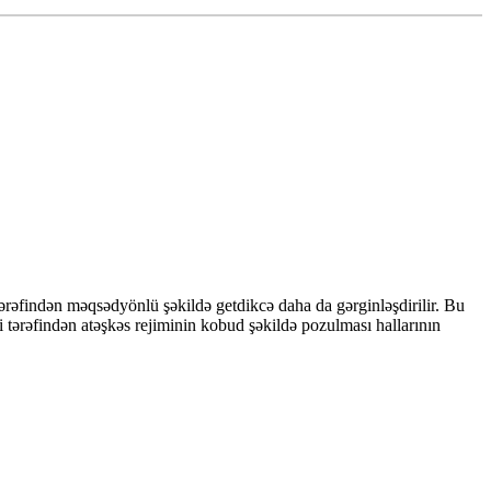
rəfindən məqsədyönlü şəkildə getdikcə daha da gərginləşdirilir. Bu
tərəfindən atəşkəs rejiminin kobud şəkildə pozulması hallarının