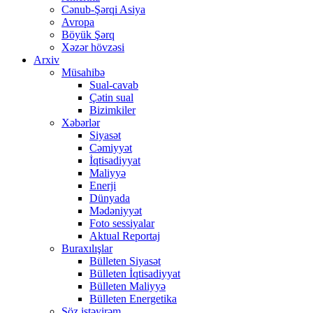
Cənub-Şərqi Asiya
Avropa
Böyük Şərq
Xəzər hövzəsi
Arxiv
Müsahibə
Sual-cavab
Çətin sual
Bizimkiler
Xəbərlər
Siyasət
Cəmiyyət
İqtisadiyyat
Maliyyə
Enerji
Dünyada
Mədəniyyət
Foto sessiyalar
Aktual Reportaj
Buraxılışlar
Bülleten Siyasət
Bülleten İqtisadiyyat
Bülleten Maliyyə
Bülleten Energetika
Söz istəyirəm