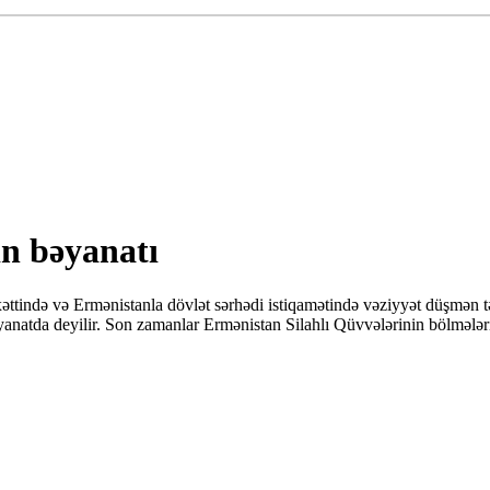
n bəyanatı
tində və Ermənistanla dövlət sərhədi istiqamətində vəziyyət düşmən tə
natda deyilir. Son zamanlar Ermənistan Silahlı Qüvvələrinin bölmələri 