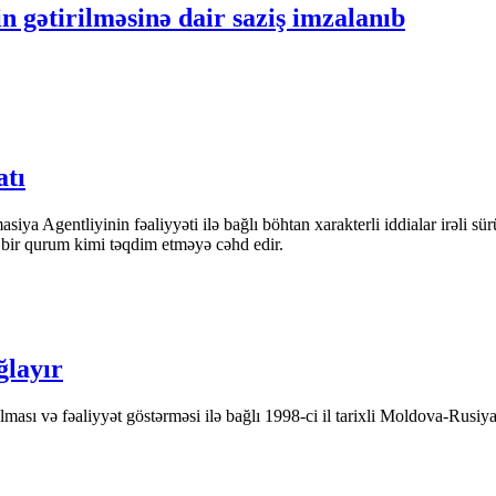
gətirilməsinə dair saziş imzalanıb
atı
iya Agentliyinin fəaliyyəti ilə bağlı böhtan xarakterli iddialar irəli sü
n bir qurum kimi təqdim etməyə cəhd edir.
ğlayır
ası və fəaliyyət göstərməsi ilə bağlı 1998-ci il tarixli Moldova-Rusiya 