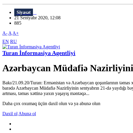
Siyasət
21 Sentyabr 2020, 12:08
885
A-
A
A+
EN
RU
Turan İnformasiya Agentliyi
Azərbaycan Müdafiə Nazirliyini
Bakı/21.09.20/Turan: Ermənistan və Azərbaycan qoşunlarının təmas xət
barədə Azərbaycan Müdafiə Nazirliyinin sentyabrın 21-də yaydığı bəya
artması, təmas xəttinə yaxın yaşayış məntəqə...
Daha çox oxumaq üçün daxil olun və ya abunə olun
Daxil ol
Abunə ol