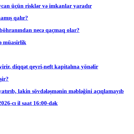
ycan üçün risklər və imkanlar yaradır
amış qalır?
t böhranından necə qaçmaq olar?
ə müasirlik
rir, diqqət qeyri-neft kapitalına yönəlir
şir?
tırıb, lakin sövdələşmənin məbləğini açıqlamayıb
026-cı il saat 16:00-dək