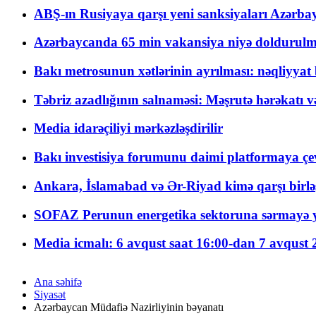
ABŞ-ın Rusiyaya qarşı yeni sanksiyaları Azərba
Azərbaycanda 65 min vakansiya niyə doldurulm
Bakı metrosunun xətlərinin ayrılması: nəqliyya
Təbriz azadlığının salnaməsi: Məşrutə hərəkatı v
Media idarəçiliyi mərkəzləşdirilir
Bakı investisiya forumunu daimi platformaya çevi
Ankara, İslamabad və Ər-Riyad kimə qarşı birlə
SOFAZ Perunun energetika sektoruna sərmayə ya
Media icmalı: 6 avqust saat 16:00-dan 7 avqust 2
Ana səhifə
Siyasət
Azərbaycan Müdafiə Nazirliyinin bəyanatı