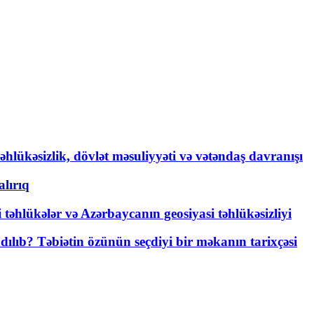
əhlükəsizlik, dövlət məsuliyyəti və vətəndaş davranışı
lırıq
i təhlükələr və Azərbaycanın geosiyasi təhlükəsizliyi
lıb? Təbiətin özünün seçdiyi bir məkanın tarixçəsi