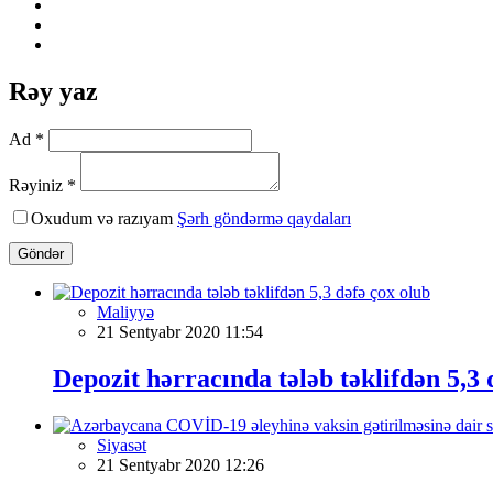
Rəy yaz
Ad *
Rəyiniz *
Oxudum və razıyam
Şərh göndərmə qaydaları
Göndər
Maliyyə
21 Sentyabr 2020 11:54
Depozit hərracında tələb təklifdən 5,3 
Siyasət
21 Sentyabr 2020 12:26