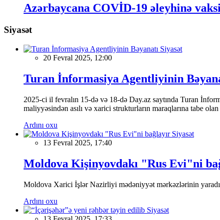
Azərbaycana COVİD-19 əleyhinə vaksin 
Siyasət
Siyasət
20 Fevral 2025, 12:00
Turan İnformasiya Agentliyinin Bəyan
2025-ci il fevralın 15-də və 18-də Day.az saytında Turan İnformas
maliyyəsindən asılı və xarici strukturların maraqlarına tabe ola
Ardını oxu
Siyasət
13 Fevral 2025, 17:40
Moldova Kişinyovdakı "Rus Evi"ni ba
Moldova Xarici İşlər Nazirliyi mədəniyyət mərkəzlərinin yaradılm
Ardını oxu
Siyasət
13 Fevral 2025, 17:33