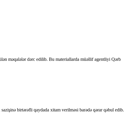
rülən məqalələr dərc edilib. Bu materiallarda müəllif agentliyi Qərb
sazişinə birtərəfli qaydada xitam verilməsi barədə qərar qəbul edib.