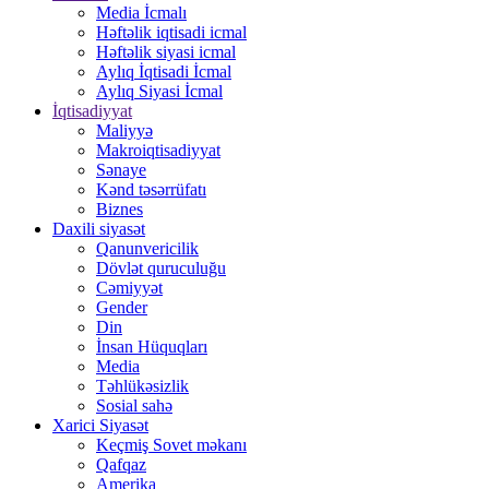
Media İcmalı
Həftəlik iqtisadi icmal
Həftəlik siyasi icmal
Aylıq İqtisadi İcmal
Aylıq Siyasi İcmal
İqtisadiyyat
Maliyyə
Makroiqtisadiyyat
Sənaye
Kənd təsərrüfatı
Biznes
Daxili siyasət
Qanunvericilik
Dövlət quruculuğu
Cəmiyyət
Gender
Din
İnsan Hüquqları
Media
Təhlükəsizlik
Sosial sahə
Xarici Siyasət
Keçmiş Sovet məkanı
Qafqaz
Amerika