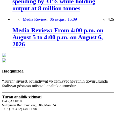
spending by 31% while holding
output at 8 million tonnes
Media Review,
06 avqust, 15:09
426
Media Review: From 4:00 p.m. on
August 5 to 4:00 p.m. on August 6,
2026
Haqqımızda
“Turan” siyasət, iqtisadiyyat və cəmiyyət həyatının qovuşuğunda
fəaliyyət göstərən müstəqil analitik qurumdur.
Turan analitik xidməti
Bakı, AZ1010
Süleyman Rəhimov küç.,186, Mən. 24
Tel.: (+99412) 440 11 96