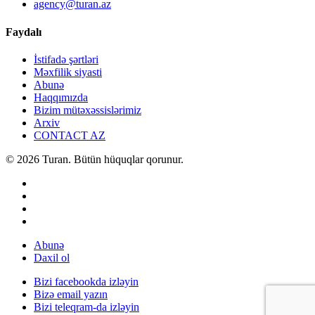
agency@turan.az
Faydalı
İstifadə şərtləri
Məxfilik siyasti
Abunə
Haqqımızda
Bizim mütəxəssislərimiz
Arxiv
CONTACT AZ
© 2026 Turan. Bütün hüquqlar qorunur.
Abunə
Daxil ol
Bizi facebookda izləyin
Bizə email yazın
Bizi teleqram-da izləyin