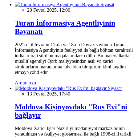
Siyasət
20 Fevral 2025, 12:00
Turan İnformasiya Agentliyinin
Bəyanatı
2025-ci il fevralın 15-də və 18-də Day.az saytında Turan
İnformasiya Agentliyinin fəaliyyəti ilə bağlı böhtan xarakterli
iddialar irəli sürülən məqalələr dərc edilib. Bu materiallarda
müəllif agentliyi Qərb maliyyəsindən asılı və xarici
strukturların maraqlarına tabe olan bir qurum kimi təqdim
etməyə cəhd edir.
Ardını oxu
Siyasət
13 Fevral 2025, 17:40
Moldova Kişinyovdakı "Rus Evi"ni
bağlayır
Moldova Xarici İşlər Nazirliyi mədəniyyət mərkəzlərinin
yaradılması və fəaliyyət göstərməsi ilə bağlı 1998-ci il tarixli