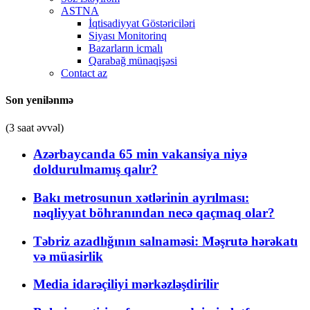
ASTNA
İqtisadiyyat Göstəriciləri
Siyası Monitorinq
Bazarların icmalı
Qarabağ münaqişəsi
Contact az
Son yenilənmə
(3 saat əvvəl)
Azərbaycanda 65 min vakansiya niyə
doldurulmamış qalır?
Bakı metrosunun xətlərinin ayrılması:
nəqliyyat böhranından necə qaçmaq olar?
Təbriz azadlığının salnaməsi: Məşrutə hərəkatı
və müasirlik
Media idarəçiliyi mərkəzləşdirilir