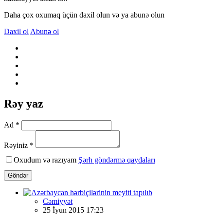
Daha çox oxumaq üçün daxil olun və ya abunə olun
Daxil ol
Abunə ol
Rəy yaz
Ad *
Rəyiniz *
Oxudum və razıyam
Şərh göndərmə qaydaları
Göndər
Cəmiyyət
25 İyun 2015 17:23