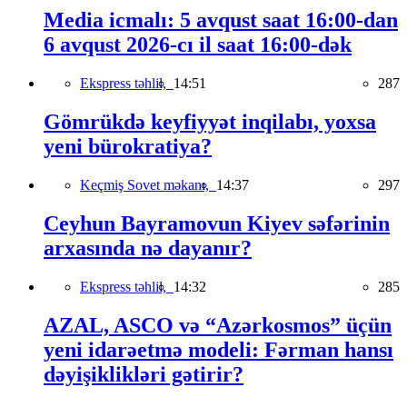
Media icmalı: 5 avqust saat 16:00-dan
6 avqust 2026-cı il saat 16:00-dək
Ekspress təhlil,
14:51
287
Gömrükdə keyfiyyət inqilabı, yoxsa
yeni bürokratiya?
Keçmiş Sovet məkanı,
14:37
297
Ceyhun Bayramovun Kiyev səfərinin
arxasında nə dayanır?
Ekspress təhlil,
14:32
285
AZAL, ASCO və “Azərkosmos” üçün
yeni idarəetmə modeli: Fərman hansı
dəyişiklikləri gətirir?