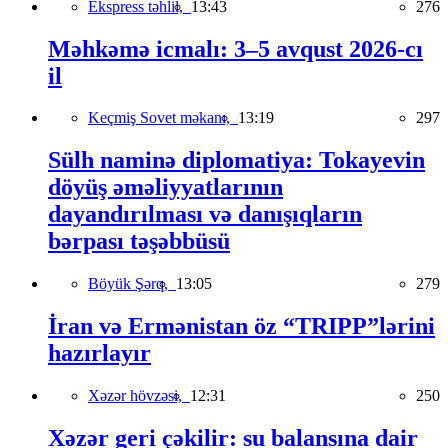
Ekspress təhlil,
13:43
276
Məhkəmə icmalı: 3–5 avqust 2026-cı
il
Keçmiş Sovet məkanı,
13:19
297
Sülh naminə diplomatiya: Tokayevin
döyüş əməliyyatlarının
dayandırılması və danışıqların
bərpası təşəbbüsü
Böyük Şərq,
13:05
279
İran və Ermənistan öz “TRIPP”lərini
hazırlayır
Xəzər hövzəsi,
12:31
250
Xəzər geri çəkilir: su balansına dair