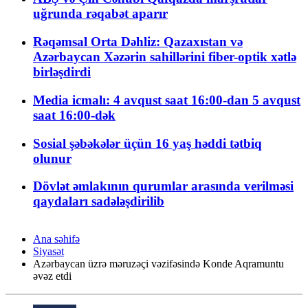
uğrunda rəqabət aparır
Rəqəmsal Orta Dəhliz: Qazaxıstan və
Azərbaycan Xəzərin sahillərini fiber-optik xətlə
birləşdirdi
Media icmalı: 4 avqust saat 16:00-dan 5 avqust
saat 16:00-dək
Sosial şəbəkələr üçün 16 yaş həddi tətbiq
olunur
Dövlət əmlakının qurumlar arasında verilməsi
qaydaları sadələşdirilib
Ana səhifə
Siyasət
Azərbaycan üzrə məruzəçi vəzifəsində Konde Aqramuntu
əvəz etdi