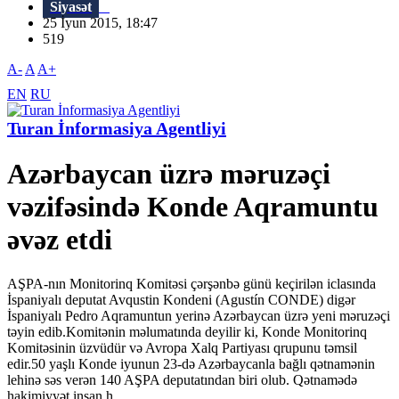
Siyasət
25 İyun 2015, 18:47
519
A-
A
A+
EN
RU
Turan İnformasiya Agentliyi
Azərbaycan üzrə məruzəçi
vəzifəsində Konde Aqramuntu
əvəz etdi
AŞPA-nın Monitorinq Komitəsi çərşənbə günü keçirilən iclasında
İspaniyalı deputat Avqustin Kondeni (Agustín CONDE) digər
İspaniyalı Pedro Aqramuntun yerinə Azərbaycan üzrə yeni məruzəçi
təyin edib.Komitənin məlumatında deyilir ki, Konde Monitorinq
Komitəsinin üzvüdür və Avropa Xalq Partiyası qrupunu təmsil
edir.50 yaşlı Konde iyunun 23-də Azərbaycanla bağlı qətnamənin
lehinə səs verən 140 AŞPA deputatından biri olub. Qətnamədə
hakimiyyət insan h...