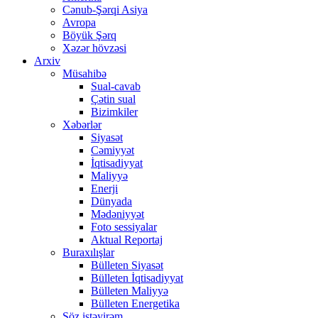
Cənub-Şərqi Asiya
Avropa
Böyük Şərq
Xəzər hövzəsi
Arxiv
Müsahibə
Sual-cavab
Çətin sual
Bizimkiler
Xəbərlər
Siyasət
Cəmiyyət
İqtisadiyyat
Maliyyə
Enerji
Dünyada
Mədəniyyət
Foto sessiyalar
Aktual Reportaj
Buraxılışlar
Bülleten Siyasət
Bülleten İqtisadiyyat
Bülleten Maliyyə
Bülleten Energetika
Söz istəyirəm