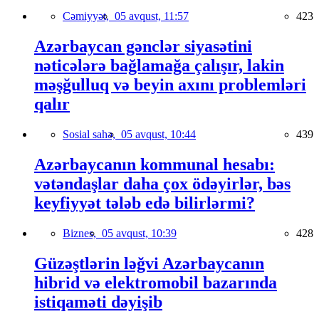
Cəmiyyət,
05 avqust, 11:57
423
Azərbaycan gənclər siyasətini
nəticələrə bağlamağa çalışır, lakin
məşğulluq və beyin axını problemləri
qalır
Sosial sahə,
05 avqust, 10:44
439
Azərbaycanın kommunal hesabı:
vətəndaşlar daha çox ödəyirlər, bəs
keyfiyyət tələb edə bilirlərmi?
Biznes,
05 avqust, 10:39
428
Güzəştlərin ləğvi Azərbaycanın
hibrid və elektromobil bazarında
istiqaməti dəyişib