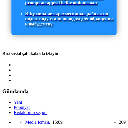
prompt an appeal to the ombudsman
В Бузовна четырехмесячные работы по
водоотводу стали поводом для обращения
к омбудсмену
Bizi sosial şəbəkələrdə izləyin
Gündəmdə
Yeni
Populyar
Redaktorun seçimi
Media İcmalı,
15:09
269