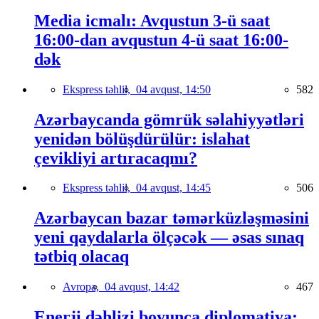
Media icmalı: Avqustun 3-ü saat
16:00-dan avqustun 4-ü saat 16:00-
dək
Ekspress təhlil,
04 avqust, 14:50
582
Azərbaycanda gömrük səlahiyyətləri
yenidən bölüşdürülür: islahat
çevikliyi artıracaqmı?
Ekspress təhlil,
04 avqust, 14:45
506
Azərbaycan bazar təmərküzləşməsini
yeni qaydalarla ölçəcək — əsas sınaq
tətbiq olacaq
Avropa,
04 avqust, 14:42
467
Enerji dəhlizi boyunca diplomatiya: