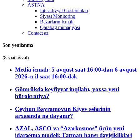
ASTNA
İqtisadiyyat Göstəriciləri
Siyası Monitorinq
Bazarların icmalı
Qarabağ münaqişəsi
Contact az
Son yenilənmə
(8 saat əvvəl)
Media icmalı: 5 avqust saat 16:00-dan 6 avqust
2026-cı il saat 16:00-dək
Gömrükdə keyfiyyət inqilabı, yoxsa yeni
bürokratiya?
Ceyhun Bayramovun Kiyev səfərinin
arxasında nə dayanır?
AZAL, ASCO və “Azərkosmos” üçün yeni
idarəetmə modeli: Fərman hansı dəyişiklikləri