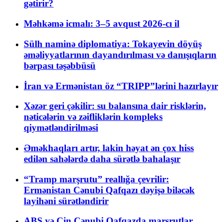
gətirir?
Məhkəmə icmalı: 3–5 avqust 2026-cı il
Sülh naminə diplomatiya: Tokayevin döyüş
əməliyyatlarının dayandırılması və danışıqların
bərpası təşəbbüsü
İran və Ermənistan öz “TRIPP”lərini hazırlayır
Xəzər geri çəkilir: su balansına dair risklərin,
nəticələrin və zəifliklərin kompleks
qiymətləndirilməsi
Əməkhaqları artır, lakin həyat ən çox hiss
edilən sahələrdə daha sürətlə bahalaşır
“Tramp marşrutu” reallığa çevrilir:
Ermənistan Cənubi Qafqazı dəyişə biləcək
layihəni sürətləndirir
ABŞ və Çin Cənubi Qafqazda marşrutlar