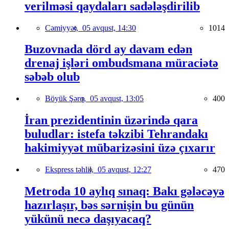
verilməsi qaydaları sadələşdirilib
Cəmiyyət,
05 avqust, 14:30
1014
Buzovnada dörd ay davam edən
drenaj işləri ombudsmana müraciətə
səbəb olub
Böyük Şərq,
05 avqust, 13:05
400
İran prezidentinin üzərində qara
buludlar: istefa təkzibi Tehrandakı
hakimiyyət mübarizəsini üzə çıxarır
Ekspress təhlil,
05 avqust, 12:27
470
Metroda 10 aylıq sınaq: Bakı gələcəyə
hazırlaşır, bəs sərnişin bu günün
yükünü necə daşıyacaq?