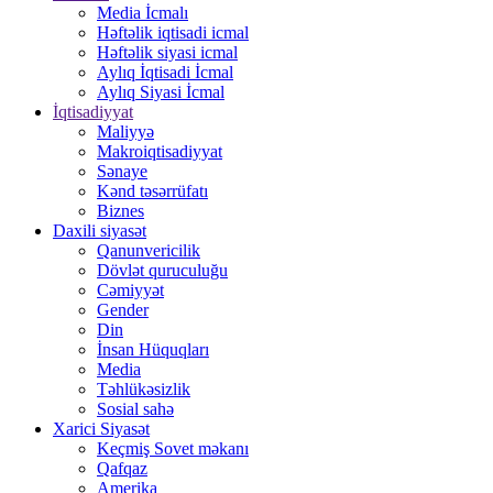
Media İcmalı
Həftəlik iqtisadi icmal
Həftəlik siyasi icmal
Aylıq İqtisadi İcmal
Aylıq Siyasi İcmal
İqtisadiyyat
Maliyyə
Makroiqtisadiyyat
Sənaye
Kənd təsərrüfatı
Biznes
Daxili siyasət
Qanunvericilik
Dövlət quruculuğu
Cəmiyyət
Gender
Din
İnsan Hüquqları
Media
Təhlükəsizlik
Sosial sahə
Xarici Siyasət
Keçmiş Sovet məkanı
Qafqaz
Amerika