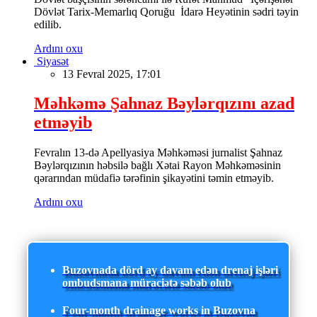
Dövlət Tarix-Memarlıq Qoruğu İdarə Heyətinin sədri təyin
edilib.
Ardını oxu
Siyasət
13 Fevral 2025, 17:01
Məhkəmə Şahnaz Bəylərqızını azad
etməyib
Fevralın 13-də Apellyasiya Məhkəməsi jurnalist Şahnaz
Bəylərqızının həbsilə bağlı Xətai Rayon Məhkəməsinin
qərarından müdafiə tərəfinin şikayətini təmin etməyib.
Ardını oxu
Buzovnada dörd ay davam edən drenaj işləri
ombudsmana müraciətə səbəb olub
Four-month drainage works in Buzovna