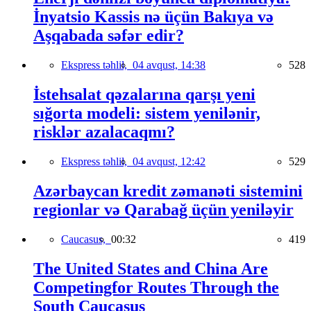
İnyatsio Kassis nə üçün Bakıya və
Aşqabada səfər edir?
Ekspress təhlil,
04 avqust, 14:38
528
İstehsalat qəzalarına qarşı yeni
sığorta modeli: sistem yenilənir,
risklər azalacaqmı?
Ekspress təhlil,
04 avqust, 12:42
529
Azərbaycan kredit zəmanəti sistemini
regionlar və Qarabağ üçün yeniləyir
Caucasus,
00:32
419
The United States and China Are
Competingfor Routes Through the
South Caucasus