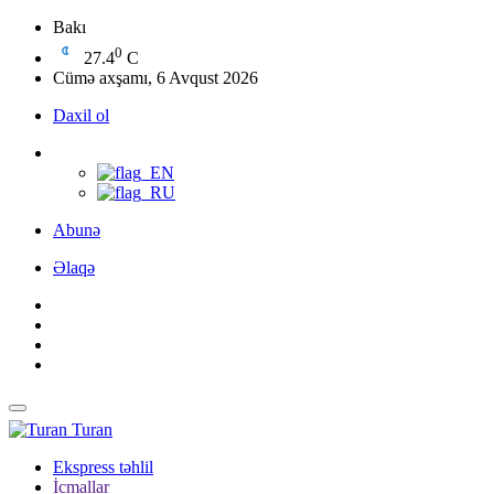
Bakı
0
27.4
C
Cümə axşamı, 6 Avqust 2026
Daxil ol
Abunə
Əlaqə
Turan
Ekspress təhlil
İcmallar