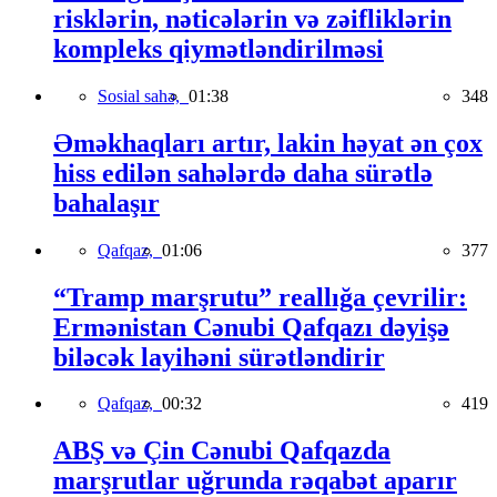
risklərin, nəticələrin və zəifliklərin
kompleks qiymətləndirilməsi
Sosial sahə,
01:38
348
Əməkhaqları artır, lakin həyat ən çox
hiss edilən sahələrdə daha sürətlə
bahalaşır
Qafqaz,
01:06
377
“Tramp marşrutu” reallığa çevrilir:
Ermənistan Cənubi Qafqazı dəyişə
biləcək layihəni sürətləndirir
Qafqaz,
00:32
419
ABŞ və Çin Cənubi Qafqazda
marşrutlar uğrunda rəqabət aparır