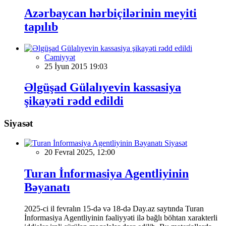
Azərbaycan hərbiçilərinin meyiti
tapılıb
Cəmiyyət
25 İyun 2015 19:03
Əlgüşad Gülalıyevin kassasiya
şikayəti rədd edildi
Siyasət
Siyasət
20 Fevral 2025, 12:00
Turan İnformasiya Agentliyinin
Bəyanatı
2025-ci il fevralın 15-də və 18-də Day.az saytında Turan
İnformasiya Agentliyinin fəaliyyəti ilə bağlı böhtan xarakterli