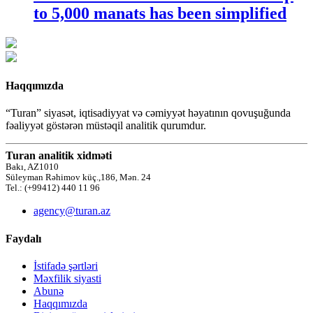
to 5,000 manats has been simplified
Haqqımızda
“Turan” siyasət, iqtisadiyyat və cəmiyyət həyatının qovuşuğunda
fəaliyyət göstərən müstəqil analitik qurumdur.
Turan analitik xidməti
Bakı, AZ1010
Süleyman Rəhimov küç.,186, Mən. 24
Tel.: (+99412) 440 11 96
agency@turan.az
Faydalı
İstifadə şərtləri
Məxfilik siyasti
Abunə
Haqqımızda