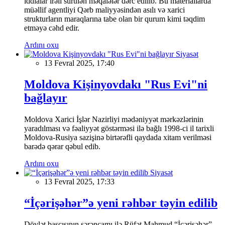
iddialar irəli sürülən məqalələr dərc edilib. Bu materiallarda
müəllif agentliyi Qərb maliyyəsindən asılı və xarici
strukturların maraqlarına tabe olan bir qurum kimi təqdim
etməyə cəhd edir.
Ardını oxu
Siyasət
13 Fevral 2025, 17:40
Moldova Kişinyovdakı "Rus Evi"ni
bağlayır
Moldova Xarici İşlər Nazirliyi mədəniyyət mərkəzlərinin
yaradılması və fəaliyyət göstərməsi ilə bağlı 1998-ci il tarixli
Moldova-Rusiya sazişinə birtərəfli qaydada xitam verilməsi
barədə qərar qəbul edib.
Ardını oxu
Siyasət
13 Fevral 2025, 17:33
“İçərişəhər”ə yeni rəhbər təyin edilib
Dövlət başçısının sərəncamı ilə Rüfət Mahmud “İçərişəhər”