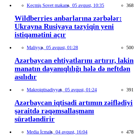
Keçmiş Sovet məkanı,
05 avqust, 10:35
368
Wildberries anbarlarına zərbələr:
Ukrayna Rusiyaya təzyiqin yeni
istiqamətini açır
Maliyyə,
05 avqust, 01:28
500
Azərbaycan ehtiyatlarını artırır, lakin
manatın dayanıqlılığı hələ də neftdən
asılıdır
Makroiqtisadiyyat,
05 avqust, 01:24
391
Azərbaycan iqtisadi artımın zəiflədiyi
şəraitdə rəqəmsallaşmanı
sürətləndirir
Media İcmalı,
04 avqust, 16:04
478