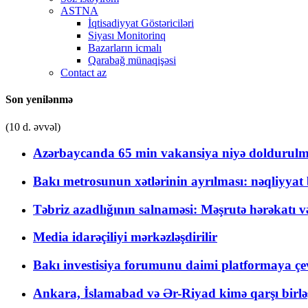
ASTNA
İqtisadiyyat Göstəriciləri
Siyası Monitorinq
Bazarların icmalı
Qarabağ münaqişəsi
Contact az
Son yenilənmə
(10 d. əvvəl)
Azərbaycanda 65 min vakansiya niyə doldurulm
Bakı metrosunun xətlərinin ayrılması: nəqliyya
Təbriz azadlığının salnaməsi: Məşrutə hərəkatı v
Media idarəçiliyi mərkəzləşdirilir
Bakı investisiya forumunu daimi platformaya çevi
Ankara, İslamabad və Ər-Riyad kimə qarşı birlə