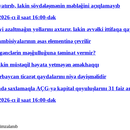
tırıb, lakin sövdələşmənin məbləğini açıqlamayıb
026-cı il saat 16:00-dək
 azaltmağın yollarını axtarır, lakin əvvəlki ittifaqa qa
bisiyalarının əsas elementinə çevrilir
 gənclərin məşğulluğuna təminat vermir?
kin müstəqil həyata yetməyən əməkhaqqı
rbaycan ticarət qaydalarını niyə dəyişməlidir
ində saxlamaqla AÇG-yə kapital qoyuluşlarını 31 faiz ar
026-cı il saat 16:00-dək
 imzalanıb