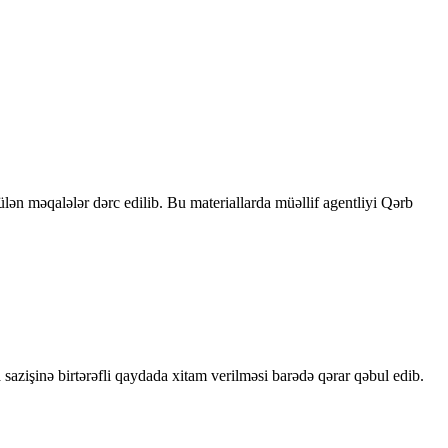
rülən məqalələr dərc edilib. Bu materiallarda müəllif agentliyi Qərb
sazişinə birtərəfli qaydada xitam verilməsi barədə qərar qəbul edib.