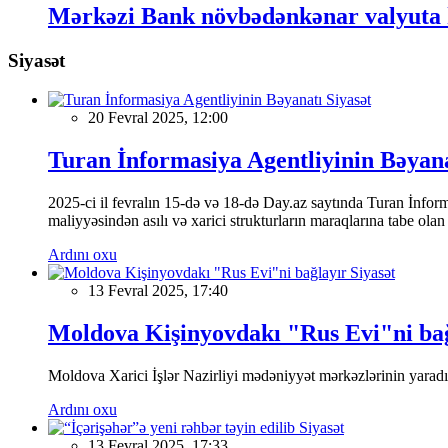
Mərkəzi Bank növbədənkənar valyuta h
Siyasət
Siyasət
20 Fevral 2025, 12:00
Turan İnformasiya Agentliyinin Bəyan
2025-ci il fevralın 15-də və 18-də Day.az saytında Turan İnformas
maliyyəsindən asılı və xarici strukturların maraqlarına tabe ola
Ardını oxu
Siyasət
13 Fevral 2025, 17:40
Moldova Kişinyovdakı "Rus Evi"ni ba
Moldova Xarici İşlər Nazirliyi mədəniyyət mərkəzlərinin yaradılm
Ardını oxu
Siyasət
13 Fevral 2025, 17:33