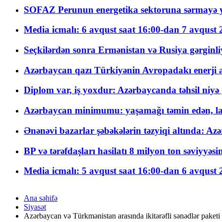
SOFAZ Perunun energetika sektoruna sərmayə ya
Media icmalı: 6 avqust saat 16:00-dan 7 avqust 2
Seçkilərdən sonra Ermənistan və Rusiya gərginliyi
Azərbaycan qazı Türkiyənin Avropadakı enerji am
Diplom var, iş yoxdur: Azərbaycanda təhsil niyə
Azərbaycan minimumu: yaşamağı təmin edən, la
Ənənəvi bazarlar şəbəkələrin təzyiqi altında: Azə
BP və tərəfdaşları hasilatı 8 milyon ton səviyyəs
Media icmalı: 5 avqust saat 16:00-dan 6 avqust 2
Ana səhifə
Siyasət
Azərbaycan və Türkmənistan arasında ikitərəfli sənədlər paketi