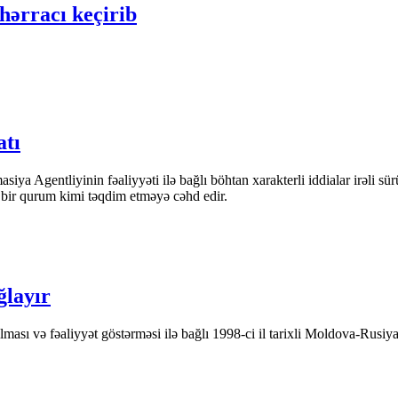
ərracı keçirib
atı
iya Agentliyinin fəaliyyəti ilə bağlı böhtan xarakterli iddialar irəli sü
n bir qurum kimi təqdim etməyə cəhd edir.
ğlayır
ası və fəaliyyət göstərməsi ilə bağlı 1998-ci il tarixli Moldova-Rusiya 