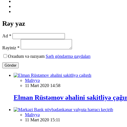
Rəy yaz
Ad *
Rəyiniz *
Oxudum və razıyam
Şərh göndərmə qaydaları
Göndər
Maliyyə
11 Mart 2020 14:58
Elman Rüstəmov əhalini sakitliyə çağı
Maliyyə
11 Mart 2020 15:11