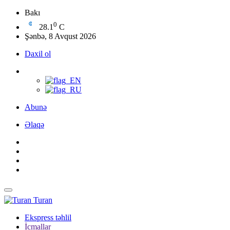
Bakı
0
28.1
C
Şənbə, 8 Avqust 2026
Daxil ol
Abunə
Əlaqə
Turan
Ekspress təhlil
İcmallar