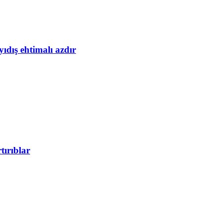
yıdış ehtimalı azdır
tırıblar