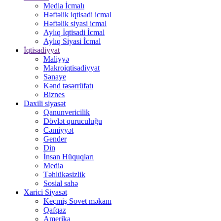
Media İcmalı
Həftəlik iqtisadi icmal
Həftəlik siyasi icmal
Aylıq İqtisadi İcmal
Aylıq Siyasi İcmal
İqtisadiyyat
Maliyyə
Makroiqtisadiyyat
Sənaye
Kənd təsərrüfatı
Biznes
Daxili siyasət
Qanunvericilik
Dövlət quruculuğu
Cəmiyyət
Gender
Din
İnsan Hüquqları
Media
Təhlükəsizlik
Sosial sahə
Xarici Siyasət
Keçmiş Sovet məkanı
Qafqaz
Amerika