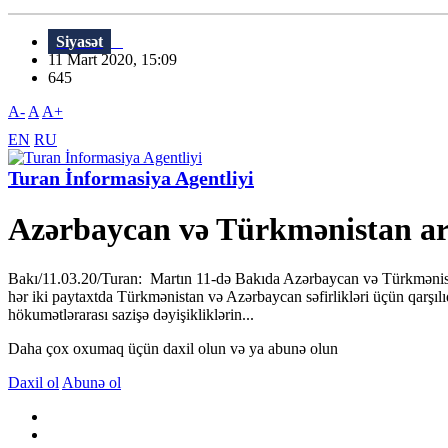
Siyasət
11 Mart 2020, 15:09
645
A-
A
A+
EN
RU
Turan İnformasiya Agentliyi
Azərbaycan və Türkmənistan aras
Bakı/11.03.20/Turan: Martın 11-də Bakıda Azərbaycan və Türkmənistan 
hər iki paytaxtda Türkmənistan və Azərbaycan səfirlikləri üçün qarşılı
hökumətlərarası sazişə dəyişikliklərin...
Daha çox oxumaq üçün daxil olun və ya abunə olun
Daxil ol
Abunə ol