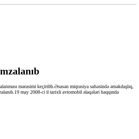
 imzalanıb
zalanması mərasimi keçirilib.Əsasən miqrasiya sahəsində əməkdaşlıq,
zalanıb.19 may 2008-ci il tarixli avtomobil əlaqələri haqqında