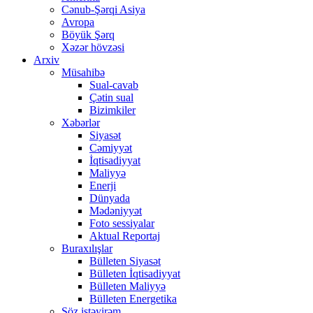
Cənub-Şərqi Asiya
Avropa
Böyük Şərq
Xəzər hövzəsi
Arxiv
Müsahibə
Sual-cavab
Çətin sual
Bizimkiler
Xəbərlər
Siyasət
Cəmiyyət
İqtisadiyyat
Maliyyə
Enerji
Dünyada
Mədəniyyət
Foto sessiyalar
Aktual Reportaj
Buraxılışlar
Bülleten Siyasət
Bülleten İqtisadiyyat
Bülleten Maliyyə
Bülleten Energetika
Söz istəyirəm