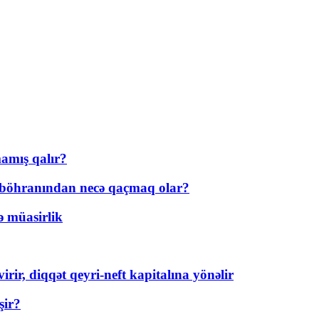
amış qalır?
t böhranından necə qaçmaq olar?
ə müasirlik
rir, diqqət qeyri-neft kapitalına yönəlir
şir?