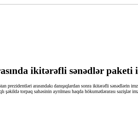
ında ikitərəfli sənədlər paketi
prezidentləri arasındakı danışıqlardan sonra ikitərəfli sənədlərin im
qlı şəkildə torpaq sahəsinin ayrılması haqda hökumətlərarası sazişlər im