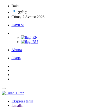
Bakı
0
27
C
Cümə, 7 Avqust 2026
Daxil ol
Abunə
Əlaqə
Turan
Ekspress təhlil
İcmallar