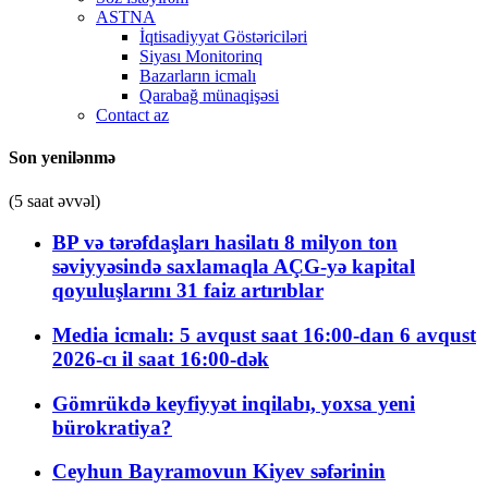
ASTNA
İqtisadiyyat Göstəriciləri
Siyası Monitorinq
Bazarların icmalı
Qarabağ münaqişəsi
Contact az
Son yenilənmə
(5 saat əvvəl)
BP və tərəfdaşları hasilatı 8 milyon ton
səviyyəsində saxlamaqla AÇG-yə kapital
qoyuluşlarını 31 faiz artırıblar
Media icmalı: 5 avqust saat 16:00-dan 6 avqust
2026-cı il saat 16:00-dək
Gömrükdə keyfiyyət inqilabı, yoxsa yeni
bürokratiya?
Ceyhun Bayramovun Kiyev səfərinin