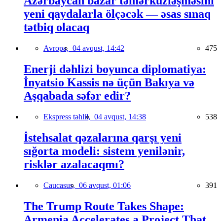
Azərbaycan bazar təmərküzləşməsini
yeni qaydalarla ölçəcək — əsas sınaq
tətbiq olacaq
Avropa,
04 avqust, 14:42
475
Enerji dəhlizi boyunca diplomatiya:
İnyatsio Kassis nə üçün Bakıya və
Aşqabada səfər edir?
Ekspress təhlil,
04 avqust, 14:38
538
İstehsalat qəzalarına qarşı yeni
sığorta modeli: sistem yenilənir,
risklər azalacaqmı?
Caucasus,
06 avqust, 01:06
391
The Trump Route Takes Shape:
Armenia Accelerates a Project That