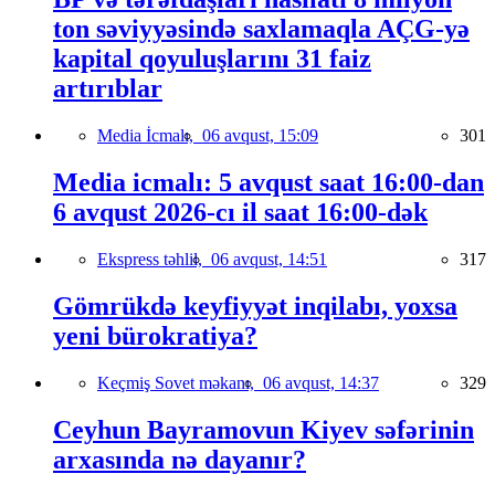
ton səviyyəsində saxlamaqla AÇG-yə
kapital qoyuluşlarını 31 faiz
artırıblar
Media İcmalı,
06 avqust, 15:09
301
Media icmalı: 5 avqust saat 16:00-dan
6 avqust 2026-cı il saat 16:00-dək
Ekspress təhlil,
06 avqust, 14:51
317
Gömrükdə keyfiyyət inqilabı, yoxsa
yeni bürokratiya?
Keçmiş Sovet məkanı,
06 avqust, 14:37
329
Ceyhun Bayramovun Kiyev səfərinin
arxasında nə dayanır?