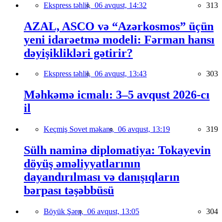
Ekspress təhlil,
06 avqust, 14:32
313
AZAL, ASCO və “Azərkosmos” üçün
yeni idarəetmə modeli: Fərman hansı
dəyişiklikləri gətirir?
Ekspress təhlil,
06 avqust, 13:43
303
Məhkəmə icmalı: 3–5 avqust 2026-cı
il
Keçmiş Sovet məkanı,
06 avqust, 13:19
319
Sülh naminə diplomatiya: Tokayevin
döyüş əməliyyatlarının
dayandırılması və danışıqların
bərpası təşəbbüsü
Böyük Şərq,
06 avqust, 13:05
304