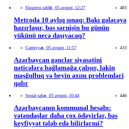
Ekspress təhlil,
05 avqust, 12:27
483
Metroda 10 aylıq sınaq: Bakı gələcəyə
hazırlaşır, bəs sərnişin bu günün
yükünü necə daşıyacaq?
Cəmiyyət,
05 avqust, 11:57
433
Azərbaycan gənclər siyasətini
nəticələrə bağlamağa çalışır, lakin
məşğulluq və beyin axını problemləri
qalır
Sosial sahə,
05 avqust, 10:44
446
Azərbaycanın kommunal hesabı:
vətəndaşlar daha çox ödəyirlər, bəs
keyfiyyət tələb edə bilirlərmi?