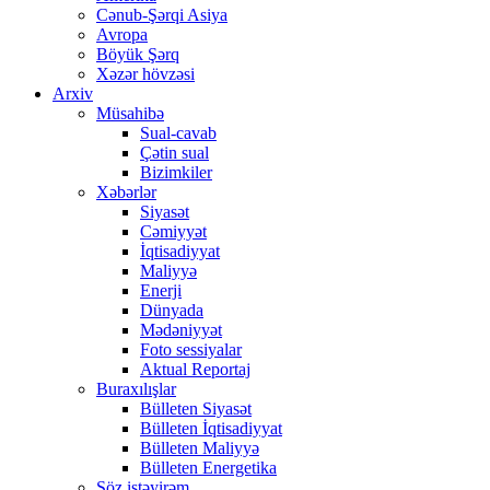
Cənub-Şərqi Asiya
Avropa
Böyük Şərq
Xəzər hövzəsi
Arxiv
Müsahibə
Sual-cavab
Çətin sual
Bizimkiler
Xəbərlər
Siyasət
Cəmiyyət
İqtisadiyyat
Maliyyə
Enerji
Dünyada
Mədəniyyət
Foto sessiyalar
Aktual Reportaj
Buraxılışlar
Bülleten Siyasət
Bülleten İqtisadiyyat
Bülleten Maliyyə
Bülleten Energetika
Söz istəyirəm