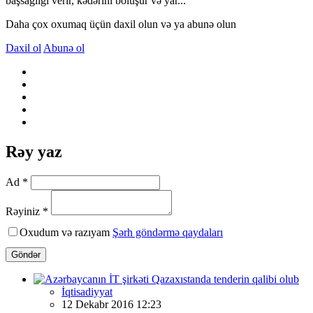
başsağlığı verir, kədərini bölüşür və yar...
Daha çox oxumaq üçün daxil olun və ya abunə olun
Daxil ol
Abunə ol
Rəy yaz
Ad *
Rəyiniz *
Oxudum və razıyam
Şərh göndərmə qaydaları
Göndər
İqtisadiyyat
12 Dekabr 2016 12:23