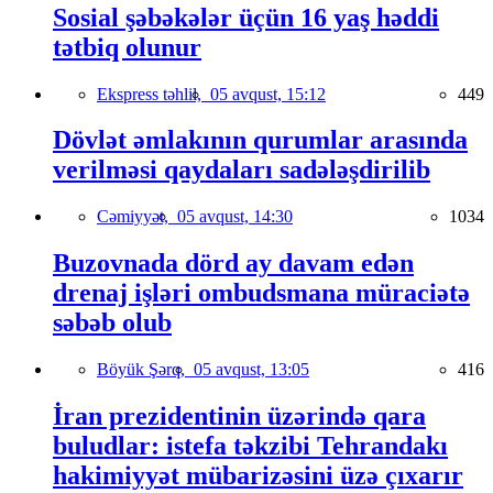
Sosial şəbəkələr üçün 16 yaş həddi
tətbiq olunur
Ekspress təhlil,
05 avqust, 15:12
449
Dövlət əmlakının qurumlar arasında
verilməsi qaydaları sadələşdirilib
Cəmiyyət,
05 avqust, 14:30
1034
Buzovnada dörd ay davam edən
drenaj işləri ombudsmana müraciətə
səbəb olub
Böyük Şərq,
05 avqust, 13:05
416
İran prezidentinin üzərində qara
buludlar: istefa təkzibi Tehrandakı
hakimiyyət mübarizəsini üzə çıxarır