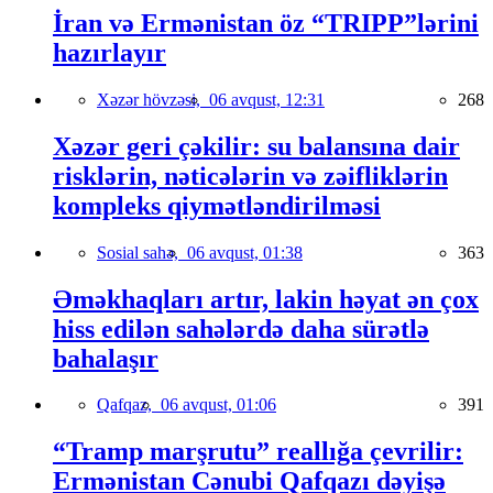
İran və Ermənistan öz “TRIPP”lərini
hazırlayır
Xəzər hövzəsi,
06 avqust, 12:31
268
Xəzər geri çəkilir: su balansına dair
risklərin, nəticələrin və zəifliklərin
kompleks qiymətləndirilməsi
Sosial sahə,
06 avqust, 01:38
363
Əməkhaqları artır, lakin həyat ən çox
hiss edilən sahələrdə daha sürətlə
bahalaşır
Qafqaz,
06 avqust, 01:06
391
“Tramp marşrutu” reallığa çevrilir:
Ermənistan Cənubi Qafqazı dəyişə