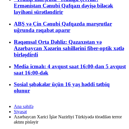
Ermənistan Cənubi Qafqazı dəyişə biləcək
layihəni sürətləndirir
ABŞ və Çin Cənubi Qafqazda marşrutlar
uğrunda rəqabət aparır
Rəqəmsal Orta Dəhliz: Qazaxıstan və
Azərbaycan Xəzərin sahillərini fiber-optik xətlə
birləşdirdi
Media icmalı: 4 avqust saat 16:00-dan 5 avqust
saat 16:00-dək
Sosial şəbəkələr üçün 16 yaş həddi tətbiq
olunur
Ana səhifə
Siyasət
Azərbaycan Xarici İşlər Nazirliyi Türkiyədə törədilən terror
aktını pisləyir