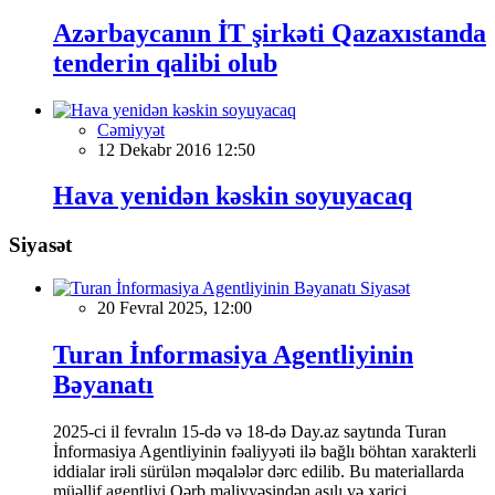
Azərbaycanın İT şirkəti Qazaxıstanda
tenderin qalibi olub
Cəmiyyət
12 Dekabr 2016 12:50
Hava yenidən kəskin soyuyacaq
Siyasət
Siyasət
20 Fevral 2025, 12:00
Turan İnformasiya Agentliyinin
Bəyanatı
2025-ci il fevralın 15-də və 18-də Day.az saytında Turan
İnformasiya Agentliyinin fəaliyyəti ilə bağlı böhtan xarakterli
iddialar irəli sürülən məqalələr dərc edilib. Bu materiallarda
müəllif agentliyi Qərb maliyyəsindən asılı və xarici