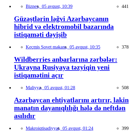
Biznes,
05 avqust, 10:39
441
Güzəştlərin ləğvi Azərbaycanın
hibrid və elektromobil bazarında
istiqaməti dəyişib
Keçmiş Sovet məkanı,
05 avqust, 10:35
378
Wildberries anbarlarına zərbələr:
Ukrayna Rusiyaya təzyiqin yeni
istiqamətini açır
Maliyyə,
05 avqust, 01:28
508
Azərbaycan ehtiyatlarını artırır, lakin
manatın dayanıqlılığı hələ də neftdən
asılıdır
Makroiqtisadiyyat,
05 avqust, 01:24
399