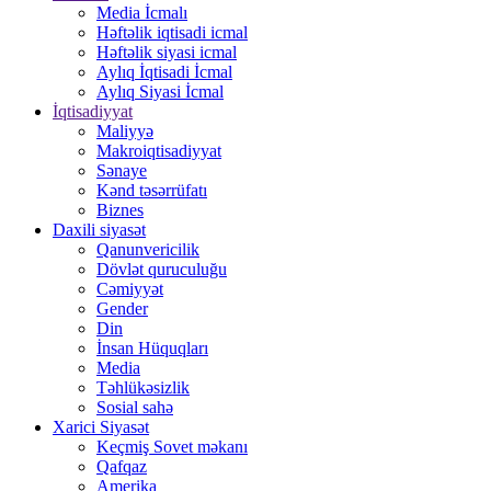
Media İcmalı
Həftəlik iqtisadi icmal
Həftəlik siyasi icmal
Aylıq İqtisadi İcmal
Aylıq Siyasi İcmal
İqtisadiyyat
Maliyyə
Makroiqtisadiyyat
Sənaye
Kənd təsərrüfatı
Biznes
Daxili siyasət
Qanunvericilik
Dövlət quruculuğu
Cəmiyyət
Gender
Din
İnsan Hüquqları
Media
Təhlükəsizlik
Sosial sahə
Xarici Siyasət
Keçmiş Sovet məkanı
Qafqaz
Amerika