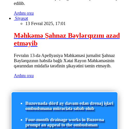
edilib.
Ardını oxu
Siyasət
13 Fevral 2025, 17:01
Məhkəmə Şahnaz Bəylərqızını azad
etməyib
Fevralın 13-də Apellyasiya Məhkəməsi jurnalist Şahnaz
Bəylərqızının həbsilə bağlı Xətai Rayon Məhkəməsinin
qərarından müdafiə tərəfinin şikayətini təmin etməyib.
Ardını oxu
Buzovnada dörd ay davam edən drenaj işləri
ombudsmana müraciətə səbəb olub
Four-month drainage works in Buzovna
prompt an appeal to the ombudsman