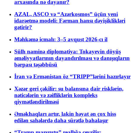
arxasında nə dayanır?
AZAL, ASCO və “Azərkosmos” üçün yeni
idarəetmə modeli: Fərman hansı dəyişiklikləri
gətirir?
Məhkəmə icmalı: 3–5 avqust 2026-cı il
Sülh naminə diplomatiya: Tokayevin döyüş
əməliyyatlarının dayandırılması və danışıqların
bərpası təşəbbüsü
İran və Ermənistan öz “TRIPP”lərini hazırlayır
Xəzər geri çəkilir: su balansına dair risklərin,
nəticələrin və zəifliklərin kompleks
qiymətləndirilməsi
Əməkhaqları artır, lakin həyat ən çox hiss
edilən sahələrdə daha sürətlə bahalaşır
“Tramp marşrutu” reallığa çevrilir: