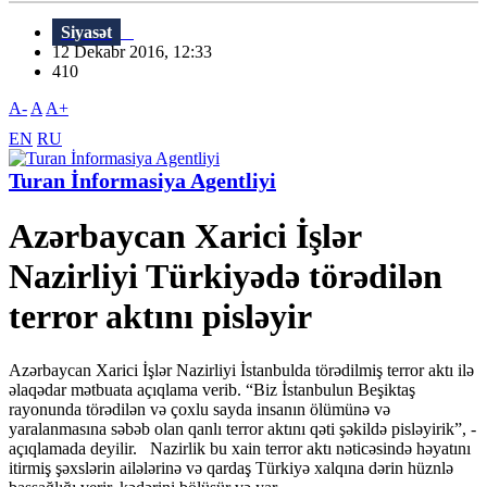
Siyasət
12 Dekabr 2016, 12:33
410
A-
A
A+
EN
RU
Turan İnformasiya Agentliyi
Azərbaycan Xarici İşlər
Nazirliyi Türkiyədə törədilən
terror aktını pisləyir
Azərbaycan Xarici İşlər Nazirliyi İstanbulda törədilmiş terror aktı ilə
əlaqədar mətbuata açıqlama verib. “Biz İstanbulun Beşiktaş
rayonunda törədilən və çoxlu sayda insanın ölümünə və
yaralanmasına səbəb olan qanlı terror aktını qəti şəkildə pisləyirik”, -
açıqlamada deyilir. Nazirlik bu xain terror aktı nəticəsində həyatını
itirmiş şəxslərin ailələrinə və qardaş Türkiyə xalqına dərin hüznlə