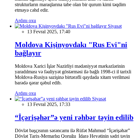
strukturların maraqlarına tabe olan bir qurum kimi təqdim
etməyə cəhd edir.
Ardını oxu
Siyasət
13 Fevral 2025, 17:40
Moldova Kişinyovdakı "Rus Evi"ni
bağlayır
Moldova Xarici İşlər Nazirliyi mədəniyyət mərkəzlərinin
yaradılması və fəaliyyət göstərməsi ilə bağlı 1998-ci il tarixli
Moldova-Rusiya sazişinə birtərəfli qaydada xitam verilməsi
barədə qərar qəbul edib.
Ardını oxu
Siyasət
13 Fevral 2025, 17:33
“İçərişəhər”ə yeni rəhbər təyin edilib
Dövlət başçısının sərəncamı ilə Rüfət Mahmud “İçərişəhər”
Dövlət Tarix-Memarlıq Qoruğu İdarə Heyətinin sədri təyin