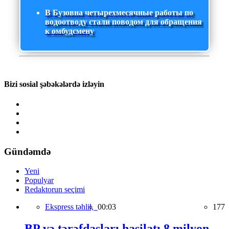
В Бузовна четырехмесячные работы по
водоотводу стали поводом для обращения
к омбудсмену
Bizi sosial şəbəkələrdə izləyin
Gündəmdə
Yeni
Populyar
Redaktorun seçimi
Ekspress təhlil,
00:03
177
BP və tərəfdaşları hasilatı 8 milyon