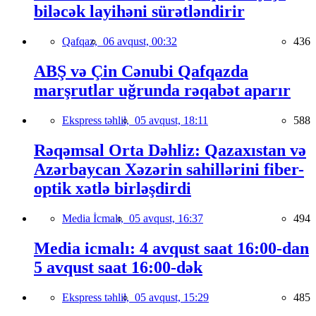
biləcək layihəni sürətləndirir
Qafqaz,
06 avqust, 00:32
436
ABŞ və Çin Cənubi Qafqazda
marşrutlar uğrunda rəqabət aparır
Ekspress təhlil,
05 avqust, 18:11
588
Rəqəmsal Orta Dəhliz: Qazaxıstan və
Azərbaycan Xəzərin sahillərini fiber-
optik xətlə birləşdirdi
Media İcmalı,
05 avqust, 16:37
494
Media icmalı: 4 avqust saat 16:00-dan
5 avqust saat 16:00-dək
Ekspress təhlil,
05 avqust, 15:29
485