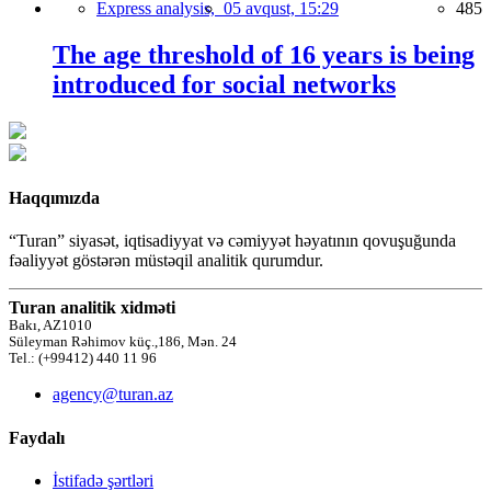
Express analysis,
05 avqust, 15:29
485
The age threshold of 16 years is being
introduced for social networks
Haqqımızda
“Turan” siyasət, iqtisadiyyat və cəmiyyət həyatının qovuşuğunda
fəaliyyət göstərən müstəqil analitik qurumdur.
Turan analitik xidməti
Bakı, AZ1010
Süleyman Rəhimov küç.,186, Mən. 24
Tel.: (+99412) 440 11 96
agency@turan.az
Faydalı
İstifadə şərtləri