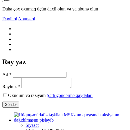
Daha çox oxumaq üçün daxil olun və ya abunə olun
Daxil ol
Abunə ol
Rəy yaz
Ad *
Rəyiniz *
Oxudum və razıyam
Şərh göndərmə qaydaları
Göndər
Siyasət