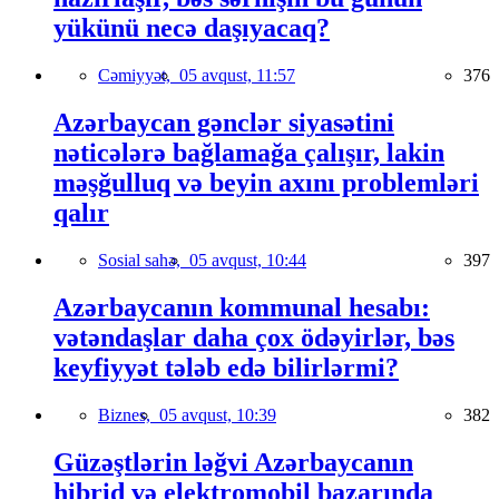
yükünü necə daşıyacaq?
Cəmiyyət,
05 avqust, 11:57
376
Azərbaycan gənclər siyasətini
nəticələrə bağlamağa çalışır, lakin
məşğulluq və beyin axını problemləri
qalır
Sosial sahə,
05 avqust, 10:44
397
Azərbaycanın kommunal hesabı:
vətəndaşlar daha çox ödəyirlər, bəs
keyfiyyət tələb edə bilirlərmi?
Biznes,
05 avqust, 10:39
382
Güzəştlərin ləğvi Azərbaycanın
hibrid və elektromobil bazarında