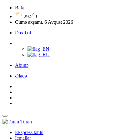
Bakı
0
29.5
C
Cümə axşamı, 6 Avqust 2026
Daxil ol
Abunə
Əlaqə
Turan
Ekspress təhlil
İcmallar