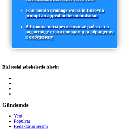
Four-month drainage works in Buzovna
prompt an appeal to the ombudsman
В Бузовна четырехмесячные работы по
водоотводу стали поводом для обращения
к омбудсмену
Bizi sosial şəbəkələrdə izləyin
Gündəmdə
Yeni
Populyar
Redaktorun seçimi