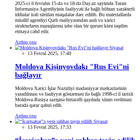
2025-ci il fevralın 15-də və 18-də Day.az saytında Turan
İnformasiya Agentliyinin fəaliyyəti ilə bağlı böhtan xarakterli
iddialar irəli sürülən məqalələr dərc edilib. Bu materiallarda
müəllif agentliyi Qərb maliyyəsindən asılı və xarici
strukturların maraqlarına tabe olan bir qurum kimi təqdim
etməyə cəhd edir.
Ardını oxu
Siyasət
13 Fevral 2025, 17:40
Moldova Kişinyovdakı "Rus Evi"ni
bağlayır
Moldova Xarici İşlər Nazirliyi mədəniyyət mərkəzlərinin
yaradılması və fəaliyyət göstərməsi ilə bağlı 1998-ci il tarixli
Moldova-Rusiya sazişinə birtərəfli qaydada xitam verilməsi
barədə qərar qəbul edib.
Ardını oxu
Siyasət
13 Fevral 2025, 17:33