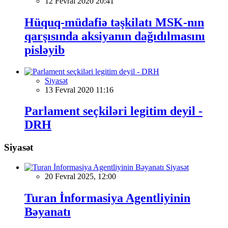
12 Fevral 2020 20:41
Hüquq-müdafiə təşkilatı MSK-nın
qarşısında aksiyanın dağıdılmasını
pisləyib
Siyasət
13 Fevral 2020 11:16
Parlament seçkiləri legitim deyil -
DRH
Siyasət
Siyasət
20 Fevral 2025, 12:00
Turan İnformasiya Agentliyinin
Bəyanatı