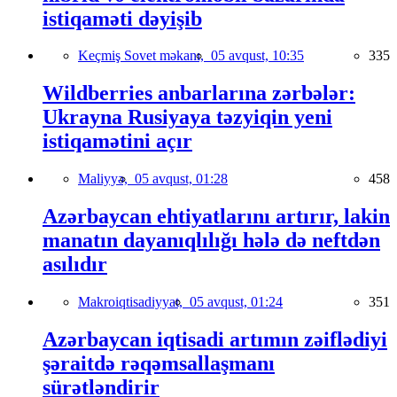
istiqaməti dəyişib
Keçmiş Sovet məkanı,
05 avqust, 10:35
335
Wildberries anbarlarına zərbələr:
Ukrayna Rusiyaya təzyiqin yeni
istiqamətini açır
Maliyyə,
05 avqust, 01:28
458
Azərbaycan ehtiyatlarını artırır, lakin
manatın dayanıqlılığı hələ də neftdən
asılıdır
Makroiqtisadiyyat,
05 avqust, 01:24
351
Azərbaycan iqtisadi artımın zəiflədiyi
şəraitdə rəqəmsallaşmanı
sürətləndirir