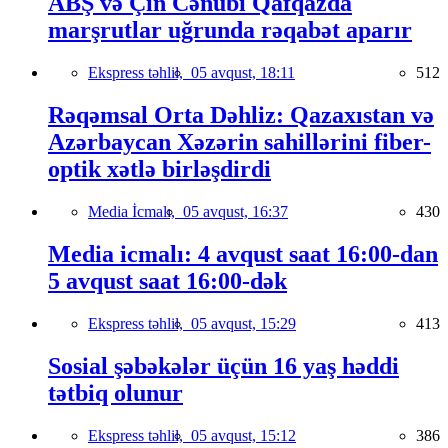
ABŞ və Çin Cənubi Qafqazda
marşrutlar uğrunda rəqabət aparır
Ekspress təhlil,
05 avqust, 18:11
512
Rəqəmsal Orta Dəhliz: Qazaxıstan və
Azərbaycan Xəzərin sahillərini fiber-
optik xətlə birləşdirdi
Media İcmalı,
05 avqust, 16:37
430
Media icmalı: 4 avqust saat 16:00-dan
5 avqust saat 16:00-dək
Ekspress təhlil,
05 avqust, 15:29
413
Sosial şəbəkələr üçün 16 yaş həddi
tətbiq olunur
Ekspress təhlil,
05 avqust, 15:12
386