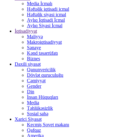
Media İcmalı
Həftəlik iqtisadi icmal
Həftəlik siyasi icmal
Aylıq İqtisadi İcmal
Aylıq Siyasi İcmal
İqtisadiyyat
Maliyyə
Makroiqtisadiyyat
Sənaye
Kənd təsərrüfatı
Biznes
Daxili siyasət
Qanunvericilik
Dövlət quruculuğu
Cəmiyyət
Gender
Din
İnsan Hüquqları
Media
Təhlükəsizlik
Sosial sahə
Xarici Siyasət
Keçmiş Sovet məkanı
Qafqaz
Amerika