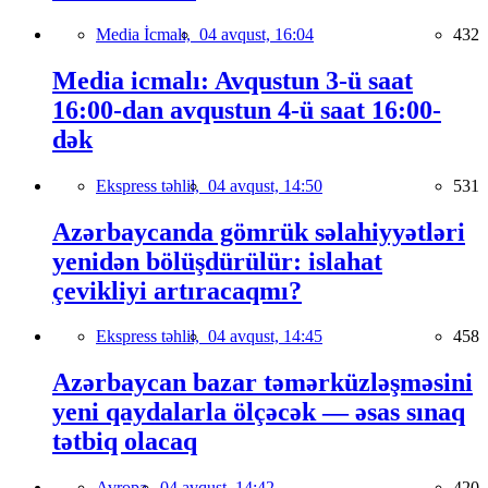
Media İcmalı,
04 avqust, 16:04
432
Media icmalı: Avqustun 3-ü saat
16:00-dan avqustun 4-ü saat 16:00-
dək
Ekspress təhlil,
04 avqust, 14:50
531
Azərbaycanda gömrük səlahiyyətləri
yenidən bölüşdürülür: islahat
çevikliyi artıracaqmı?
Ekspress təhlil,
04 avqust, 14:45
458
Azərbaycan bazar təmərküzləşməsini
yeni qaydalarla ölçəcək — əsas sınaq
tətbiq olacaq
Avropa,
04 avqust, 14:42
420