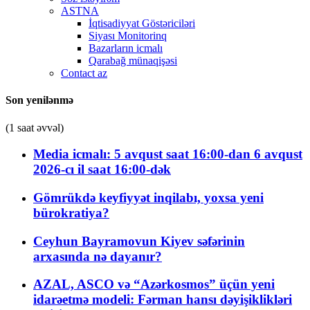
ASTNA
İqtisadiyyat Göstəriciləri
Siyası Monitorinq
Bazarların icmalı
Qarabağ münaqişəsi
Contact az
Son yenilənmə
(1 saat əvvəl)
Media icmalı: 5 avqust saat 16:00-dan 6 avqust
2026-cı il saat 16:00-dək
Gömrükdə keyfiyyət inqilabı, yoxsa yeni
bürokratiya?
Ceyhun Bayramovun Kiyev səfərinin
arxasında nə dayanır?
AZAL, ASCO və “Azərkosmos” üçün yeni
idarəetmə modeli: Fərman hansı dəyişiklikləri