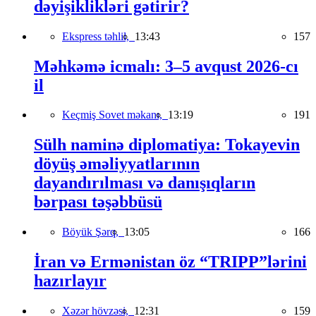
dəyişiklikləri gətirir?
Ekspress təhlil,
13:43
157
Məhkəmə icmalı: 3–5 avqust 2026-cı
il
Keçmiş Sovet məkanı,
13:19
191
Sülh naminə diplomatiya: Tokayevin
döyüş əməliyyatlarının
dayandırılması və danışıqların
bərpası təşəbbüsü
Böyük Şərq,
13:05
166
İran və Ermənistan öz “TRIPP”lərini
hazırlayır
Xəzər hövzəsi,
12:31
159