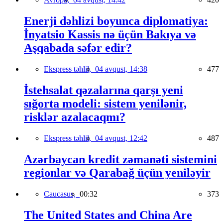
Enerji dəhlizi boyunca diplomatiya:
İnyatsio Kassis nə üçün Bakıya və
Aşqabada səfər edir?
Ekspress təhlil,
04 avqust, 14:38
477
İstehsalat qəzalarına qarşı yeni
sığorta modeli: sistem yenilənir,
risklər azalacaqmı?
Ekspress təhlil,
04 avqust, 12:42
487
Azərbaycan kredit zəmanəti sistemini
regionlar və Qarabağ üçün yeniləyir
Caucasus,
00:32
373
The United States and China Are