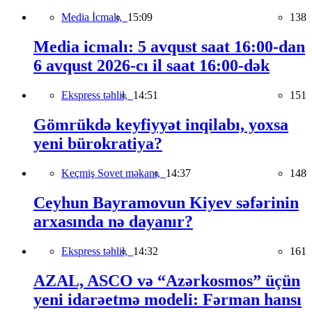
Media İcmalı,
15:09
138
Media icmalı: 5 avqust saat 16:00-dan
6 avqust 2026-cı il saat 16:00-dək
Ekspress təhlil,
14:51
151
Gömrükdə keyfiyyət inqilabı, yoxsa
yeni bürokratiya?
Keçmiş Sovet məkanı,
14:37
148
Ceyhun Bayramovun Kiyev səfərinin
arxasında nə dayanır?
Ekspress təhlil,
14:32
161
AZAL, ASCO və “Azərkosmos” üçün
yeni idarəetmə modeli: Fərman hansı