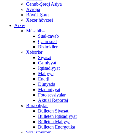
Cənub-Şərqi Asiya
Avropa
Böyük Şərq
Xəzər hövzəsi
Arxiv
Müsahibə
Sual-cavab
Çətin sual
Bizimkiler
Xəbərlər
Siyasət
Cəmiyyət
İqtisadiyyat
Maliyyə
Enerji
Dünyada
Mədəniyyət
Foto sessiyalar
Aktual Reportaj
Buraxılışlar
Bülleten Siyasət
Bülleten İqtisadiyyat
Bülleten Maliyyə
Bülleten Energetika
Söz istəyirəm