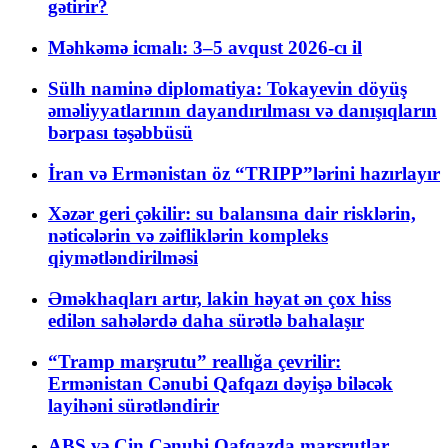
gətirir?
Məhkəmə icmalı: 3–5 avqust 2026-cı il
Sülh naminə diplomatiya: Tokayevin döyüş
əməliyyatlarının dayandırılması və danışıqların
bərpası təşəbbüsü
İran və Ermənistan öz “TRIPP”lərini hazırlayır
Xəzər geri çəkilir: su balansına dair risklərin,
nəticələrin və zəifliklərin kompleks
qiymətləndirilməsi
Əməkhaqları artır, lakin həyat ən çox hiss
edilən sahələrdə daha sürətlə bahalaşır
“Tramp marşrutu” reallığa çevrilir:
Ermənistan Cənubi Qafqazı dəyişə biləcək
layihəni sürətləndirir
ABŞ və Çin Cənubi Qafqazda marşrutlar