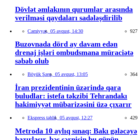
Dövlət əmlakının qurumlar arasında
verilməsi qaydaları sadələşdirilib
Cəmiyyət,
05 avqust, 14:30
927
Buzovnada dörd ay davam edən
drenaj işləri ombudsmana müraciətə
səbəb olub
Böyük Şərq,
05 avqust, 13:05
364
İran prezidentinin üzərində qara
buludlar: istefa təkzibi Tehrandakı
hakimiyyət mübarizəsini üzə çıxarır
Ekspress təhlil,
05 avqust, 12:27
429
Metroda 10 aylıq sınaq: Bakı gələcəyə
hazırlaşır, bəs sərnişin bu günün