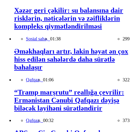
Xəzər geri çəkilir: su balansına dair
risklərin, nəticələrin və zəifliklərin
kompleks qiymətləndirilməsi
Sosial sahə,
01:38
299
Əməkhaqları artır, lakin həyat ən çox
hiss edilən sahələrdə daha sürətlə
bahalaşır
Qafqaz,
01:06
322
“Tramp marşrutu” reallığa çevrilir:
Ermənistan Cənubi Qafqazı dəyişə
biləcək layihəni sürətləndirir
Qafqaz,
00:32
373