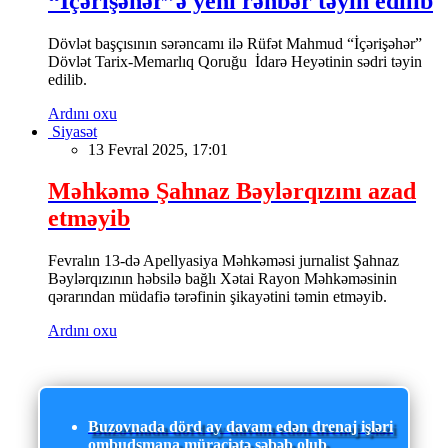
“İçərişəhər”ə yeni rəhbər təyin edilib
Dövlət başçısının sərəncamı ilə Rüfət Mahmud “İçərişəhər”
Dövlət Tarix-Memarlıq Qoruğu İdarə Heyətinin sədri təyin
edilib.
Ardını oxu
Siyasət
13 Fevral 2025, 17:01
Məhkəmə Şahnaz Bəylərqızını azad
etməyib
Fevralın 13-də Apellyasiya Məhkəməsi jurnalist Şahnaz
Bəylərqızının həbsilə bağlı Xətai Rayon Məhkəməsinin
qərarından müdafiə tərəfinin şikayətini təmin etməyib.
Ardını oxu
Buzovnada dörd ay davam edən drenaj işləri
ombudsmana müraciətə səbəb olub