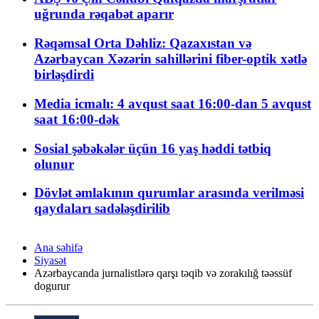
uğrunda rəqabət aparır
Rəqəmsal Orta Dəhliz: Qazaxıstan və
Azərbaycan Xəzərin sahillərini fiber-optik xətlə
birləşdirdi
Media icmalı: 4 avqust saat 16:00-dan 5 avqust
saat 16:00-dək
Sosial şəbəkələr üçün 16 yaş həddi tətbiq
olunur
Dövlət əmlakının qurumlar arasında verilməsi
qaydaları sadələşdirilib
Ana səhifə
Siyasət
Azərbaycanda jurnalistlərə qarşı təqib və zorakılığ təəssüf
dogurur