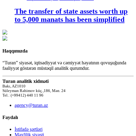
The transfer of state assets worth up
to 5,000 manats has been simplified
Haqqımızda
“Turan” siyasət, iqtisadiyyat və cəmiyyət həyatının qovuşuğunda
fəaliyyət göstərən müstəqil analitik qurumdur.
Turan analitik xidməti
Bakı, AZ1010
Süleyman Rəhimov küç.,186, Mən. 24
Tel.: (+99412) 440 11 96
agency@turan.az
Faydalı
İstifadə şərtləri
Məxfilik siyasti