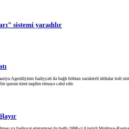
ı" sistemi yaradılır
atı
iya Agentliyinin fəaliyyəti ilə bağlı böhtan xarakterli iddialar irəli sü
n bir qurum kimi təqdim etməyə cəhd edir.
ğlayır
ası və fəaliyyət göstərməsi ilə bağlı 1998-ci il tarixli Moldova-Rusiya 