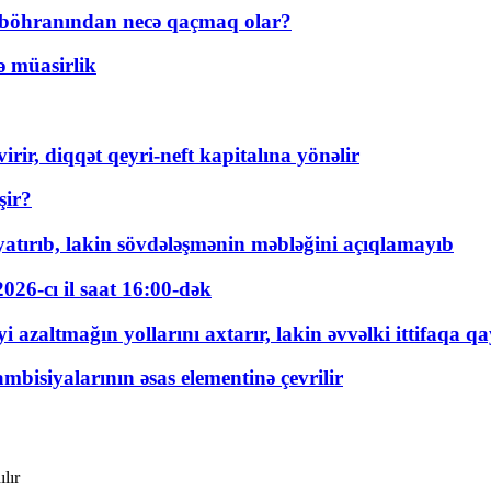
t böhranından necə qaçmaq olar?
ə müasirlik
rir, diqqət qeyri-neft kapitalına yönəlir
şir?
tırıb, lakin sövdələşmənin məbləğini açıqlamayıb
026-cı il saat 16:00-dək
 azaltmağın yollarını axtarır, lakin əvvəlki ittifaqa qa
bisiyalarının əsas elementinə çevrilir
lır