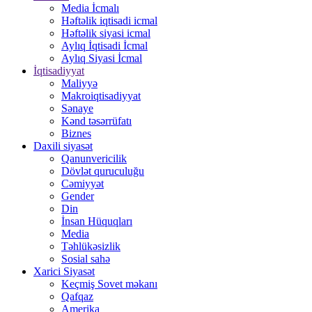
Media İcmalı
Həftəlik iqtisadi icmal
Həftəlik siyasi icmal
Aylıq İqtisadi İcmal
Aylıq Siyasi İcmal
İqtisadiyyat
Maliyyə
Makroiqtisadiyyat
Sənaye
Kənd təsərrüfatı
Biznes
Daxili siyasət
Qanunvericilik
Dövlət quruculuğu
Cəmiyyət
Gender
Din
İnsan Hüquqları
Media
Təhlükəsizlik
Sosial sahə
Xarici Siyasət
Keçmiş Sovet məkanı
Qafqaz
Amerika