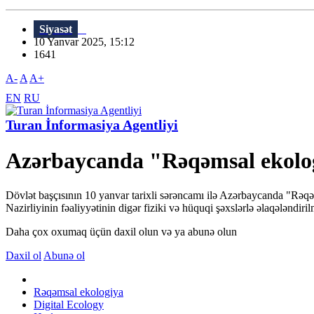
Siyasət
10 Yanvar 2025, 15:12
1641
A-
A
A+
EN
RU
Turan İnformasiya Agentliyi
Azərbaycanda "Rəqəmsal ekologi
Dövlət başçısının 10 yanvar tarixli sərəncamı ilə Azərbaycanda "Rəqə
Nazirliyinin fəaliyyətinin digər fiziki və hüquqi şəxslərlə əlaqələndiril
Daha çox oxumaq üçün daxil olun və ya abunə olun
Daxil ol
Abunə ol
Rəqəmsal ekologiya
Digital Ecology