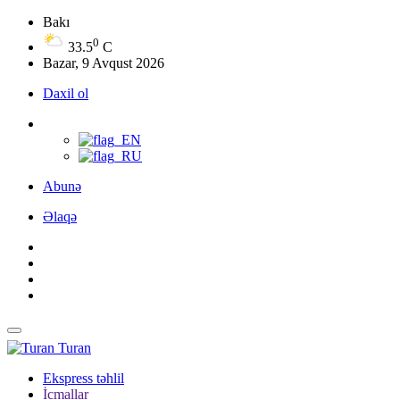
Bakı
0
33.5
C
Bazar, 9 Avqust 2026
Daxil ol
Abunə
Əlaqə
Turan
Ekspress təhlil
İcmallar