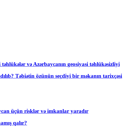
i təhlükələr və Azərbaycanın geosiyasi təhlükəsizliyi
lıb? Təbiətin özünün seçdiyi bir məkanın tarixçəsi
ycan üçün risklər və imkanlar yaradır
amış qalır?