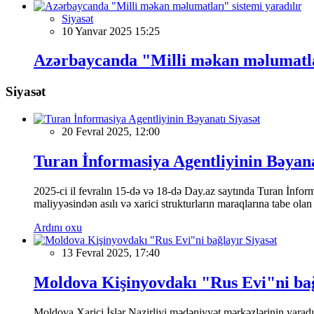
Siyasət
10 Yanvar 2025 15:25
Azərbaycanda "Milli məkan məlumatlar
Siyasət
Siyasət
20 Fevral 2025, 12:00
Turan İnformasiya Agentliyinin Bəyan
2025-ci il fevralın 15-də və 18-də Day.az saytında Turan İnformas
maliyyəsindən asılı və xarici strukturların maraqlarına tabe ola
Ardını oxu
Siyasət
13 Fevral 2025, 17:40
Moldova Kişinyovdakı "Rus Evi"ni ba
Moldova Xarici İşlər Nazirliyi mədəniyyət mərkəzlərinin yaradılm