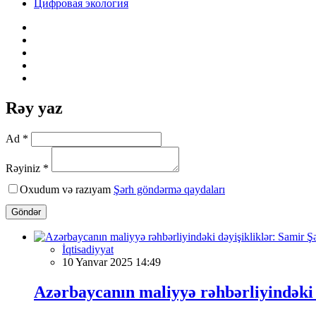
Цифровая экология
Rəy yaz
Ad *
Rəyiniz *
Oxudum və razıyam
Şərh göndərmə qaydaları
Göndər
İqtisadiyyat
10 Yanvar 2025 14:49
Azərbaycanın maliyyə rəhbərliyindəki d