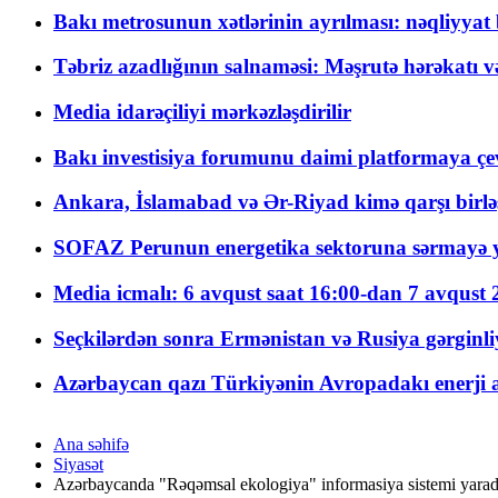
Bakı metrosunun xətlərinin ayrılması: nəqliyya
Təbriz azadlığının salnaməsi: Məşrutə hərəkatı v
Media idarəçiliyi mərkəzləşdirilir
Bakı investisiya forumunu daimi platformaya çevi
Ankara, İslamabad və Ər-Riyad kimə qarşı birlə
SOFAZ Perunun energetika sektoruna sərmayə ya
Media icmalı: 6 avqust saat 16:00-dan 7 avqust 2
Seçkilərdən sonra Ermənistan və Rusiya gərginliyi
Azərbaycan qazı Türkiyənin Avropadakı enerji am
Ana səhifə
Siyasət
Azərbaycanda "Rəqəmsal ekologiya" informasiya sistemi yaradı