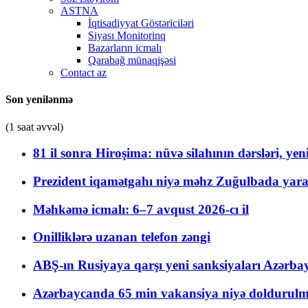
ASTNA
İqtisadiyyat Göstəriciləri
Siyası Monitorinq
Bazarların icmalı
Qarabağ münaqişəsi
Contact az
Son yenilənmə
(1 saat əvvəl)
81 il sonra Hiroşima: nüvə silahının dərsləri, yen
Prezident iqamətgahı niyə məhz Zuğulbada yaradı
Məhkəmə icmalı: 6–7 avqust 2026-cı il
Onilliklərə uzanan telefon zəngi
ABŞ-ın Rusiyaya qarşı yeni sanksiyaları Azərba
Azərbaycanda 65 min vakansiya niyə doldurulm