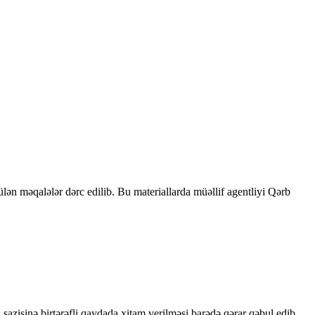
rülən məqalələr dərc edilib. Bu materiallarda müəllif agentliyi Qərb
sazişinə birtərəfli qaydada xitam verilməsi barədə qərar qəbul edib.