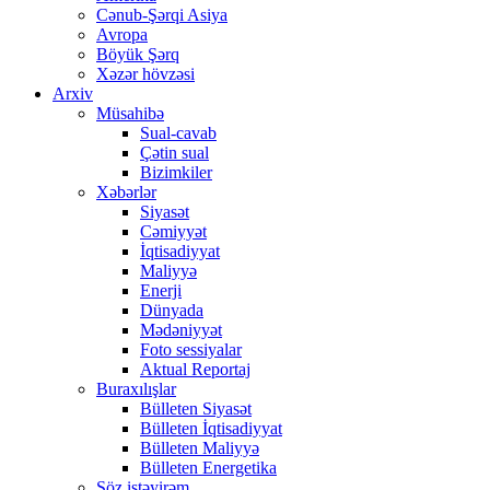
Cənub-Şərqi Asiya
Avropa
Böyük Şərq
Xəzər hövzəsi
Arxiv
Müsahibə
Sual-cavab
Çətin sual
Bizimkiler
Xəbərlər
Siyasət
Cəmiyyət
İqtisadiyyat
Maliyyə
Enerji
Dünyada
Mədəniyyət
Foto sessiyalar
Aktual Reportaj
Buraxılışlar
Bülleten Siyasət
Bülleten İqtisadiyyat
Bülleten Maliyyə
Bülleten Energetika
Söz istəyirəm