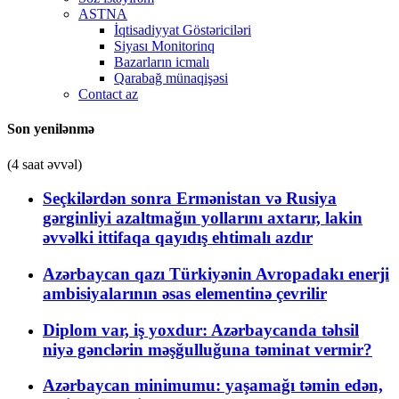
ASTNA
İqtisadiyyat Göstəriciləri
Siyası Monitorinq
Bazarların icmalı
Qarabağ münaqişəsi
Contact az
Son yenilənmə
(4 saat əvvəl)
Seçkilərdən sonra Ermənistan və Rusiya
gərginliyi azaltmağın yollarını axtarır, lakin
əvvəlki ittifaqa qayıdış ehtimalı azdır
Azərbaycan qazı Türkiyənin Avropadakı enerji
ambisiyalarının əsas elementinə çevrilir
Diplom var, iş yoxdur: Azərbaycanda təhsil
niyə gənclərin məşğulluğuna təminat vermir?
Azərbaycan minimumu: yaşamağı təmin edən,