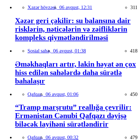
Xəzər hövzəsi,
06 avqust, 12:31
311
Xəzər geri çəkilir: su balansına dair
risklərin, nəticələrin və zəifliklərin
kompleks qiymətləndirilməsi
Sosial sahə,
06 avqust, 01:38
418
Əməkhaqları artır, lakin həyat ən çox
hiss edilən sahələrdə daha sürətlə
bahalaşır
Qafqaz,
06 avqust, 01:06
450
“Tramp marşrutu” reallığa çevrilir:
Ermənistan Cənubi Qafqazı dəyişə
biləcək layihəni sürətləndirir
Qafqaz,
06 avqust, 00:32
479