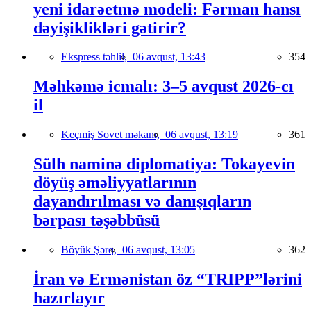
yeni idarəetmə modeli: Fərman hansı
dəyişiklikləri gətirir?
Ekspress təhlil,
06 avqust, 13:43
354
Məhkəmə icmalı: 3–5 avqust 2026-cı
il
Keçmiş Sovet məkanı,
06 avqust, 13:19
361
Sülh naminə diplomatiya: Tokayevin
döyüş əməliyyatlarının
dayandırılması və danışıqların
bərpası təşəbbüsü
Böyük Şərq,
06 avqust, 13:05
362
İran və Ermənistan öz “TRIPP”lərini
hazırlayır