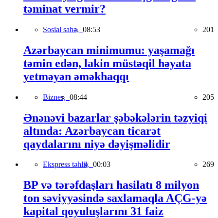
təminat vermir?
Sosial sahə,
08:53
201
Azərbaycan minimumu: yaşamağı
təmin edən, lakin müstəqil həyata
yetməyən əməkhaqqı
Biznes,
08:44
205
Ənənəvi bazarlar şəbəkələrin təzyiqi
altında: Azərbaycan ticarət
qaydalarını niyə dəyişməlidir
Ekspress təhlil,
00:03
269
BP və tərəfdaşları hasilatı 8 milyon
ton səviyyəsində saxlamaqla AÇG-yə
kapital qoyuluşlarını 31 faiz