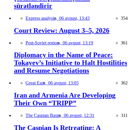
sürətləndirir
Express analysis,
06 avqust, 13:43
354
Court Review: August 3–5, 2026
Post-Soviet region,
06 avqust, 13:19
361
Diplomacy in the Name of Peace:
Tokayev’s Initiative to Halt Hostilities
and Resume Negotiations
Great East,
06 avqust, 13:05
362
Iran and Armenia Are Developing
Their Own “TRIPP”
The Caspian Basin,
06 avqust, 12:31
311
The Caspian Is Retreating: A