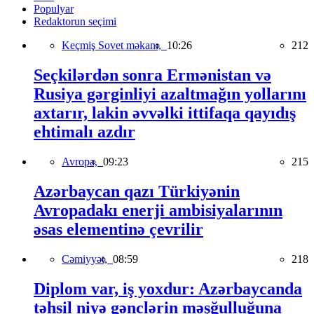
Populyar
Redaktorun seçimi
Keçmiş Sovet məkanı,
10:26
212
Seçkilərdən sonra Ermənistan və
Rusiya gərginliyi azaltmağın yollarını
axtarır, lakin əvvəlki ittifaqa qayıdış
ehtimalı azdır
Avropa,
09:23
215
Azərbaycan qazı Türkiyənin
Avropadakı enerji ambisiyalarının
əsas elementinə çevrilir
Cəmiyyət,
08:59
218
Diplom var, iş yoxdur: Azərbaycanda
təhsil niyə gənclərin məşğulluğuna