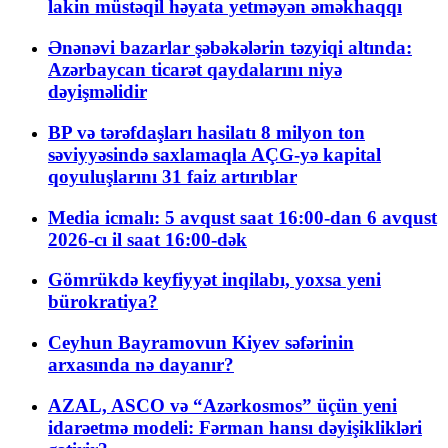
lakin müstəqil həyata yetməyən əməkhaqqı
Ənənəvi bazarlar şəbəkələrin təzyiqi altında:
Azərbaycan ticarət qaydalarını niyə
dəyişməlidir
BP və tərəfdaşları hasilatı 8 milyon ton
səviyyəsində saxlamaqla AÇG-yə kapital
qoyuluşlarını 31 faiz artırıblar
Media icmalı: 5 avqust saat 16:00-dan 6 avqust
2026-cı il saat 16:00-dək
Gömrükdə keyfiyyət inqilabı, yoxsa yeni
bürokratiya?
Ceyhun Bayramovun Kiyev səfərinin
arxasında nə dayanır?
AZAL, ASCO və “Azərkosmos” üçün yeni
idarəetmə modeli: Fərman hansı dəyişiklikləri