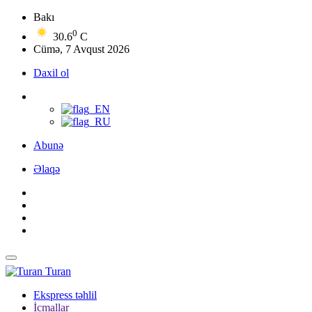
Bakı
0
30.6
C
Cümə, 7 Avqust 2026
Daxil ol
Abunə
Əlaqə
Turan
Ekspress təhlil
İcmallar