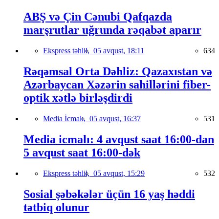
ABŞ və Çin Cənubi Qafqazda
marşrutlar uğrunda rəqabət aparır
Ekspress təhlil,
05 avqust, 18:11
634
Rəqəmsal Orta Dəhliz: Qazaxıstan və
Azərbaycan Xəzərin sahillərini fiber-
optik xətlə birləşdirdi
Media İcmalı,
05 avqust, 16:37
531
Media icmalı: 4 avqust saat 16:00-dan
5 avqust saat 16:00-dək
Ekspress təhlil,
05 avqust, 15:29
532
Sosial şəbəkələr üçün 16 yaş həddi
tətbiq olunur