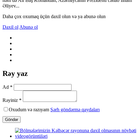
həm də Ali Baş Komandan, Azərbaycanın Prezidenti cənab İlham
Əliyev...
Daha çox oxumaq üçün daxil olun və ya abunə olun
Daxil ol
Abunə ol
Rəy yaz
Ad *
Rəyiniz *
Oxudum və razıyam
Şərh göndərmə qaydaları
Göndər