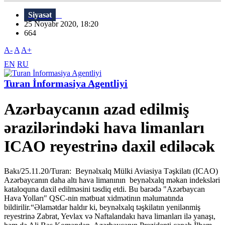
Siyasət
25 Noyabr 2020, 18:20
664
A-
A
A+
EN
RU
Turan İnformasiya Agentliyi
Azərbaycanın azad edilmiş
ərazilərindəki hava limanları
ICAO reyestrinə daxil ediləcək
Bakı/25.11.20/Turan: Beynəlxalq Mülki Aviasiya Təşkilatı (ICAO)
Azərbaycanın daha altı hava limanının beynəlxalq məkan indeksləri
kataloquna daxil edilməsini təsdiq etdi. Bu barədə "Azərbaycan
Hava Yolları" QSC-nin mətbuat xidmətinın məlumatında
bildirilir.“Əlamətdar haldır ki, beynəlxalq təşkilatın yenilənmiş
reyestrinə Zabrat, Yevlax və Naftalandakı hava limanları ilə yanaşı,