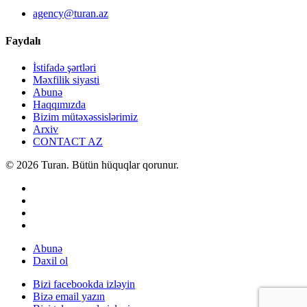
agency@turan.az
Faydalı
İstifadə şərtləri
Məxfilik siyasti
Abunə
Haqqımızda
Bizim mütəxəssislərimiz
Arxiv
CONTACT AZ
© 2026 Turan. Bütün hüquqlar qorunur.
Abunə
Daxil ol
Bizi facebookda izləyin
Bizə email yazın