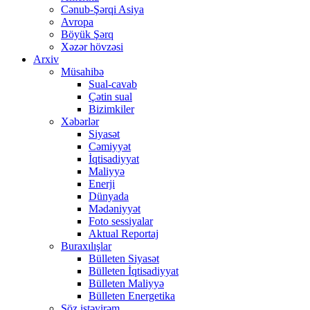
Cənub-Şərqi Asiya
Avropa
Böyük Şərq
Xəzər hövzəsi
Arxiv
Müsahibə
Sual-cavab
Çətin sual
Bizimkiler
Xəbərlər
Siyasət
Cəmiyyət
İqtisadiyyat
Maliyyə
Enerji
Dünyada
Mədəniyyət
Foto sessiyalar
Aktual Reportaj
Buraxılışlar
Bülleten Siyasət
Bülleten İqtisadiyyat
Bülleten Maliyyə
Bülleten Energetika
Söz istəyirəm