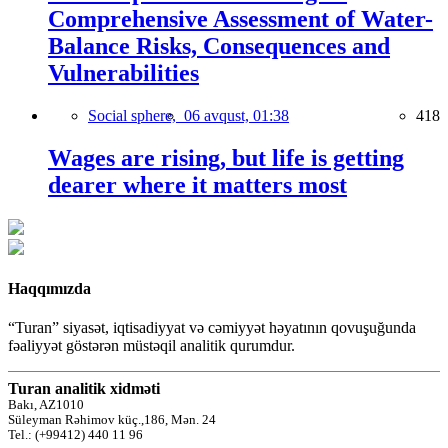
Comprehensive Assessment of Water-
Balance Risks, Consequences and
Vulnerabilities
Social sphere,
06 avqust, 01:38
418
Wages are rising, but life is getting
dearer where it matters most
Haqqımızda
“Turan” siyasət, iqtisadiyyat və cəmiyyət həyatının qovuşuğunda
fəaliyyət göstərən müstəqil analitik qurumdur.
Turan analitik xidməti
Bakı, AZ1010
Süleyman Rəhimov küç.,186, Mən. 24
Tel.: (+99412) 440 11 96