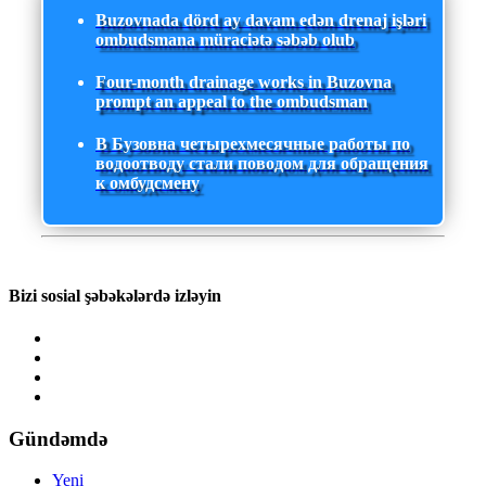
Buzovnada dörd ay davam edən drenaj işləri
ombudsmana müraciətə səbəb olub
Four-month drainage works in Buzovna
prompt an appeal to the ombudsman
В Бузовна четырехмесячные работы по
водоотводу стали поводом для обращения
к омбудсмену
Bizi sosial şəbəkələrdə izləyin
Gündəmdə
Yeni