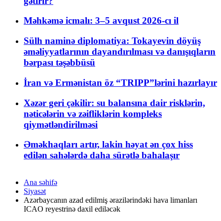
gətirir?
Məhkəmə icmalı: 3–5 avqust 2026-cı il
Sülh naminə diplomatiya: Tokayevin döyüş
əməliyyatlarının dayandırılması və danışıqların
bərpası təşəbbüsü
İran və Ermənistan öz “TRIPP”lərini hazırlayır
Xəzər geri çəkilir: su balansına dair risklərin,
nəticələrin və zəifliklərin kompleks
qiymətləndirilməsi
Əməkhaqları artır, lakin həyat ən çox hiss
edilən sahələrdə daha sürətlə bahalaşır
Ana səhifə
Siyasət
Azərbaycanın azad edilmiş ərazilərindəki hava limanları
ICAO reyestrinə daxil ediləcək