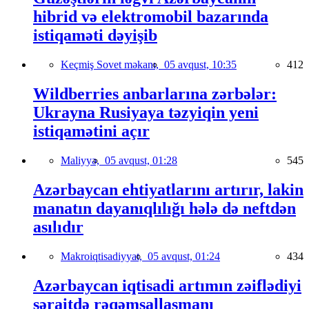
hibrid və elektromobil bazarında
istiqaməti dəyişib
Keçmiş Sovet məkanı,
05 avqust, 10:35
412
Wildberries anbarlarına zərbələr:
Ukrayna Rusiyaya təzyiqin yeni
istiqamətini açır
Maliyyə,
05 avqust, 01:28
545
Azərbaycan ehtiyatlarını artırır, lakin
manatın dayanıqlılığı hələ də neftdən
asılıdır
Makroiqtisadiyyat,
05 avqust, 01:24
434
Azərbaycan iqtisadi artımın zəiflədiyi
şəraitdə rəqəmsallaşmanı