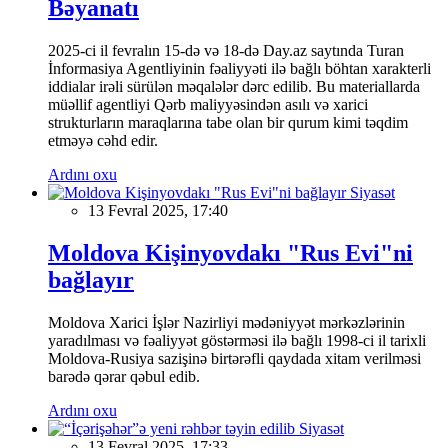
Bəyanatı
2025-ci il fevralın 15-də və 18-də Day.az saytında Turan
İnformasiya Agentliyinin fəaliyyəti ilə bağlı böhtan xarakterli
iddialar irəli sürülən məqalələr dərc edilib. Bu materiallarda
müəllif agentliyi Qərb maliyyəsindən asılı və xarici
strukturların maraqlarına tabe olan bir qurum kimi təqdim
etməyə cəhd edir.
Ardını oxu
Siyasət
13 Fevral 2025, 17:40
Moldova Kişinyovdakı "Rus Evi"ni
bağlayır
Moldova Xarici İşlər Nazirliyi mədəniyyət mərkəzlərinin
yaradılması və fəaliyyət göstərməsi ilə bağlı 1998-ci il tarixli
Moldova-Rusiya sazişinə birtərəfli qaydada xitam verilməsi
barədə qərar qəbul edib.
Ardını oxu
Siyasət
13 Fevral 2025, 17:33