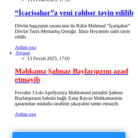
“İçərişəhər”ə yeni rəhbər təyin edilib
Dövlət başçısının sərəncamı ilə Rüfət Mahmud “İçərişəhər”
Dövlət Tarix-Memarlıq Qoruğu İdarə Heyətinin sədri təyin
edilib.
Ardını oxu
Siyasət
13 Fevral 2025, 17:01
Məhkəmə Şahnaz Bəylərqızını azad
etməyib
Fevralın 13-də Apellyasiya Məhkəməsi jurnalist Şahnaz
Bəylərqızının həbsilə bağlı Xətai Rayon Məhkəməsinin
qərarından müdafiə tərəfinin şikayətini təmin etməyib.
Ardını oxu