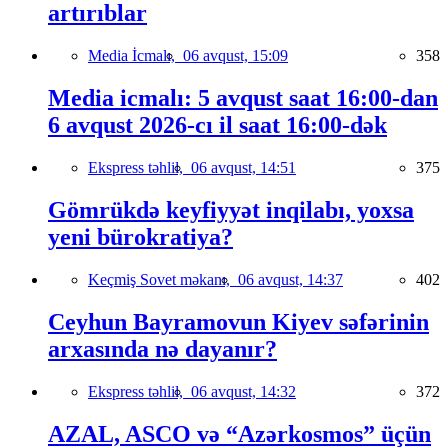
artırıblar
Media İcmalı,
06 avqust, 15:09
358
Media icmalı: 5 avqust saat 16:00-dan
6 avqust 2026-cı il saat 16:00-dək
Ekspress təhlil,
06 avqust, 14:51
375
Gömrükdə keyfiyyət inqilabı, yoxsa
yeni bürokratiya?
Keçmiş Sovet məkanı,
06 avqust, 14:37
402
Ceyhun Bayramovun Kiyev səfərinin
arxasında nə dayanır?
Ekspress təhlil,
06 avqust, 14:32
372
AZAL, ASCO və “Azərkosmos” üçün