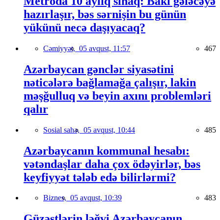
Metroda 10 aylıq sınaq: Bakı gələcəyə
hazırlaşır, bəs sərnişin bu günün
yükünü necə daşıyacaq?
Cəmiyyət,
05 avqust, 11:57
467
Azərbaycan gənclər siyasətini
nəticələrə bağlamağa çalışır, lakin
məşğulluq və beyin axını problemləri
qalır
Sosial sahə,
05 avqust, 10:44
485
Azərbaycanın kommunal hesabı:
vətəndaşlar daha çox ödəyirlər, bəs
keyfiyyət tələb edə bilirlərmi?
Biznes,
05 avqust, 10:39
483
Güzəştlərin ləğvi Azərbaycanın