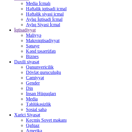
Media İcmalı
Həftəlik iqtisadi icmal
Həftəlik siyasi icmal
Aylıq İqtisadi İcmal
Aylıq Siyasi İcmal
İqtisadiyyat
Maliyyə
Makroiqtisadiyyat
Sənaye
Kənd təsərrüfatı
Biznes
Daxili siyasət
Qanunvericilik
Dövlət quruculuğu
Cəmiyyət
Gender
Din
İnsan Hüquqları
Media
Təhlükəsizlik
Sosial sahə
Xarici Siyasət
Keçmiş Sovet məkanı
Qafqaz
Amerika