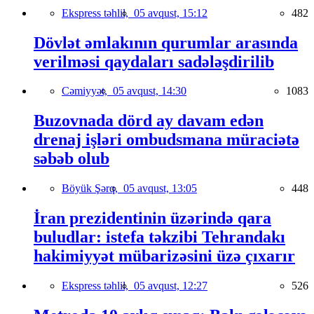
Ekspress təhlil,
05 avqust, 15:12
482
Dövlət əmlakının qurumlar arasında
verilməsi qaydaları sadələşdirilib
Cəmiyyət,
05 avqust, 14:30
1083
Buzovnada dörd ay davam edən
drenaj işləri ombudsmana müraciətə
səbəb olub
Böyük Şərq,
05 avqust, 13:05
448
İran prezidentinin üzərində qara
buludlar: istefa təkzibi Tehrandakı
hakimiyyət mübarizəsini üzə çıxarır
Ekspress təhlil,
05 avqust, 12:27
526