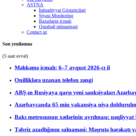
ASTNA
İqtisadiyyat Göstəriciləri
Siyası Monitorinq
Bazarların icmalı
Qarabağ münaqişəsi
Contact az
Son yenilənmə
(5 saat əvvəl)
Məhkəmə icmalı: 6–7 avqust 2026-cı il
Onilliklərə uzanan telefon zəngi
ABŞ-ın Rusiyaya qarşı yeni sanksiyaları Azərba
Azərbaycanda 65 min vakansiya niyə doldurulm
Bakı metrosunun xətlərinin ayrılması: nəqliyya
Təbriz azadlığının salnaməsi: Məşrutə hərəkatı v