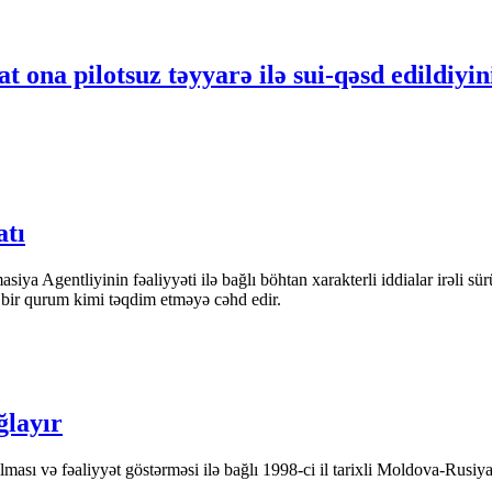
 ona pilotsuz təyyarə ilə sui-qəsd edildiyin
atı
iya Agentliyinin fəaliyyəti ilə bağlı böhtan xarakterli iddialar irəli sü
n bir qurum kimi təqdim etməyə cəhd edir.
ğlayır
ası və fəaliyyət göstərməsi ilə bağlı 1998-ci il tarixli Moldova-Rusiya 