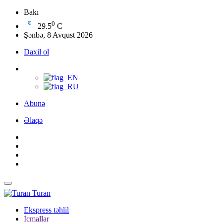
Bakı
0
29.5
C
Şənbə, 8 Avqust 2026
Daxil ol
Abunə
Əlaqə
Turan
Ekspress təhlil
İcmallar