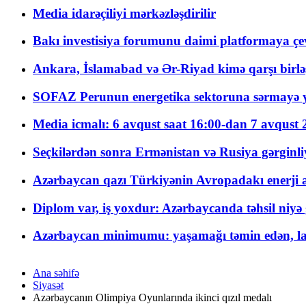
Media idarəçiliyi mərkəzləşdirilir
Bakı investisiya forumunu daimi platformaya çevi
Ankara, İslamabad və Ər-Riyad kimə qarşı birlə
SOFAZ Perunun energetika sektoruna sərmayə ya
Media icmalı: 6 avqust saat 16:00-dan 7 avqust 2
Seçkilərdən sonra Ermənistan və Rusiya gərginliyi
Azərbaycan qazı Türkiyənin Avropadakı enerji am
Diplom var, iş yoxdur: Azərbaycanda təhsil niyə
Azərbaycan minimumu: yaşamağı təmin edən, la
Ana səhifə
Siyasət
Azərbaycanın Olimpiya Oyunlarında ikinci qızıl medalı