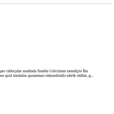
n cüdoçular aradında finalda Gürcüstan təmsilçisi İlia
qızıl medalını qazanması münasibətilə təbrik etdilər, g...