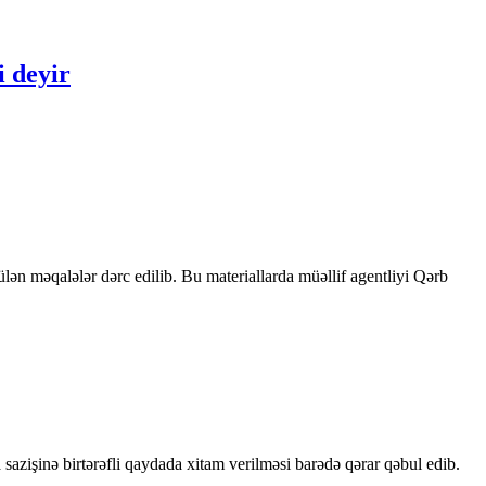
i deyir
rülən məqalələr dərc edilib. Bu materiallarda müəllif agentliyi Qərb
sazişinə birtərəfli qaydada xitam verilməsi barədə qərar qəbul edib.