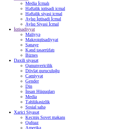
Media İcmalı
Həftəlik iqtisadi icmal
Həftəlik siyasi icmal
Aylıq İqtisadi İcmal
Aylıq Siyasi İcmal
İqtisadiyyat
Maliyyə
Makroiqtisadiyyat
Sənaye
Kənd təsərrüfatı
Biznes
Daxili siyasət
Qanunvericilik
Dövlət quruculuğu
Cəmiyyət
Gender
Din
İnsan Hüquqları
Media
Təhlükəsizlik
Sosial sahə
Xarici Siyasət
Keçmiş Sovet məkanı
Qafqaz
Amerika