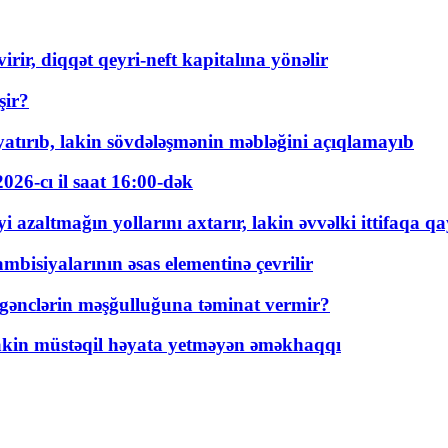
rir, diqqət qeyri-neft kapitalına yönəlir
şir?
tırıb, lakin sövdələşmənin məbləğini açıqlamayıb
026-cı il saat 16:00-dək
 azaltmağın yollarını axtarır, lakin əvvəlki ittifaqa qa
bisiyalarının əsas elementinə çevrilir
 gənclərin məşğulluğuna təminat vermir?
kin müstəqil həyata yetməyən əməkhaqqı