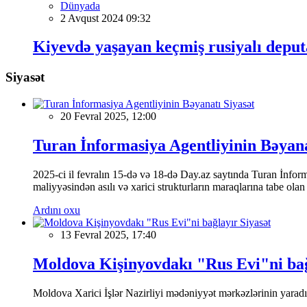
Dünyada
2 Avqust 2024 09:32
Kiyevdə yaşayan keçmiş rusiyalı deputat
Siyasət
Siyasət
20 Fevral 2025, 12:00
Turan İnformasiya Agentliyinin Bəyan
2025-ci il fevralın 15-də və 18-də Day.az saytında Turan İnformas
maliyyəsindən asılı və xarici strukturların maraqlarına tabe ola
Ardını oxu
Siyasət
13 Fevral 2025, 17:40
Moldova Kişinyovdakı "Rus Evi"ni ba
Moldova Xarici İşlər Nazirliyi mədəniyyət mərkəzlərinin yaradılm