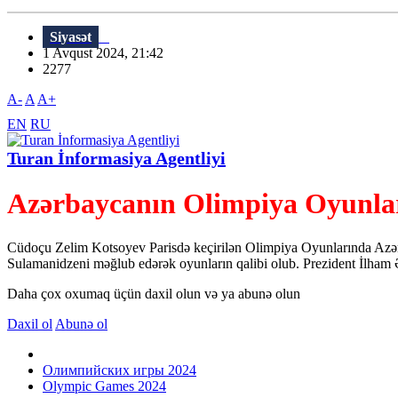
Siyasət
1 Avqust 2024, 21:42
2277
A-
A
A+
EN
RU
Turan İnformasiya Agentliyi
Azərbaycanın Olimpiya Oyunları
Cüdoçu Zelim Kotsoyev Parisdə keçirilən Olimpiya Oyunlarında Azərbay
Sulamanidzeni məğlub edərək oyunların qalibi olub. Prezident İlham Ə
Daha çox oxumaq üçün daxil olun və ya abunə olun
Daxil ol
Abunə ol
Олимпийских игры 2024
Olympic Games 2024