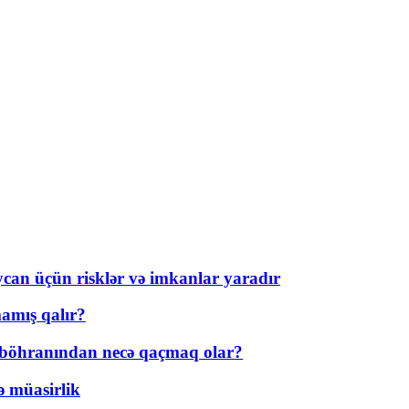
ycan üçün risklər və imkanlar yaradır
amış qalır?
t böhranından necə qaçmaq olar?
ə müasirlik