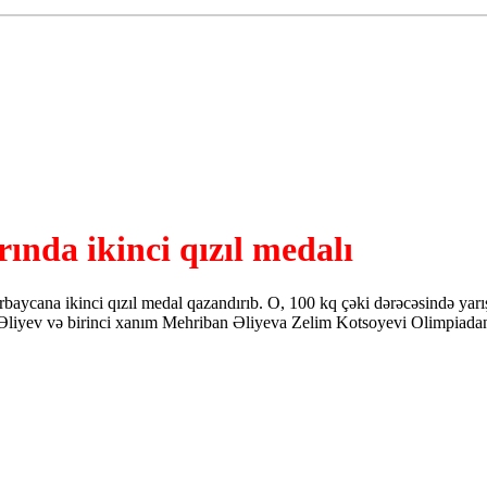
nda ikinci qızıl medalı
cana ikinci qızıl medal qazandırıb. O, 100 kq çəki dərəcəsində yarışa
liyev və birinci xanım Mehriban Əliyeva Zelim Kotsoyevi Olimpiadanın 