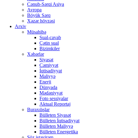
Cənub-Şərqi Asiya
Avropa
Böyük Şərq
Xəzər hövzəsi
Arxiv
Müsahibə
Sual-cavab
Çətin sual
Bizimkiler
Xəbərlər
Siyasət
Cəmiyyət
İqtisadiyyat
Maliyyə
Enerji
Dünyada
Mədəniyyət
Foto sessiyalar
Aktual Reportaj
Buraxılışlar
Bülleten Siyasət
Bülleten İqtisadiyyat
Bülleten Maliyyə
Bülleten Energetika
Söz istəyirəm