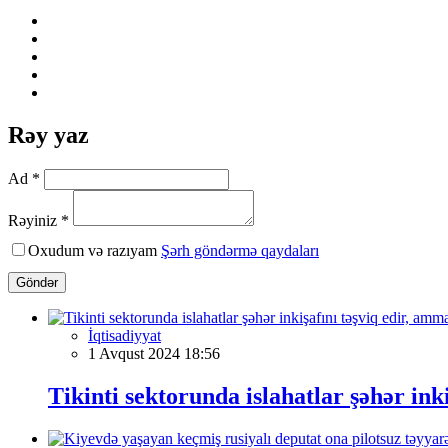
Rəy yaz
Ad *
Rəyiniz *
Oxudum və razıyam
Şərh göndərmə qaydaları
Göndər
İqtisadiyyat
1 Avqust 2024 18:56
Tikinti sektorunda islahatlar şəhər ink