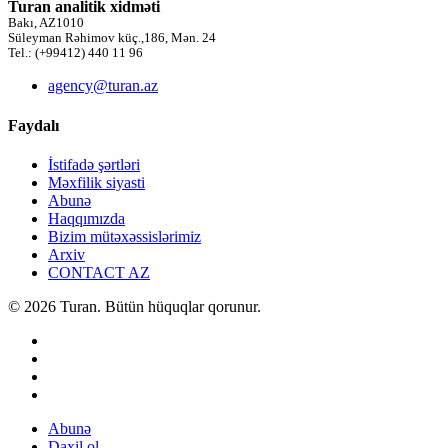
Turan analitik xidməti
Bakı, AZ1010
Süleyman Rəhimov küç.,186, Mən. 24
Tel.: (+99412) 440 11 96
agency@turan.az
Faydalı
İstifadə şərtləri
Məxfilik siyasti
Abunə
Haqqımızda
Bizim mütəxəssislərimiz
Arxiv
CONTACT AZ
© 2026 Turan. Bütün hüquqlar qorunur.
Abunə
Daxil ol