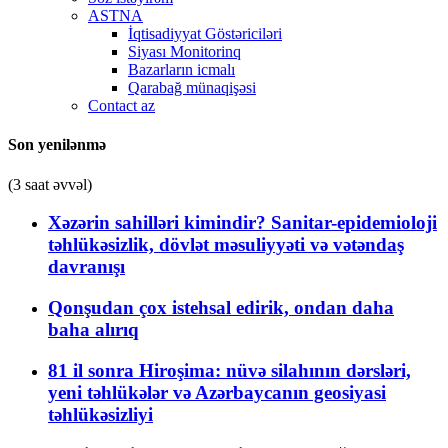
ASTNA
İqtisadiyyat Göstəriciləri
Siyası Monitorinq
Bazarların icmalı
Qarabağ münaqişəsi
Contact az
Son yenilənmə
(3 saat əvvəl)
Xəzərin sahilləri kimindir? Sanitar-epidemioloji
təhlükəsizlik, dövlət məsuliyyəti və vətəndaş
davranışı
Qonşudan çox istehsal edirik, ondan daha
baha alırıq
81 il sonra Hiroşima: nüvə silahının dərsləri,
yeni təhlükələr və Azərbaycanın geosiyasi
təhlükəsizliyi