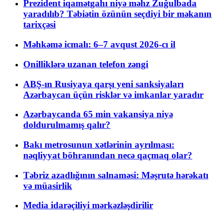
Prezident iqamətgahı niyə məhz Zuğulbada
yaradılıb? Təbiətin özünün seçdiyi bir məkanın
tarixçəsi
Məhkəmə icmalı: 6–7 avqust 2026-cı il
Onilliklərə uzanan telefon zəngi
ABŞ-ın Rusiyaya qarşı yeni sanksiyaları
Azərbaycan üçün risklər və imkanlar yaradır
Azərbaycanda 65 min vakansiya niyə
doldurulmamış qalır?
Bakı metrosunun xətlərinin ayrılması:
nəqliyyat böhranından necə qaçmaq olar?
Təbriz azadlığının salnaməsi: Məşrutə hərəkatı
və müasirlik
Media idarəçiliyi mərkəzləşdirilir