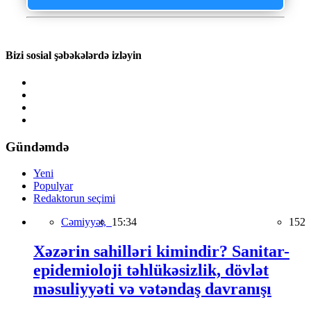
Bizi sosial şəbəkələrdə izləyin
Gündəmdə
Yeni
Populyar
Redaktorun seçimi
Cəmiyyət,
15:34
152
Xəzərin sahilləri kimindir? Sanitar-
epidemioloji təhlükəsizlik, dövlət
məsuliyyəti və vətəndaş davranışı