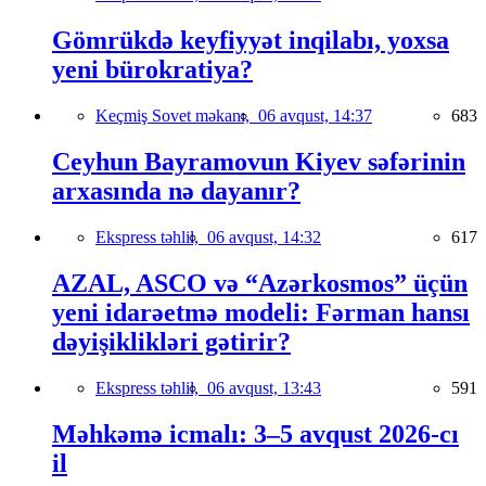
Gömrükdə keyfiyyət inqilabı, yoxsa
yeni bürokratiya?
Keçmiş Sovet məkanı,
06 avqust, 14:37
683
Ceyhun Bayramovun Kiyev səfərinin
arxasında nə dayanır?
Ekspress təhlil,
06 avqust, 14:32
617
AZAL, ASCO və “Azərkosmos” üçün
yeni idarəetmə modeli: Fərman hansı
dəyişiklikləri gətirir?
Ekspress təhlil,
06 avqust, 13:43
591
Məhkəmə icmalı: 3–5 avqust 2026-cı
il