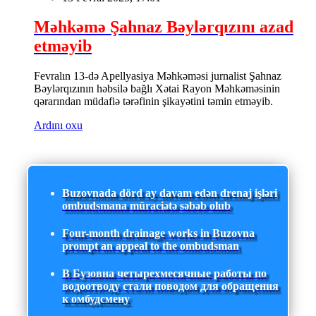
Məhkəmə Şahnaz Bəylərqızını azad
etməyib
Fevralın 13-də Apellyasiya Məhkəməsi jurnalist Şahnaz
Bəylərqızının həbsilə bağlı Xətai Rayon Məhkəməsinin
qərarından müdafiə tərəfinin şikayətini təmin etməyib.
Ardını oxu
Buzovnada dörd ay davam edən drenaj işləri
ombudsmana müraciətə səbəb olub
Four-month drainage works in Buzovna
prompt an appeal to the ombudsman
В Бузовна четырехмесячные работы по
водоотводу стали поводом для обращения
к омбудсмену