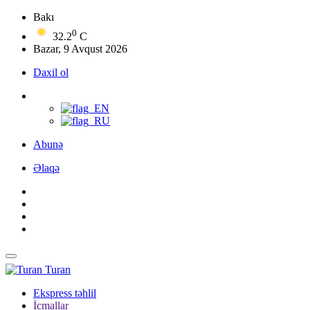
Bakı
0
32.2
C
Bazar, 9 Avqust 2026
Daxil ol
Abunə
Əlaqə
Turan
Ekspress təhlil
İcmallar