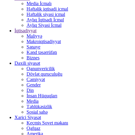
Media İcmalı
Həftəlik iqtisadi icmal
Həftəlik siyasi icmal
Aylıq İqtisadi İcmal
Aylıq Siyasi İcmal
İqtisadiyyat
Maliyyə
Makroiqtisadiyyat
Sənaye
Kənd təsərrüfatı
Biznes
Daxili siyasət
Qanunvericilik
Dövlət quruculuğu
Cəmiyyət
Gender
Din
İnsan Hüquqları
Media
Təhlükəsizlik
Sosial sahə
Xarici Siyasət
Keçmiş Sovet məkanı
Qafqaz
Amerika