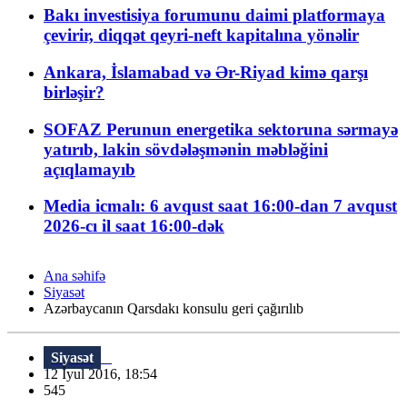
Bakı investisiya forumunu daimi platformaya
çevirir, diqqət qeyri-neft kapitalına yönəlir
Ankara, İslamabad və Ər-Riyad kimə qarşı
birləşir?
SOFAZ Perunun energetika sektoruna sərmayə
yatırıb, lakin sövdələşmənin məbləğini
açıqlamayıb
Media icmalı: 6 avqust saat 16:00-dan 7 avqust
2026-cı il saat 16:00-dək
Ana səhifə
Siyasət
Azərbaycanın Qarsdakı konsulu geri çağırılıb
Siyasət
12 İyul 2016, 18:54
545