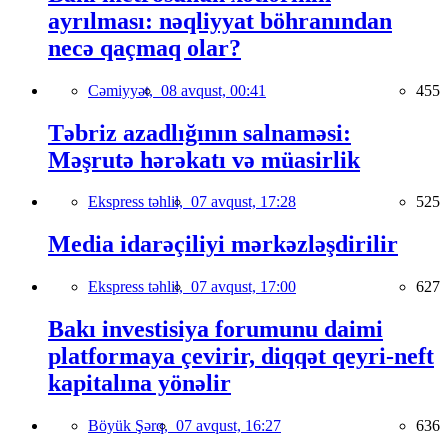
ayrılması: nəqliyyat böhranından
necə qaçmaq olar?
Cəmiyyət,
08 avqust, 00:41
455
Təbriz azadlığının salnaməsi:
Məşrutə hərəkatı və müasirlik
Ekspress təhlil,
07 avqust, 17:28
525
Media idarəçiliyi mərkəzləşdirilir
Ekspress təhlil,
07 avqust, 17:00
627
Bakı investisiya forumunu daimi
platformaya çevirir, diqqət qeyri-neft
kapitalına yönəlir
Böyük Şərq,
07 avqust, 16:27
636