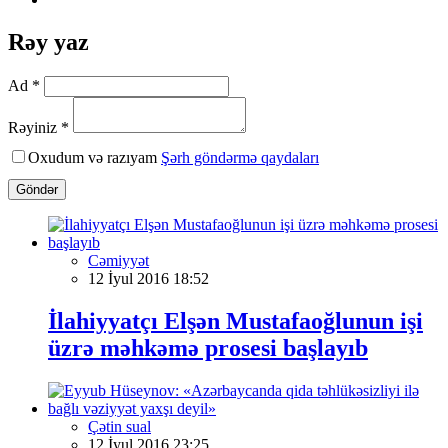
Rəy yaz
Ad *
Rəyiniz *
Oxudum və razıyam
Şərh göndərmə qaydaları
Göndər
Cəmiyyət
12 İyul 2016 18:52
İlahiyyatçı Elşən Mustafaoğlunun işi
üzrə məhkəmə prosesi başlayıb
Çətin sual
12 İyul 2016 23:25