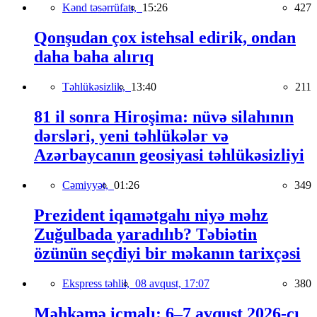
Kənd təsərrüfatı,
15:26
427
Qonşudan çox istehsal edirik, ondan
daha baha alırıq
Təhlükəsizlik,
13:40
211
81 il sonra Hiroşima: nüvə silahının
dərsləri, yeni təhlükələr və
Azərbaycanın geosiyasi təhlükəsizliyi
Cəmiyyət,
01:26
349
Prezident iqamətgahı niyə məhz
Zuğulbada yaradılıb? Təbiətin
özünün seçdiyi bir məkanın tarixçəsi
Ekspress təhlil,
08 avqust, 17:07
380
Məhkəmə icmalı: 6–7 avqust 2026-cı