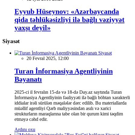
Eyyub Hüseynov: «Azərbaycanda
qida təhlükəsizliyi ilə bağlı vəziyyət
yaxşı deyil»
Siyasət
Siyasət
20 Fevral 2025, 12:00
Turan İnformasiya Agentliyinin
Bəyanatı
2025-ci il fevralın 15-də və 18-də Day.az saytında Turan
İnformasiya Agentliyinin fəaliyyəti ilə bağlı böhtan xarakterli
iddialar irəli sürülən məqalələr dərc edilib. Bu materiallarda
müəllif agentliyi Qərb maliyyəsindən asılı və xarici
strukturların maraqlarına tabe olan bir qurum kimi təqdim
etməyə cəhd edir.
Ardını oxu
Siyasət