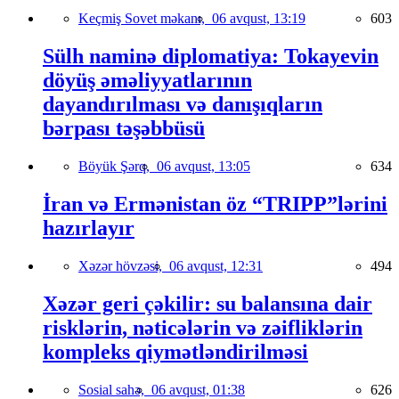
Keçmiş Sovet məkanı,
06 avqust, 13:19
603
Sülh naminə diplomatiya: Tokayevin
döyüş əməliyyatlarının
dayandırılması və danışıqların
bərpası təşəbbüsü
Böyük Şərq,
06 avqust, 13:05
634
İran və Ermənistan öz “TRIPP”lərini
hazırlayır
Xəzər hövzəsi,
06 avqust, 12:31
494
Xəzər geri çəkilir: su balansına dair
risklərin, nəticələrin və zəifliklərin
kompleks qiymətləndirilməsi
Sosial sahə,
06 avqust, 01:38
626