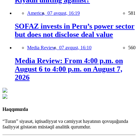
Riyadh uniting against?
America,
07 avqust, 16:19
581
SOFAZ invests in Peru’s power sector
but does not disclose deal value
Media Review,
07 avqust, 16:10
560
Media Review: From 4:00 p.m. on
August 6 to 4:00 p.m. on August 7,
2026
Haqqımızda
“Turan” siyasət, iqtisadiyyat və cəmiyyət həyatının qovuşuğunda
fəaliyyət göstərən müstəqil analitik qurumdur.