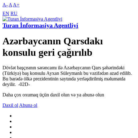
A-
A
A+
EN
RU
Turan İnformasiya Agentliyi
Azərbaycanın Qarsdakı
konsulu geri çağırılıb
Dövlət başçısının sərəncamı ilə Azərbaycanın Qars şəhərindəki
(Türkiyə) baş konsulu Ayxan Süleymanlı bu vəzifədən azad edilib.
Bu barədə ölkə prezidentinin saytında yerləşdirilmiş məlumatda
deyilir. -02D-
Daha çox oxumaq üçün daxil olun və ya abunə olun
Daxil ol
Abunə ol