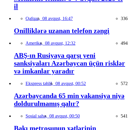
il
Qafqaz,
08 avqust, 16:47
336
Onilliklərə uzanan telefon zəngi
Amerika,
08 avqust, 12:32
494
ABŞ-ın Rusiyaya qarşı yeni
sanksiyaları Azərbaycan üçün risklər
və imkanlar yaradır
Ekspress təhlil,
08 avqust, 00:52
572
Azərbaycanda 65 min vakansiya niyə
doldurulmamış qalır?
Sosial sahə,
08 avqust, 00:50
541
Bakı metrosunun xətlərinin