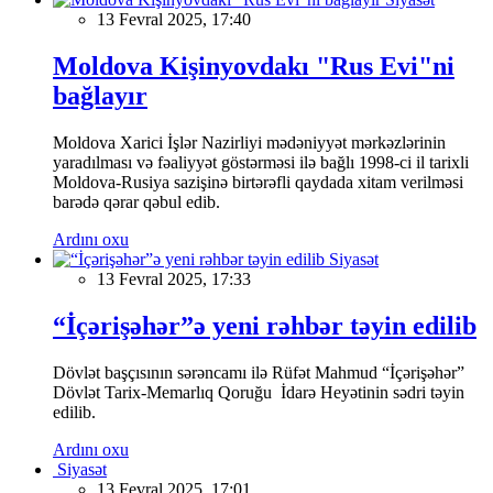
13 Fevral 2025, 17:40
Moldova Kişinyovdakı "Rus Evi"ni
bağlayır
Moldova Xarici İşlər Nazirliyi mədəniyyət mərkəzlərinin
yaradılması və fəaliyyət göstərməsi ilə bağlı 1998-ci il tarixli
Moldova-Rusiya sazişinə birtərəfli qaydada xitam verilməsi
barədə qərar qəbul edib.
Ardını oxu
Siyasət
13 Fevral 2025, 17:33
“İçərişəhər”ə yeni rəhbər təyin edilib
Dövlət başçısının sərəncamı ilə Rüfət Mahmud “İçərişəhər”
Dövlət Tarix-Memarlıq Qoruğu İdarə Heyətinin sədri təyin
edilib.
Ardını oxu
Siyasət
13 Fevral 2025, 17:01