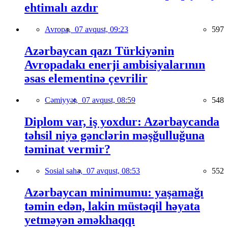
ehtimalı azdır
Avropa,
07 avqust, 09:23
597
Azərbaycan qazı Türkiyənin
Avropadakı enerji ambisiyalarının
əsas elementinə çevrilir
Cəmiyyət,
07 avqust, 08:59
548
Diplom var, iş yoxdur: Azərbaycanda
təhsil niyə gənclərin məşğulluğuna
təminat vermir?
Sosial sahə,
07 avqust, 08:53
552
Azərbaycan minimumu: yaşamağı
təmin edən, lakin müstəqil həyata
yetməyən əməkhaqqı