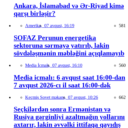
Ankara, İslamabad və Ər-Riyad kimə
qarşı birləşir?
Amerika,
07 avqust, 16:19
581
SOFAZ Perunun energetika
sektoruna sərmayə yatırıb, lakin
sövdələşmənin məbləğini açıqlamayıb
Media İcmalı,
07 avqust, 16:10
560
Media icmalı: 6 avqust saat 16:00-dan
7 avqust 2026-cı il saat 16:00-dək
Keçmiş Sovet məkanı,
07 avqust, 10:26
662
Seçkilərdən sonra Ermənistan və
Rusiya gərginliyi azaltmağın yollarını
axtarır, lakin əvvəlki ittifaqa qayıdış