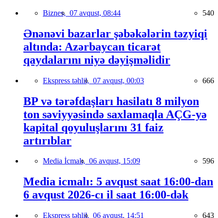
Biznes,
07 avqust, 08:44
540
Ənənəvi bazarlar şəbəkələrin təzyiqi
altında: Azərbaycan ticarət
qaydalarını niyə dəyişməlidir
Ekspress təhlil,
07 avqust, 00:03
666
BP və tərəfdaşları hasilatı 8 milyon
ton səviyyəsində saxlamaqla AÇG-yə
kapital qoyuluşlarını 31 faiz
artırıblar
Media İcmalı,
06 avqust, 15:09
596
Media icmalı: 5 avqust saat 16:00-dan
6 avqust 2026-cı il saat 16:00-dək
Ekspress təhlil,
06 avqust, 14:51
643