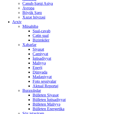
Cənub-Şərqi Asiya
Avropa
Böyük Şərq
Xəzər hövzəsi
Arxiv
Müsahibə
Sual-cavab
Çətin sual
Bizimkiler
Xəbərlər
Siyasət
Cəmiyyət
İqtisadiyyat
Maliyyə
Enerji
Dünyada
Mədəniyyət
Foto sessiyalar
Aktual Reportaj
Buraxılışlar
Bülleten Siyasət
Bülleten İqtisadiyyat
Bülleten Maliyyə
Bülleten Energetika
Söz istəyirəm