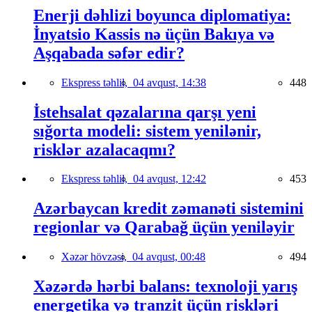
Enerji dəhlizi boyunca diplomatiya:
İnyatsio Kassis nə üçün Bakıya və
Aşqabada səfər edir?
Ekspress təhlil,
04 avqust, 14:38
448
İstehsalat qəzalarına qarşı yeni
sığorta modeli: sistem yenilənir,
risklər azalacaqmı?
Ekspress təhlil,
04 avqust, 12:42
453
Azərbaycan kredit zəmanəti sistemini
regionlar və Qarabağ üçün yeniləyir
Xəzər hövzəsi,
04 avqust, 00:48
494
Xəzərdə hərbi balans: texnoloji yarış
energetika və tranzit üçün riskləri