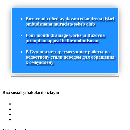
Buzovnada dörd ay davam edən drenaj işləri
ombudsmana müraciətə səbəb olub
Four-month drainage works in Buzovna
prompt an appeal to the ombudsman
В Бузовна четырехмесячные работы по
водоотводу стали поводом для обращения
к омбудсмену
Bizi sosial şəbəkələrdə izləyin