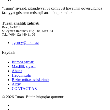
“Turan” siyasət, iqtisadiyyat və cəmiyyət həyatının qovuşuğunda
fəaliyyət göstərən müstəqil analitik qurumdur.
Turan analitik xidməti
Bakı, AZ1010
Süleyman Rəhimov küç.,186, Mən. 24
Tel.: (+99412) 440 11 96
agency@turan.az
Faydalı
İstifadə şərtləri
Məxfilik siyasti
Abunə
Haqqımızda
Bizim mütəxəssislərimiz
Arxiv
CONTACT AZ
© 2026 Turan. Bütün hüquqlar qorunur.