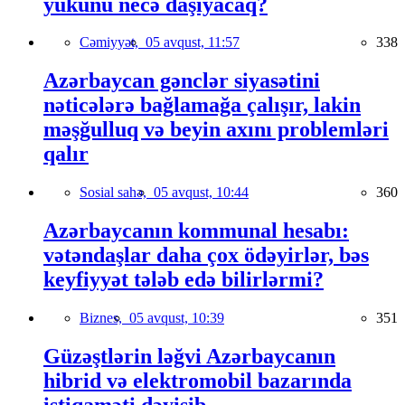
yükünü necə daşıyacaq?
Cəmiyyət,
05 avqust, 11:57
338
Azərbaycan gənclər siyasətini
nəticələrə bağlamağa çalışır, lakin
məşğulluq və beyin axını problemləri
qalır
Sosial sahə,
05 avqust, 10:44
360
Azərbaycanın kommunal hesabı:
vətəndaşlar daha çox ödəyirlər, bəs
keyfiyyət tələb edə bilirlərmi?
Biznes,
05 avqust, 10:39
351
Güzəştlərin ləğvi Azərbaycanın
hibrid və elektromobil bazarında