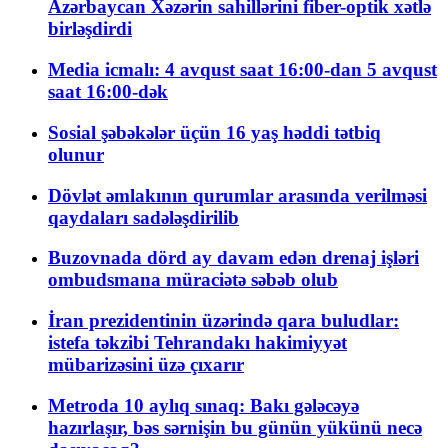
Azərbaycan Xəzərin sahillərini fiber-optik xətlə
birləşdirdi
Media icmalı: 4 avqust saat 16:00-dan 5 avqust
saat 16:00-dək
Sosial şəbəkələr üçün 16 yaş həddi tətbiq
olunur
Dövlət əmlakının qurumlar arasında verilməsi
qaydaları sadələşdirilib
Buzovnada dörd ay davam edən drenaj işləri
ombudsmana müraciətə səbəb olub
İran prezidentinin üzərində qara buludlar:
istefa təkzibi Tehrandakı hakimiyyət
mübarizəsini üzə çıxarır
Metroda 10 aylıq sınaq: Bakı gələcəyə
hazırlaşır, bəs sərnişin bu günün yükünü necə