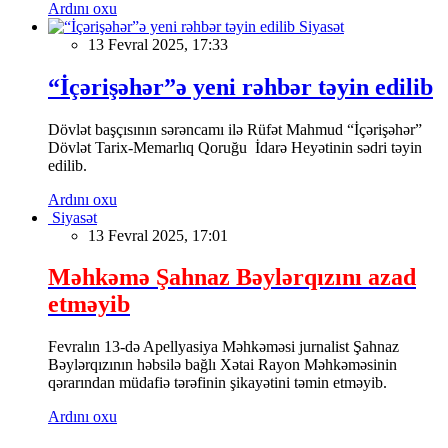
Ardını oxu
Siyasət
13 Fevral 2025, 17:33
“İçərişəhər”ə yeni rəhbər təyin edilib
Dövlət başçısının sərəncamı ilə Rüfət Mahmud “İçərişəhər”
Dövlət Tarix-Memarlıq Qoruğu İdarə Heyətinin sədri təyin
edilib.
Ardını oxu
Siyasət
13 Fevral 2025, 17:01
Məhkəmə Şahnaz Bəylərqızını azad
etməyib
Fevralın 13-də Apellyasiya Məhkəməsi jurnalist Şahnaz
Bəylərqızının həbsilə bağlı Xətai Rayon Məhkəməsinin
qərarından müdafiə tərəfinin şikayətini təmin etməyib.
Ardını oxu