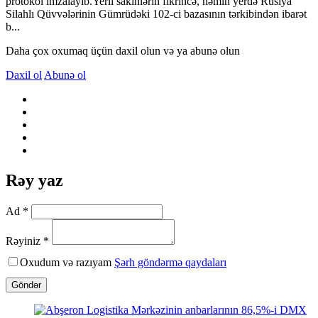
protokol imzalayıb.Yerli sakinlərin fikrincə, həmin yerdə Rusiya
Silahlı Qüvvələrinin Gümrüdəki 102-ci bazasının tərkibindən ibarət
b...
Daha çox oxumaq üçün daxil olun və ya abunə olun
Daxil ol
Abunə ol
Rəy yaz
Ad *
Rəyiniz *
Oxudum və razıyam
Şərh göndərmə qaydaları
Göndər