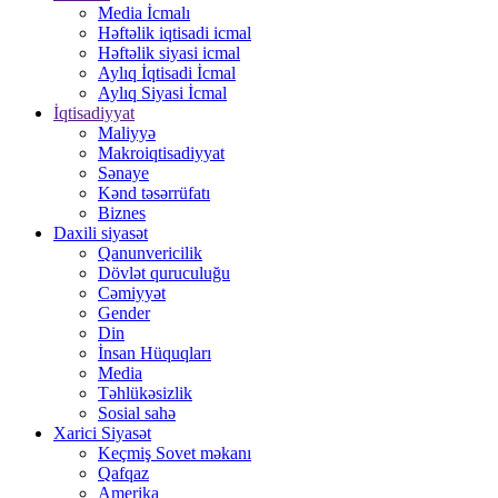
Media İcmalı
Həftəlik iqtisadi icmal
Həftəlik siyasi icmal
Aylıq İqtisadi İcmal
Aylıq Siyasi İcmal
İqtisadiyyat
Maliyyə
Makroiqtisadiyyat
Sənaye
Kənd təsərrüfatı
Biznes
Daxili siyasət
Qanunvericilik
Dövlət quruculuğu
Cəmiyyət
Gender
Din
İnsan Hüquqları
Media
Təhlükəsizlik
Sosial sahə
Xarici Siyasət
Keçmiş Sovet məkanı
Qafqaz
Amerika