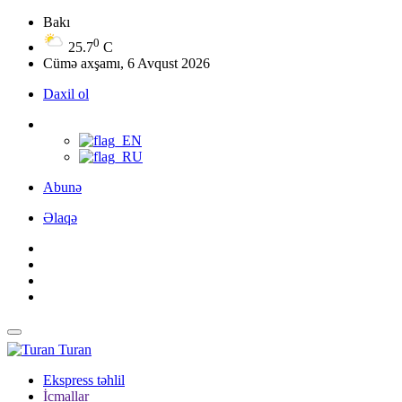
Bakı
0
25.7
C
Cümə axşamı, 6 Avqust 2026
Daxil ol
Abunə
Əlaqə
Turan
Ekspress təhlil
İcmallar