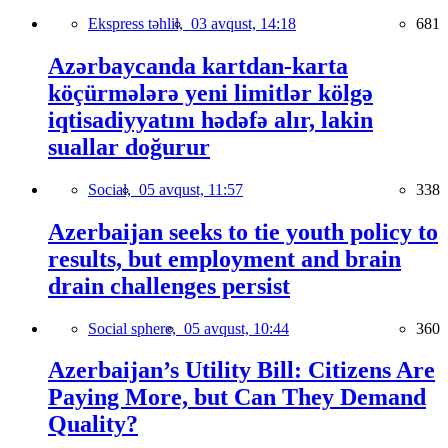
Ekspress təhlil,
03 avqust, 14:18
681
Azərbaycanda kartdan-karta
köçürmələrə yeni limitlər kölgə
iqtisadiyyatını hədəfə alır, lakin
suallar doğurur
Social,
05 avqust, 11:57
338
Azerbaijan seeks to tie youth policy to
results, but employment and brain
drain challenges persist
Social sphere,
05 avqust, 10:44
360
Azerbaijan’s Utility Bill: Citizens Are
Paying More, but Can They Demand
Quality?