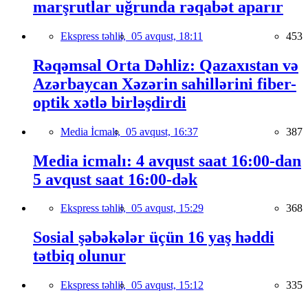
marşrutlar uğrunda rəqabət aparır
Ekspress təhlil,
05 avqust, 18:11
453
Rəqəmsal Orta Dəhliz: Qazaxıstan və
Azərbaycan Xəzərin sahillərini fiber-
optik xətlə birləşdirdi
Media İcmalı,
05 avqust, 16:37
387
Media icmalı: 4 avqust saat 16:00-dan
5 avqust saat 16:00-dək
Ekspress təhlil,
05 avqust, 15:29
368
Sosial şəbəkələr üçün 16 yaş həddi
tətbiq olunur
Ekspress təhlil,
05 avqust, 15:12
335