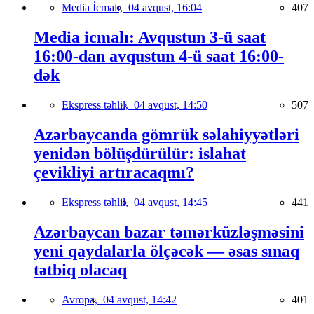
Media İcmalı,
04 avqust, 16:04
407
Media icmalı: Avqustun 3-ü saat
16:00-dan avqustun 4-ü saat 16:00-
dək
Ekspress təhlil,
04 avqust, 14:50
507
Azərbaycanda gömrük səlahiyyətləri
yenidən bölüşdürülür: islahat
çevikliyi artıracaqmı?
Ekspress təhlil,
04 avqust, 14:45
441
Azərbaycan bazar təmərküzləşməsini
yeni qaydalarla ölçəcək — əsas sınaq
tətbiq olacaq
Avropa,
04 avqust, 14:42
401