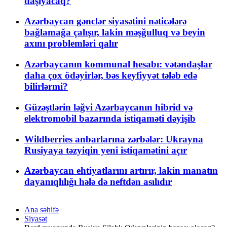
daşıyacaq?
Azərbaycan gənclər siyasətini nəticələrə
bağlamağa çalışır, lakin məşğulluq və beyin
axını problemləri qalır
Azərbaycanın kommunal hesabı: vətəndaşlar
daha çox ödəyirlər, bəs keyfiyyət tələb edə
bilirlərmi?
Güzəştlərin ləğvi Azərbaycanın hibrid və
elektromobil bazarında istiqaməti dəyişib
Wildberries anbarlarına zərbələr: Ukrayna
Rusiyaya təzyiqin yeni istiqamətini açır
Azərbaycan ehtiyatlarını artırır, lakin manatın
dayanıqlılığı hələ də neftdən asılıdır
Ana səhifə
Siyasət