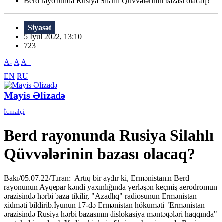
Berd rayonunda Rusiya Silahlı Qüvvələrinin bazası olacaq?
Siyasət
5 İyul 2022, 13:10
723
A-
A
A+
EN
RU
Mayis Əlizadə
İcmalçi
Berd rayonunda Rusiya Silahlı
Qüvvələrinin bazası olacaq?
Bakı/05.07.22/Turan: Artıq bir aydır ki, Ermənistanın Berd
rayonunun Ayqepar kəndi yaxınlığında yerləşən keçmiş aerodromun
ərazisində hərbi baza tikilir, "Azadlıq" radiosunun Ermənistan
xidməti bildirib.İyunun 17-də Ermənistan hökuməti "Ermənistan
ərazisində Rusiya hərbi bazasının dislokasiya məntəqələri haqqında"