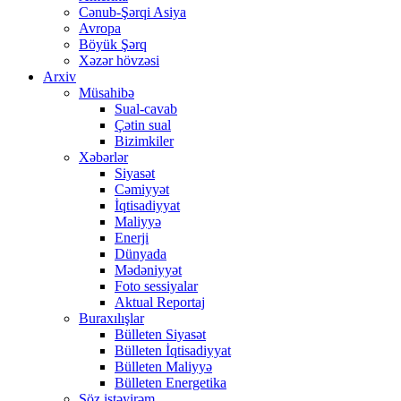
Cənub-Şərqi Asiya
Avropa
Böyük Şərq
Xəzər hövzəsi
Arxiv
Müsahibə
Sual-cavab
Çətin sual
Bizimkiler
Xəbərlər
Siyasət
Cəmiyyət
İqtisadiyyat
Maliyyə
Enerji
Dünyada
Mədəniyyət
Foto sessiyalar
Aktual Reportaj
Buraxılışlar
Bülleten Siyasət
Bülleten İqtisadiyyat
Bülleten Maliyyə
Bülleten Energetika
Söz istəyirəm