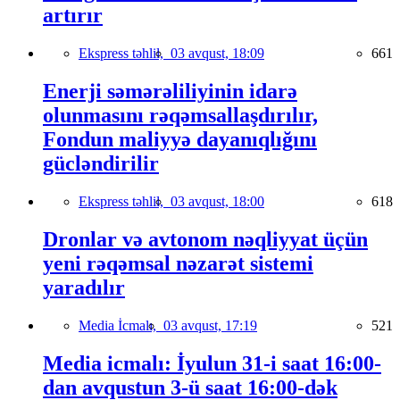
artırır
Ekspress təhlil,
03 avqust, 18:09
661
Enerji səmərəliliyinin idarə
olunmasını rəqəmsallaşdırılır,
Fondun maliyyə dayanıqlığını
gücləndirilir
Ekspress təhlil,
03 avqust, 18:00
618
Dronlar və avtonom nəqliyyat üçün
yeni rəqəmsal nəzarət sistemi
yaradılır
Media İcmalı,
03 avqust, 17:19
521
Media icmalı: İyulun 31-i saat 16:00-
dan avqustun 3-ü saat 16:00-dək