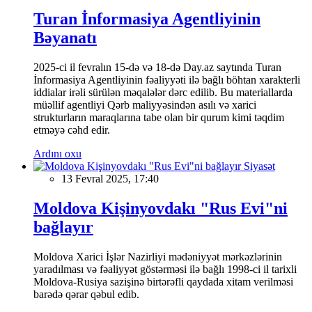
Turan İnformasiya Agentliyinin
Bəyanatı
2025-ci il fevralın 15-də və 18-də Day.az saytında Turan
İnformasiya Agentliyinin fəaliyyəti ilə bağlı böhtan xarakterli
iddialar irəli sürülən məqalələr dərc edilib. Bu materiallarda
müəllif agentliyi Qərb maliyyəsindən asılı və xarici
strukturların maraqlarına tabe olan bir qurum kimi təqdim
etməyə cəhd edir.
Ardını oxu
Siyasət
13 Fevral 2025, 17:40
Moldova Kişinyovdakı "Rus Evi"ni
bağlayır
Moldova Xarici İşlər Nazirliyi mədəniyyət mərkəzlərinin
yaradılması və fəaliyyət göstərməsi ilə bağlı 1998-ci il tarixli
Moldova-Rusiya sazişinə birtərəfli qaydada xitam verilməsi
barədə qərar qəbul edib.