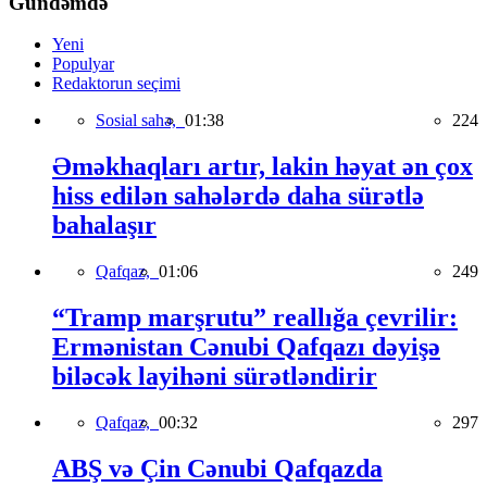
Gündəmdə
Yeni
Populyar
Redaktorun seçimi
Sosial sahə,
01:38
224
Əməkhaqları artır, lakin həyat ən çox
hiss edilən sahələrdə daha sürətlə
bahalaşır
Qafqaz,
01:06
249
“Tramp marşrutu” reallığa çevrilir:
Ermənistan Cənubi Qafqazı dəyişə
biləcək layihəni sürətləndirir
Qafqaz,
00:32
297
ABŞ və Çin Cənubi Qafqazda