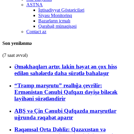
ASTNA
İqtisadiyyat Göstəriciləri
Siyası Monitorinq
Bazarların icmalı
Qarabağ münaqişəsi
Contact az
Son yenilənmə
(7 saat əvvəl)
Əməkhaqları artır, lakin həyat ən çox hiss
edilən sahələrdə daha sürətlə bahalaşır
“Tramp marşrutu” reallığa çevrilir:
Ermənistan Cənubi Qafqazı dəyişə biləcək
layihəni sürətləndirir
ABŞ və Çin Cənubi Qafqazda marşrutlar
uğrunda rəqabət aparır
Rəqəmsal Orta Dəhliz: Qazaxıstan və