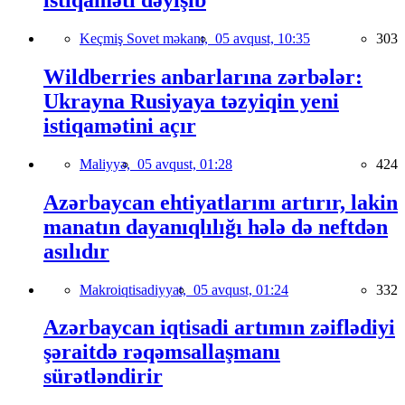
istiqaməti dəyişib
Keçmiş Sovet məkanı,
05 avqust, 10:35
303
Wildberries anbarlarına zərbələr:
Ukrayna Rusiyaya təzyiqin yeni
istiqamətini açır
Maliyyə,
05 avqust, 01:28
424
Azərbaycan ehtiyatlarını artırır, lakin
manatın dayanıqlılığı hələ də neftdən
asılıdır
Makroiqtisadiyyat,
05 avqust, 01:24
332
Azərbaycan iqtisadi artımın zəiflədiyi
şəraitdə rəqəmsallaşmanı
sürətləndirir