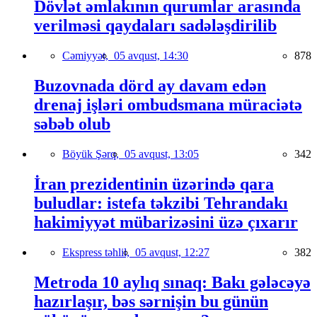
Dövlət əmlakının qurumlar arasında
verilməsi qaydaları sadələşdirilib
Cəmiyyət,
05 avqust, 14:30
878
Buzovnada dörd ay davam edən
drenaj işləri ombudsmana müraciətə
səbəb olub
Böyük Şərq,
05 avqust, 13:05
342
İran prezidentinin üzərində qara
buludlar: istefa təkzibi Tehrandakı
hakimiyyət mübarizəsini üzə çıxarır
Ekspress təhlil,
05 avqust, 12:27
382
Metroda 10 aylıq sınaq: Bakı gələcəyə
hazırlaşır, bəs sərnişin bu günün