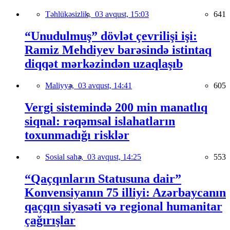
Təhlükəsizlik,
03 avqust, 15:03
641
“Unudulmuş” dövlət çevrilişi işi:
Ramiz Mehdiyev barəsində istintaq
diqqət mərkəzindən uzaqlaşıb
Maliyyə,
03 avqust, 14:41
605
Vergi sistemində 200 min manatlıq
siqnal: rəqəmsal islahatların
toxunmadığı risklər
Sosial sahə,
03 avqust, 14:25
553
“Qaçqınların Statusuna dair”
Konvensiyanın 75 illiyi: Azərbaycanın
qaçqın siyasəti və regional humanitar
çağırışlar