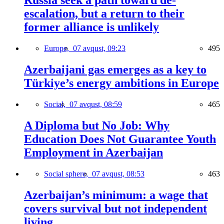
Russia seek a path toward de-
escalation, but a return to their
former alliance is unlikely
Europe,
07 avqust, 09:23
495
Azerbaijani gas emerges as a key to
Türkiye’s energy ambitions in Europe
Social,
07 avqust, 08:59
465
A Diploma but No Job: Why
Education Does Not Guarantee Youth
Employment in Azerbaijan
Social sphere,
07 avqust, 08:53
463
Azerbaijan’s minimum: a wage that
covers survival but not independent
living