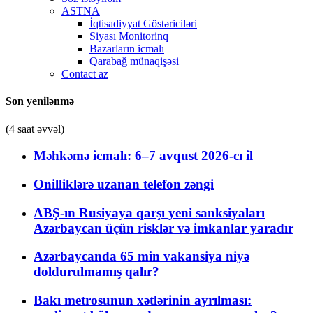
ASTNA
İqtisadiyyat Göstəriciləri
Siyası Monitorinq
Bazarların icmalı
Qarabağ münaqişəsi
Contact az
Son yenilənmə
(4 saat əvvəl)
Məhkəmə icmalı: 6–7 avqust 2026-cı il
Onilliklərə uzanan telefon zəngi
ABŞ-ın Rusiyaya qarşı yeni sanksiyaları
Azərbaycan üçün risklər və imkanlar yaradır
Azərbaycanda 65 min vakansiya niyə
doldurulmamış qalır?
Bakı metrosunun xətlərinin ayrılması: