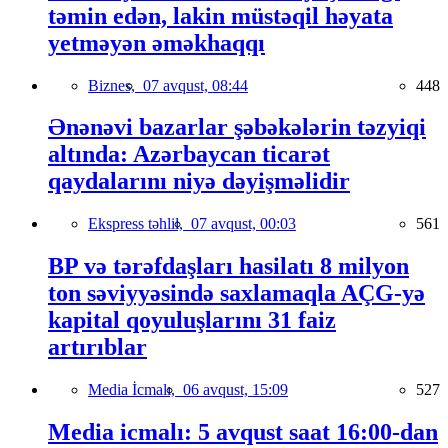
təmin edən, lakin müstəqil həyata
yetməyən əməkhaqqı
Biznes,
07 avqust, 08:44
448
Ənənəvi bazarlar şəbəkələrin təzyiqi
altında: Azərbaycan ticarət
qaydalarını niyə dəyişməlidir
Ekspress təhlil,
07 avqust, 00:03
561
BP və tərəfdaşları hasilatı 8 milyon
ton səviyyəsində saxlamaqla AÇG-yə
kapital qoyuluşlarını 31 faiz
artırıblar
Media İcmalı,
06 avqust, 15:09
527
Media icmalı: 5 avqust saat 16:00-dan