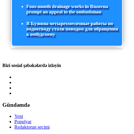
Four-month drainage works in Buzovna
prompt an appeal to the ombudsman
В Бузовна четырехмесячные работы по
водоотводу стали поводом для обращения
к омбудсмену
Bizi sosial şəbəkələrdə izləyin
Gündəmdə
Yeni
Populyar
Redaktorun seçimi