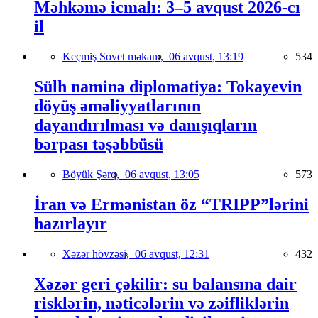
Məhkəmə icmalı: 3–5 avqust 2026-cı
il
Keçmiş Sovet məkanı,
06 avqust, 13:19
534
Sülh naminə diplomatiya: Tokayevin
döyüş əməliyyatlarının
dayandırılması və danışıqların
bərpası təşəbbüsü
Böyük Şərq,
06 avqust, 13:05
573
İran və Ermənistan öz “TRIPP”lərini
hazırlayır
Xəzər hövzəsi,
06 avqust, 12:31
432
Xəzər geri çəkilir: su balansına dair
risklərin, nəticələrin və zəifliklərin