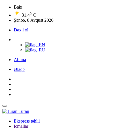
Bakı
0
31.4
C
Şənbə, 8 Avqust 2026
Daxil ol
Abunə
Əlaqə
Turan
Ekspress təhlil
İcmallar