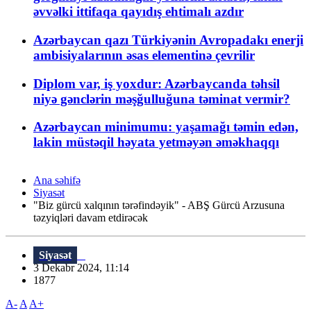
əvvəlki ittifaqa qayıdış ehtimalı azdır
Azərbaycan qazı Türkiyənin Avropadakı enerji
ambisiyalarının əsas elementinə çevrilir
Diplom var, iş yoxdur: Azərbaycanda təhsil
niyə gənclərin məşğulluğuna təminat vermir?
Azərbaycan minimumu: yaşamağı təmin edən,
lakin müstəqil həyata yetməyən əməkhaqqı
Ana səhifə
Siyasət
"Biz gürcü xalqının tərəfindəyik" - ABŞ Gürcü Arzusuna
təzyiqləri davam etdirəcək
Siyasət
3 Dekabr 2024, 11:14
1877
A-
A
A+