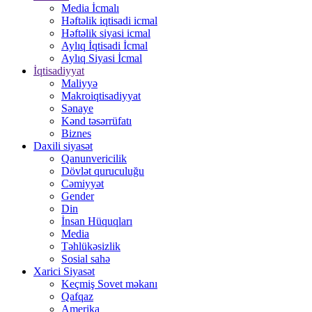
Media İcmalı
Həftəlik iqtisadi icmal
Həftəlik siyasi icmal
Aylıq İqtisadi İcmal
Aylıq Siyasi İcmal
İqtisadiyyat
Maliyyə
Makroiqtisadiyyat
Sənaye
Kənd təsərrüfatı
Biznes
Daxili siyasət
Qanunvericilik
Dövlət quruculuğu
Cəmiyyət
Gender
Din
İnsan Hüquqları
Media
Təhlükəsizlik
Sosial sahə
Xarici Siyasət
Keçmiş Sovet məkanı
Qafqaz
Amerika