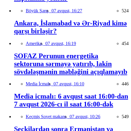
Böyük Şərq,
07 avqust, 16:27
524
Ankara, İslamabad və Ər-Riyad kimə
qarşı birləşir?
Amerika,
07 avqust, 16:19
454
SOFAZ Perunun energetika
sektoruna sərmayə yatırıb, lakin
sövdələşmənin məbləğini açıqlamayıb
Media İcmalı,
07 avqust, 16:10
446
Media icmalı: 6 avqust saat 16:00-dan
7 avqust 2026-cı il saat 16:00-dək
Keçmiş Sovet məkanı,
07 avqust, 10:26
549
Seçkilərdən sonra Ermənistan və