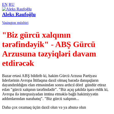
EN
RU
Aleks Raufoğlu
Vaşinqton müxbiri
"Biz gürcü xalqının
tərəfindəyik" - ABŞ Gürcü
Arzusuna təzyiqləri davam
etdirəcək
Bazar ertəsi ABŞ bildirib ki, hakim Gürcü Arzusu Partiyası
liderlərinin Avropa İttifaqına daxil olmaq barədə danışıqların
dayandırıldığını elan etməsindən sonra ardıcıl dörd gündür etiraz
edən "gürcü xalqının tərəfindədir". "Biz açıq şəkildə işarə etdik ki,
Avropa ilə inteqrasiyadan imtina etməklə bağlı hakimiyyətin
addımlarından narahatıq". "Biz gürcü xalqının...
Daha çox oxumaq üçün daxil olun və ya abunə olun