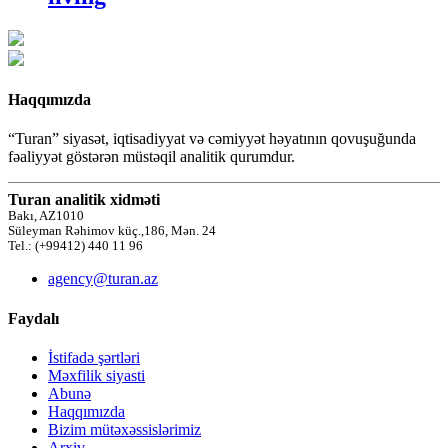
Haqqımızda
“Turan” siyasət, iqtisadiyyat və cəmiyyət həyatının qovuşuğunda
fəaliyyət göstərən müstəqil analitik qurumdur.
Turan analitik xidməti
Bakı, AZ1010
Süleyman Rəhimov küç.,186, Mən. 24
Tel.: (+99412) 440 11 96
agency@turan.az
Faydalı
İstifadə şərtləri
Məxfilik siyasti
Abunə
Haqqımızda
Bizim mütəxəssislərimiz
Arxiv