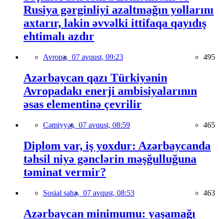
Rusiya gərginliyi azaltmağın yollarını
axtarır, lakin əvvəlki ittifaqa qayıdış
ehtimalı azdır
Avropa,
07 avqust, 09:23
495
Azərbaycan qazı Türkiyənin
Avropadakı enerji ambisiyalarının
əsas elementinə çevrilir
Cəmiyyət,
07 avqust, 08:59
465
Diplom var, iş yoxdur: Azərbaycanda
təhsil niyə gənclərin məşğulluğuna
təminat vermir?
Sosial sahə,
07 avqust, 08:53
463
Azərbaycan minimumu: yaşamağı