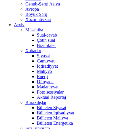
Cənub-Şərqi Asiya
Avropa
Böyük Şərq
Xəzər hövzəsi
Arxiv
Müsahibə
Sual-cavab
Çətin sual
Bizimkiler
Xəbərlər
Siyasət
Cəmiyyət
İqtisadiyyat
Maliyyə
Enerji
Dünyada
Mədəniyyət
Foto sessiyalar
Aktual Reportaj
Buraxılışlar
Bülleten Siyasət
Bülleten İqtisadiyyat
Bülleten Maliyyə
Bülleten Energetika
Söz istəyirəm