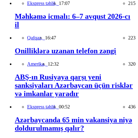
Ekspress təhlil,
17:07
215
Məhkəmə icmalı: 6–7 avqust 2026-cı
il
Qafqaz,
16:47
223
Onilliklərə uzanan telefon zəngi
Amerika,
12:32
320
ABŞ-ın Rusiyaya qarşı yeni
sanksiyaları Azərbaycan üçün risklər
və imkanlar yaradır
Ekspress təhlil,
00:52
436
Azərbaycanda 65 min vakansiya niyə
doldurulmamış qalır?