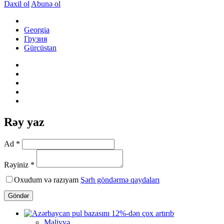
Daxil ol
Abunə ol
Georgia
Грузия
Gürcüstan
Rəy yaz
Ad *
Rəyiniz *
Oxudum və razıyam
Şərh göndərmə qaydaları
Göndər
Maliyyə