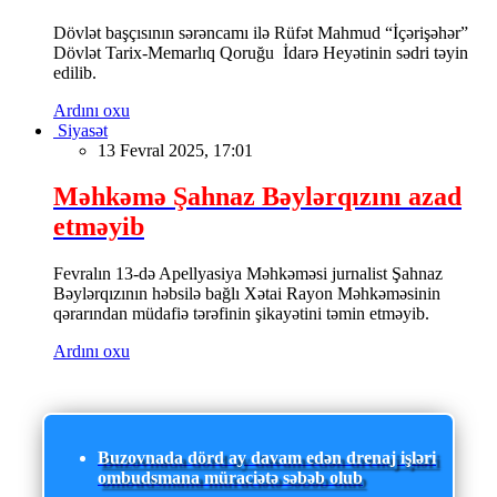
Dövlət başçısının sərəncamı ilə Rüfət Mahmud “İçərişəhər”
Dövlət Tarix-Memarlıq Qoruğu İdarə Heyətinin sədri təyin
edilib.
Ardını oxu
Siyasət
13 Fevral 2025, 17:01
Məhkəmə Şahnaz Bəylərqızını azad
etməyib
Fevralın 13-də Apellyasiya Məhkəməsi jurnalist Şahnaz
Bəylərqızının həbsilə bağlı Xətai Rayon Məhkəməsinin
qərarından müdafiə tərəfinin şikayətini təmin etməyib.
Ardını oxu
Buzovnada dörd ay davam edən drenaj işləri
ombudsmana müraciətə səbəb olub