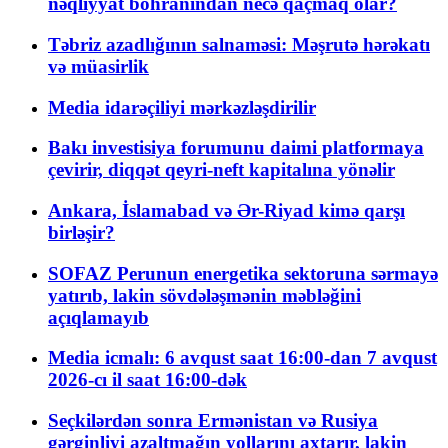
nəqliyyat böhranından necə qaçmaq olar?
Təbriz azadlığının salnaməsi: Məşrutə hərəkatı
və müasirlik
Media idarəçiliyi mərkəzləşdirilir
Bakı investisiya forumunu daimi platformaya
çevirir, diqqət qeyri-neft kapitalına yönəlir
Ankara, İslamabad və Ər-Riyad kimə qarşı
birləşir?
SOFAZ Perunun energetika sektoruna sərmayə
yatırıb, lakin sövdələşmənin məbləğini
açıqlamayıb
Media icmalı: 6 avqust saat 16:00-dan 7 avqust
2026-cı il saat 16:00-dək
Seçkilərdən sonra Ermənistan və Rusiya
gərginliyi azaltmağın yollarını axtarır, lakin