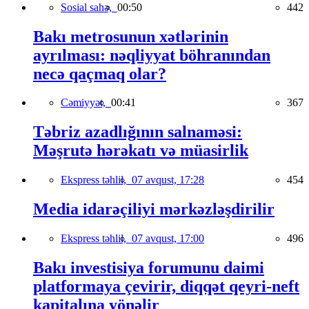
Sosial sahə,
00:50
442
Bakı metrosunun xətlərinin
ayrılması: nəqliyyat böhranından
necə qaçmaq olar?
Cəmiyyət,
00:41
367
Təbriz azadlığının salnaməsi:
Məşrutə hərəkatı və müasirlik
Ekspress təhlil,
07 avqust, 17:28
454
Media idarəçiliyi mərkəzləşdirilir
Ekspress təhlil,
07 avqust, 17:00
496
Bakı investisiya forumunu daimi
platformaya çevirir, diqqət qeyri-neft
kapitalına yönəlir