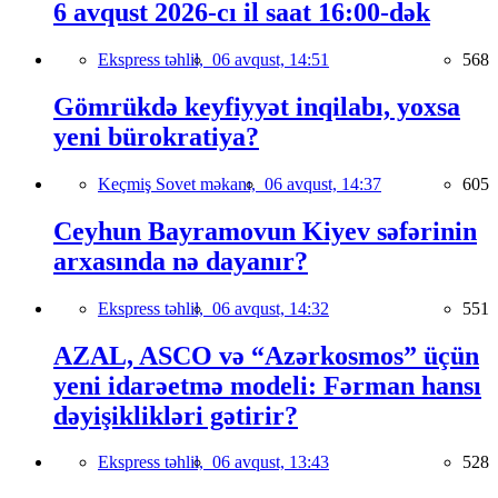
6 avqust 2026-cı il saat 16:00-dək
Ekspress təhlil,
06 avqust, 14:51
568
Gömrükdə keyfiyyət inqilabı, yoxsa
yeni bürokratiya?
Keçmiş Sovet məkanı,
06 avqust, 14:37
605
Ceyhun Bayramovun Kiyev səfərinin
arxasında nə dayanır?
Ekspress təhlil,
06 avqust, 14:32
551
AZAL, ASCO və “Azərkosmos” üçün
yeni idarəetmə modeli: Fərman hansı
dəyişiklikləri gətirir?
Ekspress təhlil,
06 avqust, 13:43
528