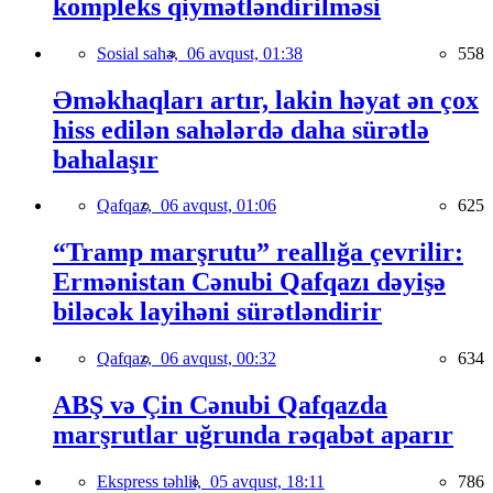
kompleks qiymətləndirilməsi
Sosial sahə,
06 avqust, 01:38
558
Əməkhaqları artır, lakin həyat ən çox
hiss edilən sahələrdə daha sürətlə
bahalaşır
Qafqaz,
06 avqust, 01:06
625
“Tramp marşrutu” reallığa çevrilir:
Ermənistan Cənubi Qafqazı dəyişə
biləcək layihəni sürətləndirir
Qafqaz,
06 avqust, 00:32
634
ABŞ və Çin Cənubi Qafqazda
marşrutlar uğrunda rəqabət aparır
Ekspress təhlil,
05 avqust, 18:11
786