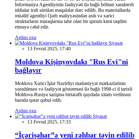
İnformasiya Agentliyinin fəaliyyəti ilə bağlı böhtan xarakterli
iddialar irəli sürülən məqalələr dərc edilib. Bu materiallarda
müəllif agentliyi Qərb maliyyəsindən asılı və xarici
strukturların maraqlarına tabe olan bir qurum kimi təqdim
etməyə cəhd edir.
Ardını oxu
Siyasət
13 Fevral 2025, 17:40
Moldova Kişinyovdakı "Rus Evi"ni
bağlayır
Moldova Xarici İşlər Nazirliyi mədəniyyət mərkəzlərinin
yaradılması və fəaliyyət göstərməsi ilə bağlı 1998-ci il tarixli
Moldova-Rusiya sazişinə birtərəfli qaydada xitam verilməsi
barədə qərar qəbul edib.
Ardını oxu
Siyasət
13 Fevral 2025, 17:33
“İçərişəhər”ə yeni rəhbər təyin edilib