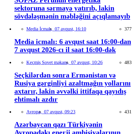
sektoruna sərmayə yatırıb, lakin
sövdələşmənin məbləğini açıqlamayıb
Media İcmalı,
07 avqust, 16:10
377
Media icmalı: 6 avqust saat 16:00-dan
7 avqust 2026-cı il saat 16:00-dək
Keçmiş Sovet məkanı,
07 avqust, 10:26
483
Seçkilərdən sonra Ermənistan və
Rusiya gərginliyi azaltmağın yollarını
axtarır, lakin əvvəlki ittifaqa qayıdış
ehtimalı azdır
Avropa,
07 avqust, 09:23
431
Azərbaycan qazı Türkiyənin
Avropadakı enerji ambisiyalarının