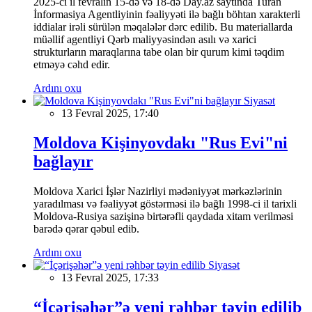
2025-ci il fevralın 15-də və 18-də Day.az saytında Turan
İnformasiya Agentliyinin fəaliyyəti ilə bağlı böhtan xarakterli
iddialar irəli sürülən məqalələr dərc edilib. Bu materiallarda
müəllif agentliyi Qərb maliyyəsindən asılı və xarici
strukturların maraqlarına tabe olan bir qurum kimi təqdim
etməyə cəhd edir.
Ardını oxu
Siyasət
13 Fevral 2025, 17:40
Moldova Kişinyovdakı "Rus Evi"ni
bağlayır
Moldova Xarici İşlər Nazirliyi mədəniyyət mərkəzlərinin
yaradılması və fəaliyyət göstərməsi ilə bağlı 1998-ci il tarixli
Moldova-Rusiya sazişinə birtərəfli qaydada xitam verilməsi
barədə qərar qəbul edib.
Ardını oxu
Siyasət
13 Fevral 2025, 17:33
“İçərişəhər”ə yeni rəhbər təyin edilib