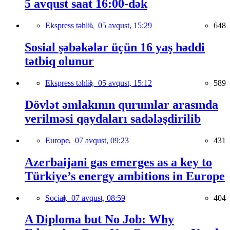
5 avqust saat 16:00-dək
Ekspress təhlil,
05 avqust, 15:29
648
Sosial şəbəkələr üçün 16 yaş həddi
tətbiq olunur
Ekspress təhlil,
05 avqust, 15:12
589
Dövlət əmlakının qurumlar arasında
verilməsi qaydaları sadələşdirilib
Europe,
07 avqust, 09:23
431
Azerbaijani gas emerges as a key to
Türkiye’s energy ambitions in Europe
Social,
07 avqust, 08:59
404
A Diploma but No Job: Why