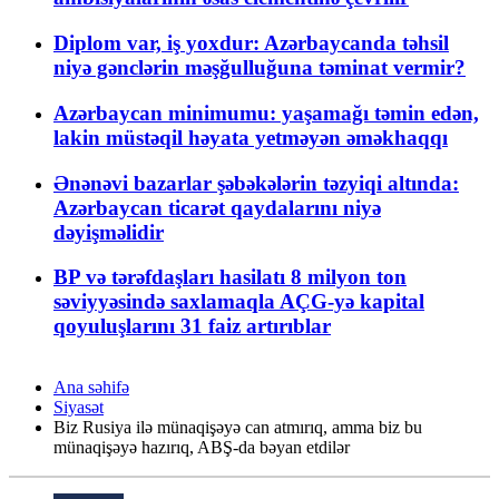
Diplom var, iş yoxdur: Azərbaycanda təhsil
niyə gənclərin məşğulluğuna təminat vermir?
Azərbaycan minimumu: yaşamağı təmin edən,
lakin müstəqil həyata yetməyən əməkhaqqı
Ənənəvi bazarlar şəbəkələrin təzyiqi altında:
Azərbaycan ticarət qaydalarını niyə
dəyişməlidir
BP və tərəfdaşları hasilatı 8 milyon ton
səviyyəsində saxlamaqla AÇG-yə kapital
qoyuluşlarını 31 faiz artırıblar
Ana səhifə
Siyasət
Biz Rusiya ilə münaqişəyə can atmırıq, amma biz bu
münaqişəyə hazırıq, ABŞ-da bəyan etdilər