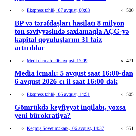
Ekspress təhlil,
07 avqust, 00:03
500
BP və tərəfdaşları hasilatı 8 milyon
ton səviyyəsində saxlamaqla AÇG-yə
kapital qoyuluşlarını 31 faiz
artırıblar
Media İcmalı,
06 avqust, 15:09
471
Media icmalı: 5 avqust saat 16:00-dan
6 avqust 2026-cı il saat 16:00-dək
Ekspress təhlil,
06 avqust, 14:51
505
Gömrükdə keyfiyyət inqilabı, yoxsa
yeni bürokratiya?
Keçmiş Sovet məkanı,
06 avqust, 14:37
551