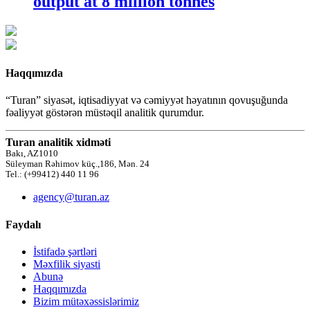
output at 8 million tonnes
Haqqımızda
“Turan” siyasət, iqtisadiyyat və cəmiyyət həyatının qovuşuğunda
fəaliyyət göstərən müstəqil analitik qurumdur.
Turan analitik xidməti
Bakı, AZ1010
Süleyman Rəhimov küç.,186, Mən. 24
Tel.: (+99412) 440 11 96
agency@turan.az
Faydalı
İstifadə şərtləri
Məxfilik siyasti
Abunə
Haqqımızda
Bizim mütəxəssislərimiz