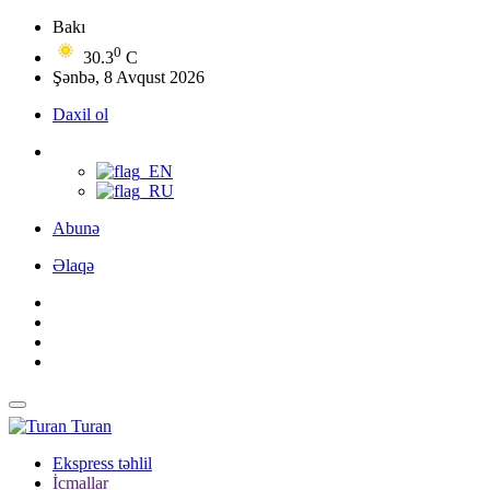
Bakı
0
30.3
C
Şənbə, 8 Avqust 2026
Daxil ol
Abunə
Əlaqə
Turan
Ekspress təhlil
İcmallar