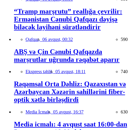
“Tramp marşrutu” reallığa çevrilir:
Ermənistan Cənubi Qafqazı dəyişə
biləcək layihəni sürətləndirir
Qafqaz,
06 avqust, 00:32
590
ABŞ və Çin Cənubi Qafqazda
marşrutlar uğrunda rəqabət aparır
Ekspress təhlil,
05 avqust, 18:11
740
Rəqəmsal Orta Dəhliz: Qazaxıstan və
Azərbaycan Xəzərin sahillərini fiber-
optik xətlə birləşdirdi
Media İcmalı,
05 avqust, 16:37
630
Media icmalı: 4 avqust saat 16:00-dan