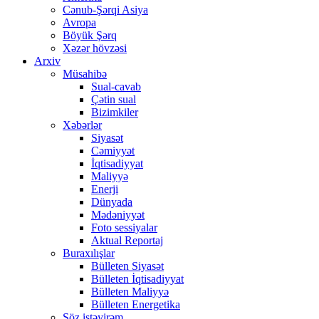
Cənub-Şərqi Asiya
Avropa
Böyük Şərq
Xəzər hövzəsi
Arxiv
Müsahibə
Sual-cavab
Çətin sual
Bizimkiler
Xəbərlər
Siyasət
Cəmiyyət
İqtisadiyyat
Maliyyə
Enerji
Dünyada
Mədəniyyət
Foto sessiyalar
Aktual Reportaj
Buraxılışlar
Bülleten Siyasət
Bülleten İqtisadiyyat
Bülleten Maliyyə
Bülleten Energetika
Söz istəyirəm