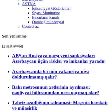
ASTNA
İqtisadiyyat Göstəriciləri
Siyası Monitorinq
Bazarların icmalı
Qarabağ münaqişəsi
Contact az
Son yenilənmə
(2 saat əvvəl)
ABŞ-ın Rusiyaya qarşı yeni sanksiyaları
Azərbaycan üçün risklər və imkanlar yaradır
Azərbaycanda 65 min vakansiya niyə
doldurulmamış qalır?
Bakı metrosunun xətlərinin ayrılması:
nəqliyyat böhranından necə qaçmaq olar?
Təbriz azadlığının salnaməsi: Məşrutə hərəkatı
və müasirlik