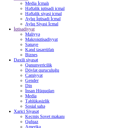
Media İcmalı
Həftəlik iqtisadi icmal
Həftəlik siyasi icmal
Aylıq İqtisadi İcmal
Aylıq Siyasi İcmal
İqtisadiyyat
Maliyyə
Makroiqtisadiyyat
Sənaye
Kənd təsərrüfatı
Biznes
Daxili siyasət
Qanunvericilik
Dövlət quruculuğu
Cəmiyyət
Gender
Din
İnsan Hüquqları
Media
Təhlükəsizlik
Sosial sahə
Xarici Siyasət
Keçmiş Sovet məkanı
Qafqaz
Amerika