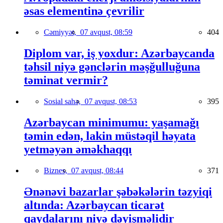
əsas elementinə çevrilir
Cəmiyyət,
07 avqust, 08:59
404
Diplom var, iş yoxdur: Azərbaycanda
təhsil niyə gənclərin məşğulluğuna
təminat vermir?
Sosial sahə,
07 avqust, 08:53
395
Azərbaycan minimumu: yaşamağı
təmin edən, lakin müstəqil həyata
yetməyən əməkhaqqı
Biznes,
07 avqust, 08:44
371
Ənənəvi bazarlar şəbəkələrin təzyiqi
altında: Azərbaycan ticarət
qaydalarını niyə dəyişməlidir