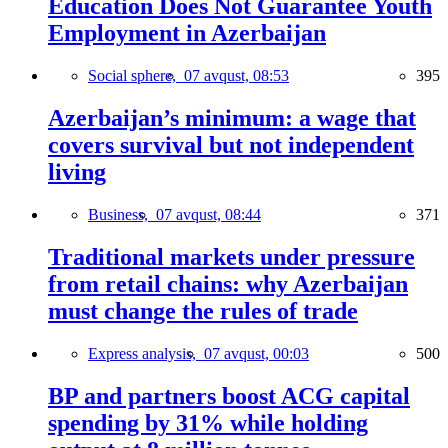
Education Does Not Guarantee Youth
Employment in Azerbaijan
Social sphere,
07 avqust, 08:53
395
Azerbaijan’s minimum: a wage that
covers survival but not independent
living
Business,
07 avqust, 08:44
371
Traditional markets under pressure
from retail chains: why Azerbaijan
must change the rules of trade
Express analysis,
07 avqust, 00:03
500
BP and partners boost ACG capital
spending by 31% while holding