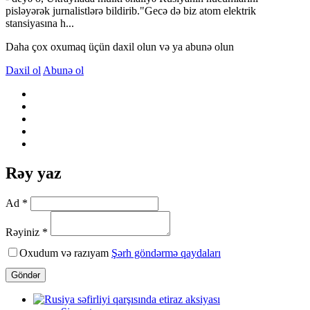
pisləyərək jurnalistlərə bildirib."Gecə də biz atom elektrik
stansiyasına h...
Daha çox oxumaq üçün daxil olun və ya abunə olun
Daxil ol
Abunə ol
Rəy yaz
Ad *
Rəyiniz *
Oxudum və razıyam
Şərh göndərmə qaydaları
Göndər