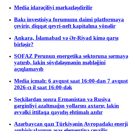
Media idarəçiliyi mərkəzləşdirilir
Bakı investisiya forumunu daimi platformaya
çevirir, diqqət qeyri-neft kapitalına yönəlir
Ankara, İslamabad və Ər-Riyad kimə qarşı
birləşir?
SOFAZ Perunun energetika sektoruna sərmayə
yatırıb, lakin sövdələşmənin məbləğini
açıqlamayıb
Media icmalı: 6 avqust saat 16:00-dan 7 avqust
2026-cı il saat 16:00-dək
Seçkilərdən sonra Ermənistan və Rusiya
gərginliyi azaltmağın yollarını axtarır, lakin
əvvəlki ittifaqa qayıdış ehtimalı azdır
Azərbaycan qazı Türkiyənin Avropadakı enerji
ambisiyalarının əsas elementinə çevrilir