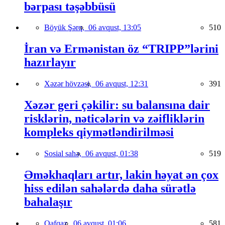
bərpası təşəbbüsü
Böyük Şərq,
06 avqust, 13:05
510
İran və Ermənistan öz “TRIPP”lərini
hazırlayır
Xəzər hövzəsi,
06 avqust, 12:31
391
Xəzər geri çəkilir: su balansına dair
risklərin, nəticələrin və zəifliklərin
kompleks qiymətləndirilməsi
Sosial sahə,
06 avqust, 01:38
519
Əməkhaqları artır, lakin həyat ən çox
hiss edilən sahələrdə daha sürətlə
bahalaşır
Qafqaz,
06 avqust, 01:06
581