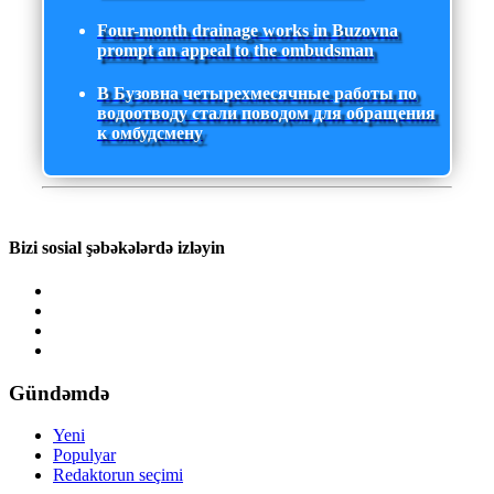
Four-month drainage works in Buzovna
prompt an appeal to the ombudsman
В Бузовна четырехмесячные работы по
водоотводу стали поводом для обращения
к омбудсмену
Bizi sosial şəbəkələrdə izləyin
Gündəmdə
Yeni
Populyar
Redaktorun seçimi