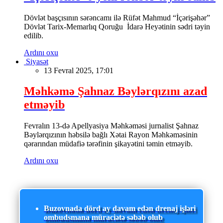
Dövlət başçısının sərəncamı ilə Rüfət Mahmud “İçərişəhər”
Dövlət Tarix-Memarlıq Qoruğu İdarə Heyətinin sədri təyin
edilib.
Ardını oxu
Siyasət
13 Fevral 2025, 17:01
Məhkəmə Şahnaz Bəylərqızını azad
etməyib
Fevralın 13-də Apellyasiya Məhkəməsi jurnalist Şahnaz
Bəylərqızının həbsilə bağlı Xətai Rayon Məhkəməsinin
qərarından müdafiə tərəfinin şikayətini təmin etməyib.
Ardını oxu
Buzovnada dörd ay davam edən drenaj işləri
ombudsmana müraciətə səbəb olub