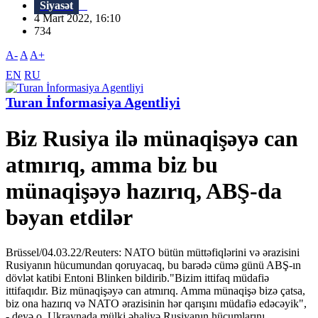
Siyasət
4 Mart 2022, 16:10
734
A-
A
A+
EN
RU
Turan İnformasiya Agentliyi
Biz Rusiya ilə münaqişəyə can
atmırıq, amma biz bu
münaqişəyə hazırıq, ABŞ-da
bəyan etdilər
Brüssel/04.03.22/Reuters: NATO bütün müttəfiqlərini və ərazisini
Rusiyanın hücumundan qoruyacaq, bu barədə cümə günü ABŞ-ın
dövlət katibi Entoni Blinken bildirib."Bizim ittifaq müdafiə
ittifaqıdır. Biz münaqişəyə can atmırıq. Amma münaqişə bizə çatsa,
biz ona hazırıq və NATO ərazisinin hər qarışını müdafiə edəcəyik",
- deyə o, Ukraynada mülki əhaliyə Rusiyanın hücumlarını