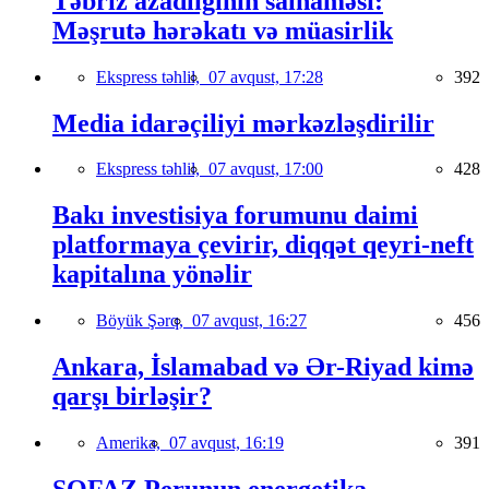
Təbriz azadlığının salnaməsi:
Məşrutə hərəkatı və müasirlik
Ekspress təhlil,
07 avqust, 17:28
392
Media idarəçiliyi mərkəzləşdirilir
Ekspress təhlil,
07 avqust, 17:00
428
Bakı investisiya forumunu daimi
platformaya çevirir, diqqət qeyri-neft
kapitalına yönəlir
Böyük Şərq,
07 avqust, 16:27
456
Ankara, İslamabad və Ər-Riyad kimə
qarşı birləşir?
Amerika,
07 avqust, 16:19
391
SOFAZ Perunun energetika