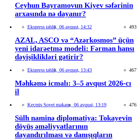
Ceyhun Bayramovun Kiyev səfərinin
arxasında nə dayanır?
Ekspress təhlil,
06 avqust, 14:32
493
AZAL, ASCO və “Azərkosmos” üçün
yeni idarəetmə modeli: Fərman hansı
dəyişiklikləri gətirir?
Ekspress təhlil,
06 avqust, 13:43
467
Məhkəmə icmalı: 3–5 avqust 2026-cı
il
Keçmiş Sovet məkanı,
06 avqust, 13:19
476
Sülh naminə diplomatiya: Tokayevin
döyüş əməliyyatlarının
dayandırılması və danışıqların