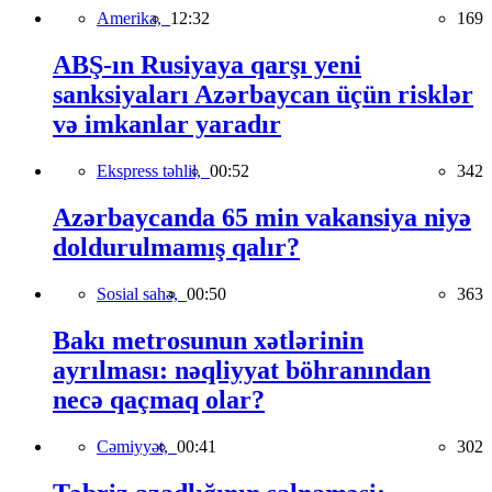
Amerika,
12:32
169
ABŞ-ın Rusiyaya qarşı yeni
sanksiyaları Azərbaycan üçün risklər
və imkanlar yaradır
Ekspress təhlil,
00:52
342
Azərbaycanda 65 min vakansiya niyə
doldurulmamış qalır?
Sosial sahə,
00:50
363
Bakı metrosunun xətlərinin
ayrılması: nəqliyyat böhranından
necə qaçmaq olar?
Cəmiyyət,
00:41
302