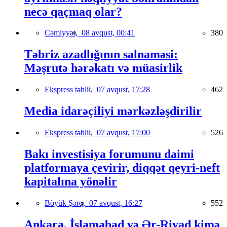
necə qaçmaq olar?
Cəmiyyət,
08 avqust, 00:41
380
Təbriz azadlığının salnaməsi:
Məşrutə hərəkatı və müasirlik
Ekspress təhlil,
07 avqust, 17:28
462
Media idarəçiliyi mərkəzləşdirilir
Ekspress təhlil,
07 avqust, 17:00
526
Bakı investisiya forumunu daimi
platformaya çevirir, diqqət qeyri-neft
kapitalına yönəlir
Böyük Şərq,
07 avqust, 16:27
552
Ankara, İslamabad və Ər-Riyad kimə