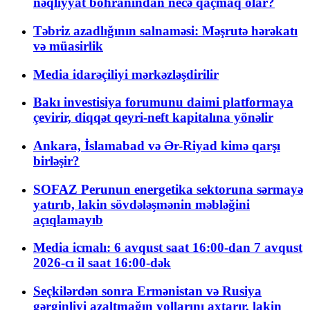
nəqliyyat böhranından necə qaçmaq olar?
Təbriz azadlığının salnaməsi: Məşrutə hərəkatı
və müasirlik
Media idarəçiliyi mərkəzləşdirilir
Bakı investisiya forumunu daimi platformaya
çevirir, diqqət qeyri-neft kapitalına yönəlir
Ankara, İslamabad və Ər-Riyad kimə qarşı
birləşir?
SOFAZ Perunun energetika sektoruna sərmayə
yatırıb, lakin sövdələşmənin məbləğini
açıqlamayıb
Media icmalı: 6 avqust saat 16:00-dan 7 avqust
2026-cı il saat 16:00-dək
Seçkilərdən sonra Ermənistan və Rusiya
gərginliyi azaltmağın yollarını axtarır, lakin