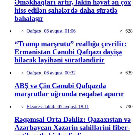
Əməkhaqları artır, lakin həyat ən çox
hiss edilən sahələrdə daha sürətlə
bahalaşır
Qafqaz,
06 avqust, 01:06
628
“Tramp marşrutu” reallığa çevrilir:
Ermənistan Cənubi Qafqazı dəyişə
biləcək layihəni sürətləndirir
Qafqaz,
06 avqust, 00:32
639
ABŞ və Çin Cənubi Qafqazda
marşrutlar uğrunda rəqabət aparır
Ekspress təhlil,
05 avqust, 18:11
790
Rəqəmsal Orta Dəhliz: Qazaxıstan və
Azərbaycan Xəzərin sahillərini fiber-