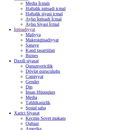
Media İcmalı
Həftəlik iqtisadi icmal
Həftəlik siyasi icmal
Aylıq İqtisadi İcmal
Aylıq Siyasi İcmal
İqtisadiyyat
Maliyyə
Makroiqtisadiyyat
Sənaye
Kənd təsərrüfatı
Biznes
Daxili siyasət
Qanunvericilik
Dövlət quruculuğu
Cəmiyyət
Gender
Din
İnsan Hüquqları
Media
Təhlükəsizlik
Sosial sahə
Xarici Siyasət
Keçmiş Sovet məkanı
Qafqaz
Amerika