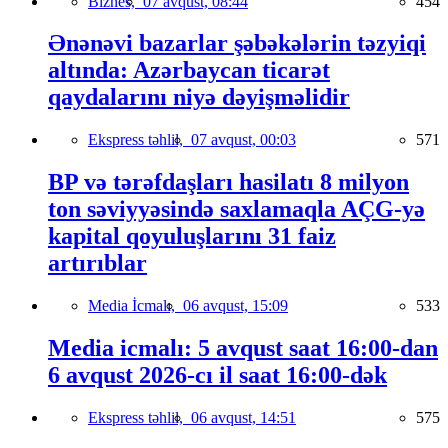
Biznes,
07 avqust, 08:44
454
Ənənəvi bazarlar şəbəkələrin təzyiqi
altında: Azərbaycan ticarət
qaydalarını niyə dəyişməlidir
Ekspress təhlil,
07 avqust, 00:03
571
BP və tərəfdaşları hasilatı 8 milyon
ton səviyyəsində saxlamaqla AÇG-yə
kapital qoyuluşlarını 31 faiz
artırıblar
Media İcmalı,
06 avqust, 15:09
533
Media icmalı: 5 avqust saat 16:00-dan
6 avqust 2026-cı il saat 16:00-dək
Ekspress təhlil,
06 avqust, 14:51
575