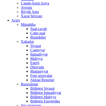
Cənub-Şərqi Asiya
Avropa
Böyük Şərq
Xəzər hövzəsi
Arxiv
Müsahibə
Sual-cavab
Çətin sual
Bizimkiler
Xəbərlər
Siyasət
Cəmiyyət
İqtisadiyyat
Maliyyə
Enerji
Dünyada
Mədəniyyət
Foto sessiyalar
Aktual Reportaj
Buraxılışlar
Bülleten Siyasət
Bülleten İqtisadiyyat
Bülleten Maliyyə
Bülleten Energetika
Söz istəyirəm