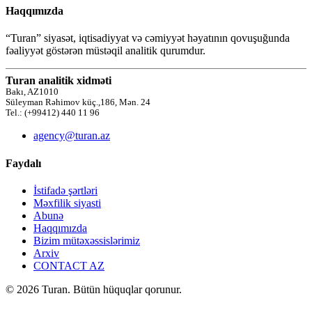
Haqqımızda
“Turan” siyasət, iqtisadiyyat və cəmiyyət həyatının qovuşuğunda
fəaliyyət göstərən müstəqil analitik qurumdur.
Turan analitik xidməti
Bakı, AZ1010
Süleyman Rəhimov küç.,186, Mən. 24
Tel.: (+99412) 440 11 96
agency@turan.az
Faydalı
İstifadə şərtləri
Məxfilik siyasti
Abunə
Haqqımızda
Bizim mütəxəssislərimiz
Arxiv
CONTACT AZ
© 2026 Turan. Bütün hüquqlar qorunur.