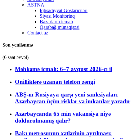
ASTNA
İqtisadiyyat Göstəriciləri
Siyası Monitorinq
Bazarların icmalı
Qarabağ münaqişəsi
Contact az
Son yenilənmə
(6 saat əvvəl)
Məhkəmə icmalı: 6–7 avqust 2026-cı il
Onilliklərə uzanan telefon zəngi
ABŞ-ın Rusiyaya qarşı yeni sanksiyaları
Azərbaycan üçün risklər və imkanlar yaradır
Azərbaycanda 65 min vakansiya niyə
doldurulmamış qalır?
Bakı metrosunun xətlərinin ayrılması: