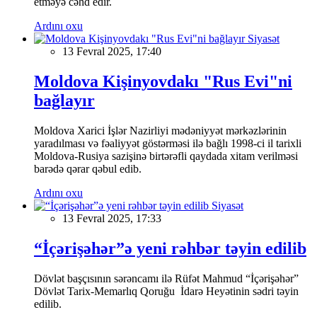
etməyə cəhd edir.
Ardını oxu
Siyasət
13 Fevral 2025, 17:40
Moldova Kişinyovdakı "Rus Evi"ni
bağlayır
Moldova Xarici İşlər Nazirliyi mədəniyyət mərkəzlərinin
yaradılması və fəaliyyət göstərməsi ilə bağlı 1998-ci il tarixli
Moldova-Rusiya sazişinə birtərəfli qaydada xitam verilməsi
barədə qərar qəbul edib.
Ardını oxu
Siyasət
13 Fevral 2025, 17:33
“İçərişəhər”ə yeni rəhbər təyin edilib
Dövlət başçısının sərəncamı ilə Rüfət Mahmud “İçərişəhər”
Dövlət Tarix-Memarlıq Qoruğu İdarə Heyətinin sədri təyin
edilib.