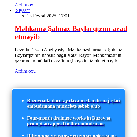
Ardını oxu
Siyasət
13 Fevral 2025, 17:01
Məhkəmə Şahnaz Bəylərqızını azad
etməyib
Fevralın 13-də Apellyasiya Məhkəməsi jurnalist Şahnaz
Bəylərqızının həbsilə bağlı Xətai Rayon Məhkəməsinin
qərarından müdafiə tərəfinin şikayətini təmin etməyib.
Ardını oxu
Buzovnada dörd ay davam edən drenaj işləri
ombudsmana müraciətə səbəb olub
Four-month drainage works in Buzovna
prompt an appeal to the ombudsman
В Бузовна четырехмесячные работы по