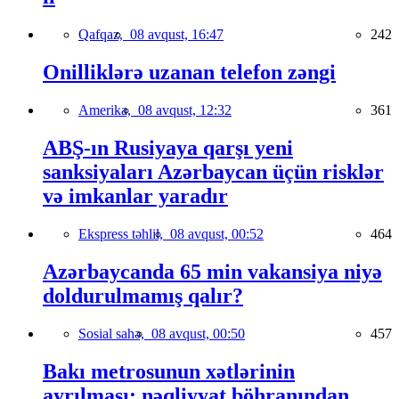
Qafqaz,
08 avqust, 16:47
242
Onilliklərə uzanan telefon zəngi
Amerika,
08 avqust, 12:32
361
ABŞ-ın Rusiyaya qarşı yeni
sanksiyaları Azərbaycan üçün risklər
və imkanlar yaradır
Ekspress təhlil,
08 avqust, 00:52
464
Azərbaycanda 65 min vakansiya niyə
doldurulmamış qalır?
Sosial sahə,
08 avqust, 00:50
457
Bakı metrosunun xətlərinin
ayrılması: nəqliyyat böhranından