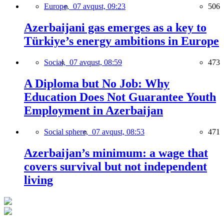
Europe,
07 avqust, 09:23
506
Azerbaijani gas emerges as a key to
Türkiye’s energy ambitions in Europe
Social,
07 avqust, 08:59
473
A Diploma but No Job: Why
Education Does Not Guarantee Youth
Employment in Azerbaijan
Social sphere,
07 avqust, 08:53
471
Azerbaijan’s minimum: a wage that
covers survival but not independent
living