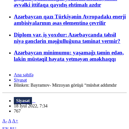
əvvəlki ittifaqa qayıdış ehtimalı azdır
Azərbaycan qazı Türkiyənin Avropadakı enerji
ambisiyalarının əsas elementinə çevrilir
Diplom var, iş yoxdur: Azərbaycanda təhsil
niyə gənclərin məşğulluğuna təminat vermir?
Azərbaycan minimumu: yaşamağı təmin edən,
lakin müstəqil həyata yetməyən əməkhaqqı
Ana səhifə
Siyasət
Blinken: Bayramov- Mirzoyan görüşü “müsbət addımdır
Siyasət
18 İyul 2022, 7:34
767
A-
A
A+
EN
RU