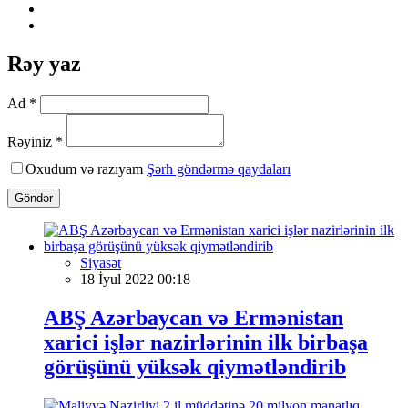
Rəy yaz
Ad *
Rəyiniz *
Oxudum və razıyam
Şərh göndərmə qaydaları
Göndər
Siyasət
18 İyul 2022 00:18
ABŞ Azərbaycan və Ermənistan
xarici işlər nazirlərinin ilk birbaşa
görüşünü yüksək qiymətləndirib