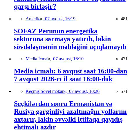
qarşı birləşir?
Amerika,
07 avqust, 16:19
481
SOFAZ Perunun energetika
sektoruna sərmayə yatırıb, lakin
sövdələşmənin məbləğini açıqlamayıb
Media İcmalı,
07 avqust, 16:10
471
Media icmalı: 6 avqust saat 16:00-dan
7 avqust 2026-cı il saat 16:00-dək
Keçmiş Sovet məkanı,
07 avqust, 10:26
571
Seçkilərdən sonra Ermənistan və
Rusiya gərginliyi azaltmağın yollarını
axtarır, lakin əvvəlki ittifaqa qayıdış
ehtimalı azdır