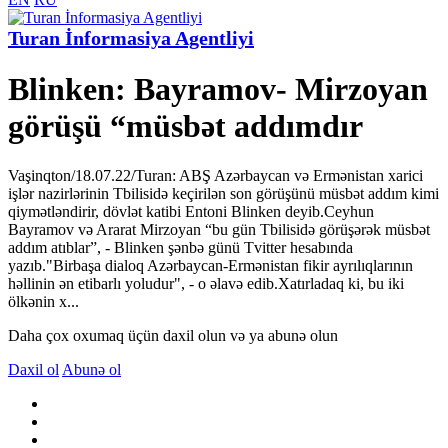
Turan İnformasiya Agentliyi
Blinken: Bayramov- Mirzoyan
görüşü “müsbət addımdır
Vaşinqton/18.07.22/Turan: ABŞ Azərbaycan və Ermənistan xarici
işlər nazirlərinin Tbilisidə keçirilən son görüşünü müsbət addım kimi
qiymətləndirir, dövlət katibi Entoni Blinken deyib.Ceyhun
Bayramov və Ararat Mirzoyan “bu gün Tbilisidə görüşərək müsbət
addım atıblar”, - Blinken şənbə günü Tvitter hesabında
yazıb."Birbaşa dialoq Azərbaycan-Ermənistan fikir ayrılıqlarının
həllinin ən etibarlı yoludur", - o əlavə edib.Xatırladaq ki, bu iki
ölkənin x...
Daha çox oxumaq üçün daxil olun və ya abunə olun
Daxil ol
Abunə ol