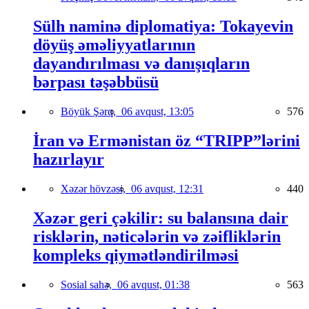
Sülh naminə diplomatiya: Tokayevin
döyüş əməliyyatlarının
dayandırılması və danışıqların
bərpası təşəbbüsü
Böyük Şərq,
06 avqust, 13:05
576
İran və Ermənistan öz “TRIPP”lərini
hazırlayır
Xəzər hövzəsi,
06 avqust, 12:31
440
Xəzər geri çəkilir: su balansına dair
risklərin, nəticələrin və zəifliklərin
kompleks qiymətləndirilməsi
Sosial sahə,
06 avqust, 01:38
563