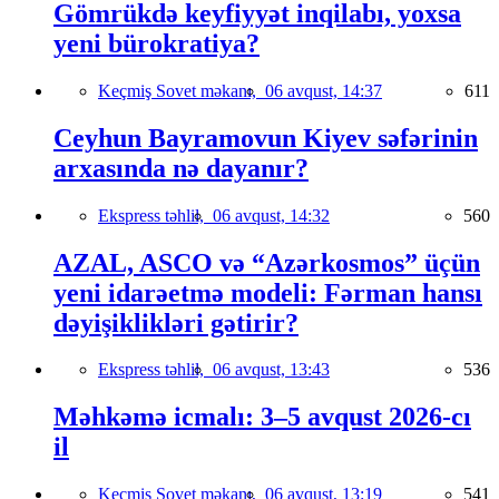
Gömrükdə keyfiyyət inqilabı, yoxsa
yeni bürokratiya?
Keçmiş Sovet məkanı,
06 avqust, 14:37
611
Ceyhun Bayramovun Kiyev səfərinin
arxasında nə dayanır?
Ekspress təhlil,
06 avqust, 14:32
560
AZAL, ASCO və “Azərkosmos” üçün
yeni idarəetmə modeli: Fərman hansı
dəyişiklikləri gətirir?
Ekspress təhlil,
06 avqust, 13:43
536
Məhkəmə icmalı: 3–5 avqust 2026-cı
il
Keçmiş Sovet məkanı,
06 avqust, 13:19
541