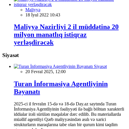
Maliyyə
18 İyul 2022 10:43
Maliyyə Nazirliyi 2 il müddətinə 20
milyon manatlıq istiqraz
yerləşdirəcək
Siyasət
Siyasət
20 Fevral 2025, 12:00
Turan İnformasiya Agentliyinin
Bəyanatı
2025-ci il fevralın 15-də və 18-də Day.az saytında Turan
İnformasiya Agentliyinin fəaliyyəti ilə bağlı böhtan xarakterli
iddialar irəli sürülən məqalələr dərc edilib. Bu materiallarda
müəllif agentliyi Qərb maliyyəsindən asılı və xarici
strukturların maraqlarına tabe olan bir qurum kimi təqdim