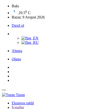
Bakı
0
29.5
C
Bazar, 9 Avqust 2026
Daxil ol
Abunə
Əlaqə
Turan
Ekspress təhlil
İcmallar