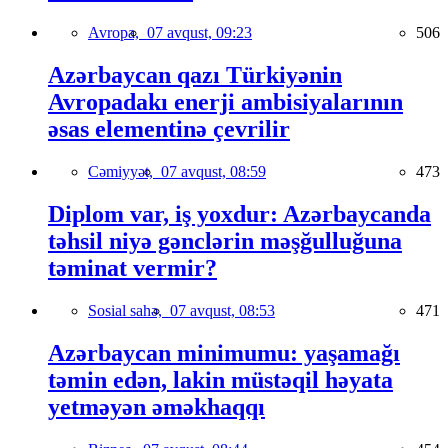
Avropa,
07 avqust, 09:23
506
Azərbaycan qazı Türkiyənin
Avropadakı enerji ambisiyalarının
əsas elementinə çevrilir
Cəmiyyət,
07 avqust, 08:59
473
Diplom var, iş yoxdur: Azərbaycanda
təhsil niyə gənclərin məşğulluğuna
təminat vermir?
Sosial sahə,
07 avqust, 08:53
471
Azərbaycan minimumu: yaşamağı
təmin edən, lakin müstəqil həyata
yetməyən əməkhaqqı