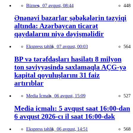
Biznes,
07 avqust, 08:44
448
Ənənəvi bazarlar şəbəkələrin təzyiqi
altında: Azərbaycan ticarət
qaydalarını niyə dəyişməlidir
Ekspress təhlil,
07 avqust, 00:03
564
BP və tərəfdaşları hasilatı 8 milyon
ton səviyyəsində saxlamaqla AÇG-yə
kapital qoyuluşlarını 31 faiz
artırıblar
Media İcmalı,
06 avqust, 15:09
527
Media icmalı: 5 avqust saat 16:00-dan
6 avqust 2026-cı il saat 16:00-dək
Ekspress təhlil,
06 avqust, 14:51
568