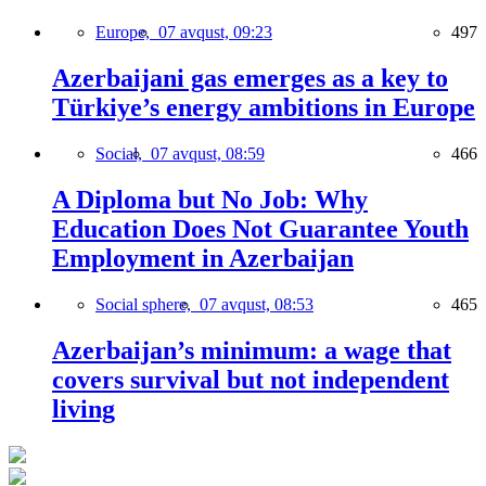
Europe,
07 avqust, 09:23
497
Azerbaijani gas emerges as a key to
Türkiye’s energy ambitions in Europe
Social,
07 avqust, 08:59
466
A Diploma but No Job: Why
Education Does Not Guarantee Youth
Employment in Azerbaijan
Social sphere,
07 avqust, 08:53
465
Azerbaijan’s minimum: a wage that
covers survival but not independent
living