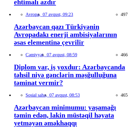
ehtimalı azdır
Avropa,
07 avqust, 09:23
497
Azərbaycan qazı Türkiyənin
Avropadakı enerji ambisiyalarının
əsas elementinə çevrilir
Cəmiyyət,
07 avqust, 08:59
466
Diplom var, iş yoxdur: Azərbaycanda
təhsil niyə gənclərin məşğulluğuna
təminat vermir?
Sosial sahə,
07 avqust, 08:53
465
Azərbaycan minimumu: yaşamağı
təmin edən, lakin müstəqil həyata
yetməyən əməkhaqqı