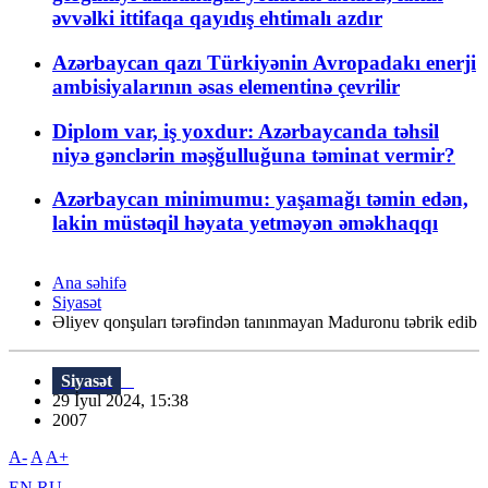
əvvəlki ittifaqa qayıdış ehtimalı azdır
Azərbaycan qazı Türkiyənin Avropadakı enerji
ambisiyalarının əsas elementinə çevrilir
Diplom var, iş yoxdur: Azərbaycanda təhsil
niyə gənclərin məşğulluğuna təminat vermir?
Azərbaycan minimumu: yaşamağı təmin edən,
lakin müstəqil həyata yetməyən əməkhaqqı
Ana səhifə
Siyasət
Əliyev qonşuları tərəfindən tanınmayan Maduronu təbrik edib
Siyasət
29 İyul 2024, 15:38
2007
A-
A
A+
EN
RU