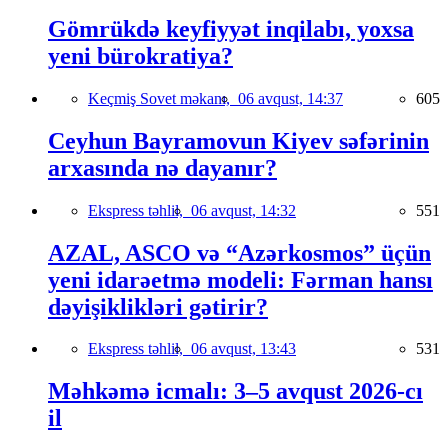
Gömrükdə keyfiyyət inqilabı, yoxsa
yeni bürokratiya?
Keçmiş Sovet məkanı,
06 avqust, 14:37
605
Ceyhun Bayramovun Kiyev səfərinin
arxasında nə dayanır?
Ekspress təhlil,
06 avqust, 14:32
551
AZAL, ASCO və “Azərkosmos” üçün
yeni idarəetmə modeli: Fərman hansı
dəyişiklikləri gətirir?
Ekspress təhlil,
06 avqust, 13:43
531
Məhkəmə icmalı: 3–5 avqust 2026-cı
il