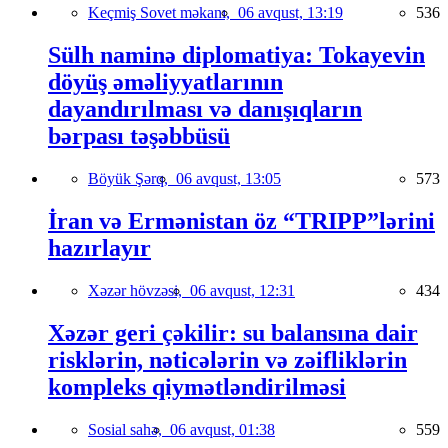
Keçmiş Sovet məkanı,
06 avqust, 13:19
536
Sülh naminə diplomatiya: Tokayevin
döyüş əməliyyatlarının
dayandırılması və danışıqların
bərpası təşəbbüsü
Böyük Şərq,
06 avqust, 13:05
573
İran və Ermənistan öz “TRIPP”lərini
hazırlayır
Xəzər hövzəsi,
06 avqust, 12:31
434
Xəzər geri çəkilir: su balansına dair
risklərin, nəticələrin və zəifliklərin
kompleks qiymətləndirilməsi
Sosial sahə,
06 avqust, 01:38
559