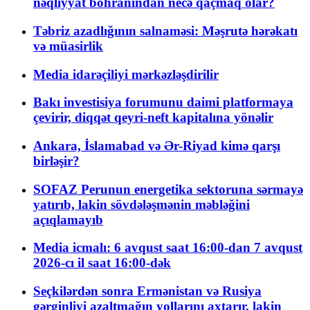
nəqliyyat böhranından necə qaçmaq olar?
Təbriz azadlığının salnaməsi: Məşrutə hərəkatı
və müasirlik
Media idarəçiliyi mərkəzləşdirilir
Bakı investisiya forumunu daimi platformaya
çevirir, diqqət qeyri-neft kapitalına yönəlir
Ankara, İslamabad və Ər-Riyad kimə qarşı
birləşir?
SOFAZ Perunun energetika sektoruna sərmayə
yatırıb, lakin sövdələşmənin məbləğini
açıqlamayıb
Media icmalı: 6 avqust saat 16:00-dan 7 avqust
2026-cı il saat 16:00-dək
Seçkilərdən sonra Ermənistan və Rusiya
gərginliyi azaltmağın yollarını axtarır, lakin