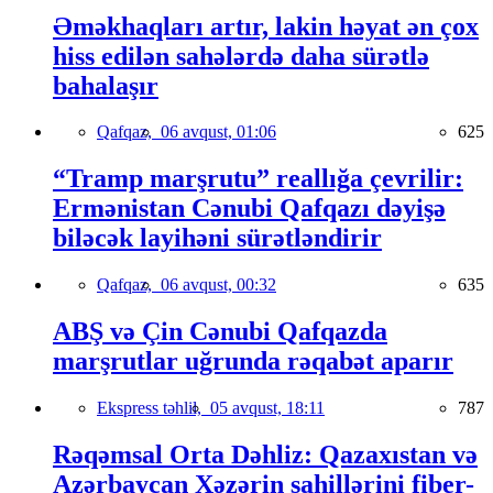
Əməkhaqları artır, lakin həyat ən çox
hiss edilən sahələrdə daha sürətlə
bahalaşır
Qafqaz,
06 avqust, 01:06
625
“Tramp marşrutu” reallığa çevrilir:
Ermənistan Cənubi Qafqazı dəyişə
biləcək layihəni sürətləndirir
Qafqaz,
06 avqust, 00:32
635
ABŞ və Çin Cənubi Qafqazda
marşrutlar uğrunda rəqabət aparır
Ekspress təhlil,
05 avqust, 18:11
787
Rəqəmsal Orta Dəhliz: Qazaxıstan və
Azərbaycan Xəzərin sahillərini fiber-