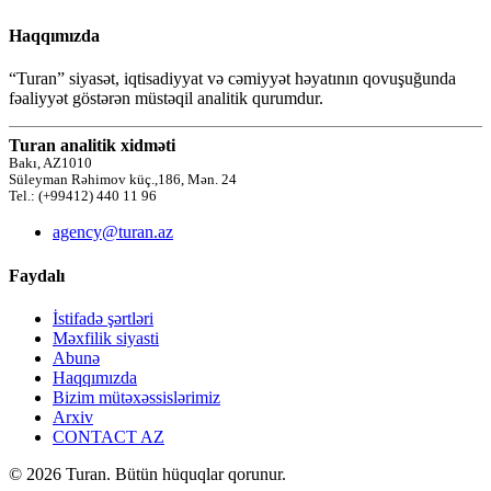
Haqqımızda
“Turan” siyasət, iqtisadiyyat və cəmiyyət həyatının qovuşuğunda
fəaliyyət göstərən müstəqil analitik qurumdur.
Turan analitik xidməti
Bakı, AZ1010
Süleyman Rəhimov küç.,186, Mən. 24
Tel.: (+99412) 440 11 96
agency@turan.az
Faydalı
İstifadə şərtləri
Məxfilik siyasti
Abunə
Haqqımızda
Bizim mütəxəssislərimiz
Arxiv
CONTACT AZ
© 2026 Turan. Bütün hüquqlar qorunur.