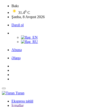
Bakı
0
31.4
C
Şənbə, 8 Avqust 2026
Daxil ol
Abunə
Əlaqə
Turan
Ekspress təhlil
İcmallar