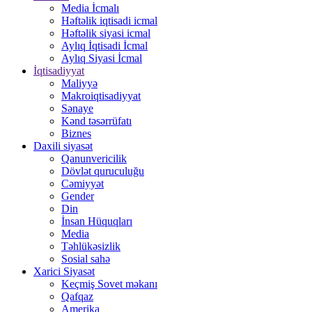
Media İcmalı
Həftəlik iqtisadi icmal
Həftəlik siyasi icmal
Aylıq İqtisadi İcmal
Aylıq Siyasi İcmal
İqtisadiyyat
Maliyyə
Makroiqtisadiyyat
Sənaye
Kənd təsərrüfatı
Biznes
Daxili siyasət
Qanunvericilik
Dövlət quruculuğu
Cəmiyyət
Gender
Din
İnsan Hüquqları
Media
Təhlükəsizlik
Sosial sahə
Xarici Siyasət
Keçmiş Sovet məkanı
Qafqaz
Amerika