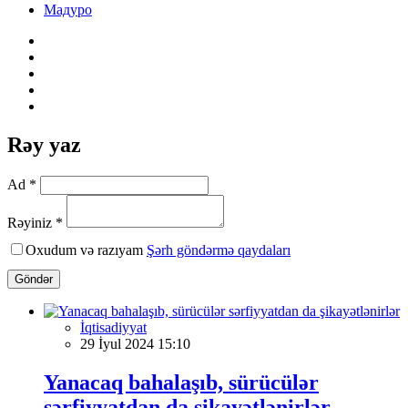
Мадуро
Rəy yaz
Ad *
Rəyiniz *
Oxudum və razıyam
Şərh göndərmə qaydaları
Göndər
İqtisadiyyat
29 İyul 2024 15:10
Yanacaq bahalaşıb, sürücülər
sərfiyyatdan da şikayətlənirlər