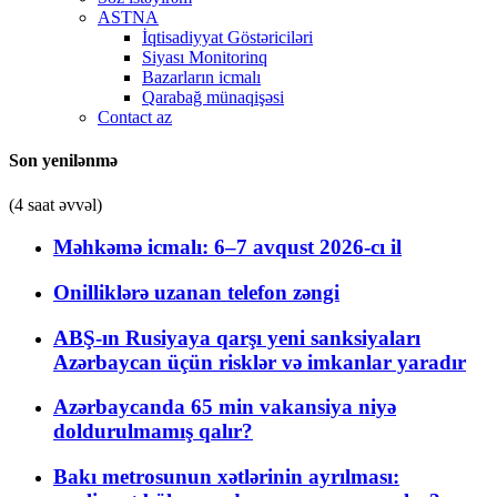
ASTNA
İqtisadiyyat Göstəriciləri
Siyası Monitorinq
Bazarların icmalı
Qarabağ münaqişəsi
Contact az
Son yenilənmə
(4 saat əvvəl)
Məhkəmə icmalı: 6–7 avqust 2026-cı il
Onilliklərə uzanan telefon zəngi
ABŞ-ın Rusiyaya qarşı yeni sanksiyaları
Azərbaycan üçün risklər və imkanlar yaradır
Azərbaycanda 65 min vakansiya niyə
doldurulmamış qalır?
Bakı metrosunun xətlərinin ayrılması: