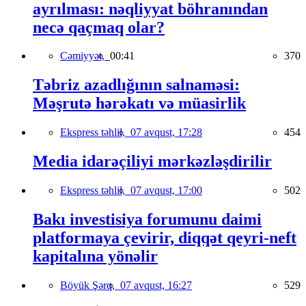
ayrılması: nəqliyyat böhranından
necə qaçmaq olar?
Cəmiyyət,
00:41
370
Təbriz azadlığının salnaməsi:
Məşrutə hərəkatı və müasirlik
Ekspress təhlil,
07 avqust, 17:28
454
Media idarəçiliyi mərkəzləşdirilir
Ekspress təhlil,
07 avqust, 17:00
502
Bakı investisiya forumunu daimi
platformaya çevirir, diqqət qeyri-neft
kapitalına yönəlir
Böyük Şərq,
07 avqust, 16:27
529