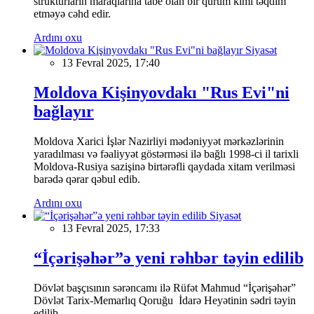
strukturların maraqlarına tabe olan bir qurum kimi təqdim
etməyə cəhd edir.
Ardını oxu
Siyasət
13 Fevral 2025, 17:40
Moldova Kişinyovdakı "Rus Evi"ni
bağlayır
Moldova Xarici İşlər Nazirliyi mədəniyyət mərkəzlərinin
yaradılması və fəaliyyət göstərməsi ilə bağlı 1998-ci il tarixli
Moldova-Rusiya sazişinə birtərəfli qaydada xitam verilməsi
barədə qərar qəbul edib.
Ardını oxu
Siyasət
13 Fevral 2025, 17:33
“İçərişəhər”ə yeni rəhbər təyin edilib
Dövlət başçısının sərəncamı ilə Rüfət Mahmud “İçərişəhər”
Dövlət Tarix-Memarlıq Qoruğu İdarə Heyətinin sədri təyin
edilib.