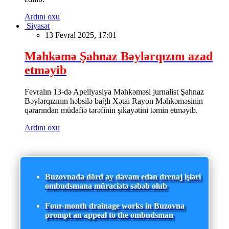
Ardını oxu
Siyasət
13 Fevral 2025, 17:01
Məhkəmə Şahnaz Bəylərqızını azad
etməyib
Fevralın 13-də Apellyasiya Məhkəməsi jurnalist Şahnaz
Bəylərqızının həbsilə bağlı Xətai Rayon Məhkəməsinin
qərarından müdafiə tərəfinin şikayətini təmin etməyib.
Ardını oxu
Buzovnada dörd ay davam edən drenaj işləri
ombudsmana müraciətə səbəb olub
Four-month drainage works in Buzovna
prompt an appeal to the ombudsman