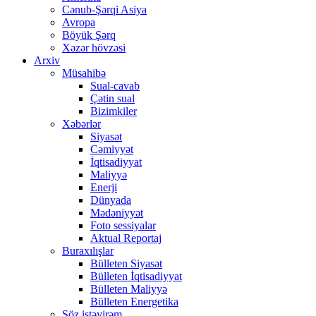
Cənub-Şərqi Asiya
Avropa
Böyük Şərq
Xəzər hövzəsi
Arxiv
Müsahibə
Sual-cavab
Çətin sual
Bizimkiler
Xəbərlər
Siyasət
Cəmiyyət
İqtisadiyyat
Maliyyə
Enerji
Dünyada
Mədəniyyət
Foto sessiyalar
Aktual Reportaj
Buraxılışlar
Bülleten Siyasət
Bülleten İqtisadiyyat
Bülleten Maliyyə
Bülleten Energetika
Söz istəyirəm