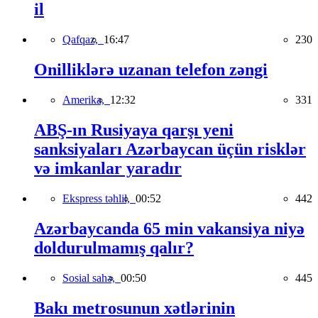
il
Qafqaz,
16:47
230
Onilliklərə uzanan telefon zəngi
Amerika,
12:32
331
ABŞ-ın Rusiyaya qarşı yeni
sanksiyaları Azərbaycan üçün risklər
və imkanlar yaradır
Ekspress təhlil,
00:52
442
Azərbaycanda 65 min vakansiya niyə
doldurulmamış qalır?
Sosial sahə,
00:50
445
Bakı metrosunun xətlərinin