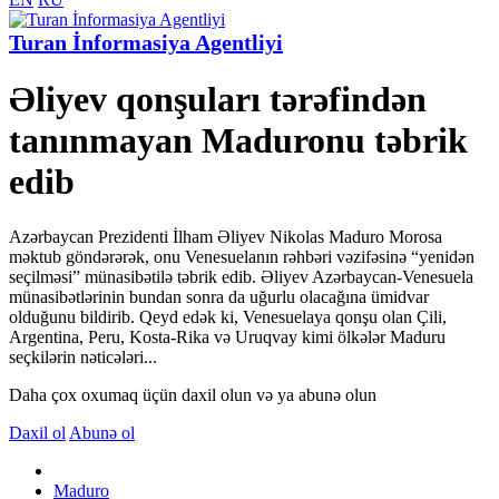
Turan İnformasiya Agentliyi
Əliyev qonşuları tərəfindən
tanınmayan Maduronu təbrik
edib
Azərbaycan Prezidenti İlham Əliyev Nikolas Maduro Morosa
məktub göndərərək, onu Venesuelanın rəhbəri vəzifəsinə “yenidən
seçilməsi” münasibətilə təbrik edib. Əliyev Azərbaycan-Venesuela
münasibətlərinin bundan sonra da uğurlu olacağına ümidvar
olduğunu bildirib. Qeyd edək ki, Venesuelaya qonşu olan Çili,
Argentina, Peru, Kosta-Rika və Uruqvay kimi ölkələr Maduru
seçkilərin nəticələri...
Daha çox oxumaq üçün daxil olun və ya abunə olun
Daxil ol
Abunə ol
Maduro