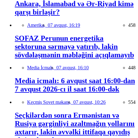
Ankara, İslamabad və Ər-Riyad kimə
qarşı birləşir?
Amerika,
07 avqust, 16:19
458
SOFAZ Perunun energetika
sektoruna sərmayə yatırıb, lakin
sövdələşmənin məbləğini açıqlamayıb
Media İcmalı,
07 avqust, 16:10
448
Media icmalı: 6 avqust saat 16:00-dan
7 avqust 2026-cı il saat 16:00-dək
Keçmiş Sovet məkanı,
07 avqust, 10:26
554
Seçkilərdən sonra Ermənistan və
Rusiya gərginliyi azaltmağın yollarını
axtarır, lakin əvvəlki ittifaqa qayıdış