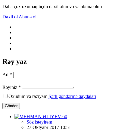
Daha çox oxumaq üçün daxil olun və ya abunə olun
Daxil ol
Abunə ol
Rəy yaz
Ad *
Rəyiniz *
Oxudum və razıyam
Şərh göndərmə qaydaları
Göndər
Söz istəyirəm
27 Oktyabr 2017 10:51