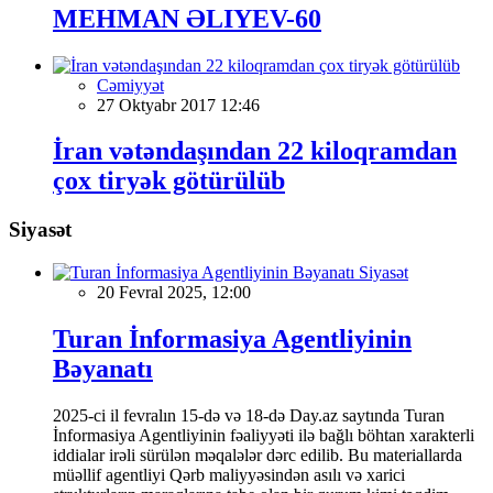
MEHMAN ƏLIYEV-60
Cəmiyyət
27 Oktyabr 2017 12:46
İran vətəndaşından 22 kiloqramdan
çox tiryək götürülüb
Siyasət
Siyasət
20 Fevral 2025, 12:00
Turan İnformasiya Agentliyinin
Bəyanatı
2025-ci il fevralın 15-də və 18-də Day.az saytında Turan
İnformasiya Agentliyinin fəaliyyəti ilə bağlı böhtan xarakterli
iddialar irəli sürülən məqalələr dərc edilib. Bu materiallarda
müəllif agentliyi Qərb maliyyəsindən asılı və xarici