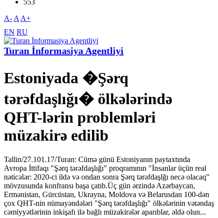
553
A-
A
A+
EN
RU
Turan İnformasiya Agentliyi
Estoniyada �Şərq
tərəfdaşlığı� ölkələrində
QHT-lərin problemləri
müzakirə edilib
Tallin/27.101.17/Turan: Cümə günü Estoniyanın paytaxtında
Avropa İttifaqı "Şərq tərəfdaşlığı" proqramının "İnsanlar üçün real
nəticələr: 2020-ci ildə və ondan sonra Şərq tərəfdaşlğı necə olacaq"
mövzusunda konfransı başa çatıb.Üç gün ərzində Azərbaycan,
Ermənistan, Gürcüstan, Ukrayna, Moldova və Belarusdan 100-dən
çox QHT-nin nümayəndələri "Şərq tərəfdaşlığı" ölkələrinin vətəndaş
cəmiyyətlərinin inkişafı ilə bağlı müzakirələr aparıblar, əldə olun...