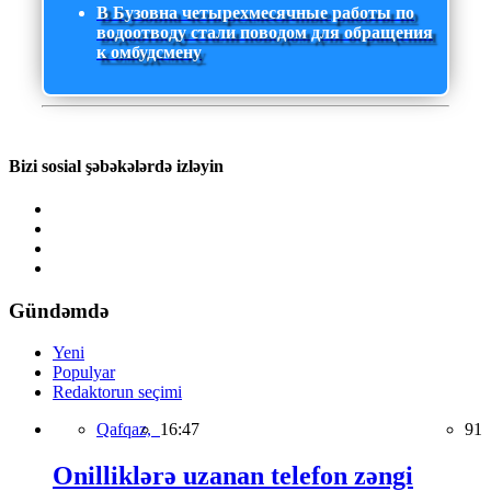
В Бузовна четырехмесячные работы по
водоотводу стали поводом для обращения
к омбудсмену
Bizi sosial şəbəkələrdə izləyin
Gündəmdə
Yeni
Populyar
Redaktorun seçimi
Qafqaz,
16:47
91
Onilliklərə uzanan telefon zəngi