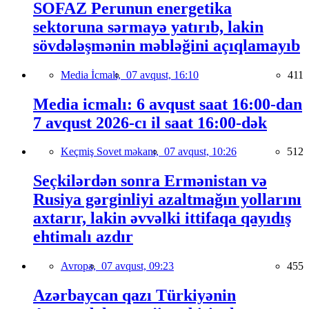
SOFAZ Perunun energetika
sektoruna sərmayə yatırıb, lakin
sövdələşmənin məbləğini açıqlamayıb
Media İcmalı,
07 avqust, 16:10
411
Media icmalı: 6 avqust saat 16:00-dan
7 avqust 2026-cı il saat 16:00-dək
Keçmiş Sovet məkanı,
07 avqust, 10:26
512
Seçkilərdən sonra Ermənistan və
Rusiya gərginliyi azaltmağın yollarını
axtarır, lakin əvvəlki ittifaqa qayıdış
ehtimalı azdır
Avropa,
07 avqust, 09:23
455
Azərbaycan qazı Türkiyənin