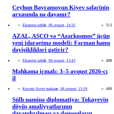
Ceyhun Bayramovun Kiyev səfərinin
arxasında nə dayanır?
Ekspress təhlil,
06 avqust, 14:32
513
AZAL, ASCO və “Azərkosmos” üçün
yeni idarəetmə modeli: Fərman hansı
dəyişiklikləri gətirir?
Ekspress təhlil,
06 avqust, 13:43
488
Məhkəmə icmalı: 3–5 avqust 2026-cı
il
Keçmiş Sovet məkanı,
06 avqust, 13:19
499
Sülh naminə diplomatiya: Tokayevin
döyüş əməliyyatlarının
dayandırılması və danışıqların