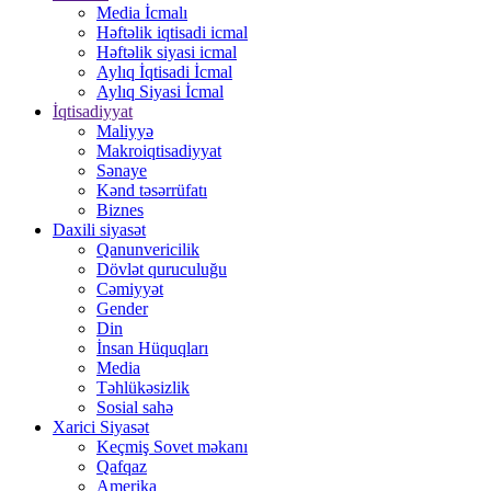
Media İcmalı
Həftəlik iqtisadi icmal
Həftəlik siyasi icmal
Aylıq İqtisadi İcmal
Aylıq Siyasi İcmal
İqtisadiyyat
Maliyyə
Makroiqtisadiyyat
Sənaye
Kənd təsərrüfatı
Biznes
Daxili siyasət
Qanunvericilik
Dövlət quruculuğu
Cəmiyyət
Gender
Din
İnsan Hüquqları
Media
Təhlükəsizlik
Sosial sahə
Xarici Siyasət
Keçmiş Sovet məkanı
Qafqaz
Amerika