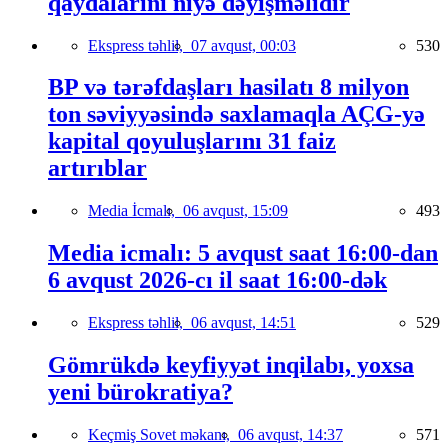
qaydalarını niyə dəyişməlidir
Ekspress təhlil,
07 avqust, 00:03
530
BP və tərəfdaşları hasilatı 8 milyon
ton səviyyəsində saxlamaqla AÇG-yə
kapital qoyuluşlarını 31 faiz
artırıblar
Media İcmalı,
06 avqust, 15:09
493
Media icmalı: 5 avqust saat 16:00-dan
6 avqust 2026-cı il saat 16:00-dək
Ekspress təhlil,
06 avqust, 14:51
529
Gömrükdə keyfiyyət inqilabı, yoxsa
yeni bürokratiya?
Keçmiş Sovet məkanı,
06 avqust, 14:37
571