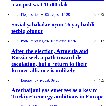
5 avqust saat 16:00-dək
Ekspress təhlil,
05 avqust, 15:29
675
Sosial şəbəkələr üçün 16 yaş həddi
tətbiq olunur
Post-Soviet region,
07 avqust, 10:26
512
After the election, Armenia and
Russia seek a path toward de-
escalation, but a return to their
former alliance is unlikely
Europe,
07 avqust, 09:23
455
Azerbaijani gas emerges as a key to
Türkiye’s energy ambitions in Europe