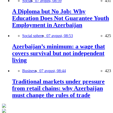
Social,
07 avqust, 08:59
431
A Diploma but No Job: Why
Education Does Not Guarantee Youth
Employment in Azerbaijan
Social sphere,
07 avqust, 08:53
425
Azerbaijan’s minimum: a wage that
covers survival but not independent
living
Business,
07 avqust, 08:44
423
Traditional markets under pressure
from retail chains: why Azerbaijan
must change the rules of trade