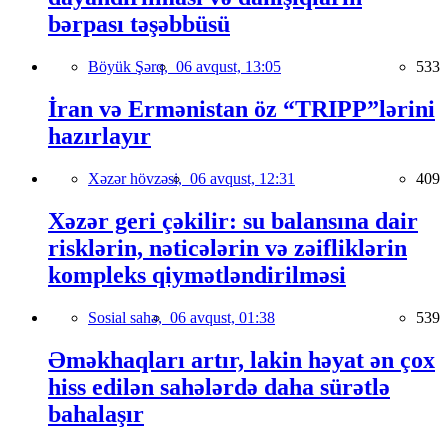
bərpası təşəbbüsü
Böyük Şərq,
06 avqust, 13:05
533
İran və Ermənistan öz “TRIPP”lərini
hazırlayır
Xəzər hövzəsi,
06 avqust, 12:31
409
Xəzər geri çəkilir: su balansına dair
risklərin, nəticələrin və zəifliklərin
kompleks qiymətləndirilməsi
Sosial sahə,
06 avqust, 01:38
539
Əməkhaqları artır, lakin həyat ən çox
hiss edilən sahələrdə daha sürətlə
bahalaşır