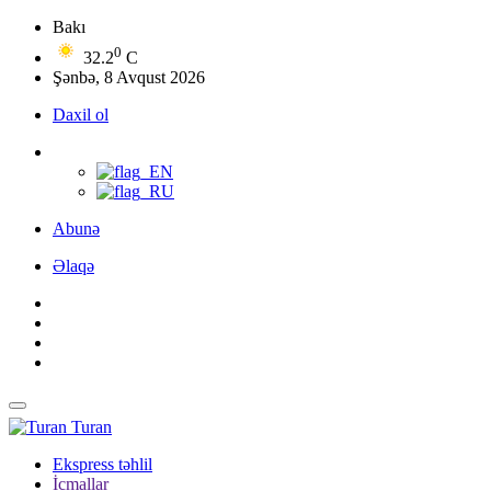
Bakı
0
32.2
C
Şənbə, 8 Avqust 2026
Daxil ol
Abunə
Əlaqə
Turan
Ekspress təhlil
İcmallar