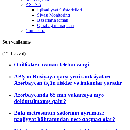
ASTNA
İqtisadiyyat Göstəriciləri
Siyası Monitorinq
Bazarların icmalı
Qarabağ münaqişəsi
Contact az
Son yenilənmə
(15 d. əvvəl)
Onilliklərə uzanan telefon zəngi
ABŞ-ın Rusiyaya qarşı yeni sanksiyaları
Azərbaycan üçün risklər və imkanlar yaradır
Azərbaycanda 65 min vakansiya niyə
doldurulmamış qalır?
Bakı metrosunun xətlərinin ayrılması:
nəqliyyat böhranından necə qaçmaq olar?