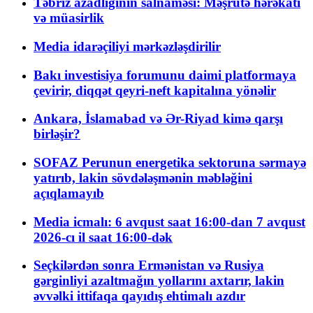
Təbriz azadlığının salnaməsi: Məşrutə hərəkatı
və müasirlik
Media idarəçiliyi mərkəzləşdirilir
Bakı investisiya forumunu daimi platformaya
çevirir, diqqət qeyri-neft kapitalına yönəlir
Ankara, İslamabad və Ər-Riyad kimə qarşı
birləşir?
SOFAZ Perunun energetika sektoruna sərmayə
yatırıb, lakin sövdələşmənin məbləğini
açıqlamayıb
Media icmalı: 6 avqust saat 16:00-dan 7 avqust
2026-cı il saat 16:00-dək
Seçkilərdən sonra Ermənistan və Rusiya
gərginliyi azaltmağın yollarını axtarır, lakin
əvvəlki ittifaqa qayıdış ehtimalı azdır