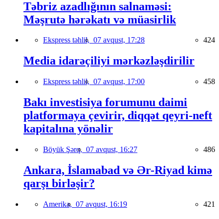
Təbriz azadlığının salnaməsi:
Məşrutə hərəkatı və müasirlik
Ekspress təhlil,
07 avqust, 17:28
424
Media idarəçiliyi mərkəzləşdirilir
Ekspress təhlil,
07 avqust, 17:00
458
Bakı investisiya forumunu daimi
platformaya çevirir, diqqət qeyri-neft
kapitalına yönəlir
Böyük Şərq,
07 avqust, 16:27
486
Ankara, İslamabad və Ər-Riyad kimə
qarşı birləşir?
Amerika,
07 avqust, 16:19
421