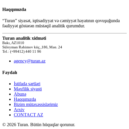
Haqqımızda
“Turan” siyasət, iqtisadiyyat və cəmiyyət həyatının qovuşuğunda
fəaliyyət göstərən müstəqil analitik qurumdur.
Turan analitik xidməti
Bakı, AZ1010
Süleyman Rəhimov küç.,186, Mən. 24
Tel.: (+99412) 440 11 96
agency@turan.az
Faydalı
İstifadə şərtləri
Məxfilik siyasti
Abunə
Haqqımızda
Bizim mütəxəssislərimiz
Arxiv
CONTACT AZ
© 2026 Turan. Bütün hüquqlar qorunur.