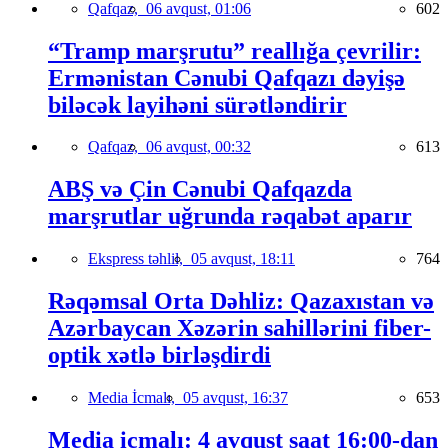
Qafqaz,
06 avqust, 01:06
602
“Tramp marşrutu” reallığa çevrilir:
Ermənistan Cənubi Qafqazı dəyişə
biləcək layihəni sürətləndirir
Qafqaz,
06 avqust, 00:32
613
ABŞ və Çin Cənubi Qafqazda
marşrutlar uğrunda rəqabət aparır
Ekspress təhlil,
05 avqust, 18:11
764
Rəqəmsal Orta Dəhliz: Qazaxıstan və
Azərbaycan Xəzərin sahillərini fiber-
optik xətlə birləşdirdi
Media İcmalı,
05 avqust, 16:37
653
Media icmalı: 4 avqust saat 16:00-dan