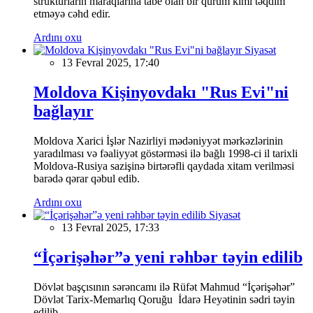
strukturların maraqlarına tabe olan bir qurum kimi təqdim
etməyə cəhd edir.
Ardını oxu
Siyasət
13 Fevral 2025, 17:40
Moldova Kişinyovdakı "Rus Evi"ni
bağlayır
Moldova Xarici İşlər Nazirliyi mədəniyyət mərkəzlərinin
yaradılması və fəaliyyət göstərməsi ilə bağlı 1998-ci il tarixli
Moldova-Rusiya sazişinə birtərəfli qaydada xitam verilməsi
barədə qərar qəbul edib.
Ardını oxu
Siyasət
13 Fevral 2025, 17:33
“İçərişəhər”ə yeni rəhbər təyin edilib
Dövlət başçısının sərəncamı ilə Rüfət Mahmud “İçərişəhər”
Dövlət Tarix-Memarlıq Qoruğu İdarə Heyətinin sədri təyin
edilib.