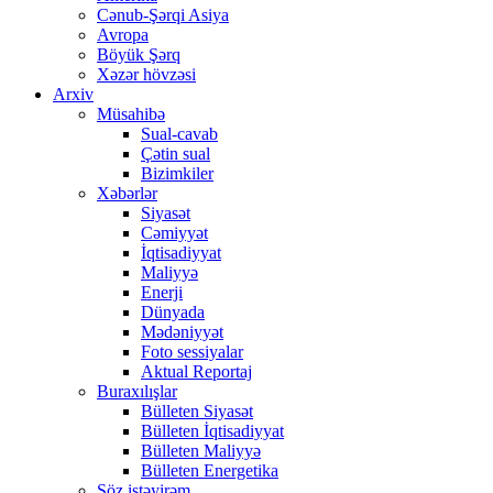
Cənub-Şərqi Asiya
Avropa
Böyük Şərq
Xəzər hövzəsi
Arxiv
Müsahibə
Sual-cavab
Çətin sual
Bizimkiler
Xəbərlər
Siyasət
Cəmiyyət
İqtisadiyyat
Maliyyə
Enerji
Dünyada
Mədəniyyət
Foto sessiyalar
Aktual Reportaj
Buraxılışlar
Bülleten Siyasət
Bülleten İqtisadiyyat
Bülleten Maliyyə
Bülleten Energetika
Söz istəyirəm