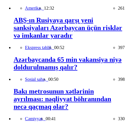
Amerika,
12:32
261
ABŞ-ın Rusiyaya qarşı yeni
sanksiyaları Azərbaycan üçün risklər
və imkanlar yaradır
Ekspress təhlil,
00:52
397
Azərbaycanda 65 min vakansiya niyə
doldurulmamış qalır?
Sosial sahə,
00:50
398
Bakı metrosunun xətlərinin
ayrılması: nəqliyyat böhranından
necə qaçmaq olar?
Cəmiyyət,
00:41
330