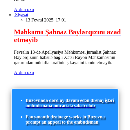
Ardını oxu
Siyasət
13 Fevral 2025, 17:01
Məhkəmə Şahnaz Bəylərqızını azad
etməyib
Fevralın 13-də Apellyasiya Məhkəməsi jurnalist Şahnaz
Bəylərqızının həbsilə bağlı Xətai Rayon Məhkəməsinin
qərarından müdafiə tərəfinin şikayətini təmin etməyib.
Ardını oxu
Buzovnada dörd ay davam edən drenaj işləri
ombudsmana müraciətə səbəb olub
Four-month drainage works in Buzovna
prompt an appeal to the ombudsman