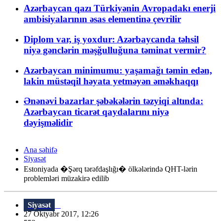
Azərbaycan qazı Türkiyənin Avropadakı enerji
ambisiyalarının əsas elementinə çevrilir
Diplom var, iş yoxdur: Azərbaycanda təhsil
niyə gənclərin məşğulluğuna təminat vermir?
Azərbaycan minimumu: yaşamağı təmin edən,
lakin müstəqil həyata yetməyən əməkhaqqı
Ənənəvi bazarlar şəbəkələrin təzyiqi altında:
Azərbaycan ticarət qaydalarını niyə
dəyişməlidir
Ana səhifə
Siyasət
Estoniyada �Şərq tərəfdaşlığı� ölkələrində QHT-lərin
problemləri müzakirə edilib
Siyasət
27 Oktyabr 2017, 12:26