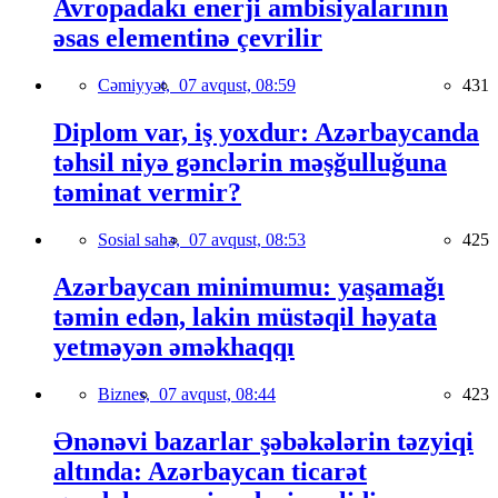
Avropadakı enerji ambisiyalarının
əsas elementinə çevrilir
Cəmiyyət,
07 avqust, 08:59
431
Diplom var, iş yoxdur: Azərbaycanda
təhsil niyə gənclərin məşğulluğuna
təminat vermir?
Sosial sahə,
07 avqust, 08:53
425
Azərbaycan minimumu: yaşamağı
təmin edən, lakin müstəqil həyata
yetməyən əməkhaqqı
Biznes,
07 avqust, 08:44
423
Ənənəvi bazarlar şəbəkələrin təzyiqi
altında: Azərbaycan ticarət