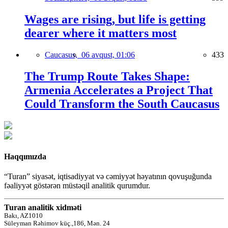
Wages are rising, but life is getting
dearer where it matters most
Caucasus,
06 avqust, 01:06
433
The Trump Route Takes Shape:
Armenia Accelerates a Project That
Could Transform the South Caucasus
Haqqımızda
“Turan” siyasət, iqtisadiyyat və cəmiyyət həyatının qovuşuğunda
fəaliyyət göstərən müstəqil analitik qurumdur.
Turan analitik xidməti
Bakı, AZ1010
Süleyman Rəhimov küç.,186, Mən. 24