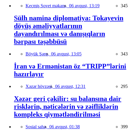
Keçmiş Sovet məkanı,
06 avqust, 13:19
345
Sülh naminə diplomatiya: Tokayevin
döyüş əməliyyatlarının
dayandırılması və danışıqların
bərpası təşəbbüsü
Böyük Şərq,
06 avqust, 13:05
343
İran və Ermənistan öz “TRIPP”lərini
hazırlayır
Xəzər hövzəsi,
06 avqust, 12:31
295
Xəzər geri çəkilir: su balansına dair
risklərin, nəticələrin və zəifliklərin
kompleks qiymətləndirilməsi
Sosial sahə,
06 avqust, 01:38
399