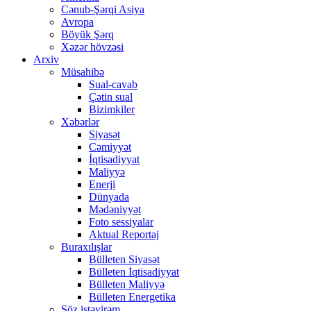
Cənub-Şərqi Asiya
Avropa
Böyük Şərq
Xəzər hövzəsi
Arxiv
Müsahibə
Sual-cavab
Çətin sual
Bizimkiler
Xəbərlər
Siyasət
Cəmiyyət
İqtisadiyyat
Maliyyə
Enerji
Dünyada
Mədəniyyət
Foto sessiyalar
Aktual Reportaj
Buraxılışlar
Bülleten Siyasət
Bülleten İqtisadiyyat
Bülleten Maliyyə
Bülleten Energetika
Söz istəyirəm