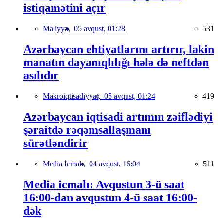
istiqamətini açır
Maliyyə,
05 avqust, 01:28
531
Azərbaycan ehtiyatlarını artırır, lakin
manatın dayanıqlılığı hələ də neftdən
asılıdır
Makroiqtisadiyyat,
05 avqust, 01:24
419
Azərbaycan iqtisadi artımın zəiflədiyi
şəraitdə rəqəmsallaşmanı
sürətləndirir
Media İcmalı,
04 avqust, 16:04
511
Media icmalı: Avqustun 3-ü saat
16:00-dan avqustun 4-ü saat 16:00-
dək