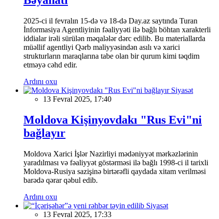
2025-ci il fevralın 15-də və 18-də Day.az saytında Turan
İnformasiya Agentliyinin fəaliyyəti ilə bağlı böhtan xarakterli
iddialar irəli sürülən məqalələr dərc edilib. Bu materiallarda
müəllif agentliyi Qərb maliyyəsindən asılı və xarici
strukturların maraqlarına tabe olan bir qurum kimi təqdim
etməyə cəhd edir.
Ardını oxu
Siyasət
13 Fevral 2025, 17:40
Moldova Kişinyovdakı "Rus Evi"ni
bağlayır
Moldova Xarici İşlər Nazirliyi mədəniyyət mərkəzlərinin
yaradılması və fəaliyyət göstərməsi ilə bağlı 1998-ci il tarixli
Moldova-Rusiya sazişinə birtərəfli qaydada xitam verilməsi
barədə qərar qəbul edib.
Ardını oxu
Siyasət
13 Fevral 2025, 17:33