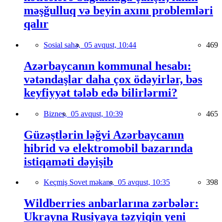
məşğulluq və beyin axını problemləri
qalır
Sosial sahə,
05 avqust, 10:44
469
Azərbaycanın kommunal hesabı:
vətəndaşlar daha çox ödəyirlər, bəs
keyfiyyət tələb edə bilirlərmi?
Biznes,
05 avqust, 10:39
465
Güzəştlərin ləğvi Azərbaycanın
hibrid və elektromobil bazarında
istiqaməti dəyişib
Keçmiş Sovet məkanı,
05 avqust, 10:35
398
Wildberries anbarlarına zərbələr:
Ukrayna Rusiyaya təzyiqin yeni