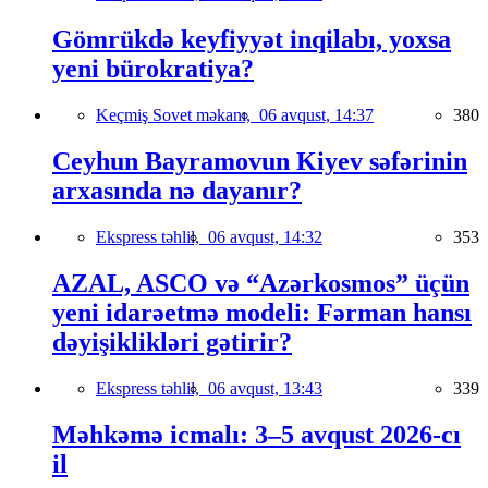
Gömrükdə keyfiyyət inqilabı, yoxsa
yeni bürokratiya?
Keçmiş Sovet məkanı,
06 avqust, 14:37
380
Ceyhun Bayramovun Kiyev səfərinin
arxasında nə dayanır?
Ekspress təhlil,
06 avqust, 14:32
353
AZAL, ASCO və “Azərkosmos” üçün
yeni idarəetmə modeli: Fərman hansı
dəyişiklikləri gətirir?
Ekspress təhlil,
06 avqust, 13:43
339
Məhkəmə icmalı: 3–5 avqust 2026-cı
il