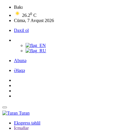
Bakı
0
26.2
C
Cümə, 7 Avqust 2026
Daxil ol
Abunə
Əlaqə
Turan
Ekspress təhlil
İcmallar