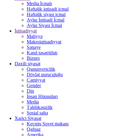
Media İcmalı
Həftəlik iqtisadi icmal
Həftəlik siyasi icmal
Aylıq İqtisadi İcmal
Aylıq Siyasi İcmal
İqtisadiyyat
Maliyyə
Makroiqtisadiyyat
Sənaye
Kənd təsərrüfatı
Biznes
Daxili siyasət
Qanunvericilik
Dövlət quruculuğu
Cəmiyyət
Gender
Din
İnsan Hüquqları
Media
Təhlükəsizlik
Sosial sahə
Xarici Siyasət
Keçmiş Sovet məkanı
Qafqaz
Amerika