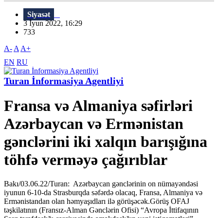
Siyasət
3 İyun 2022, 16:29
733
A-
A
A+
EN
RU
Turan İnformasiya Agentliyi
Fransa və Almaniya səfirləri
Azərbaycan və Ermənistan
gənclərini iki xalqın barışığına
töhfə verməyə çağırıblar
Bakı/03.06.22/Turan: Azərbaycan gənclərinin on nümayəndəsi
iyunun 6-10-da Strasburqda səfərdə olacaq, Fransa, Almaniya və
Ermənistandan olan həmyaşıdları ilə görüşəcək.Görüş OFAJ
təşkilatının (Fransız-Alman Gənclərin Ofisi) “Avropa İttifaqının