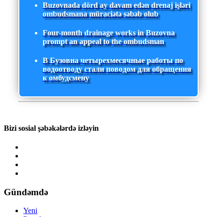
Buzovnada dörd ay davam edən drenaj işləri
ombudsmana müraciətə səbəb olub
Four-month drainage works in Buzovna
prompt an appeal to the ombudsman
В Бузовна четырехмесячные работы по
водоотводу стали поводом для обращения
к омбудсмену
Bizi sosial şəbəkələrdə izləyin
Gündəmdə
Yeni