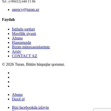
Tel.: (+99412) 440 11 96
agency@turan.az
Faydalı
İstifadə şərtləri
Məxfilik siyasti
Abunə
Haqqımızda
Bizim mütəxəssislərimiz
Arxiv
CONTACT AZ
© 2026 Turan. Bütün hüquqlar qorunur.
Abunə
Daxil ol
Bizi facebookda izləyin