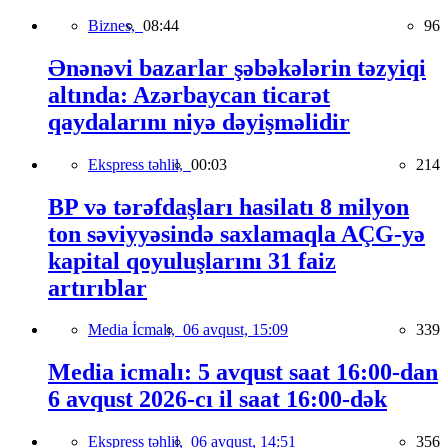
Biznes,
08:44
96
Ənənəvi bazarlar şəbəkələrin təzyiqi
altında: Azərbaycan ticarət
qaydalarını niyə dəyişməlidir
Ekspress təhlil,
00:03
214
BP və tərəfdaşları hasilatı 8 milyon
ton səviyyəsində saxlamaqla AÇG-yə
kapital qoyuluşlarını 31 faiz
artırıblar
Media İcmalı,
06 avqust, 15:09
339
Media icmalı: 5 avqust saat 16:00-dan
6 avqust 2026-cı il saat 16:00-dək
Ekspress təhlil,
06 avqust, 14:51
356