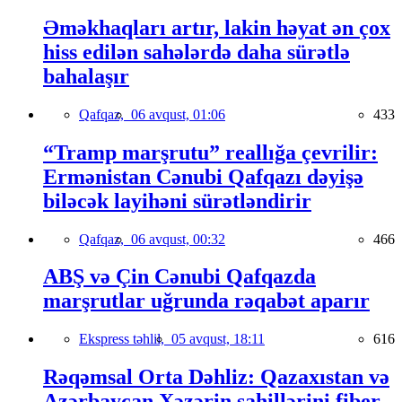
Əməkhaqları artır, lakin həyat ən çox
hiss edilən sahələrdə daha sürətlə
bahalaşır
Qafqaz,
06 avqust, 01:06
433
“Tramp marşrutu” reallığa çevrilir:
Ermənistan Cənubi Qafqazı dəyişə
biləcək layihəni sürətləndirir
Qafqaz,
06 avqust, 00:32
466
ABŞ və Çin Cənubi Qafqazda
marşrutlar uğrunda rəqabət aparır
Ekspress təhlil,
05 avqust, 18:11
616
Rəqəmsal Orta Dəhliz: Qazaxıstan və
Azərbaycan Xəzərin sahillərini fiber-