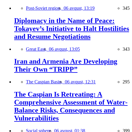
Post-Soviet region,
06 avqust, 13:19
345
Diplomacy in the Name of Peace:
Tokayev’s Initiative to Halt Hostilities
and Resume Negotiations
Great East,
06 avqust, 13:05
343
Iran and Armenia Are Developing
Their Own “TRIPP”
The Caspian Basin,
06 avqust, 12:31
295
The Caspian Is Retreating: A
Comprehensive Assessment of Water-
Balance Risks, Consequences and
Vulnerabilities
Social sphere,
06 avqust, 01:38
399