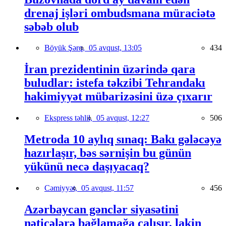
drenaj işləri ombudsmana müraciətə
səbəb olub
Böyük Şərq,
05 avqust, 13:05
434
İran prezidentinin üzərində qara
buludlar: istefa təkzibi Tehrandakı
hakimiyyət mübarizəsini üzə çıxarır
Ekspress təhlil,
05 avqust, 12:27
506
Metroda 10 aylıq sınaq: Bakı gələcəyə
hazırlaşır, bəs sərnişin bu günün
yükünü necə daşıyacaq?
Cəmiyyət,
05 avqust, 11:57
456
Azərbaycan gənclər siyasətini
nəticələrə bağlamağa çalışır, lakin