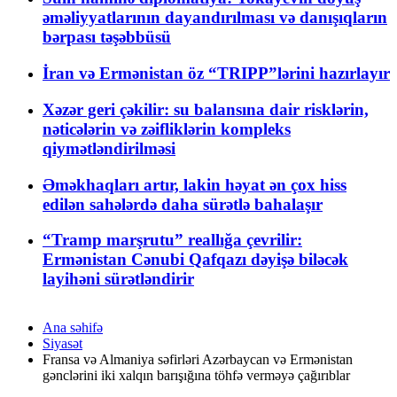
əməliyyatlarının dayandırılması və danışıqların
bərpası təşəbbüsü
İran və Ermənistan öz “TRIPP”lərini hazırlayır
Xəzər geri çəkilir: su balansına dair risklərin,
nəticələrin və zəifliklərin kompleks
qiymətləndirilməsi
Əməkhaqları artır, lakin həyat ən çox hiss
edilən sahələrdə daha sürətlə bahalaşır
“Tramp marşrutu” reallığa çevrilir:
Ermənistan Cənubi Qafqazı dəyişə biləcək
layihəni sürətləndirir
Ana səhifə
Siyasət
Fransa və Almaniya səfirləri Azərbaycan və Ermənistan
gənclərini iki xalqın barışığına töhfə verməyə çağırıblar