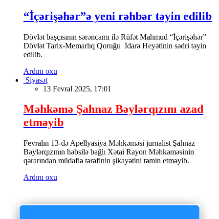
“İçərişəhər”ə yeni rəhbər təyin edilib
Dövlət başçısının sərəncamı ilə Rüfət Mahmud “İçərişəhər”
Dövlət Tarix-Memarlıq Qoruğu İdarə Heyətinin sədri təyin
edilib.
Ardını oxu
Siyasət
13 Fevral 2025, 17:01
Məhkəmə Şahnaz Bəylərqızını azad
etməyib
Fevralın 13-də Apellyasiya Məhkəməsi jurnalist Şahnaz
Bəylərqızının həbsilə bağlı Xətai Rayon Məhkəməsinin
qərarından müdafiə tərəfinin şikayətini təmin etməyib.
Ardını oxu