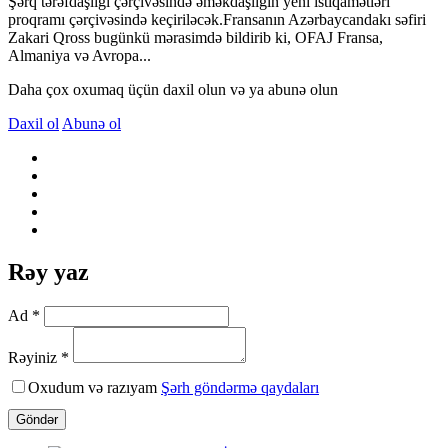
Şərq tərəfdaşlığı çərçivəsində əməkdaşlığın yeni istiqamətləri”
proqramı çərçivəsində keçiriləcək.Fransanın Azərbaycandakı səfiri
Zakari Qross bugünkü mərasimdə bildirib ki, OFAJ Fransa,
Almaniya və Avropa...
Daha çox oxumaq üçün daxil olun və ya abunə olun
Daxil ol
Abunə ol
Rəy yaz
Ad *
Rəyiniz *
Oxudum və razıyam
Şərh göndərmə qaydaları
Göndər