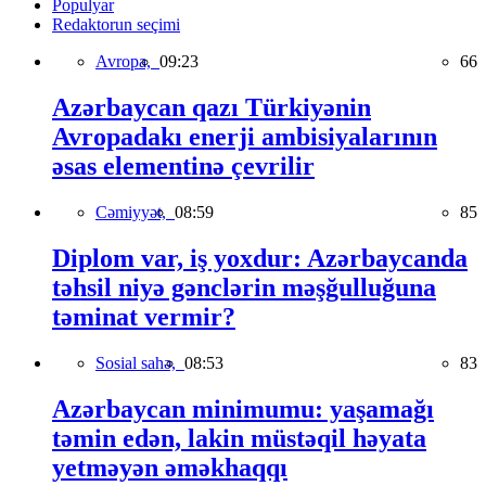
Populyar
Redaktorun seçimi
Avropa,
09:23
66
Azərbaycan qazı Türkiyənin
Avropadakı enerji ambisiyalarının
əsas elementinə çevrilir
Cəmiyyət,
08:59
85
Diplom var, iş yoxdur: Azərbaycanda
təhsil niyə gənclərin məşğulluğuna
təminat vermir?
Sosial sahə,
08:53
83
Azərbaycan minimumu: yaşamağı
təmin edən, lakin müstəqil həyata
yetməyən əməkhaqqı