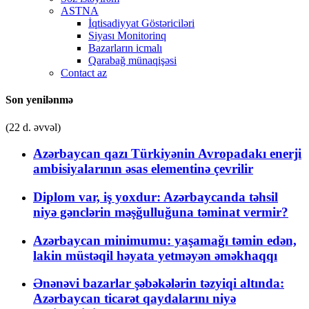
ASTNA
İqtisadiyyat Göstəriciləri
Siyası Monitorinq
Bazarların icmalı
Qarabağ münaqişəsi
Contact az
Son yenilənmə
(22 d. əvvəl)
Azərbaycan qazı Türkiyənin Avropadakı enerji
ambisiyalarının əsas elementinə çevrilir
Diplom var, iş yoxdur: Azərbaycanda təhsil
niyə gənclərin məşğulluğuna təminat vermir?
Azərbaycan minimumu: yaşamağı təmin edən,
lakin müstəqil həyata yetməyən əməkhaqqı
Ənənəvi bazarlar şəbəkələrin təzyiqi altında:
Azərbaycan ticarət qaydalarını niyə