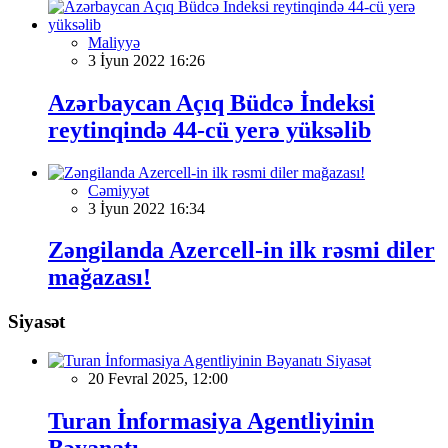
Maliyyə
3 İyun 2022 16:26
Azərbaycan Açıq Büdcə İndeksi
reytinqində 44-cü yerə yüksəlib
Cəmiyyət
3 İyun 2022 16:34
Zəngilanda Azercell-in ilk rəsmi diler
mağazası!
Siyasət
Siyasət
20 Fevral 2025, 12:00
Turan İnformasiya Agentliyinin
Bəyanatı