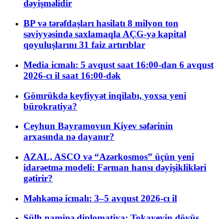
dəyişməlidir
BP və tərəfdaşları hasilatı 8 milyon ton
səviyyəsində saxlamaqla AÇG-yə kapital
qoyuluşlarını 31 faiz artırıblar
Media icmalı: 5 avqust saat 16:00-dan 6 avqust
2026-cı il saat 16:00-dək
Gömrükdə keyfiyyət inqilabı, yoxsa yeni
bürokratiya?
Ceyhun Bayramovun Kiyev səfərinin
arxasında nə dayanır?
AZAL, ASCO və “Azərkosmos” üçün yeni
idarəetmə modeli: Fərman hansı dəyişiklikləri
gətirir?
Məhkəmə icmalı: 3–5 avqust 2026-cı il
Sülh naminə diplomatiya: Tokayevin döyüş