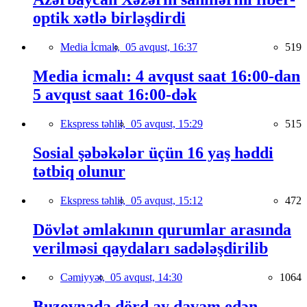
optik xətlə birləşdirdi
Media İcmalı,
05 avqust, 16:37
519
Media icmalı: 4 avqust saat 16:00-dan
5 avqust saat 16:00-dək
Ekspress təhlil,
05 avqust, 15:29
515
Sosial şəbəkələr üçün 16 yaş həddi
tətbiq olunur
Ekspress təhlil,
05 avqust, 15:12
472
Dövlət əmlakının qurumlar arasında
verilməsi qaydaları sadələşdirilib
Cəmiyyət,
05 avqust, 14:30
1064
Buzovnada dörd ay davam edən