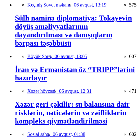
Keçmiş Sovet məkanı,
06 avqust, 13:19
575
Sülh naminə diplomatiya: Tokayevin
döyüş əməliyyatlarının
dayandırılması və danışıqların
bərpası təşəbbüsü
Böyük Şərq,
06 avqust, 13:05
607
İran və Ermənistan öz “TRIPP”lərini
hazırlayır
Xəzər hövzəsi,
06 avqust, 12:31
471
Xəzər geri çəkilir: su balansına dair
risklərin, nəticələrin və zəifliklərin
kompleks qiymətləndirilməsi
Sosial sahə,
06 avqust, 01:38
602