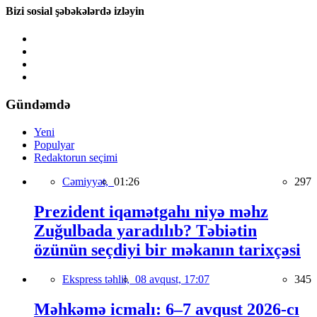
Bizi sosial şəbəkələrdə izləyin
Gündəmdə
Yeni
Populyar
Redaktorun seçimi
Cəmiyyət,
01:26
297
Prezident iqamətgahı niyə məhz
Zuğulbada yaradılıb? Təbiətin
özünün seçdiyi bir məkanın tarixçəsi
Ekspress təhlil,
08 avqust, 17:07
345
Məhkəmə icmalı: 6–7 avqust 2026-cı