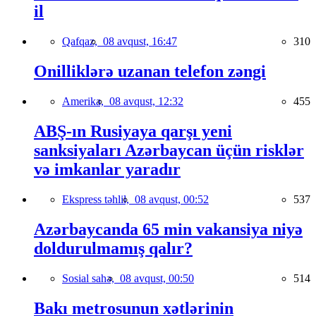
il
Qafqaz,
08 avqust, 16:47
310
Onilliklərə uzanan telefon zəngi
Amerika,
08 avqust, 12:32
455
ABŞ-ın Rusiyaya qarşı yeni
sanksiyaları Azərbaycan üçün risklər
və imkanlar yaradır
Ekspress təhlil,
08 avqust, 00:52
537
Azərbaycanda 65 min vakansiya niyə
doldurulmamış qalır?
Sosial sahə,
08 avqust, 00:50
514
Bakı metrosunun xətlərinin