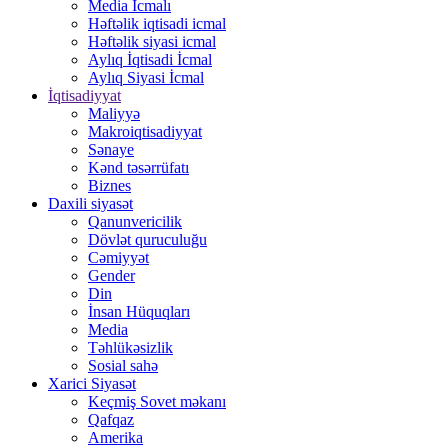
Media İcmalı
Həftəlik iqtisadi icmal
Həftəlik siyasi icmal
Aylıq İqtisadi İcmal
Aylıq Siyasi İcmal
İqtisadiyyat
Maliyyə
Makroiqtisadiyyat
Sənaye
Kənd təsərrüfatı
Biznes
Daxili siyasət
Qanunvericilik
Dövlət quruculuğu
Cəmiyyət
Gender
Din
İnsan Hüquqları
Media
Təhlükəsizlik
Sosial sahə
Xarici Siyasət
Keçmiş Sovet məkanı
Qafqaz
Amerika