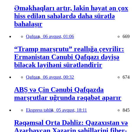
Əməkhaqları artır, lakin həyat ən çox
hiss edilən sahələrdə daha sürətlə
bahalaşır
Qafqaz,
06 avqust, 01:06
669
“Tramp marşrutu” reallığa çevrilir:
Ermənistan Cənubi Qafqazı dəyişə
biləcək layihəni sürətləndirir
Qafqaz,
06 avqust, 00:32
674
ABŞ və Çin Cənubi Qafqazda
marşrutlar uğrunda rəqabət aparır
Ekspress təhlil,
05 avqust, 18:11
845
Rəqəmsal Orta Dəhliz: Qazaxıstan və
Azərbaycan Xəzərin sahillərini fiber-