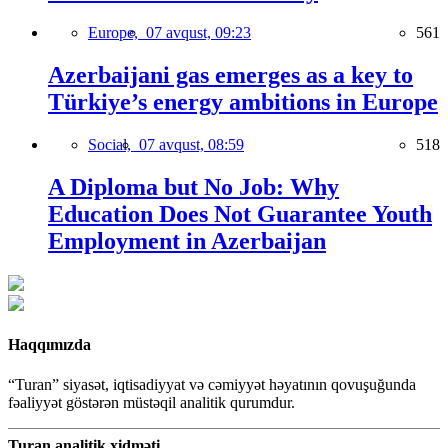
Europe,
07 avqust, 09:23
561
Azerbaijani gas emerges as a key to
Türkiye’s energy ambitions in Europe
Social,
07 avqust, 08:59
518
A Diploma but No Job: Why
Education Does Not Guarantee Youth
Employment in Azerbaijan
Haqqımızda
“Turan” siyasət, iqtisadiyyat və cəmiyyət həyatının qovuşuğunda
fəaliyyət göstərən müstəqil analitik qurumdur.
Turan analitik xidməti