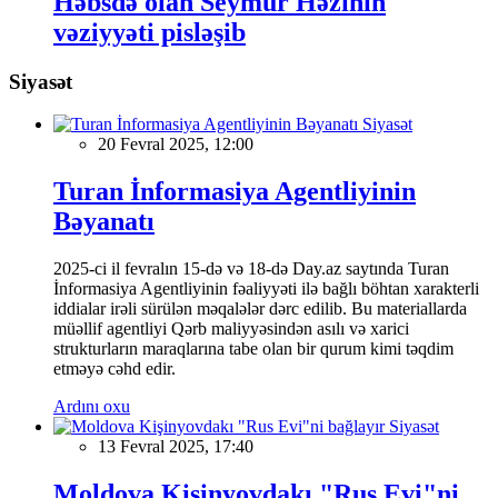
Həbsdə olan Seymur Həzinin
vəziyyəti pisləşib
Siyasət
Siyasət
20 Fevral 2025, 12:00
Turan İnformasiya Agentliyinin
Bəyanatı
2025-ci il fevralın 15-də və 18-də Day.az saytında Turan
İnformasiya Agentliyinin fəaliyyəti ilə bağlı böhtan xarakterli
iddialar irəli sürülən məqalələr dərc edilib. Bu materiallarda
müəllif agentliyi Qərb maliyyəsindən asılı və xarici
strukturların maraqlarına tabe olan bir qurum kimi təqdim
etməyə cəhd edir.
Ardını oxu
Siyasət
13 Fevral 2025, 17:40
Moldova Kişinyovdakı "Rus Evi"ni