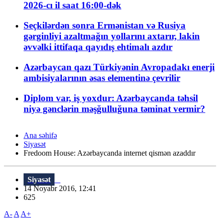
2026-cı il saat 16:00-dək
Seçkilərdən sonra Ermənistan və Rusiya
gərginliyi azaltmağın yollarını axtarır, lakin
əvvəlki ittifaqa qayıdış ehtimalı azdır
Azərbaycan qazı Türkiyənin Avropadakı enerji
ambisiyalarının əsas elementinə çevrilir
Diplom var, iş yoxdur: Azərbaycanda təhsil
niyə gənclərin məşğulluğuna təminat vermir?
Ana səhifə
Siyasət
Fredoom House: Azərbaycanda internet qismən azaddır
Siyasət
14 Noyabr 2016, 12:41
625
A-
A
A+