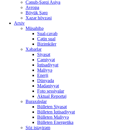
Cənub-Şərqi Asiya
Avropa
Böyük Şərq
Xəzər hövzəsi
Arxiv
Müsahibə
Sual-cavab
Çətin sual
Bizimkiler
Xəbərlər
Siyasət
Cəmiyyət
İqtisadiyyat
Maliyyə
Enerji
Dünyada
Mədəniyyət
Foto sessiyalar
Aktual Reportaj
Buraxılışlar
Bülleten Siyasət
Bülleten İqtisadiyyat
Bülleten Maliyyə
Bülleten Energetika
Söz istəyirəm