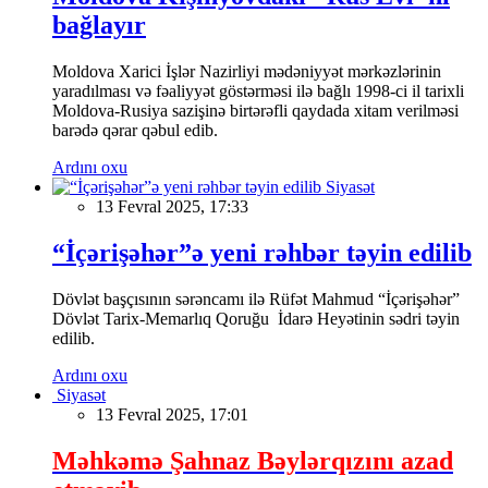
bağlayır
Moldova Xarici İşlər Nazirliyi mədəniyyət mərkəzlərinin
yaradılması və fəaliyyət göstərməsi ilə bağlı 1998-ci il tarixli
Moldova-Rusiya sazişinə birtərəfli qaydada xitam verilməsi
barədə qərar qəbul edib.
Ardını oxu
Siyasət
13 Fevral 2025, 17:33
“İçərişəhər”ə yeni rəhbər təyin edilib
Dövlət başçısının sərəncamı ilə Rüfət Mahmud “İçərişəhər”
Dövlət Tarix-Memarlıq Qoruğu İdarə Heyətinin sədri təyin
edilib.
Ardını oxu
Siyasət
13 Fevral 2025, 17:01
Məhkəmə Şahnaz Bəylərqızını azad