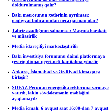
doldurulmamış qalır?
Bakı metrosunun xətlərinin ayrılması:
nəqliyyat böhranından necə qaçmaq olar?
Təbriz azadlığının salnaməsi: Məşrutə hərəkatı
və müasirlik
Media idarəçiliyi mərkəzləşdirilir
Bakı investisiya forumunu daimi platformaya
çevirir, diqqət qeyri-neft kapitalına yönəlir
Ankara, İslamabad və Ər-Riyad kimə qarşı
birləşir?
SOFAZ Perunun energetika sektoruna sərmayə
yatırıb, lakin sövdələşmənin məbləğini
açıqlamayıb
Media icmalı: 6 avqust saat 16:00-dan 7 avqust