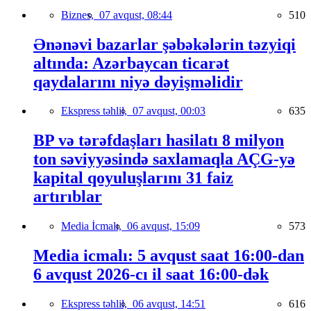
Biznes,
07 avqust, 08:44
510
Ənənəvi bazarlar şəbəkələrin təzyiqi
altında: Azərbaycan ticarət
qaydalarını niyə dəyişməlidir
Ekspress təhlil,
07 avqust, 00:03
635
BP və tərəfdaşları hasilatı 8 milyon
ton səviyyəsində saxlamaqla AÇG-yə
kapital qoyuluşlarını 31 faiz
artırıblar
Media İcmalı,
06 avqust, 15:09
573
Media icmalı: 5 avqust saat 16:00-dan
6 avqust 2026-cı il saat 16:00-dək
Ekspress təhlil,
06 avqust, 14:51
616