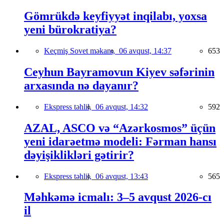
Gömrükdə keyfiyyət inqilabı, yoxsa
yeni bürokratiya?
Keçmiş Sovet məkanı,
06 avqust, 14:37
653
Ceyhun Bayramovun Kiyev səfərinin
arxasında nə dayanır?
Ekspress təhlil,
06 avqust, 14:32
592
AZAL, ASCO və “Azərkosmos” üçün
yeni idarəetmə modeli: Fərman hansı
dəyişiklikləri gətirir?
Ekspress təhlil,
06 avqust, 13:43
565
Məhkəmə icmalı: 3–5 avqust 2026-cı
il