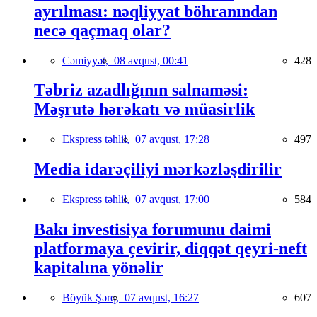
ayrılması: nəqliyyat böhranından
necə qaçmaq olar?
Cəmiyyət,
08 avqust, 00:41
428
Təbriz azadlığının salnaməsi:
Məşrutə hərəkatı və müasirlik
Ekspress təhlil,
07 avqust, 17:28
497
Media idarəçiliyi mərkəzləşdirilir
Ekspress təhlil,
07 avqust, 17:00
584
Bakı investisiya forumunu daimi
platformaya çevirir, diqqət qeyri-neft
kapitalına yönəlir
Böyük Şərq,
07 avqust, 16:27
607