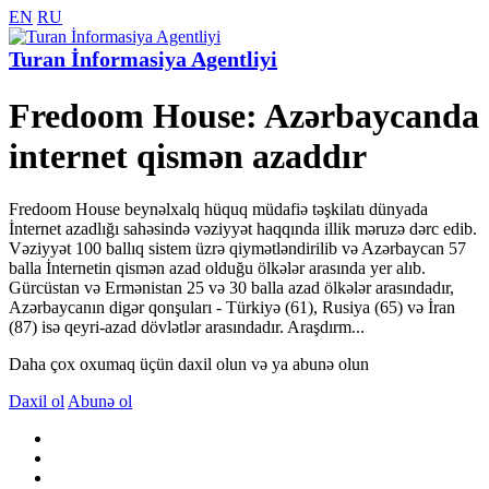
EN
RU
Turan İnformasiya Agentliyi
Fredoom House: Azərbaycanda
internet qismən azaddır
Fredoom House beynəlxalq hüquq müdafiə təşkilatı dünyada
İnternet azadlığı sahəsində vəziyyət haqqında illik məruzə dərc edib.
Vəziyyət 100 ballıq sistem üzrə qiymətləndirilib və Azərbaycan 57
balla İnternetin qismən azad olduğu ölkələr arasında yer alıb.
Gürcüstan və Ermənistan 25 və 30 balla azad ölkələr arasındadır,
Azərbaycanın digər qonşuları - Türkiyə (61), Rusiya (65) və İran
(87) isə qeyri-azad dövlətlər arasındadır. Araşdırm...
Daha çox oxumaq üçün daxil olun və ya abunə olun
Daxil ol
Abunə ol