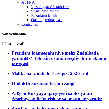
ASTNA
İqtisadiyyat Göstəriciləri
Siyası Monitorinq
Bazarların icmalı
Qarabağ münaqişəsi
Contact az
Son yenilənmə
(11 saat əvvəl)
Prezident iqamətgahı niyə məhz Zuğulbada
yaradılıb? Təbiətin özünün seçdiyi bir məkanın
tarixçəsi
Məhkəmə icmalı: 6–7 avqust 2026-cı il
Onilliklərə uzanan telefon zəngi
ABŞ-ın Rusiyaya qarşı yeni sanksiyaları
Azərbaycan üçün risklər və imkanlar yaradır
Azərbaycanda 65 min vakansiya niyə