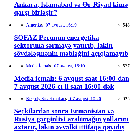
Ankara, İslamabad və Ər-Riyad kimə
qarşı birləşir?
Amerika,
07 avqust, 16:19
548
SOFAZ Perunun energetika
sektoruna sərmayə yatırıb, lakin
sövdələşmənin məbləğini açıqlamayıb
Media İcmalı,
07 avqust, 16:10
527
Media icmalı: 6 avqust saat 16:00-dan
7 avqust 2026-cı il saat 16:00-dək
Keçmiş Sovet məkanı,
07 avqust, 10:26
625
Seçkilərdən sonra Ermənistan və
Rusiya gərginliyi azaltmağın yollarını
axtarır, lakin əvvəlki ittifaqa qayıdış