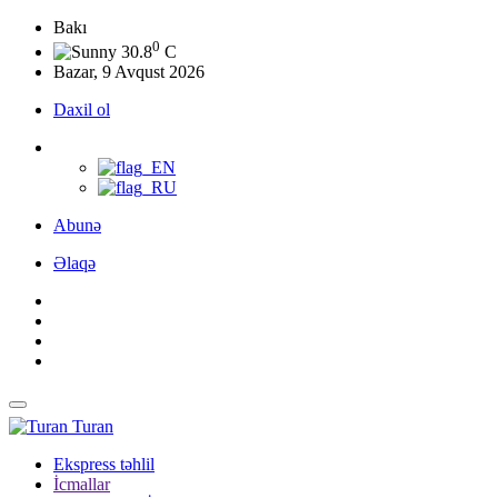
Bakı
0
30.8
C
Bazar, 9 Avqust 2026
Daxil ol
Abunə
Əlaqə
Turan
Ekspress təhlil
İcmallar