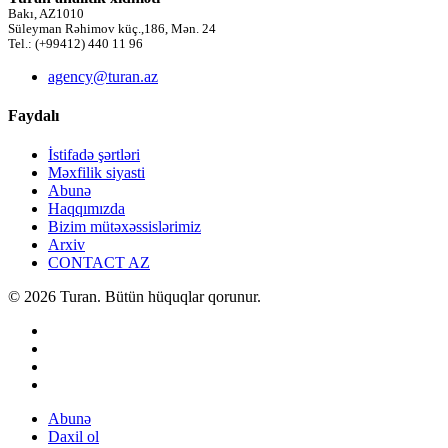
Bakı, AZ1010
Süleyman Rəhimov küç.,186, Mən. 24
Tel.: (+99412) 440 11 96
agency@turan.az
Faydalı
İstifadə şərtləri
Məxfilik siyasti
Abunə
Haqqımızda
Bizim mütəxəssislərimiz
Arxiv
CONTACT AZ
© 2026 Turan. Bütün hüquqlar qorunur.
Abunə
Daxil ol