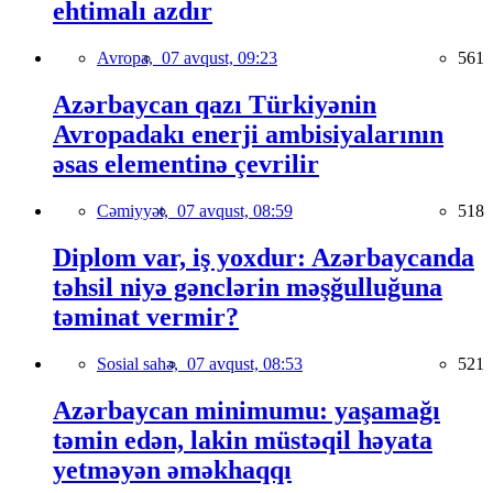
ehtimalı azdır
Avropa,
07 avqust, 09:23
561
Azərbaycan qazı Türkiyənin
Avropadakı enerji ambisiyalarının
əsas elementinə çevrilir
Cəmiyyət,
07 avqust, 08:59
518
Diplom var, iş yoxdur: Azərbaycanda
təhsil niyə gənclərin məşğulluğuna
təminat vermir?
Sosial sahə,
07 avqust, 08:53
521
Azərbaycan minimumu: yaşamağı
təmin edən, lakin müstəqil həyata
yetməyən əməkhaqqı