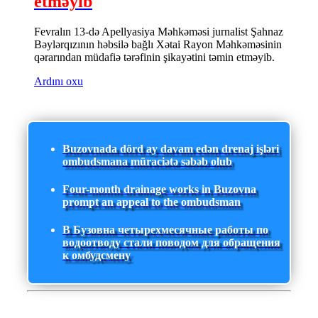
etməyib
Fevralın 13-də Apellyasiya Məhkəməsi jurnalist Şahnaz
Bəylərqızının həbsilə bağlı Xətai Rayon Məhkəməsinin
qərarından müdafiə tərəfinin şikayətini təmin etməyib.
Ardını oxu
Buzovnada dörd ay davam edən drenaj işləri
ombudsmana müraciətə səbəb olub
Four-month drainage works in Buzovna
prompt an appeal to the ombudsman
В Бузовна четырехмесячные работы по
водоотводу стали поводом для обращения
к омбудсмену