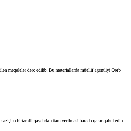
rülən məqalələr dərc edilib. Bu materiallarda müəllif agentliyi Qərb
sazişinə birtərəfli qaydada xitam verilməsi barədə qərar qəbul edib.