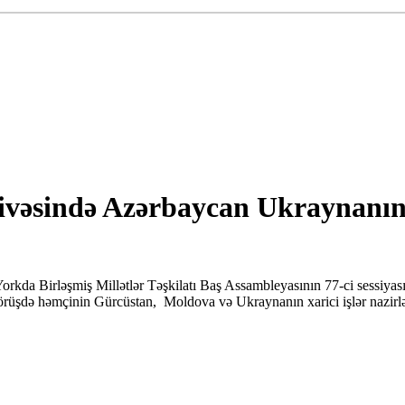
ivəsində Azərbaycan Ukraynanın
kda Birləşmiş Millətlər Təşkilatı Baş Assambleyasının 77-ci sessiyası 
örüşdə həmçinin Gürcüstan, Moldova və Ukraynanın xarici işlər nazirlər