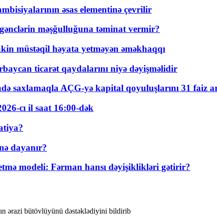
bisiyalarının əsas elementinə çevrilir
 gənclərin məşğulluğuna təminat vermir?
kin müstəqil həyata yetməyən əməkhaqqı
rbaycan ticarət qaydalarını niyə dəyişməlidir
ində saxlamaqla AÇG-yə kapital qoyuluşlarını 31 faiz ar
026-cı il saat 16:00-dək
atiya?
nə dayanır?
ə modeli: Fərman hansı dəyişiklikləri gətirir?
ərazi bütövlüyünü dəstəklədiyini bildirib