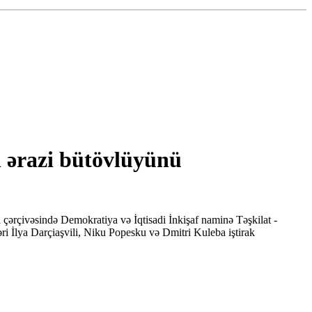
 ərazi bütövlüyünü
çərçivəsində Demokratiya və İqtisadi İnkişaf naminə Təşkilat -
i İlya Darçiaşvili, Niku Popesku və Dmitri Kuleba iştirak