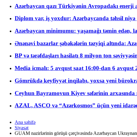
Azərbaycan qazı Türkiyənin Avropadakı enerji am
Diplom var, iş yoxdur: Azərbaycanda təhsil niyə
Azərbaycan minimumu: yaşamağı təmin edən, la
Ənənəvi bazarlar şəbəkələrin təzyiqi altında: Azə
BP və tərəfdaşları hasilatı 8 milyon ton səviyyəs
Media icmalı: 5 avqust saat 16:00-dan 6 avqust 2
Gömrükdə keyfiyyət inqilabı, yoxsa yeni bürokr
Ceyhun Bayramovun Kiyev səfərinin arxasında 
AZAL, ASCO və “Azərkosmos” üçün yeni idarəetm
Ana səhifə
Siyasət
GUAM nazirlərinin görüşü çərçivəsində Azərbaycan Ukraynanın 