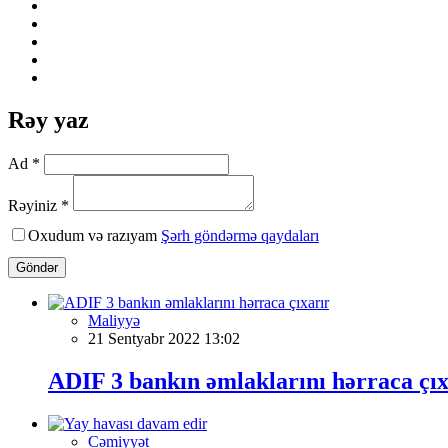
Rəy yaz
Ad *
Rəyiniz *
Oxudum və razıyam
Şərh göndərmə qaydaları
Göndər
Maliyyə
21 Sentyabr 2022 13:02
ADIF 3 bankın əmlaklarını hərraca çıx
Cəmiyyət