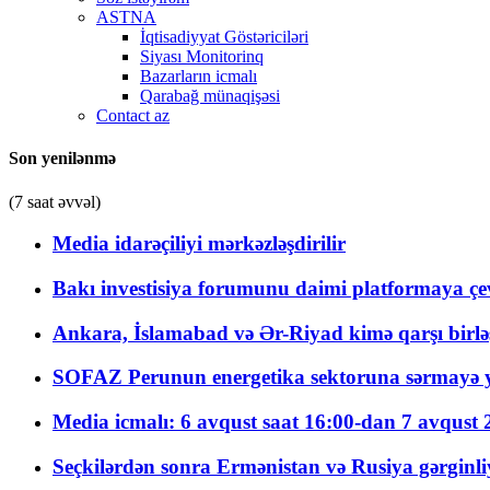
ASTNA
İqtisadiyyat Göstəriciləri
Siyası Monitorinq
Bazarların icmalı
Qarabağ münaqişəsi
Contact az
Son yenilənmə
(7 saat əvvəl)
Media idarəçiliyi mərkəzləşdirilir
Bakı investisiya forumunu daimi platformaya çevi
Ankara, İslamabad və Ər-Riyad kimə qarşı birlə
SOFAZ Perunun energetika sektoruna sərmayə ya
Media icmalı: 6 avqust saat 16:00-dan 7 avqust 2
Seçkilərdən sonra Ermənistan və Rusiya gərginliyi