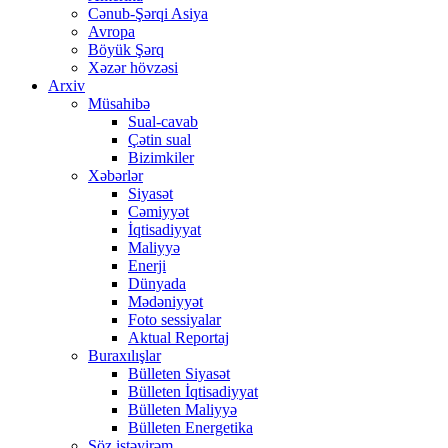
Cənub-Şərqi Asiya
Avropa
Böyük Şərq
Xəzər hövzəsi
Arxiv
Müsahibə
Sual-cavab
Çətin sual
Bizimkiler
Xəbərlər
Siyasət
Cəmiyyət
İqtisadiyyat
Maliyyə
Enerji
Dünyada
Mədəniyyət
Foto sessiyalar
Aktual Reportaj
Buraxılışlar
Bülleten Siyasət
Bülleten İqtisadiyyat
Bülleten Maliyyə
Bülleten Energetika
Söz istəyirəm