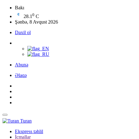
Bakı
0
28.1
C
Şənbə, 8 Avqust 2026
Daxil ol
Abunə
Əlaqə
Turan
Ekspress təhlil
İcmallar