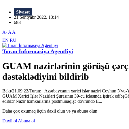
Siyasət
21 Sentyabr 2022, 13:14
688
A-
A
A+
EN
RU
Turan İnformasiya Agentliyi
GUAM nazirlərinin görüşü çərç
dəstəklədiyini bildirib
Bakı/21.09.22/Turan: Azərbaycanın xarici işlər naziri Ceyhun Nyu-Yor
GUAM Xarici İşlər Nazirləri Şurasının 39-cu iclasında iştirak edibşG
ediblər.Nazir həmkarlarına postmünaqişə dövründə E...
Daha çox oxumaq üçün daxil olun və ya abunə olun
Daxil ol
Abunə ol