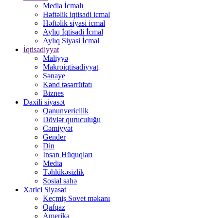
Media İcmalı
Həftəlik iqtisadi icmal
Həftəlik siyasi icmal
Aylıq İqtisadi İcmal
Aylıq Siyasi İcmal
İqtisadiyyat
Maliyyə
Makroiqtisadiyyat
Sənaye
Kənd təsərrüfatı
Biznes
Daxili siyasət
Qanunvericilik
Dövlət quruculuğu
Cəmiyyət
Gender
Din
İnsan Hüquqları
Media
Təhlükəsizlik
Sosial sahə
Xarici Siyasət
Keçmiş Sovet məkanı
Qafqaz
Amerika