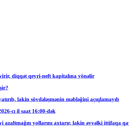
rir, diqqət qeyri-neft kapitalına yönəlir
şir?
tırıb, lakin sövdələşmənin məbləğini açıqlamayıb
026-cı il saat 16:00-dək
 azaltmağın yollarını axtarır, lakin əvvəlki ittifaqa qa