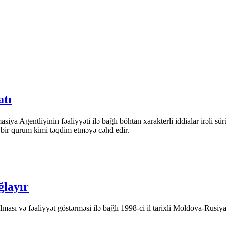
atı
iya Agentliyinin fəaliyyəti ilə bağlı böhtan xarakterli iddialar irəli sü
n bir qurum kimi təqdim etməyə cəhd edir.
ğlayır
ası və fəaliyyət göstərməsi ilə bağlı 1998-ci il tarixli Moldova-Rusiya 