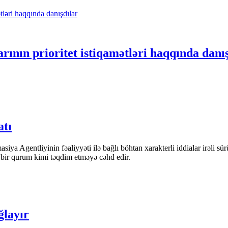
rının prioritet istiqamətləri haqqında danı
atı
iya Agentliyinin fəaliyyəti ilə bağlı böhtan xarakterli iddialar irəli sü
n bir qurum kimi təqdim etməyə cəhd edir.
ğlayır