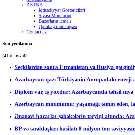
ASTNA
İqtisadiyyat Göstəriciləri
Siyası Monitorinq
Bazarların icmalı
Qarabağ münaqişəsi
Contact az
Son yenilənmə
(41 d. əvvəl)
Seçkilərdən sonra Ermənistan və Rusiya gərginliyi
Azərbaycan qazı Türkiyənin Avropadakı enerji am
Diplom var, iş yoxdur: Azərbaycanda təhsil niyə
Azərbaycan minimumu: yaşamağı təmin edən, la
Ənənəvi bazarlar şəbəkələrin təzyiqi altında: Azə
BP və tərəfdaşları hasilatı 8 milyon ton səviyyəs