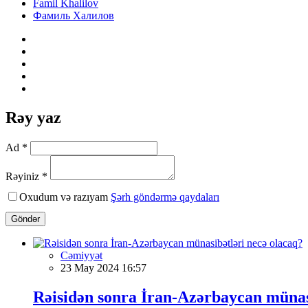
Famil Khalilov
Фамиль Халилов
Rəy yaz
Ad *
Rəyiniz *
Oxudum və razıyam
Şərh göndərmə qaydaları
Göndər
Cəmiyyət
23 May 2024 16:57
Rəisidən sonra İran-Azərbaycan münas