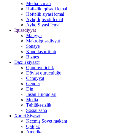
Media İcmalı
Həftəlik iqtisadi icmal
Həftəlik siyasi icmal
Aylıq İqtisadi İcmal
Aylıq Siyasi İcmal
İqtisadiyyat
Maliyyə
Makroiqtisadiyyat
Sənaye
Kənd təsərrüfatı
Biznes
Daxili siyasət
Qanunvericilik
Dövlət quruculuğu
Cəmiyyət
Gender
Din
İnsan Hüquqları
Media
Təhlükəsizlik
Sosial sahə
Xarici Siyasət
Keçmiş Sovet məkanı
Qafqaz
Amerika