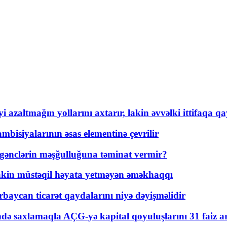
 azaltmağın yollarını axtarır, lakin əvvəlki ittifaqa qa
bisiyalarının əsas elementinə çevrilir
 gənclərin məşğulluğuna təminat vermir?
kin müstəqil həyata yetməyən əməkhaqqı
rbaycan ticarət qaydalarını niyə dəyişməlidir
ində saxlamaqla AÇG-yə kapital qoyuluşlarını 31 faiz ar