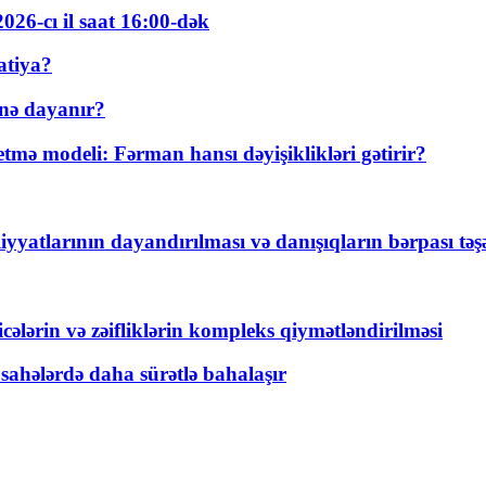
026-cı il saat 16:00-dək
atiya?
nə dayanır?
ə modeli: Fərman hansı dəyişiklikləri gətirir?
yyatlarının dayandırılması və danışıqların bərpası tə
ticələrin və zəifliklərin kompleks qiymətləndirilməsi
 sahələrdə daha sürətlə bahalaşır