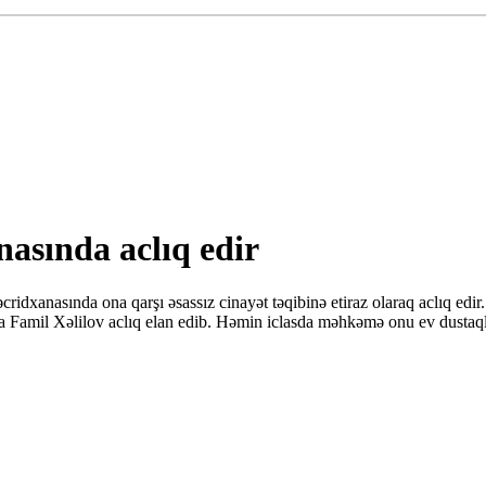
anasında aclıq edir
 Təcridxanasında ona qarşı əsassız cinayət təqibinə etiraz olaraq aclıq 
a Famil Xəlilov aclıq elan edib. Həmin iclasda məhkəmə onu ev dustaq