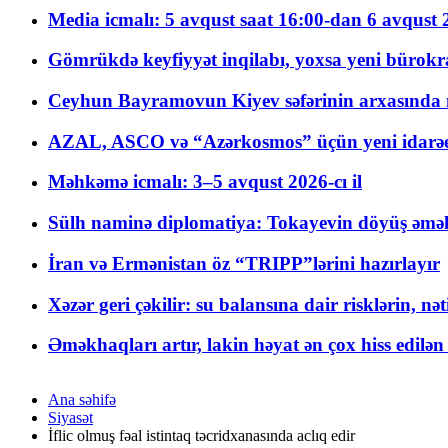
Media icmalı: 5 avqust saat 16:00-dan 6 avqust 2
Gömrükdə keyfiyyət inqilabı, yoxsa yeni bürokr
Ceyhun Bayramovun Kiyev səfərinin arxasında 
AZAL, ASCO və “Azərkosmos” üçün yeni idarəetm
Məhkəmə icmalı: 3–5 avqust 2026-cı il
Sülh naminə diplomatiya: Tokayevin döyüş əməli
İran və Ermənistan öz “TRIPP”lərini hazırlayır
Xəzər geri çəkilir: su balansına dair risklərin, nə
Əməkhaqları artır, lakin həyat ən çox hiss edilən
Ana səhifə
Siyasət
İflic olmuş fəal istintaq təcridxanasında aclıq edir