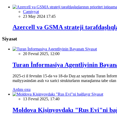
Cəmiyyət
23 May 2024 17:45
Azercell və GSMA strateji tərəfdaşlıqla
Siyasət
Siyasət
20 Fevral 2025, 12:00
Turan İnformasiya Agentliyinin Bəyan
2025-ci il fevralın 15-də və 18-də Day.az saytında Turan İnformas
maliyyəsindən asılı və xarici strukturların maraqlarına tabe ola
Ardını oxu
Siyasət
13 Fevral 2025, 17:40
Moldova Kişinyovdakı "Rus Evi"ni ba