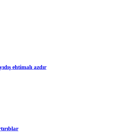
yıdış ehtimalı azdır
tırıblar