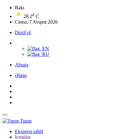
Bakı
0
28.2
C
Cümə, 7 Avqust 2026
Daxil ol
Abunə
Əlaqə
Turan
Ekspress təhlil
İcmallar