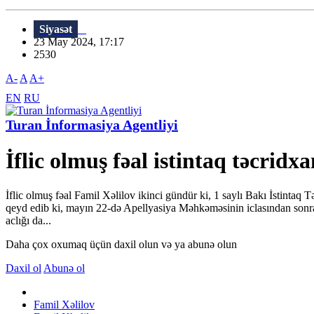
Siyasət
23 May 2024, 17:17
2530
A-
A
A+
EN
RU
Turan İnformasiya Agentliyi
İflic olmuş fəal istintaq təcridx
İflic olmuş fəal Famil Xəlilov ikinci gündür ki, 1 saylı Bakı İstintaq
qeyd edib ki, mayın 22-də Apellyasiya Məhkəməsinin iclasından sonr
aclığı da...
Daha çox oxumaq üçün daxil olun və ya abunə olun
Daxil ol
Abunə ol
Famil Xəlilov