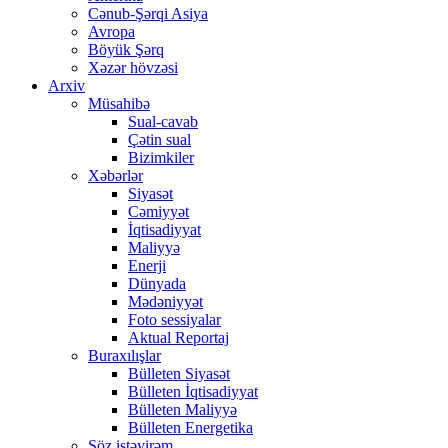
Cənub-Şərqi Asiya
Avropa
Böyük Şərq
Xəzər hövzəsi
Arxiv
Müsahibə
Sual-cavab
Çətin sual
Bizimkiler
Xəbərlər
Siyasət
Cəmiyyət
İqtisadiyyat
Maliyyə
Enerji
Dünyada
Mədəniyyət
Foto sessiyalar
Aktual Reportaj
Buraxılışlar
Bülleten Siyasət
Bülleten İqtisadiyyat
Bülleten Maliyyə
Bülleten Energetika
Söz istəyirəm