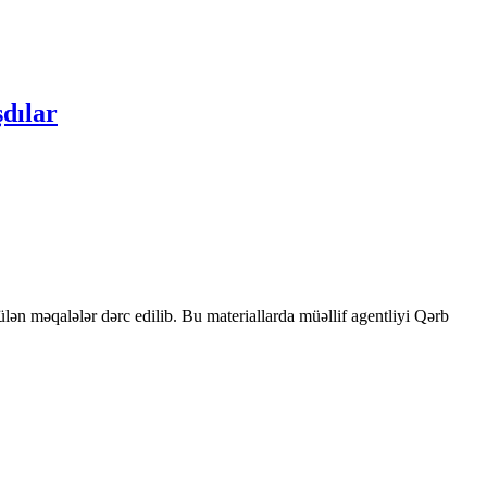
şdılar
rülən məqalələr dərc edilib. Bu materiallarda müəllif agentliyi Qərb