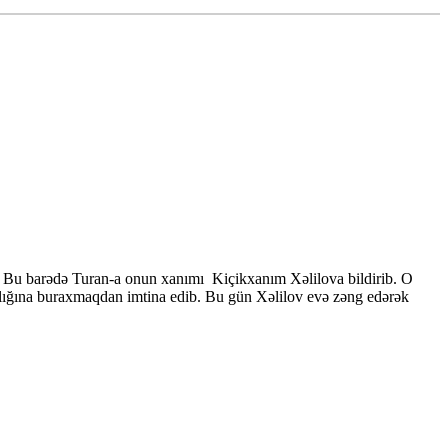
edir. Bu barədə Turan-a onun xanımı Kiçikxanım Xəlilova bildirib. O
lığına buraxmaqdan imtina edib. Bu gün Xəlilov evə zəng edərək