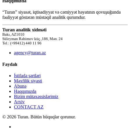
Haqqımızda
“Turan” siyasət, iqtisadiyyat və cəmiyyət həyatının qovuşuğunda
fəaliyyət göstərən müstəqil analitik qurumdur.
Turan analitik xidməti
Bakı, AZ1010
Süleyman Rəhimov küç.,186, Mən. 24
Tel.: (+99412) 440 11 96
agency@turan.az
Faydalı
İstifadə şərtləri
Məxfilik siyasti
Abunə
Haqqımızda
Bizim mütəxəssislərimiz
Arxiv
CONTACT AZ
© 2026 Turan. Bütün hüquqlar qorunur.