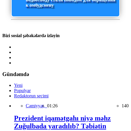
к омбудсмену
Bizi sosial şəbəkələrdə izləyin
Gündəmdə
Yeni
Populyar
Redaktorun seçimi
Cəmiyyət,
01:26
140
Prezident iqamətgahı niyə məhz
Zuğulbada yaradılıb? Təbiətin