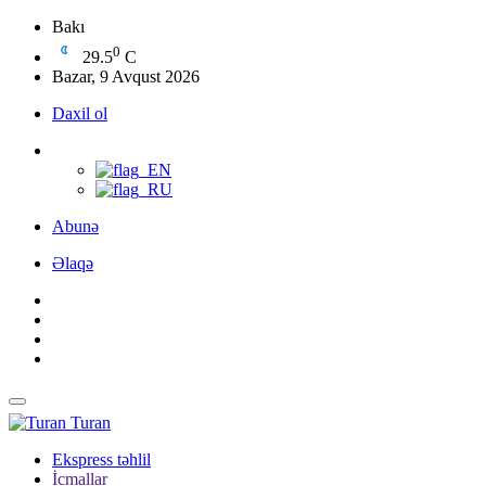
Bakı
0
29.5
C
Bazar, 9 Avqust 2026
Daxil ol
Abunə
Əlaqə
Turan
Ekspress təhlil
İcmallar