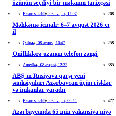
özünün seçdiyi bir məkanın tarixçəsi
Ekspress təhlil,
08 avqust, 17:07
268
Məhkəmə icmalı: 6–7 avqust 2026-cı
il
Qafqaz,
08 avqust, 16:47
258
Onilliklərə uzanan telefon zəngi
Amerika,
08 avqust, 12:32
385
ABŞ-ın Rusiyaya qarşı yeni
sanksiyaları Azərbaycan üçün risklər
və imkanlar yaradır
Ekspress təhlil,
08 avqust, 00:52
477
Azərbaycanda 65 min vakansiya niyə