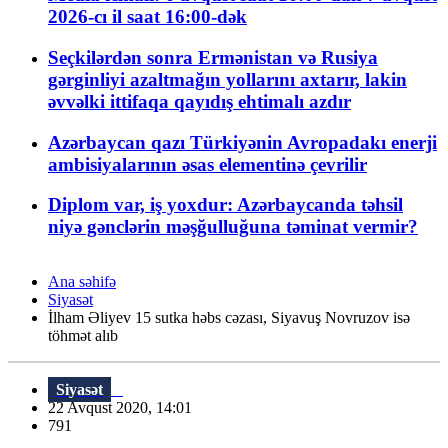
2026-cı il saat 16:00-dək
Seçkilərdən sonra Ermənistan və Rusiya
gərginliyi azaltmağın yollarını axtarır, lakin
əvvəlki ittifaqa qayıdış ehtimalı azdır
Azərbaycan qazı Türkiyənin Avropadakı enerji
ambisiyalarının əsas elementinə çevrilir
Diplom var, iş yoxdur: Azərbaycanda təhsil
niyə gənclərin məşğulluğuna təminat vermir?
Ana səhifə
Siyasət
İlham Əliyev 15 sutka həbs cəzası, Siyavuş Novruzov isə
töhmət alıb
Siyasət
22 Avqust 2020, 14:01
791