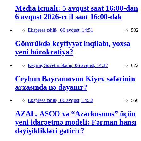
Media icmalı: 5 avqust saat 16:00-dan
6 avqust 2026-cı il saat 16:00-dək
Ekspress təhlil,
06 avqust, 14:51
582
Gömrükdə keyfiyyət inqilabı, yoxsa
yeni bürokratiya?
Keçmiş Sovet məkanı,
06 avqust, 14:37
622
Ceyhun Bayramovun Kiyev səfərinin
arxasında nə dayanır?
Ekspress təhlil,
06 avqust, 14:32
566
AZAL, ASCO və “Azərkosmos” üçün
yeni idarəetmə modeli: Fərman hansı
dəyişiklikləri gətirir?