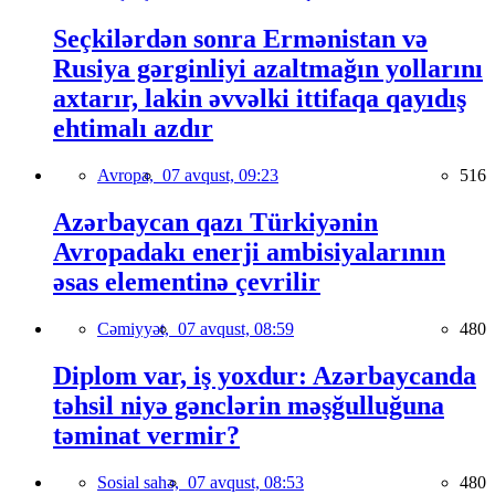
Seçkilərdən sonra Ermənistan və
Rusiya gərginliyi azaltmağın yollarını
axtarır, lakin əvvəlki ittifaqa qayıdış
ehtimalı azdır
Avropa,
07 avqust, 09:23
516
Azərbaycan qazı Türkiyənin
Avropadakı enerji ambisiyalarının
əsas elementinə çevrilir
Cəmiyyət,
07 avqust, 08:59
480
Diplom var, iş yoxdur: Azərbaycanda
təhsil niyə gənclərin məşğulluğuna
təminat vermir?
Sosial sahə,
07 avqust, 08:53
480