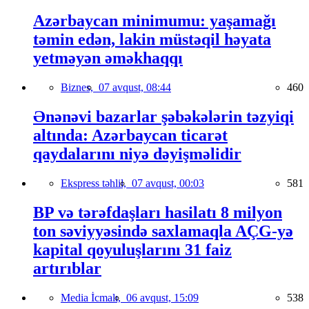
Azərbaycan minimumu: yaşamağı
təmin edən, lakin müstəqil həyata
yetməyən əməkhaqqı
Biznes,
07 avqust, 08:44
460
Ənənəvi bazarlar şəbəkələrin təzyiqi
altında: Azərbaycan ticarət
qaydalarını niyə dəyişməlidir
Ekspress təhlil,
07 avqust, 00:03
581
BP və tərəfdaşları hasilatı 8 milyon
ton səviyyəsində saxlamaqla AÇG-yə
kapital qoyuluşlarını 31 faiz
artırıblar
Media İcmalı,
06 avqust, 15:09
538