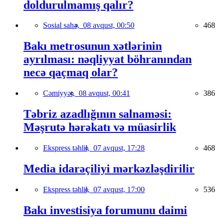
doldurulmamış qalır?
Sosial sahə,
08 avqust, 00:50
468
Bakı metrosunun xətlərinin
ayrılması: nəqliyyat böhranından
necə qaçmaq olar?
Cəmiyyət,
08 avqust, 00:41
386
Təbriz azadlığının salnaməsi:
Məşrutə hərəkatı və müasirlik
Ekspress təhlil,
07 avqust, 17:28
468
Media idarəçiliyi mərkəzləşdirilir
Ekspress təhlil,
07 avqust, 17:00
536
Bakı investisiya forumunu daimi