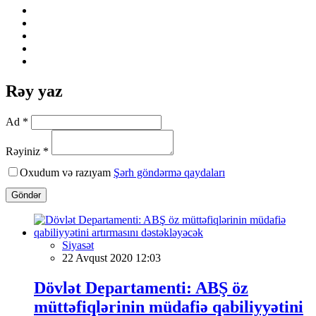
Rəy yaz
Ad *
Rəyiniz *
Oxudum və razıyam
Şərh göndərmə qaydaları
Göndər
Siyasət
22 Avqust 2020 12:03
Dövlət Departamenti: ABŞ öz
müttəfiqlərinin müdafiə qabiliyyətini