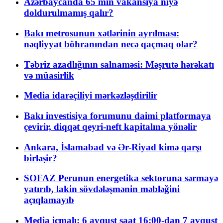
Azərbaycanda 65 min vakansiya niyə
doldurulmamış qalır?
Bakı metrosunun xətlərinin ayrılması:
nəqliyyat böhranından necə qaçmaq olar?
Təbriz azadlığının salnaməsi: Məşrutə hərəkatı
və müasirlik
Media idarəçiliyi mərkəzləşdirilir
Bakı investisiya forumunu daimi platformaya
çevirir, diqqət qeyri-neft kapitalına yönəlir
Ankara, İslamabad və Ər-Riyad kimə qarşı
birləşir?
SOFAZ Perunun energetika sektoruna sərmayə
yatırıb, lakin sövdələşmənin məbləğini
açıqlamayıb
Media icmalı: 6 avqust saat 16:00-dan 7 avqust