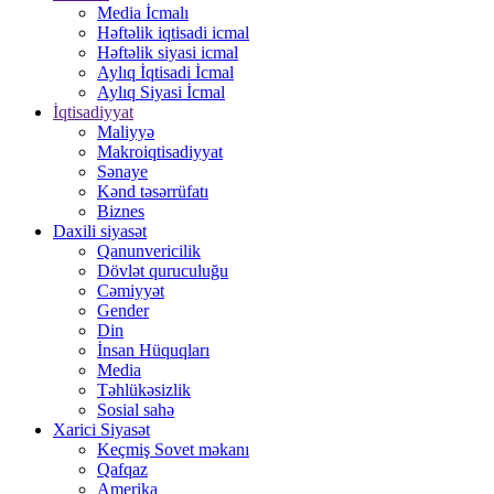
Media İcmalı
Həftəlik iqtisadi icmal
Həftəlik siyasi icmal
Aylıq İqtisadi İcmal
Aylıq Siyasi İcmal
İqtisadiyyat
Maliyyə
Makroiqtisadiyyat
Sənaye
Kənd təsərrüfatı
Biznes
Daxili siyasət
Qanunvericilik
Dövlət quruculuğu
Cəmiyyət
Gender
Din
İnsan Hüquqları
Media
Təhlükəsizlik
Sosial sahə
Xarici Siyasət
Keçmiş Sovet məkanı
Qafqaz
Amerika