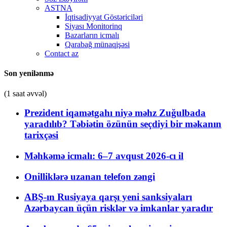
ASTNA
İqtisadiyyat Göstəriciləri
Siyası Monitorinq
Bazarların icmalı
Qarabağ münaqişəsi
Contact az
Son yenilənmə
(1 saat əvvəl)
Prezident iqamətgahı niyə məhz Zuğulbada
yaradılıb? Təbiətin özünün seçdiyi bir məkanın
tarixçəsi
Məhkəmə icmalı: 6–7 avqust 2026-cı il
Onilliklərə uzanan telefon zəngi
ABŞ-ın Rusiyaya qarşı yeni sanksiyaları
Azərbaycan üçün risklər və imkanlar yaradır