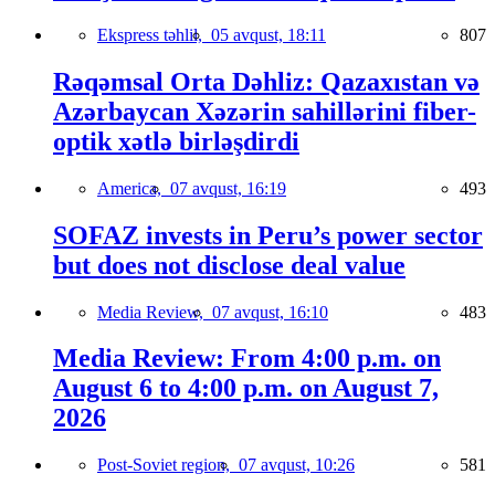
Ekspress təhlil,
05 avqust, 18:11
807
Rəqəmsal Orta Dəhliz: Qazaxıstan və
Azərbaycan Xəzərin sahillərini fiber-
optik xətlə birləşdirdi
America,
07 avqust, 16:19
493
SOFAZ invests in Peru’s power sector
but does not disclose deal value
Media Review,
07 avqust, 16:10
483
Media Review: From 4:00 p.m. on
August 6 to 4:00 p.m. on August 7,
2026
Post-Soviet region,
07 avqust, 10:26
581