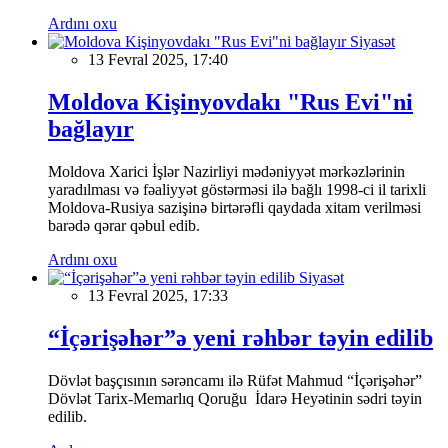
Ardını oxu
Siyasət
13 Fevral 2025, 17:40
Moldova Kişinyovdakı "Rus Evi"ni
bağlayır
Moldova Xarici İşlər Nazirliyi mədəniyyət mərkəzlərinin
yaradılması və fəaliyyət göstərməsi ilə bağlı 1998-ci il tarixli
Moldova-Rusiya sazişinə birtərəfli qaydada xitam verilməsi
barədə qərar qəbul edib.
Ardını oxu
Siyasət
13 Fevral 2025, 17:33
“İçərişəhər”ə yeni rəhbər təyin edilib
Dövlət başçısının sərəncamı ilə Rüfət Mahmud “İçərişəhər”
Dövlət Tarix-Memarlıq Qoruğu İdarə Heyətinin sədri təyin
edilib.