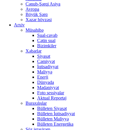
Cənub-Şərqi Asiya
Avropa
Böyük Şərq
Xəzər hövzəsi
Arxiv
Müsahibə
Sual-cavab
Çətin sual
Bizimkiler
Xəbərlər
Siyasət
Cəmiyyət
İqtisadiyyat
Maliyyə
Enerji
Dünyada
Mədəniyyət
Foto sessiyalar
Aktual Reportaj
Buraxılışlar
Bülleten Siyasət
Bülleten İqtisadiyyat
Bülleten Maliyyə
Bülleten Energetika
Söz istəyirəm