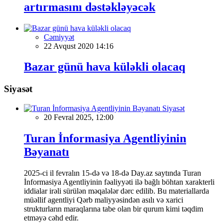
artırmasını dəstəkləyəcək
Cəmiyyət
22 Avqust 2020 14:16
Bazar günü hava küləkli olacaq
Siyasət
Siyasət
20 Fevral 2025, 12:00
Turan İnformasiya Agentliyinin
Bəyanatı
2025-ci il fevralın 15-də və 18-də Day.az saytında Turan
İnformasiya Agentliyinin fəaliyyəti ilə bağlı böhtan xarakterli
iddialar irəli sürülən məqalələr dərc edilib. Bu materiallarda
müəllif agentliyi Qərb maliyyəsindən asılı və xarici
strukturların maraqlarına tabe olan bir qurum kimi təqdim
etməyə cəhd edir.