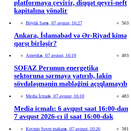
platformaya çevirir, diqqət qeyri-neft
kapitalına yönəlir
Böyük Şərq,
07 avqust, 16:27
563
Ankara, İslamabad və Ər-Riyad kimə
qarşı birləşir?
Amerika,
07 avqust, 16:19
493
SOFAZ Perunun energetika
sektoruna sərmayə yatırıb, lakin
sövdələşmənin məbləğini açıqlamayıb
Media İcmalı,
07 avqust, 16:10
483
Media icmalı: 6 avqust saat 16:00-dan
7 avqust 2026-cı il saat 16:00-dək
Keçmiş Sovet məkanı,
07 avqust, 10:26
581