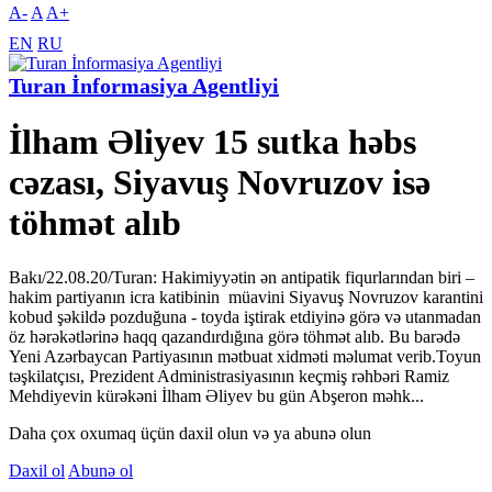
A-
A
A+
EN
RU
Turan İnformasiya Agentliyi
İlham Əliyev 15 sutka həbs
cəzası, Siyavuş Novruzov isə
töhmət alıb
Bakı/22.08.20/Turan: Hakimiyyətin ən antipatik fiqurlarından biri –
hakim partiyanın icra katibinin müavini Siyavuş Novruzov karantini
kobud şəkildə pozduğuna - toyda iştirak etdiyinə görə və utanmadan
öz hərəkətlərinə haqq qazandırdığına görə töhmət alıb. Bu barədə
Yeni Azərbaycan Partiyasının mətbuat xidməti məlumat verib.Toyun
təşkilatçısı, Prezident Administrasiyasının keçmiş rəhbəri Ramiz
Mehdiyevin kürəkəni İlham Əliyev bu gün Abşeron məhk...
Daha çox oxumaq üçün daxil olun və ya abunə olun
Daxil ol
Abunə ol