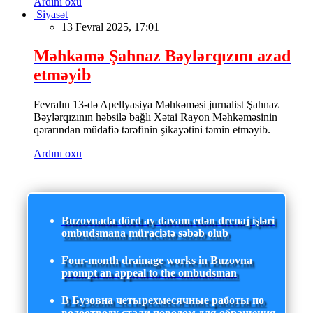
Ardını oxu
Siyasət
13 Fevral 2025, 17:01
Məhkəmə Şahnaz Bəylərqızını azad
etməyib
Fevralın 13-də Apellyasiya Məhkəməsi jurnalist Şahnaz
Bəylərqızının həbsilə bağlı Xətai Rayon Məhkəməsinin
qərarından müdafiə tərəfinin şikayətini təmin etməyib.
Ardını oxu
Buzovnada dörd ay davam edən drenaj işləri
ombudsmana müraciətə səbəb olub
Four-month drainage works in Buzovna
prompt an appeal to the ombudsman
В Бузовна четырехмесячные работы по
водоотводу стали поводом для обращения