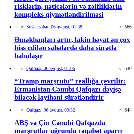
risklərin, nəticələrin və zəifliklərin
kompleks qiymətləndirilməsi
Sosial sahə,
06 avqust, 01:38
566
Əməkhaqları artır, lakin həyat ən çox
hiss edilən sahələrdə daha sürətlə
bahalaşır
Qafqaz,
06 avqust, 01:06
630
“Tramp marşrutu” reallığa çevrilir:
Ermənistan Cənubi Qafqazı dəyişə
biləcək layihəni sürətləndirir
Qafqaz,
06 avqust, 00:32
644
ABŞ və Çin Cənubi Qafqazda
marşrutlar uğrunda rəqabət aparır