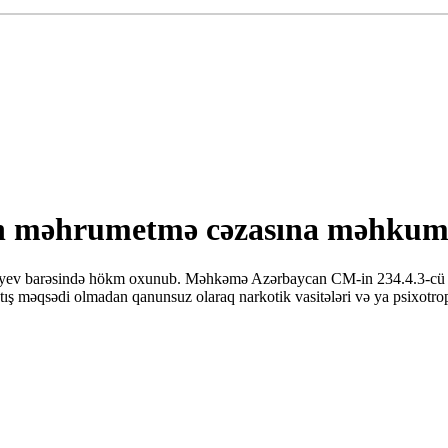
dan məhrumetmə cəzasına məhkum 
iyev barəsində hökm oxunub. Məhkəmə Azərbaycan CM-in 234.4.3-cü (sa
atış məqsədi olmadan qanunsuz olaraq narkotik vasitələri və ya psixotr