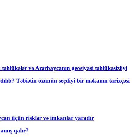
i təhlükələr və Azərbaycanın geosiyasi təhlükəsizliyi
lıb? Təbiətin özünün seçdiyi bir məkanın tarixçəsi
ycan üçün risklər və imkanlar yaradır
amış qalır?