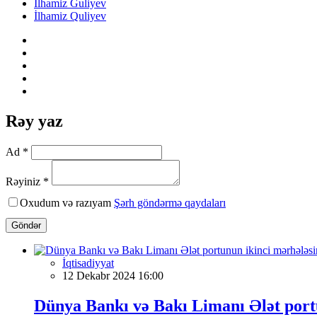
Ilhamiz Guliyev
İlhamiz Quliyev
Rəy yaz
Ad *
Rəyiniz *
Oxudum və razıyam
Şərh göndərmə qaydaları
Göndər
İqtisadiyyat
12 Dekabr 2024 16:00
Dünya Bankı və Bakı Limanı Ələt portu