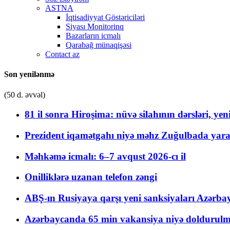
ASTNA
İqtisadiyyat Göstəriciləri
Siyası Monitorinq
Bazarların icmalı
Qarabağ münaqişəsi
Contact az
Son yenilənmə
(50 d. əvvəl)
81 il sonra Hiroşima: nüvə silahının dərsləri, yen
Prezident iqamətgahı niyə məhz Zuğulbada yaradı
Məhkəmə icmalı: 6–7 avqust 2026-cı il
Onilliklərə uzanan telefon zəngi
ABŞ-ın Rusiyaya qarşı yeni sanksiyaları Azərba
Azərbaycanda 65 min vakansiya niyə doldurulm