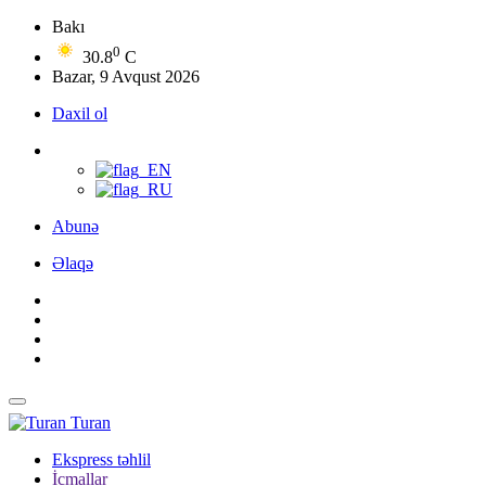
Bakı
0
30.8
C
Bazar, 9 Avqust 2026
Daxil ol
Abunə
Əlaqə
Turan
Ekspress təhlil
İcmallar