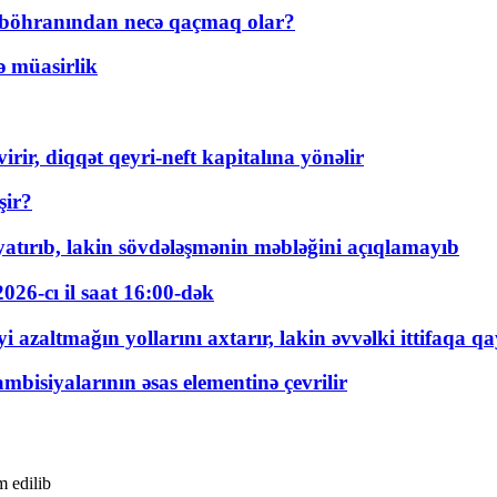
t böhranından necə qaçmaq olar?
ə müasirlik
rir, diqqət qeyri-neft kapitalına yönəlir
şir?
tırıb, lakin sövdələşmənin məbləğini açıqlamayıb
026-cı il saat 16:00-dək
 azaltmağın yollarını axtarır, lakin əvvəlki ittifaqa qa
bisiyalarının əsas elementinə çevrilir
 edilib