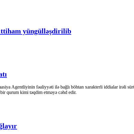
ittiham yüngülləşdirilib
atı
iya Agentliyinin fəaliyyəti ilə bağlı böhtan xarakterli iddialar irəli sü
n bir qurum kimi təqdim etməyə cəhd edir.
ğlayır