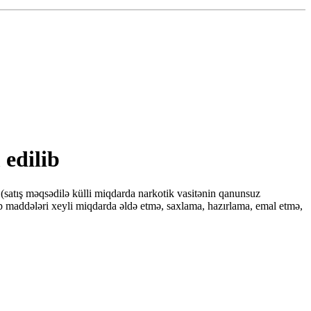
edilib
tış məqsədilə külli miqdarda narkotik vasitənin qanunsuz
op maddələri xeyli miqdarda əldə etmə, saxlama, hazırlama, emal etmə,