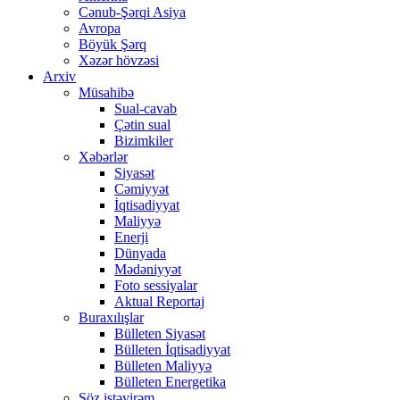
Cənub-Şərqi Asiya
Avropa
Böyük Şərq
Xəzər hövzəsi
Arxiv
Müsahibə
Sual-cavab
Çətin sual
Bizimkiler
Xəbərlər
Siyasət
Cəmiyyət
İqtisadiyyat
Maliyyə
Enerji
Dünyada
Mədəniyyət
Foto sessiyalar
Aktual Reportaj
Buraxılışlar
Bülleten Siyasət
Bülleten İqtisadiyyat
Bülleten Maliyyə
Bülleten Energetika
Söz istəyirəm