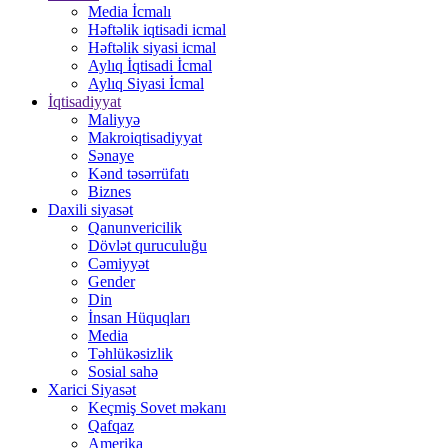
Media İcmalı
Həftəlik iqtisadi icmal
Həftəlik siyasi icmal
Aylıq İqtisadi İcmal
Aylıq Siyasi İcmal
İqtisadiyyat
Maliyyə
Makroiqtisadiyyat
Sənaye
Kənd təsərrüfatı
Biznes
Daxili siyasət
Qanunvericilik
Dövlət quruculuğu
Cəmiyyət
Gender
Din
İnsan Hüquqları
Media
Təhlükəsizlik
Sosial sahə
Xarici Siyasət
Keçmiş Sovet məkanı
Qafqaz
Amerika