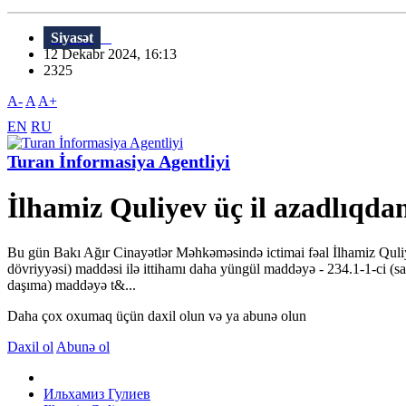
Siyasət
12 Dekabr 2024, 16:13
2325
A-
A
A+
EN
RU
Turan İnformasiya Agentliyi
İlhamiz Quliyev üç il azadlıq
Bu gün Bakı Ağır Cinayətlər Məhkəməsində ictimai fəal İlhamiz Qul
dövriyyəsi) maddəsi ilə ittihamı daha yüngül maddəyə - 234.1-1-ci (s
daşıma) maddəyə t&...
Daha çox oxumaq üçün daxil olun və ya abunə olun
Daxil ol
Abunə ol
Ильхамиз Гулиев