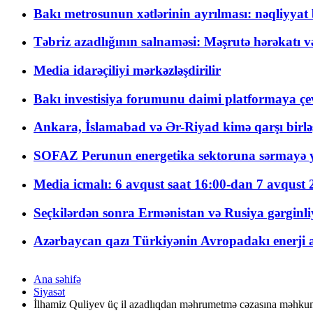
Bakı metrosunun xətlərinin ayrılması: nəqliyya
Təbriz azadlığının salnaməsi: Məşrutə hərəkatı v
Media idarəçiliyi mərkəzləşdirilir
Bakı investisiya forumunu daimi platformaya çevi
Ankara, İslamabad və Ər-Riyad kimə qarşı birlə
SOFAZ Perunun energetika sektoruna sərmayə ya
Media icmalı: 6 avqust saat 16:00-dan 7 avqust 2
Seçkilərdən sonra Ermənistan və Rusiya gərginliyi
Azərbaycan qazı Türkiyənin Avropadakı enerji am
Ana səhifə
Siyasət
İlhamiz Quliyev üç il azadlıqdan məhrumetmə cəzasına məhkum