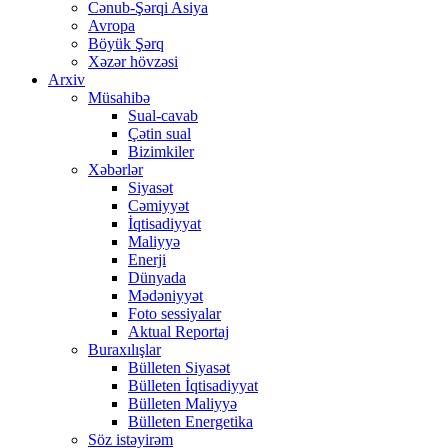
Cənub-Şərqi Asiya
Avropa
Böyük Şərq
Xəzər hövzəsi
Arxiv
Müsahibə
Sual-cavab
Çətin sual
Bizimkiler
Xəbərlər
Siyasət
Cəmiyyət
İqtisadiyyat
Maliyyə
Enerji
Dünyada
Mədəniyyət
Foto sessiyalar
Aktual Reportaj
Buraxılışlar
Bülleten Siyasət
Bülleten İqtisadiyyat
Bülleten Maliyyə
Bülleten Energetika
Söz istəyirəm