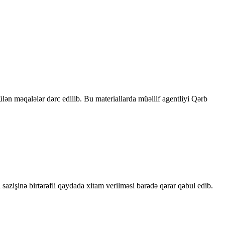
rülən məqalələr dərc edilib. Bu materiallarda müəllif agentliyi Qərb
sazişinə birtərəfli qaydada xitam verilməsi barədə qərar qəbul edib.