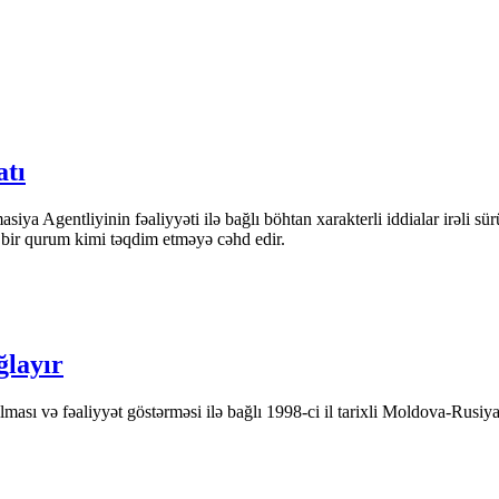
atı
iya Agentliyinin fəaliyyəti ilə bağlı böhtan xarakterli iddialar irəli sü
n bir qurum kimi təqdim etməyə cəhd edir.
ğlayır
ası və fəaliyyət göstərməsi ilə bağlı 1998-ci il tarixli Moldova-Rusiya 