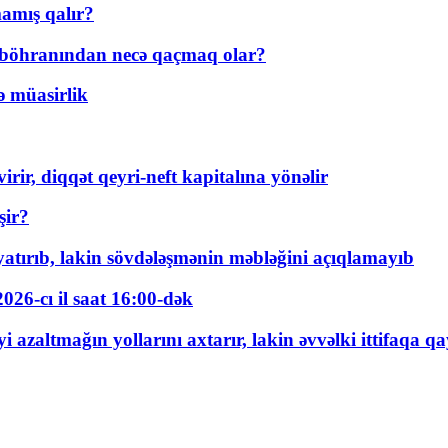
amış qalır?
t böhranından necə qaçmaq olar?
ə müasirlik
rir, diqqət qeyri-neft kapitalına yönəlir
şir?
tırıb, lakin sövdələşmənin məbləğini açıqlamayıb
026-cı il saat 16:00-dək
 azaltmağın yollarını axtarır, lakin əvvəlki ittifaqa qa