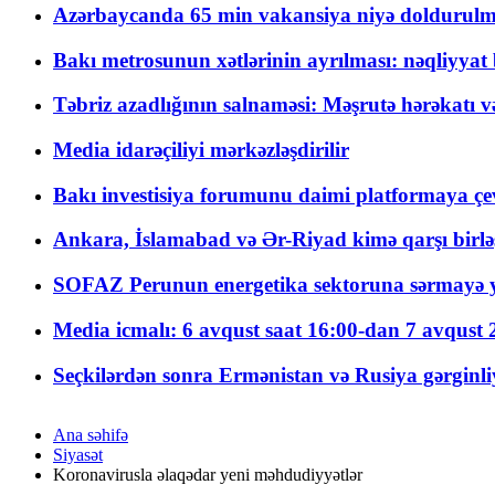
Azərbaycanda 65 min vakansiya niyə doldurulm
Bakı metrosunun xətlərinin ayrılması: nəqliyya
Təbriz azadlığının salnaməsi: Məşrutə hərəkatı v
Media idarəçiliyi mərkəzləşdirilir
Bakı investisiya forumunu daimi platformaya çevi
Ankara, İslamabad və Ər-Riyad kimə qarşı birlə
SOFAZ Perunun energetika sektoruna sərmayə ya
Media icmalı: 6 avqust saat 16:00-dan 7 avqust 2
Seçkilərdən sonra Ermənistan və Rusiya gərginliyi
Ana səhifə
Siyasət
Koronavirusla əlaqədar yeni məhdudiyyətlər