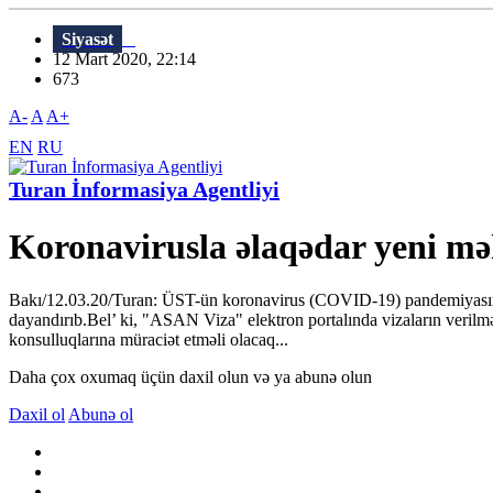
Siyasət
12 Mart 2020, 22:14
673
A-
A
A+
EN
RU
Turan İnformasiya Agentliyi
Koronavirusla əlaqədar yeni mə
Bakı/12.03.20/Turan: ÜST-ün koronavirus (COVID-19) pandemiyasını el
dayandırıb.Bel’ ki, "ASAN Viza" elektron portalında vizaların verilm
konsulluqlarına müraciət etməli olacaq...
Daha çox oxumaq üçün daxil olun və ya abunə olun
Daxil ol
Abunə ol