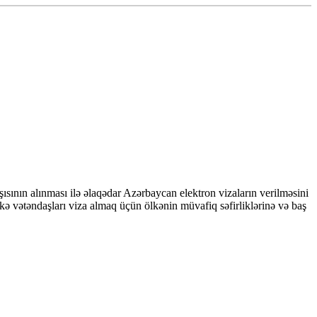
nın alınması ilə əlaqədar Azərbaycan elektron vizaların verilməsini
ə vətəndaşları viza almaq üçün ölkənin müvafiq səfirliklərinə və baş