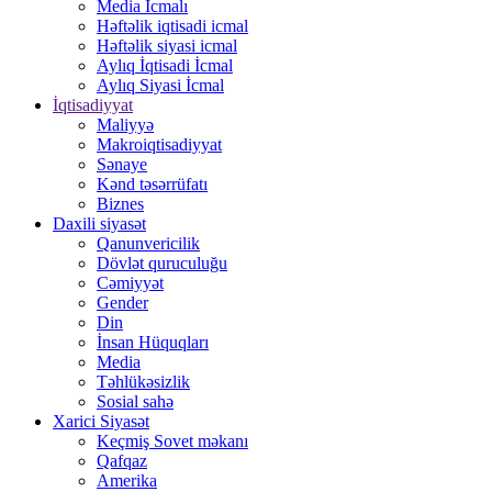
Media İcmalı
Həftəlik iqtisadi icmal
Həftəlik siyasi icmal
Aylıq İqtisadi İcmal
Aylıq Siyasi İcmal
İqtisadiyyat
Maliyyə
Makroiqtisadiyyat
Sənaye
Kənd təsərrüfatı
Biznes
Daxili siyasət
Qanunvericilik
Dövlət quruculuğu
Cəmiyyət
Gender
Din
İnsan Hüquqları
Media
Təhlükəsizlik
Sosial sahə
Xarici Siyasət
Keçmiş Sovet məkanı
Qafqaz
Amerika