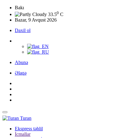
Bakı
0
33.5
C
Bazar, 9 Avqust 2026
Daxil ol
Abunə
Əlaqə
Turan
Ekspress təhlil
İcmallar