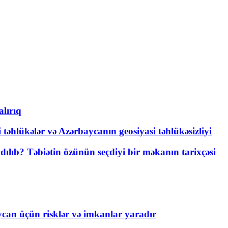
lırıq
i təhlükələr və Azərbaycanın geosiyasi təhlükəsizliyi
lıb? Təbiətin özünün seçdiyi bir məkanın tarixçəsi
ycan üçün risklər və imkanlar yaradır