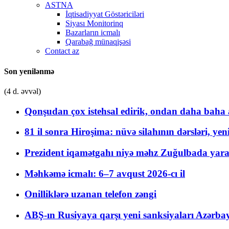
ASTNA
İqtisadiyyat Göstəriciləri
Siyası Monitorinq
Bazarların icmalı
Qarabağ münaqişəsi
Contact az
Son yenilənmə
(4 d. əvvəl)
Qonşudan çox istehsal edirik, ondan daha baha a
81 il sonra Hiroşima: nüvə silahının dərsləri, yen
Prezident iqamətgahı niyə məhz Zuğulbada yaradı
Məhkəmə icmalı: 6–7 avqust 2026-cı il
Onilliklərə uzanan telefon zəngi
ABŞ-ın Rusiyaya qarşı yeni sanksiyaları Azərba