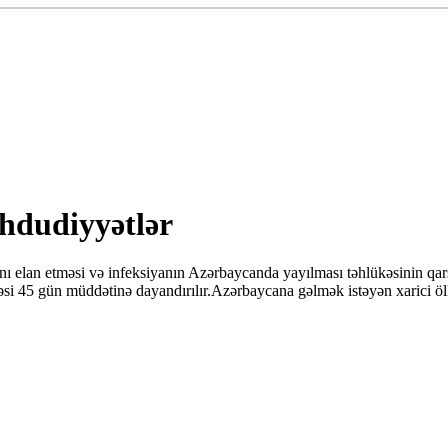
hdudiyyətlər
an etməsi və infeksiyanın Azərbaycanda yayılması təhlükəsinin qarşısı
əsi 45 gün müddətinə dayandırılır.Azərbaycana gəlmək istəyən xarici ölk