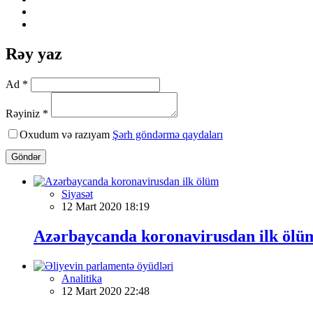
Rəy yaz
Ad *
Rəyiniz *
Oxudum və razıyam
Şərh göndərmə qaydaları
Göndər
Siyasət
12 Mart 2020 18:19
Azərbaycanda koronavirusdan ilk ölü
Analitika
12 Mart 2020 22:48