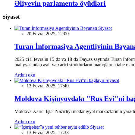
Əliyevin parlamentə öyüdləri
Siyasət
Siyasət
20 Fevral 2025, 12:00
Turan İnformasiya Agentliyinin Bəyan
2025-ci il fevralın 15-də və 18-də Day.az saytında Turan İnformas
maliyyəsindən asılı və xarici strukturların maraqlarına tabe ola
Ardını oxu
Siyasət
13 Fevral 2025, 17:40
Moldova Kişinyovdakı "Rus Evi"ni ba
Moldova Xarici İşlər Nazirliyi mədəniyyət mərkəzlərinin yaradılm
Ardını oxu
Siyasət
13 Fevral 2025, 17:33