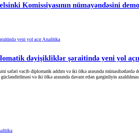
elsinki Komissiyasının nümayəndəsini demok
Analitika
omatik dəyişikliklər şəraitində yeni yol açı
i səfəri vacib diplomatik addım və iki ölkə arasında münasibətlərdə d
 gücləndirilməsi və iki ölkə arasında davam edən gərginliyin azaldılma
alitika