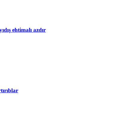
yıdış ehtimalı azdır
tırıblar