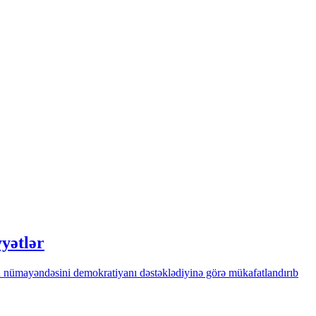
yətlər