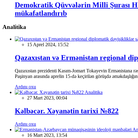
Demokratik Qüvvələrin Milli Şurası H
mükafatlandırıb
Analitika
15 Aprel 2024, 15:52
Qazaxıstan və Ermənistan regional dipl
Qazaxıstan prezidenti Kasım-Jomart Tokayevin Ermənistana rəsm
Paşinyan arasında aprelin 15-də keçirilən görüşdə əməkdaşlığın
Ardını oxu
Analitika
27 Mart 2023, 00:04
Kəlbəcər. Xəyanətin tarixi №822
Ardını oxu
An
16 Mart 2023, 13:54