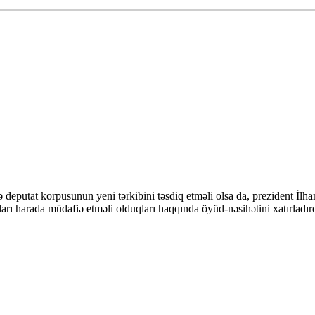
ə deputat korpusunun yeni tərkibini təsdiq etməli olsa da, prezident İlh
onları harada müdafiə etməli olduqları haqqında öyüd-nəsihətini xatırlad