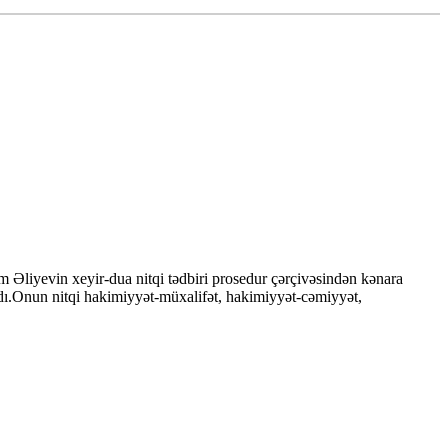
am Əliyevin xeyir-dua nitqi tədbiri prosedur çərçivəsindən kənara
ırdı.Onun nitqi hakimiyyət-müxalifət, hakimiyyət-cəmiyyət,