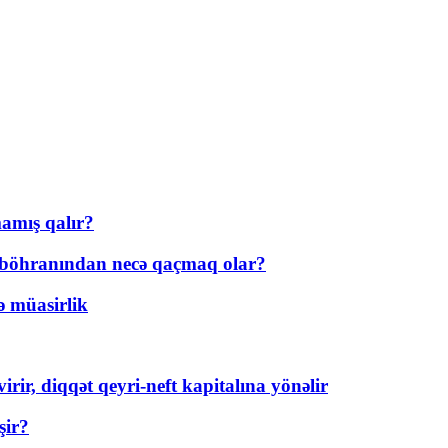
amış qalır?
t böhranından necə qaçmaq olar?
ə müasirlik
rir, diqqət qeyri-neft kapitalına yönəlir
şir?