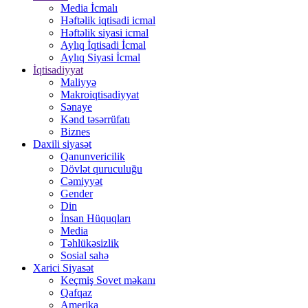
Media İcmalı
Həftəlik iqtisadi icmal
Həftəlik siyasi icmal
Aylıq İqtisadi İcmal
Aylıq Siyasi İcmal
İqtisadiyyat
Maliyyə
Makroiqtisadiyyat
Sənaye
Kənd təsərrüfatı
Biznes
Daxili siyasət
Qanunvericilik
Dövlət quruculuğu
Cəmiyyət
Gender
Din
İnsan Hüquqları
Media
Təhlükəsizlik
Sosial sahə
Xarici Siyasət
Keçmiş Sovet məkanı
Qafqaz
Amerika