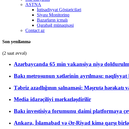
ASTNA
İqtisadiyyat Göstəriciləri
Siyası Monitorinq
Bazarların icmalı
Qarabağ münaqişəsi
Contact az
Son yenilənmə
(2 saat əvvəl)
Azərbaycanda 65 min vakansiya niyə doldurulm
Bakı metrosunun xətlərinin ayrılması: nəqliyya
Təbriz azadlığının salnaməsi: Məşrutə hərəkatı v
Media idarəçiliyi mərkəzləşdirilir
Bakı investisiya forumunu daimi platformaya çevi
Ankara, İslamabad və Ər-Riyad kimə qarşı birlə