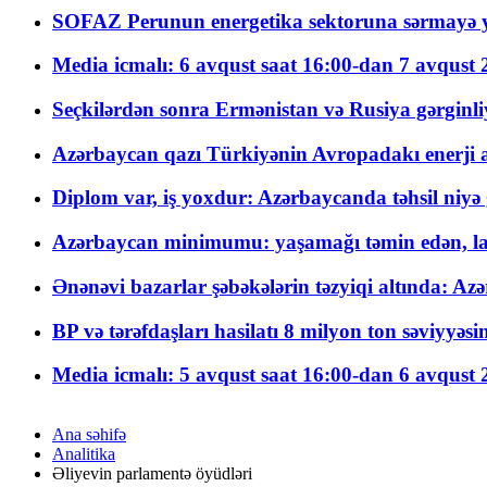
SOFAZ Perunun energetika sektoruna sərmayə ya
Media icmalı: 6 avqust saat 16:00-dan 7 avqust 2
Seçkilərdən sonra Ermənistan və Rusiya gərginliyi
Azərbaycan qazı Türkiyənin Avropadakı enerji am
Diplom var, iş yoxdur: Azərbaycanda təhsil niyə
Azərbaycan minimumu: yaşamağı təmin edən, la
Ənənəvi bazarlar şəbəkələrin təzyiqi altında: Azə
BP və tərəfdaşları hasilatı 8 milyon ton səviyyəs
Media icmalı: 5 avqust saat 16:00-dan 6 avqust 2
Ana səhifə
Analitika
Əliyevin parlamentə öyüdləri