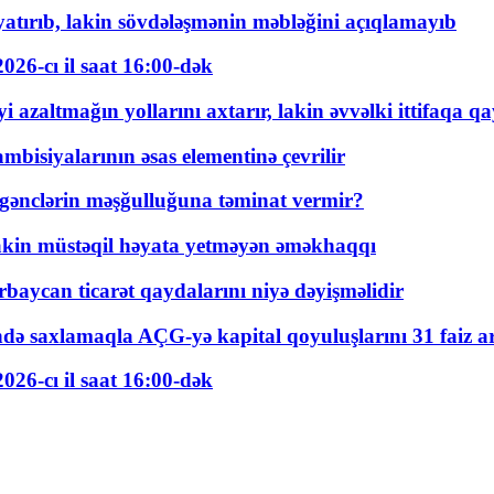
tırıb, lakin sövdələşmənin məbləğini açıqlamayıb
026-cı il saat 16:00-dək
 azaltmağın yollarını axtarır, lakin əvvəlki ittifaqa qa
bisiyalarının əsas elementinə çevrilir
 gənclərin məşğulluğuna təminat vermir?
kin müstəqil həyata yetməyən əməkhaqqı
rbaycan ticarət qaydalarını niyə dəyişməlidir
ində saxlamaqla AÇG-yə kapital qoyuluşlarını 31 faiz ar
026-cı il saat 16:00-dək