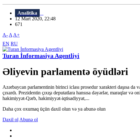
Analitika
12 Mart 2020, 22:48
671
A-
A
A+
EN
RU
Turan İnformasiya Agentliyi
Əliyevin parlamentə öyüdləri
Azərbaycan parlamentinin birinci iclası prosedur xarakteri daşısa da v
çıxardı. Prezidentin çıxışı deputatlara hansısa dəyərlər, maraqlar və 
hakimiyyət-Qərb, hakimiyyət-iqtisadiyyat,...
Daha çox oxumaq üçün daxil olun və ya abunə olun
Daxil ol
Abunə ol