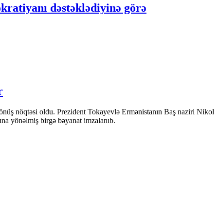
ratiyanı dəstəklədiyinə görə
r
önüş nöqtəsi oldu. Prezident Tokayevlə Ermənistanın Baş naziri Nikol
sına yönəlmiş birgə bəyanat imzalanıb.