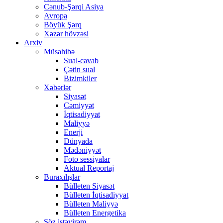
Cənub-Şərqi Asiya
Avropa
Böyük Şərq
Xəzər hövzəsi
Arxiv
Müsahibə
Sual-cavab
Çətin sual
Bizimkiler
Xəbərlər
Siyasət
Cəmiyyət
İqtisadiyyat
Maliyyə
Enerji
Dünyada
Mədəniyyət
Foto sessiyalar
Aktual Reportaj
Buraxılışlar
Bülleten Siyasət
Bülleten İqtisadiyyat
Bülleten Maliyyə
Bülleten Energetika
Söz istəyirəm