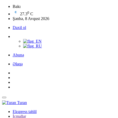
Bakı
0
27.3
C
Şənbə, 8 Avqust 2026
Daxil ol
Abunə
Əlaqə
Turan
Ekspress təhlil
İcmallar