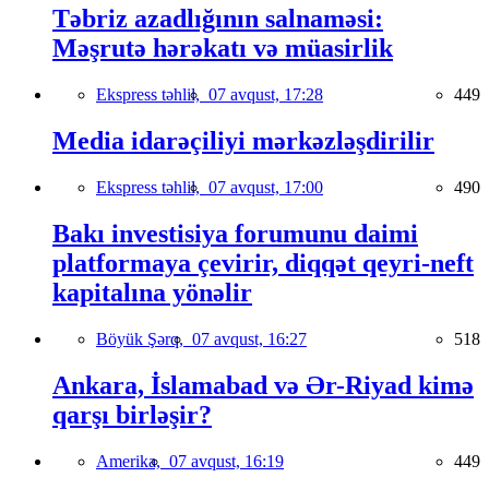
Təbriz azadlığının salnaməsi:
Məşrutə hərəkatı və müasirlik
Ekspress təhlil,
07 avqust, 17:28
449
Media idarəçiliyi mərkəzləşdirilir
Ekspress təhlil,
07 avqust, 17:00
490
Bakı investisiya forumunu daimi
platformaya çevirir, diqqət qeyri-neft
kapitalına yönəlir
Böyük Şərq,
07 avqust, 16:27
518
Ankara, İslamabad və Ər-Riyad kimə
qarşı birləşir?
Amerika,
07 avqust, 16:19
449