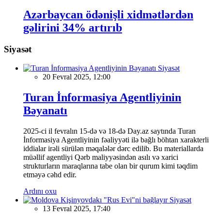
Azərbaycan ödənişli xidmətlərdən
gəlirini 34% artırıb
Siyasət
Siyasət
20 Fevral 2025, 12:00
Turan İnformasiya Agentliyinin
Bəyanatı
2025-ci il fevralın 15-də və 18-də Day.az saytında Turan
İnformasiya Agentliyinin fəaliyyəti ilə bağlı böhtan xarakterli
iddialar irəli sürülən məqalələr dərc edilib. Bu materiallarda
müəllif agentliyi Qərb maliyyəsindən asılı və xarici
strukturların maraqlarına tabe olan bir qurum kimi təqdim
etməyə cəhd edir.
Ardını oxu
Siyasət
13 Fevral 2025, 17:40