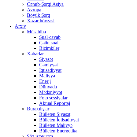
Cənub-Şərqi Asiya
Avropa
Böyük Şərq
Xəzər hövzəsi
Arxiv
Müsahibə
Sual-cavab
Çətin sual
Bizimkiler
Xəbərlər
Siyasət
Cəmiyyət
İqtisadiyyat
Maliyyə
Enerji
Dünyada
Mədəniyyət
Foto sessiyalar
Aktual Reportaj
Buraxılışlar
Bülleten Siyasət
Bülleten İqtisadiyyat
Bülleten Maliyyə
Bülleten Energetika
Söz istəyirəm