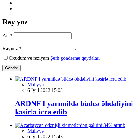
Rəy yaz
Ad *
Rəyiniz *
Oxudum və razıyam
Şərh göndərmə qaydaları
Göndər
Maliyyə
6 İyul 2022 15:03
ARDNF I yarımildə büdcə öhdəliyini
kəsirlə icra edib
Maliyyə
6 İyul 2022 15:43