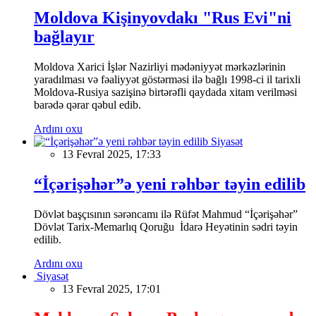
Moldova Kişinyovdakı "Rus Evi"ni
bağlayır
Moldova Xarici İşlər Nazirliyi mədəniyyət mərkəzlərinin
yaradılması və fəaliyyət göstərməsi ilə bağlı 1998-ci il tarixli
Moldova-Rusiya sazişinə birtərəfli qaydada xitam verilməsi
barədə qərar qəbul edib.
Ardını oxu
Siyasət
13 Fevral 2025, 17:33
“İçərişəhər”ə yeni rəhbər təyin edilib
Dövlət başçısının sərəncamı ilə Rüfət Mahmud “İçərişəhər”
Dövlət Tarix-Memarlıq Qoruğu İdarə Heyətinin sədri təyin
edilib.
Ardını oxu
Siyasət
13 Fevral 2025, 17:01