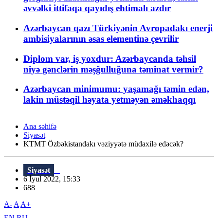
əvvəlki ittifaqa qayıdış ehtimalı azdır
Azərbaycan qazı Türkiyənin Avropadakı enerji
ambisiyalarının əsas elementinə çevrilir
Diplom var, iş yoxdur: Azərbaycanda təhsil
niyə gənclərin məşğulluğuna təminat vermir?
Azərbaycan minimumu: yaşamağı təmin edən,
lakin müstəqil həyata yetməyən əməkhaqqı
Ana səhifə
Siyasət
KTMT Özbəkistandakı vəziyyətə müdaxilə edəcək?
Siyasət
6 İyul 2022, 15:33
688
A-
A
A+
EN
RU