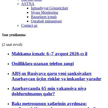
ASTNA
İqtisadiyyat Göstəriciləri
Siyası Monitorinq
Bazarların icmalı
Qarabağ münaqişəsi
Contact az
Son yenilənmə
(2 saat əvvəl)
Məhkəmə icmalı: 6–7 avqust 2026-cı il
Onilliklərə uzanan telefon zəngi
ABŞ-ın Rusiyaya qarşı yeni sanksiyaları
Azərbaycan üçün risklər və imkanlar yaradır
Azərbaycanda 65 min vakansiya niyə
doldurulmamış qalır?
Bakı metrosunun xətlərinin ayrılması: