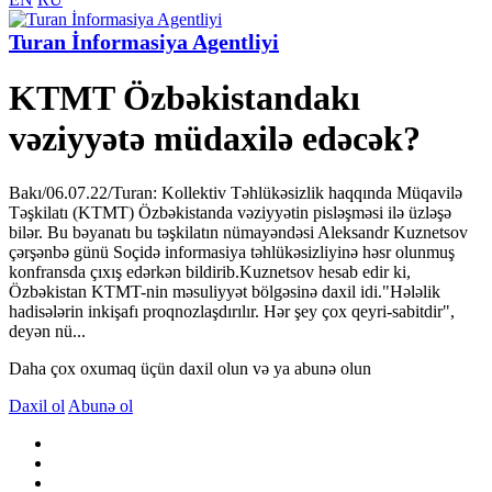
Turan İnformasiya Agentliyi
KTMT Özbəkistandakı
vəziyyətə müdaxilə edəcək?
Bakı/06.07.22/Turan: Kollektiv Təhlükəsizlik haqqında Müqavilə
Təşkilatı (KTMT) Özbəkistanda vəziyyətin pisləşməsi ilə üzləşə
bilər. Bu bəyanatı bu təşkilatın nümayəndəsi Aleksandr Kuznetsov
çərşənbə günü Soçidə informasiya təhlükəsizliyinə həsr olunmuş
konfransda çıxış edərkən bildirib.Kuznetsov hesab edir ki,
Özbəkistan KTMT-nin məsuliyyət bölgəsinə daxil idi."Hələlik
hadisələrin inkişafı proqnozlaşdırılır. Hər şey çox qeyri-sabitdir",
deyən nü...
Daha çox oxumaq üçün daxil olun və ya abunə olun
Daxil ol
Abunə ol