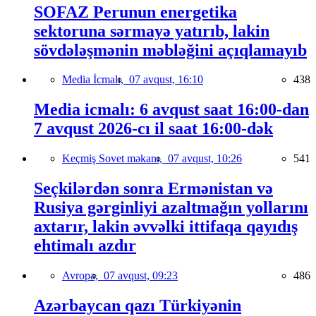
SOFAZ Perunun energetika
sektoruna sərmayə yatırıb, lakin
sövdələşmənin məbləğini açıqlamayıb
Media İcmalı,
07 avqust, 16:10
438
Media icmalı: 6 avqust saat 16:00-dan
7 avqust 2026-cı il saat 16:00-dək
Keçmiş Sovet məkanı,
07 avqust, 10:26
541
Seçkilərdən sonra Ermənistan və
Rusiya gərginliyi azaltmağın yollarını
axtarır, lakin əvvəlki ittifaqa qayıdış
ehtimalı azdır
Avropa,
07 avqust, 09:23
486
Azərbaycan qazı Türkiyənin