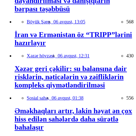
dayandırılması və danışıqların
bərpası təşəbbüsü
Böyük Şərq,
06 avqust, 13:05
568
İran və Ermənistan öz “TRIPP”lərini
hazırlayır
Xəzər hövzəsi,
06 avqust, 12:31
430
Xəzər geri çəkilir: su balansına dair
risklərin, nəticələrin və zəifliklərin
kompleks qiymətləndirilməsi
Sosial sahə,
06 avqust, 01:38
556
Əməkhaqları artır, lakin həyat ən çox
hiss edilən sahələrdə daha sürətlə
bahalaşır