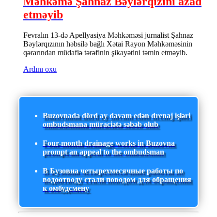
Məhkəmə Şahnaz Bəylərqızını azad
etməyib
Fevralın 13-də Apellyasiya Məhkəməsi jurnalist Şahnaz
Bəylərqızının həbsilə bağlı Xətai Rayon Məhkəməsinin
qərarından müdafiə tərəfinin şikayətini təmin etməyib.
Ardını oxu
Buzovnada dörd ay davam edən drenaj işləri
ombudsmana müraciətə səbəb olub
Four-month drainage works in Buzovna
prompt an appeal to the ombudsman
В Бузовна четырехмесячные работы по
водоотводу стали поводом для обращения
к омбудсмену