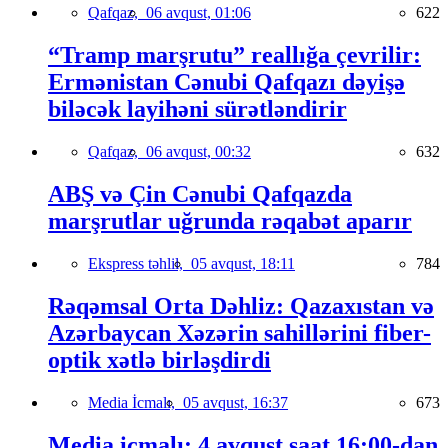
Qafqaz,
06 avqust, 01:06
622
“Tramp marşrutu” reallığa çevrilir:
Ermənistan Cənubi Qafqazı dəyişə
biləcək layihəni sürətləndirir
Qafqaz,
06 avqust, 00:32
632
ABŞ və Çin Cənubi Qafqazda
marşrutlar uğrunda rəqabət aparır
Ekspress təhlil,
05 avqust, 18:11
784
Rəqəmsal Orta Dəhliz: Qazaxıstan və
Azərbaycan Xəzərin sahillərini fiber-
optik xətlə birləşdirdi
Media İcmalı,
05 avqust, 16:37
673
Media icmalı: 4 avqust saat 16:00-dan