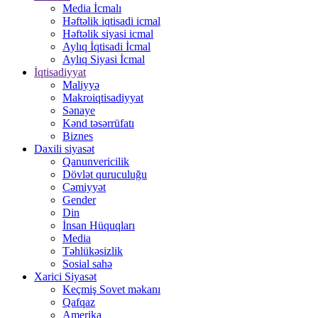
Media İcmalı
Həftəlik iqtisadi icmal
Həftəlik siyasi icmal
Aylıq İqtisadi İcmal
Aylıq Siyasi İcmal
İqtisadiyyat
Maliyyə
Makroiqtisadiyyat
Sənaye
Kənd təsərrüfatı
Biznes
Daxili siyasət
Qanunvericilik
Dövlət quruculuğu
Cəmiyyət
Gender
Din
İnsan Hüquqları
Media
Təhlükəsizlik
Sosial sahə
Xarici Siyasət
Keçmiş Sovet məkanı
Qafqaz
Amerika