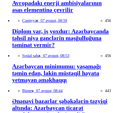
Avropadakı enerji ambisiyalarının
əsas elementinə çevrilir
Cəmiyyət,
07 avqust, 08:59
456
Diplom var, iş yoxdur: Azərbaycanda
təhsil niyə gənclərin məşğulluğuna
təminat vermir?
Sosial sahə,
07 avqust, 08:53
456
Azərbaycan minimumu: yaşamağı
təmin edən, lakin müstəqil həyata
yetməyən əməkhaqqı
Biznes,
07 avqust, 08:44
443
Ənənəvi bazarlar şəbəkələrin təzyiqi
altında: Azərbaycan ticarət