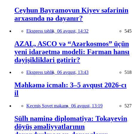
Ceyhun Bayramovun Kiyev səfərinin
arxasında nə dayanır?
Ekspress təhlil,
06 avqust, 14:32
545
AZAL, ASCO və “Azərkosmos” üçün
yeni idarəetmə modeli: Fərman hansı
dəyişiklikləri gətirir?
Ekspress təhlil,
06 avqust, 13:43
518
Məhkəmə icmalı: 3–5 avqust 2026-cı
il
Keçmiş Sovet məkanı,
06 avqust, 13:19
527
Sülh naminə diplomatiya: Tokayevin
döyüş əməliyyatlarının