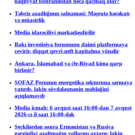
nəqliyyat böhranından necə qaçmaq olar?
Təbriz azadlığının salnaməsi: Məşrutə hərəkatı
və müasirlik
Media idarəçiliyi mərkəzləşdirilir
Bakı investisiya forumunu daimi platformaya
çevirir, diqqət qeyri-neft kapitalına yönəlir
Ankara, İslamabad və Ər-Riyad kimə qarşı
birləşir?
SOFAZ Perunun energetika sektoruna sərmayə
yatırıb, lakin sövdələşmənin məbləğini
açıqlamayıb
Media icmalı: 6 avqust saat 16:00-dan 7 avqust
2026-cı il saat 16:00-dək
Seçkilərdən sonra Ermənistan və Rusiya
gərginliyi azaltmağın yollarını axtarır, lakin