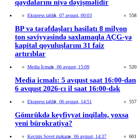
qaydalarını niyə dəyişməlidir
Ekspress təhlil,
07 avqust, 00:03
558
BP və tərəfdaşları hasilatı 8 milyon
ton səviyyəsində saxlamaqla AÇG-yə
kapital qoyuluşlarını 31 faiz
artırıblar
Media İcmalı,
06 avqust, 15:09
520
Media icmalı: 5 avqust saat 16:00-dan
6 avqust 2026-cı il saat 16:00-dək
Ekspress təhlil,
06 avqust, 14:51
557
Gömrükdə keyfiyyət inqilabı, yoxsa
yeni bürokratiya?
Keçmiş Sovet məkanı,
06 avqust, 14:37
601