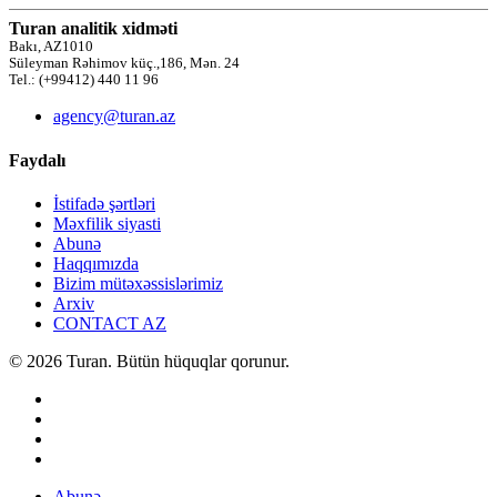
Turan analitik xidməti
Bakı, AZ1010
Süleyman Rəhimov küç.,186, Mən. 24
Tel.: (+99412) 440 11 96
agency@turan.az
Faydalı
İstifadə şərtləri
Məxfilik siyasti
Abunə
Haqqımızda
Bizim mütəxəssislərimiz
Arxiv
CONTACT AZ
© 2026 Turan. Bütün hüquqlar qorunur.
Abunə