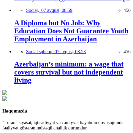
Social,
07 avqust, 08:59
456
A Diploma but No Job: Why
Education Does Not Guarantee Youth
Employment in Azerbaijan
Social sphere,
07 avqust, 08:53
456
Azerbaijan’s minimum: a wage that
covers survival but not independent
living
Haqqımızda
“Turan” siyasət, iqtisadiyyat və cəmiyyət həyatının qovuşuğunda
fəaliyyət göstərən müstəqil analitik qurumdur.