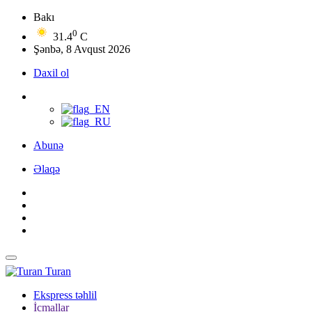
Bakı
0
31.4
C
Şənbə, 8 Avqust 2026
Daxil ol
Abunə
Əlaqə
Turan
Ekspress təhlil
İcmallar