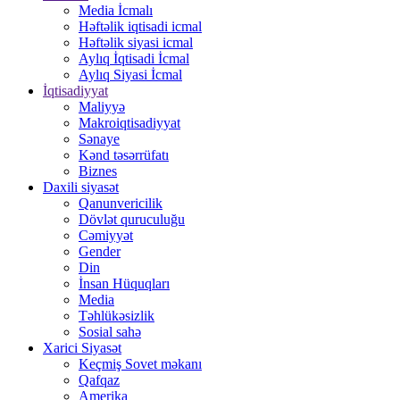
Media İcmalı
Həftəlik iqtisadi icmal
Həftəlik siyasi icmal
Aylıq İqtisadi İcmal
Aylıq Siyasi İcmal
İqtisadiyyat
Maliyyə
Makroiqtisadiyyat
Sənaye
Kənd təsərrüfatı
Biznes
Daxili siyasət
Qanunvericilik
Dövlət quruculuğu
Cəmiyyət
Gender
Din
İnsan Hüquqları
Media
Təhlükəsizlik
Sosial sahə
Xarici Siyasət
Keçmiş Sovet məkanı
Qafqaz
Amerika