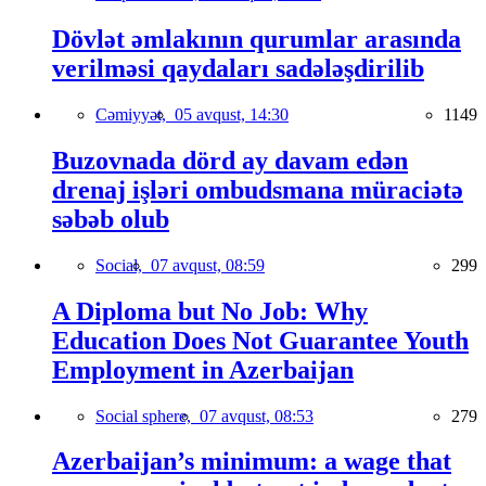
Dövlət əmlakının qurumlar arasında
verilməsi qaydaları sadələşdirilib
Cəmiyyət,
05 avqust, 14:30
1149
Buzovnada dörd ay davam edən
drenaj işləri ombudsmana müraciətə
səbəb olub
Social,
07 avqust, 08:59
299
A Diploma but No Job: Why
Education Does Not Guarantee Youth
Employment in Azerbaijan
Social sphere,
07 avqust, 08:53
279
Azerbaijan’s minimum: a wage that