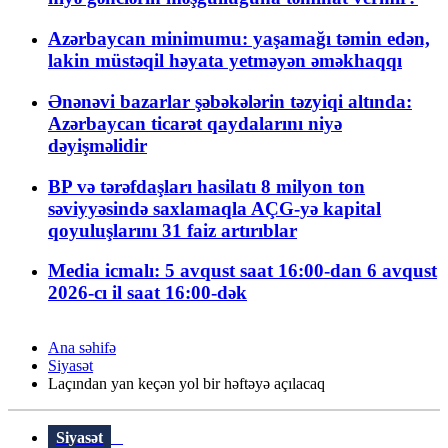
Azərbaycan minimumu: yaşamağı təmin edən,
lakin müstəqil həyata yetməyən əməkhaqqı
Ənənəvi bazarlar şəbəkələrin təzyiqi altında:
Azərbaycan ticarət qaydalarını niyə
dəyişməlidir
BP və tərəfdaşları hasilatı 8 milyon ton
səviyyəsində saxlamaqla AÇG-yə kapital
qoyuluşlarını 31 faiz artırıblar
Media icmalı: 5 avqust saat 16:00-dan 6 avqust
2026-cı il saat 16:00-dək
Ana səhifə
Siyasət
Laçından yan keçən yol bir həftəyə açılacaq
Siyasət