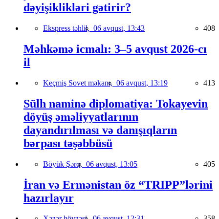
dəyişiklikləri gətirir?
Ekspress təhlil,
06 avqust, 13:43
408
Məhkəmə icmalı: 3–5 avqust 2026-cı
il
Keçmiş Sovet məkanı,
06 avqust, 13:19
413
Sülh naminə diplomatiya: Tokayevin
döyüş əməliyyatlarının
dayandırılması və danışıqların
bərpası təşəbbüsü
Böyük Şərq,
06 avqust, 13:05
405
İran və Ermənistan öz “TRIPP”lərini
hazırlayır
Xəzər hövzəsi,
06 avqust, 12:31
358