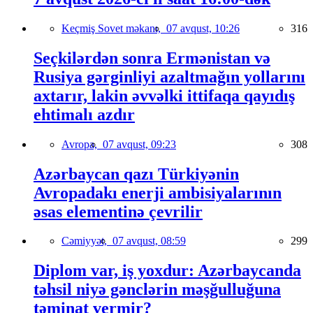
Keçmiş Sovet məkanı,
07 avqust, 10:26
316
Seçkilərdən sonra Ermənistan və
Rusiya gərginliyi azaltmağın yollarını
axtarır, lakin əvvəlki ittifaqa qayıdış
ehtimalı azdır
Avropa,
07 avqust, 09:23
308
Azərbaycan qazı Türkiyənin
Avropadakı enerji ambisiyalarının
əsas elementinə çevrilir
Cəmiyyət,
07 avqust, 08:59
299
Diplom var, iş yoxdur: Azərbaycanda
təhsil niyə gənclərin məşğulluğuna
təminat vermir?