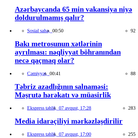
Azərbaycanda 65 min vakansiya niyə
doldurulmamış qalır?
Sosial sahə,
00:50
92
Bakı metrosunun xətlərinin
ayrılması: nəqliyyat böhranından
necə qaçmaq olar?
Cəmiyyət,
00:41
88
Təbriz azadlığının salnaməsi:
Məşrutə hərəkatı və müasirlik
Ekspress təhlil,
07 avqust, 17:28
283
Media idarəçiliyi mərkəzləşdirilir
Ekspress təhlil,
07 avqust, 17:00
255