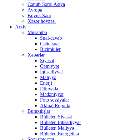
Cənub-Şərqi Asiya
Avropa
Böyük Şərq
Xəzər hövzəsi
Arxiv
Müsahibə
Sual-cavab
Çətin sual
Bizimkiler
Xəbərlər
Siyasət
Cəmiyyət
İqtisadiyyat
Maliyyə
Enerji
Dünyada
Mədəniyyət
Foto sessiyalar
Aktual Reportaj
Buraxılışlar
Bülleten Siyasət
Bülleten İqtisadiyyat
Bülleten Maliyyə
Bülleten Energetika
Söz istəyirəm