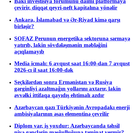
Bakı investisiya forumunu daimi platformaya
çevirir, diqqət qeyri-neft kapitalına yönəlir
Ankara, İslamabad və Ər-Riyad kimə qarşı
birləşir?
SOFAZ Perunun energetika sektoruna sərmayə
yatırıb, lakin sövdələşmənin məbləğini
açıqlamayıb
Media icmalı: 6 avqust saat 16:00-dan 7 avqust
2026-cı il saat 16:00-dək
Seçkilərdən sonra Ermənistan və Rusiya
gərginliyi azaltmağın yollarını axtarır, lakin
əvvəlki ittifaqa qayıdış ehtimalı azdır
Azərbaycan qazı Türkiyənin Avropadakı enerji
ambisiyalarının əsas elementinə çevrilir
Diplom var, iş yoxdur: Azərbaycanda təhsil
niyə gənclərin məşğulluğuna təminat vermir?