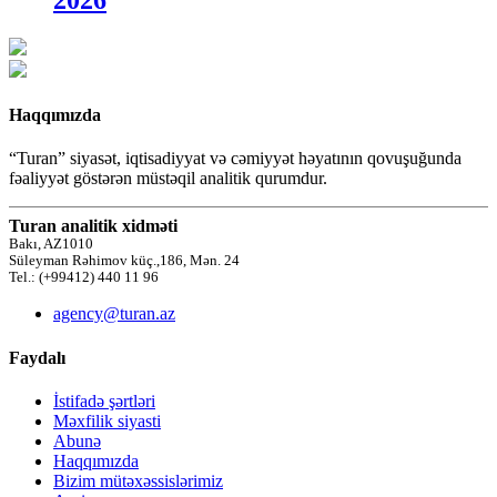
Haqqımızda
“Turan” siyasət, iqtisadiyyat və cəmiyyət həyatının qovuşuğunda
fəaliyyət göstərən müstəqil analitik qurumdur.
Turan analitik xidməti
Bakı, AZ1010
Süleyman Rəhimov küç.,186, Mən. 24
Tel.: (+99412) 440 11 96
agency@turan.az
Faydalı
İstifadə şərtləri
Məxfilik siyasti
Abunə
Haqqımızda
Bizim mütəxəssislərimiz