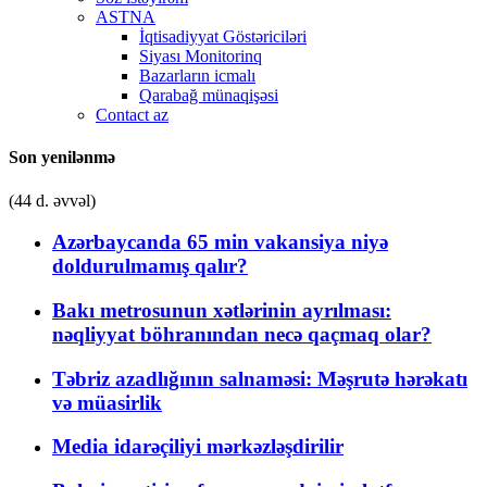
ASTNA
İqtisadiyyat Göstəriciləri
Siyası Monitorinq
Bazarların icmalı
Qarabağ münaqişəsi
Contact az
Son yenilənmə
(44 d. əvvəl)
Azərbaycanda 65 min vakansiya niyə
doldurulmamış qalır?
Bakı metrosunun xətlərinin ayrılması:
nəqliyyat böhranından necə qaçmaq olar?
Təbriz azadlığının salnaməsi: Məşrutə hərəkatı
və müasirlik
Media idarəçiliyi mərkəzləşdirilir