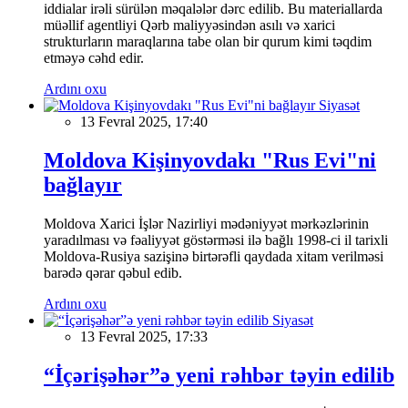
iddialar irəli sürülən məqalələr dərc edilib. Bu materiallarda
müəllif agentliyi Qərb maliyyəsindən asılı və xarici
strukturların maraqlarına tabe olan bir qurum kimi təqdim
etməyə cəhd edir.
Ardını oxu
Siyasət
13 Fevral 2025, 17:40
Moldova Kişinyovdakı "Rus Evi"ni
bağlayır
Moldova Xarici İşlər Nazirliyi mədəniyyət mərkəzlərinin
yaradılması və fəaliyyət göstərməsi ilə bağlı 1998-ci il tarixli
Moldova-Rusiya sazişinə birtərəfli qaydada xitam verilməsi
barədə qərar qəbul edib.
Ardını oxu
Siyasət
13 Fevral 2025, 17:33
“İçərişəhər”ə yeni rəhbər təyin edilib