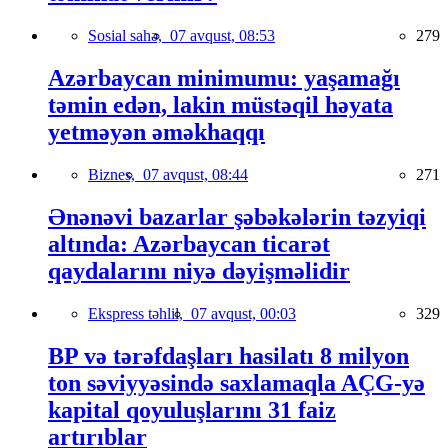
Sosial sahə,
07 avqust, 08:53
279
Azərbaycan minimumu: yaşamağı
təmin edən, lakin müstəqil həyata
yetməyən əməkhaqqı
Biznes,
07 avqust, 08:44
271
Ənənəvi bazarlar şəbəkələrin təzyiqi
altında: Azərbaycan ticarət
qaydalarını niyə dəyişməlidir
Ekspress təhlil,
07 avqust, 00:03
329
BP və tərəfdaşları hasilatı 8 milyon
ton səviyyəsində saxlamaqla AÇG-yə
kapital qoyuluşlarını 31 faiz
artırıblar