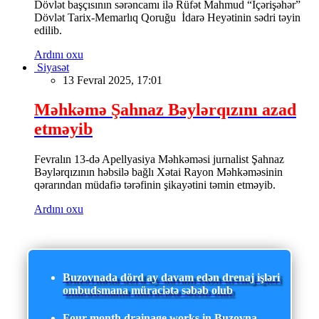
Dövlət başçısının sərəncamı ilə Rüfət Mahmud “İçərişəhər”
Dövlət Tarix-Memarlıq Qoruğu İdarə Heyətinin sədri təyin
edilib.
Ardını oxu
Siyasət
13 Fevral 2025, 17:01
Məhkəmə Şahnaz Bəylərqızını azad
etməyib
Fevralın 13-də Apellyasiya Məhkəməsi jurnalist Şahnaz
Bəylərqızının həbsilə bağlı Xətai Rayon Məhkəməsinin
qərarından müdafiə tərəfinin şikayətini təmin etməyib.
Ardını oxu
Buzovnada dörd ay davam edən drenaj işləri
ombudsmana müraciətə səbəb olub
Four-month drainage works in Buzovna