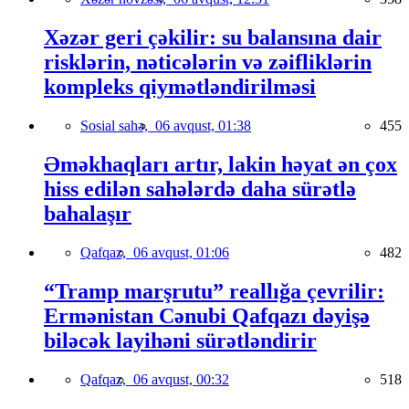
Xəzər geri çəkilir: su balansına dair
risklərin, nəticələrin və zəifliklərin
kompleks qiymətləndirilməsi
Sosial sahə,
06 avqust, 01:38
455
Əməkhaqları artır, lakin həyat ən çox
hiss edilən sahələrdə daha sürətlə
bahalaşır
Qafqaz,
06 avqust, 01:06
482
“Tramp marşrutu” reallığa çevrilir:
Ermənistan Cənubi Qafqazı dəyişə
biləcək layihəni sürətləndirir
Qafqaz,
06 avqust, 00:32
518