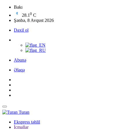
Bakı
0
28.1
C
Şənbə, 8 Avqust 2026
Daxil ol
Abunə
Əlaqə
Turan
Ekspress təhlil
İcmallar