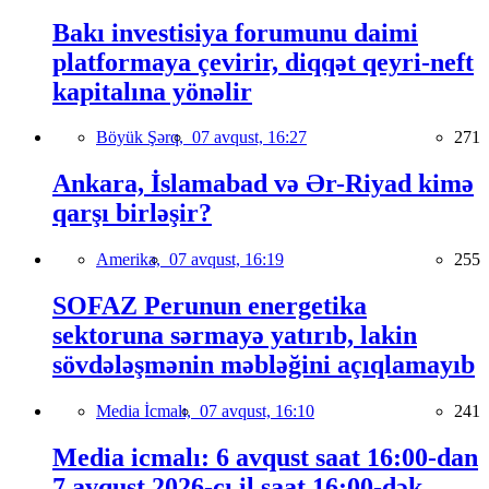
Bakı investisiya forumunu daimi
platformaya çevirir, diqqət qeyri-neft
kapitalına yönəlir
Böyük Şərq,
07 avqust, 16:27
271
Ankara, İslamabad və Ər-Riyad kimə
qarşı birləşir?
Amerika,
07 avqust, 16:19
255
SOFAZ Perunun energetika
sektoruna sərmayə yatırıb, lakin
sövdələşmənin məbləğini açıqlamayıb
Media İcmalı,
07 avqust, 16:10
241
Media icmalı: 6 avqust saat 16:00-dan
7 avqust 2026-cı il saat 16:00-dək