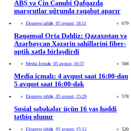
ABŞ və Çin Cənubi Qafqazda
marşrutlar uğrunda rəqabət aparır
Ekspress təhlil,
05 avqust, 18:11
679
Rəqəmsal Orta Dəhliz: Qazaxıstan və
Azərbaycan Xəzərin sahillərini fiber-
optik xətlə birləşdirdi
Media İcmalı,
05 avqust, 16:37
568
Media icmalı: 4 avqust saat 16:00-dan
5 avqust saat 16:00-dək
Ekspress təhlil,
05 avqust, 15:29
578
Sosial şəbəkələr üçün 16 yaş həddi
tətbiq olunur
Ekspress təhlil,
05 avqust, 15:12
520