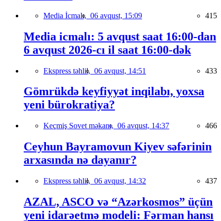
Media İcmalı,
06 avqust, 15:09
415
Media icmalı: 5 avqust saat 16:00-dan
6 avqust 2026-cı il saat 16:00-dək
Ekspress təhlil,
06 avqust, 14:51
433
Gömrükdə keyfiyyət inqilabı, yoxsa
yeni bürokratiya?
Keçmiş Sovet məkanı,
06 avqust, 14:37
466
Ceyhun Bayramovun Kiyev səfərinin
arxasında nə dayanır?
Ekspress təhlil,
06 avqust, 14:32
437
AZAL, ASCO və “Azərkosmos” üçün
yeni idarəetmə modeli: Fərman hansı