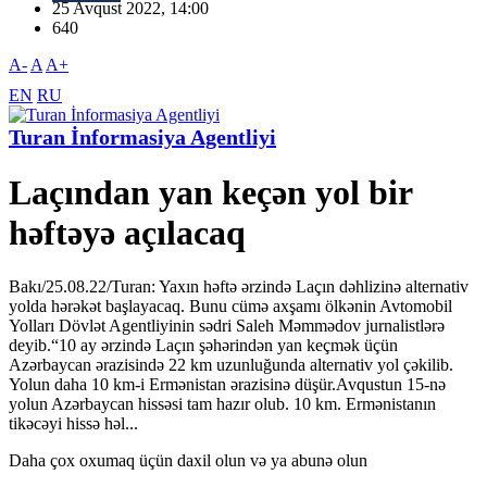
25 Avqust 2022, 14:00
640
A-
A
A+
EN
RU
Turan İnformasiya Agentliyi
Laçından yan keçən yol bir
həftəyə açılacaq
Bakı/25.08.22/Turan: Yaxın həftə ərzində Laçın dəhlizinə alternativ
yolda hərəkət başlayacaq. Bunu cümə axşamı ölkənin Avtomobil
Yolları Dövlət Agentliyinin sədri Saleh Məmmədov jurnalistlərə
deyib.“10 ay ərzində Laçın şəhərindən yan keçmək üçün
Azərbaycan ərazisində 22 km uzunluğunda alternativ yol çəkilib.
Yolun daha 10 km-i Ermənistan ərazisinə düşür.Avqustun 15-nə
yolun Azərbaycan hissəsi tam hazır olub. 10 km. Ermənistanın
tikəcəyi hissə həl...
Daha çox oxumaq üçün daxil olun və ya abunə olun