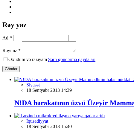
Rəy yaz
Ad *
Rəyiniz *
Oxudum və razıyam
Şərh göndərmə qaydaları
Göndər
Siyasət
18 Sentyabr 2013 14:39
N!DA hərəkatının üzvü Üzeyir Məmmədl
İqtisadiyyat
18 Sentyabr 2013 15:40