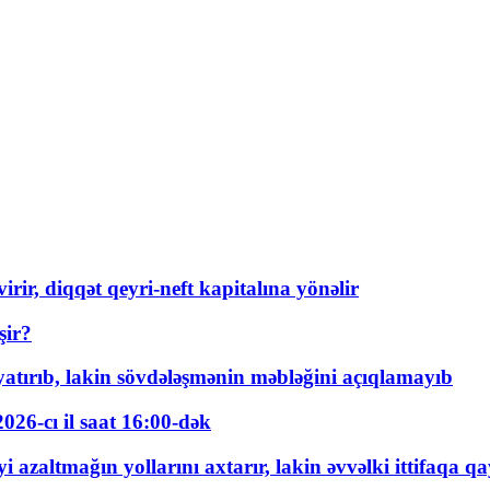
rir, diqqət qeyri-neft kapitalına yönəlir
şir?
tırıb, lakin sövdələşmənin məbləğini açıqlamayıb
026-cı il saat 16:00-dək
 azaltmağın yollarını axtarır, lakin əvvəlki ittifaqa qa