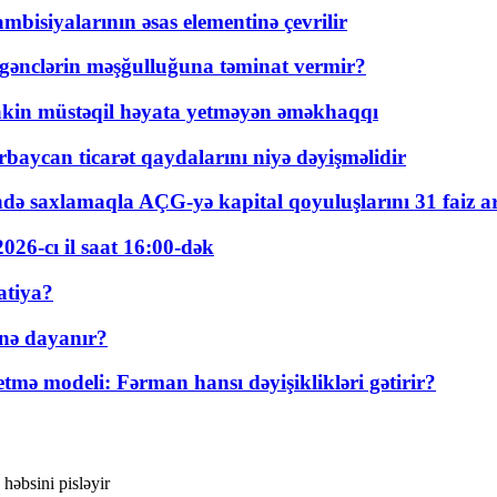
bisiyalarının əsas elementinə çevrilir
 gənclərin məşğulluğuna təminat vermir?
kin müstəqil həyata yetməyən əməkhaqqı
rbaycan ticarət qaydalarını niyə dəyişməlidir
ində saxlamaqla AÇG-yə kapital qoyuluşlarını 31 faiz ar
026-cı il saat 16:00-dək
atiya?
nə dayanır?
ə modeli: Fərman hansı dəyişiklikləri gətirir?
 həbsini pisləyir