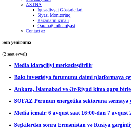
ASTNA
İqtisadiyyat Göstəriciləri
Siyası Monitorinq
Bazarların icmalı
Qarabağ münaqişəsi
Contact az
Son yenilənmə
(2 saat əvvəl)
Media idarəçiliyi mərkəzləşdirilir
Bakı investisiya forumunu daimi platformaya çevi
Ankara, İslamabad və Ər-Riyad kimə qarşı birlə
SOFAZ Perunun energetika sektoruna sərmayə ya
Media icmalı: 6 avqust saat 16:00-dan 7 avqust 2
Seçkilərdən sonra Ermənistan və Rusiya gərginliyi