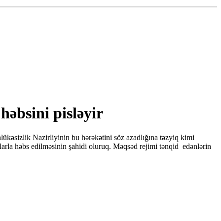
həbsini pisləyir
ükəsizlik Nazirliyinin bu hərəkətini söz azadlığına təzyiq kimi
larla həbs edilməsinin şahidi oluruq. Məqsəd rejimi tənqid edənlərin