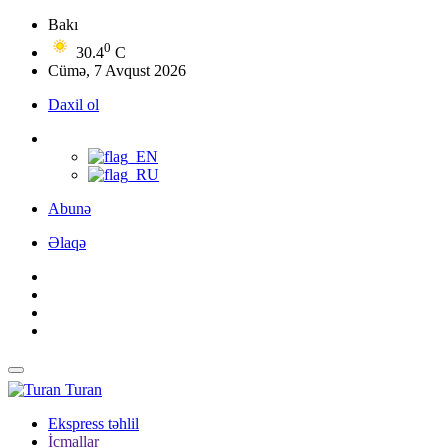
Bakı
0
30.4
C
Cümə, 7 Avqust 2026
Daxil ol
Abunə
Əlaqə
Turan
Ekspress təhlil
İcmallar