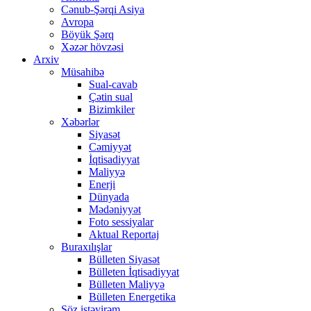
Cənub-Şərqi Asiya
Avropa
Böyük Şərq
Xəzər hövzəsi
Arxiv
Müsahibə
Sual-cavab
Çətin sual
Bizimkiler
Xəbərlər
Siyasət
Cəmiyyət
İqtisadiyyat
Maliyyə
Enerji
Dünyada
Mədəniyyət
Foto sessiyalar
Aktual Reportaj
Buraxılışlar
Bülleten Siyasət
Bülleten İqtisadiyyat
Bülleten Maliyyə
Bülleten Energetika
Söz istəyirəm