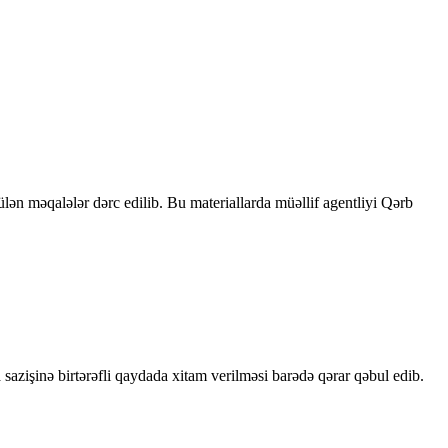
rülən məqalələr dərc edilib. Bu materiallarda müəllif agentliyi Qərb
sazişinə birtərəfli qaydada xitam verilməsi barədə qərar qəbul edib.