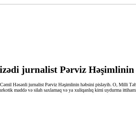
zədi jurnalist Pərviz Həşimlinin 
mil Həsənli jurnalist Pərviz Həşimlinin həbsini pisləyib. O, Milli Təhl
narkotik maddə və silah saxlamaq və ya xuliqanlıq kimi uydurma ittiham