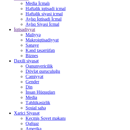
Media İcmalı
Həftəlik iqtisadi icmal
Həftəlik siyasi icmal
Aylıq İqtisadi İcmal
Aylıq Siyasi İcmal
İqtisadiyyat
Maliyyə
Makroiqtisadiyyat
Sənaye
Kənd təsərrüfatı
Biznes
Daxili siyasət
Qanunvericilik
Dövlət quruculuğu
Cəmiyyət
Gender
Din
İnsan Hüquqları
Media
Təhlükəsizlik
Sosial sahə
Xarici Siyasət
Keçmiş Sovet məkanı
Qafqaz
Amerika