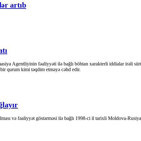
ər artıb
atı
iya Agentliyinin fəaliyyəti ilə bağlı böhtan xarakterli iddialar irəli sü
n bir qurum kimi təqdim etməyə cəhd edir.
ğlayır
ası və fəaliyyət göstərməsi ilə bağlı 1998-ci il tarixli Moldova-Rusiya 