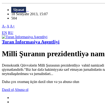
Siyasət
18 Sentyabr 2013, 15:07
504
A-
A
A+
EN
RU
Turan İnformasiya Agentliyi
Milli Şuranın prezidentliyə nami
Demokratik Qüvvələrin Milli Şurasının prezidentliyə vahid namizədi Cə
qiymətləndirib.“Biz hər dəfə hakimiyyətə sərf etməyən jurnalistlərin 
neytrallaşdırılması və jurnalistləri...
Daha çox oxumaq üçün daxil olun və ya abunə olun
Daxil ol
Abunə ol