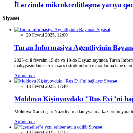
İl ərzində mikrokreditləşmə yarıya qəd
Siyasət
Siyasət
20 Fevral 2025, 12:00
Turan İnformasiya Agentliyinin Bəyan
2025-ci il fevralın 15-də və 18-də Day.az saytında Turan İnformas
maliyyəsindən asılı və xarici strukturların maraqlarına tabe ola
Ardını oxu
Siyasət
13 Fevral 2025, 17:40
Moldova Kişinyovdakı "Rus Evi"ni ba
Moldova Xarici İşlər Nazirliyi mədəniyyət mərkəzlərinin yaradılm
Ardını oxu
Siyasət
13 Fevral 2025, 17:33