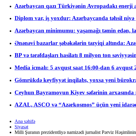
Azərbaycan qazı Türkiyənin Avropadakı enerji am
Diplom var, iş yoxdur: Azərbaycanda təhsil niyə
Azərbaycan minimumu: yaşamağı təmin edən, la
Ənənəvi bazarlar şəbəkələrin təzyiqi altında: Azə
BP və tərəfdaşları hasilatı 8 milyon ton səviyyəs
Media icmalı: 5 avqust saat 16:00-dan 6 avqust 2
Gömrükdə keyfiyyət inqilabı, yoxsa yeni bürokr
Ceyhun Bayramovun Kiyev səfərinin arxasında 
AZAL, ASCO və “Azərkosmos” üçün yeni idarəetm
Ana səhifə
Siyasət
Milli Şuranın prezidentliyə namizədi jurnalist Pərviz Həşimlinin