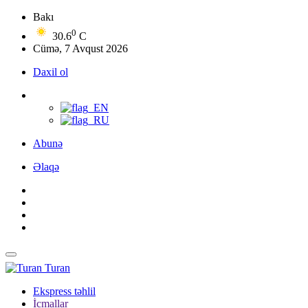
Bakı
0
30.6
C
Cümə, 7 Avqust 2026
Daxil ol
Abunə
Əlaqə
Turan
Ekspress təhlil
İcmallar