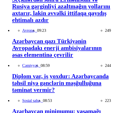
Rusiya gərginliyi azaltmağın yollarını
axtarır, lakin əvvəlki ittifaqa qayıdış
ehtimalı azdır
Avropa,
09:23
249
Azərbaycan qazı Türkiyənin
Avropadakı enerji ambisiyalarının
əsas elementinə çevrilir
Cəmiyyət,
08:59
244
Diplom var, iş yoxdur: Azərbaycanda
təhsil niyə gənclərin məşğulluğuna
təminat vermir?
Sosial sahə,
08:53
223
Azərbaycan minimumu: yaşamağı