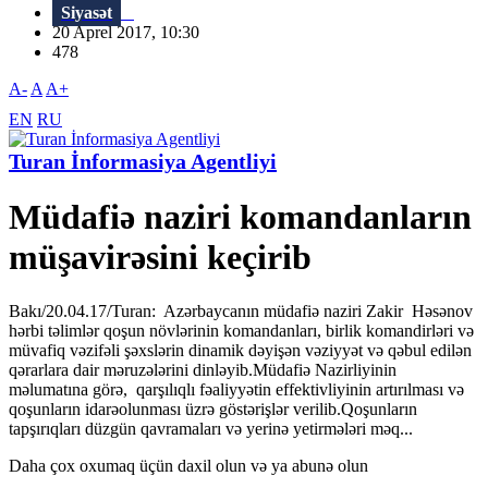
Siyasət
20 Aprel 2017, 10:30
478
A-
A
A+
EN
RU
Turan İnformasiya Agentliyi
Müdafiə naziri komandanların
müşavirəsini keçirib
Bakı/20.04.17/Turan: Azərbaycanın müdafiə naziri Zakir Həsənov
hərbi təlimlər qoşun növlərinin komandanları, birlik komandirləri və
müvafiq vəzifəli şəxslərin dinamik dəyişən vəziyyət və qəbul edilən
qərarlara dair məruzələrini dinləyib.Müdafiə Nazirliyinin
məlumatına görə, qarşılıqlı fəaliyyətin effektivliyinin artırılması və
qoşunların idarəolunması üzrə göstərişlər verilib.Qoşunların
tapşırıqları düzgün qavramaları və yerinə yetirmələri məq...
Daha çox oxumaq üçün daxil olun və ya abunə olun