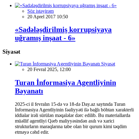
Söz istəyirəm
20 Aprel 2017 10:50
«Sadələşdirilmiş korrupsiyaya
uğramış inşaat - 6»
Siyasət
Siyasət
20 Fevral 2025, 12:00
Turan İnformasiya Agentliyinin
Bəyanatı
2025-ci il fevralın 15-də və 18-də Day.az saytında Turan
İnformasiya Agentliyinin fəaliyyəti ilə bağlı böhtan xarakterli
iddialar irəli sürülən məqalələr dərc edilib. Bu materiallarda
müəllif agentliyi Qərb maliyyəsindən asılı və xarici
strukturların maraqlarına tabe olan bir qurum kimi təqdim
etməyə cəhd edir.