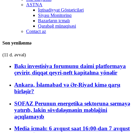
ASTNA
İqtisadiyyat Göstəriciləri
Siyası Monitorinq
Bazarların icmalı
Qarabağ münaqişəsi
Contact az
Son yenilənmə
(11 d. əvvəl)
Bakı investisiya forumunu daimi platformaya
çevirir, diqqət qeyri-neft kapitalına yönəlir
Ankara, İslamabad və Ər-Riyad kimə qarşı
birləşir?
SOFAZ Perunun energetika sektoruna sərmayə
yatırıb, lakin sövdələşmənin məbləğini
açıqlamayıb
Media icmalı: 6 avqust saat 16:00-dan 7 avqust