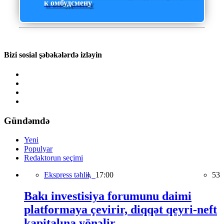
к омбудсмену
Bizi sosial şəbəkələrdə izləyin
Gündəmdə
Yeni
Populyar
Redaktorun seçimi
Ekspress təhlil,
17:00
53
Bakı investisiya forumunu daimi
platformaya çevirir, diqqət qeyri-neft
kapitalına yönəlir