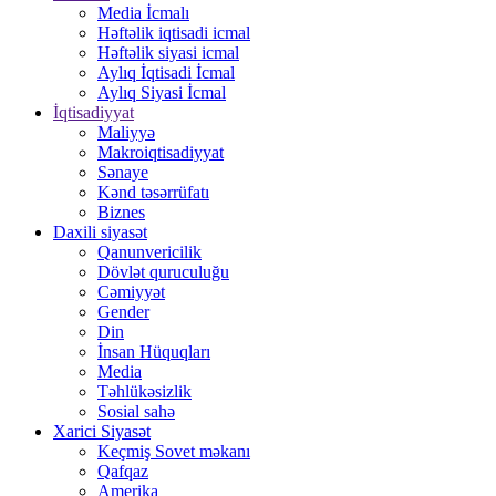
Media İcmalı
Həftəlik iqtisadi icmal
Həftəlik siyasi icmal
Aylıq İqtisadi İcmal
Aylıq Siyasi İcmal
İqtisadiyyat
Maliyyə
Makroiqtisadiyyat
Sənaye
Kənd təsərrüfatı
Biznes
Daxili siyasət
Qanunvericilik
Dövlət quruculuğu
Cəmiyyət
Gender
Din
İnsan Hüquqları
Media
Təhlükəsizlik
Sosial sahə
Xarici Siyasət
Keçmiş Sovet məkanı
Qafqaz
Amerika