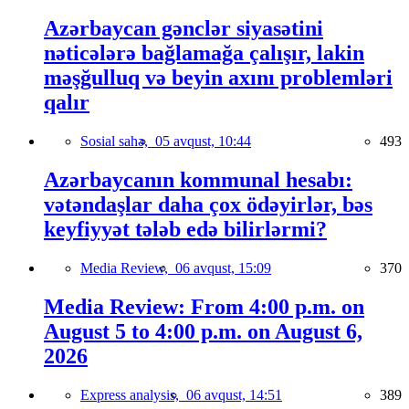
Azərbaycan gənclər siyasətini
nəticələrə bağlamağa çalışır, lakin
məşğulluq və beyin axını problemləri
qalır
Sosial sahə,
05 avqust, 10:44
493
Azərbaycanın kommunal hesabı:
vətəndaşlar daha çox ödəyirlər, bəs
keyfiyyət tələb edə bilirlərmi?
Media Review,
06 avqust, 15:09
370
Media Review: From 4:00 p.m. on
August 5 to 4:00 p.m. on August 6,
2026
Express analysis,
06 avqust, 14:51
389