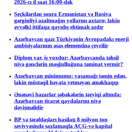
2026-cı il saat 16:00-dək
Seçkilərdən sonra Ermənistan və Rusiya
gərginliyi azaltmağın yollarını axtarır, lakin
əvvəlki ittifaqa qayıdış ehtimalı azdır
Azərbaycan qazı Türkiyənin Avropadakı enerji
ambisiyalarının əsas elementinə çevrilir
Diplom var, iş yoxdur: Azərbaycanda təhsil
niyə gənclərin məşğulluğuna təminat vermir?
Azərbaycan minimumu: yaşamağı təmin edən,
lakin müstəqil həyata yetməyən əməkhaqqı
Ənənəvi bazarlar şəbəkələrin təzyiqi altında:
Azərbaycan ticarət qaydalarını niyə
dəyişməlidir
BP və tərəfdaşları hasilatı 8 milyon ton
səviyyəsində saxlamaqla AÇG-yə kapital