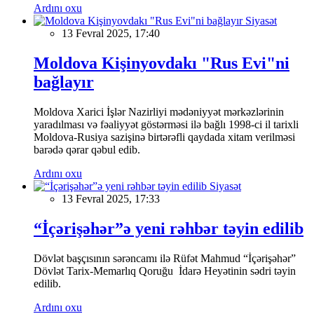
Ardını oxu
Siyasət
13 Fevral 2025, 17:40
Moldova Kişinyovdakı "Rus Evi"ni
bağlayır
Moldova Xarici İşlər Nazirliyi mədəniyyət mərkəzlərinin
yaradılması və fəaliyyət göstərməsi ilə bağlı 1998-ci il tarixli
Moldova-Rusiya sazişinə birtərəfli qaydada xitam verilməsi
barədə qərar qəbul edib.
Ardını oxu
Siyasət
13 Fevral 2025, 17:33
“İçərişəhər”ə yeni rəhbər təyin edilib
Dövlət başçısının sərəncamı ilə Rüfət Mahmud “İçərişəhər”
Dövlət Tarix-Memarlıq Qoruğu İdarə Heyətinin sədri təyin
edilib.
Ardını oxu