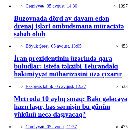
Cəmiyyət,
05 avqust, 14:30
1097
Buzovnada dörd ay davam edən
drenaj işləri ombudsmana müraciətə
səbəb olub
Böyük Şərq,
05 avqust, 13:05
453
İran prezidentinin üzərində qara
buludlar: istefa təkzibi Tehrandakı
hakimiyyət mübarizəsini üzə çıxarır
Ekspress təhlil,
05 avqust, 12:27
533
Metroda 10 aylıq sınaq: Bakı gələcəyə
hazırlaşır, bəs sərnişin bu günün
yükünü necə daşıyacaq?
Cəmiyyət,
05 avqust, 11:57
475