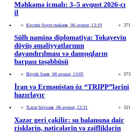
Məhkəmə icmalı: 3–5 avqust 2026-cı
il
Keçmiş Sovet məkanı,
06 avqust, 13:19
371
Sülh naminə diplomatiya: Tokayevin
döyüş əməliyyatlarının
dayandırılması və danışıqların
bərpası təşəbbüsü
Böyük Şərq,
06 avqust, 13:05
373
İran və Ermənistan öz “TRIPP”lərini
hazırlayır
Xəzər hövzəsi,
06 avqust, 12:31
321
Xəzər geri çəkilir: su balansına dair
risklərin, nəticələrin və zəifliklərin