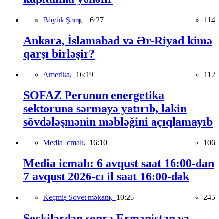
Böyük Şərq,
16:27
114
Ankara, İslamabad və Ər-Riyad kimə
qarşı birləşir?
Amerika,
16:19
112
SOFAZ Perunun energetika
sektoruna sərmayə yatırıb, lakin
sövdələşmənin məbləğini açıqlamayıb
Media İcmalı,
16:10
106
Media icmalı: 6 avqust saat 16:00-dan
7 avqust 2026-cı il saat 16:00-dək
Keçmiş Sovet məkanı,
10:26
245
Seçkilərdən sonra Ermənistan və