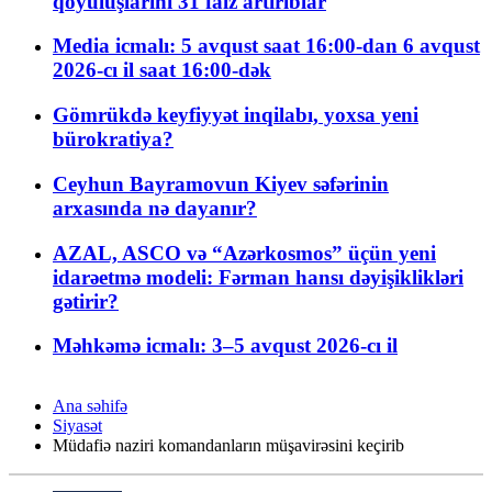
qoyuluşlarını 31 faiz artırıblar
Media icmalı: 5 avqust saat 16:00-dan 6 avqust
2026-cı il saat 16:00-dək
Gömrükdə keyfiyyət inqilabı, yoxsa yeni
bürokratiya?
Ceyhun Bayramovun Kiyev səfərinin
arxasında nə dayanır?
AZAL, ASCO və “Azərkosmos” üçün yeni
idarəetmə modeli: Fərman hansı dəyişiklikləri
gətirir?
Məhkəmə icmalı: 3–5 avqust 2026-cı il
Ana səhifə
Siyasət
Müdafiə naziri komandanların müşavirəsini keçirib