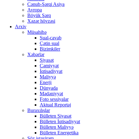
Cənub-Şərqi Asiya
Avropa
Böyük Şərq
Xəzər hövzəsi
Arxiv
Müsahibə
Sual-cavab
Çətin sual
Bizimkiler
Xəbərlər
Siyasət
Cəmiyyət
İqtisadiyyat
Maliyyə
Enerji
Dünyada
Mədəniyyət
Foto sessiyalar
Aktual Reportaj
Buraxılışlar
Bülleten Siyasət
Bülleten İqtisadiyyat
Bülleten Maliyyə
Bülleten Energetika
Söz istəyirəm