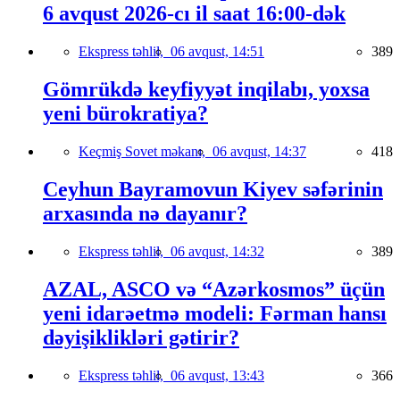
6 avqust 2026-cı il saat 16:00-dək
Ekspress təhlil,
06 avqust, 14:51
389
Gömrükdə keyfiyyət inqilabı, yoxsa
yeni bürokratiya?
Keçmiş Sovet məkanı,
06 avqust, 14:37
418
Ceyhun Bayramovun Kiyev səfərinin
arxasında nə dayanır?
Ekspress təhlil,
06 avqust, 14:32
389
AZAL, ASCO və “Azərkosmos” üçün
yeni idarəetmə modeli: Fərman hansı
dəyişiklikləri gətirir?
Ekspress təhlil,
06 avqust, 13:43
366