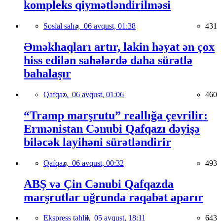
kompleks qiymətləndirilməsi
Sosial sahə,
06 avqust, 01:38
431
Əməkhaqları artır, lakin həyat ən çox
hiss edilən sahələrdə daha sürətlə
bahalaşır
Qafqaz,
06 avqust, 01:06
460
“Tramp marşrutu” reallığa çevrilir:
Ermənistan Cənubi Qafqazı dəyişə
biləcək layihəni sürətləndirir
Qafqaz,
06 avqust, 00:32
493
ABŞ və Çin Cənubi Qafqazda
marşrutlar uğrunda rəqabət aparır
Ekspress təhlil,
05 avqust, 18:11
643