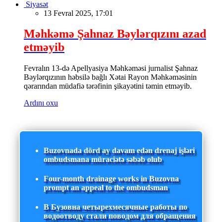
Siyasət
13 Fevral 2025, 17:01
Məhkəmə Şahnaz Bəylərqızını azad
etməyib
Fevralın 13-də Apellyasiya Məhkəməsi jurnalist Şahnaz
Bəylərqızının həbsilə bağlı Xətai Rayon Məhkəməsinin
qərarından müdafiə tərəfinin şikayətini təmin etməyib.
Ardını oxu
Buzovnada dörd ay davam edən drenaj işləri
ombudsmana müraciətə səbəb olub
Four-month drainage works in Buzovna
prompt an appeal to the ombudsman
В Бузовна четырехмесячные работы по
водоотводу стали поводом для обращения