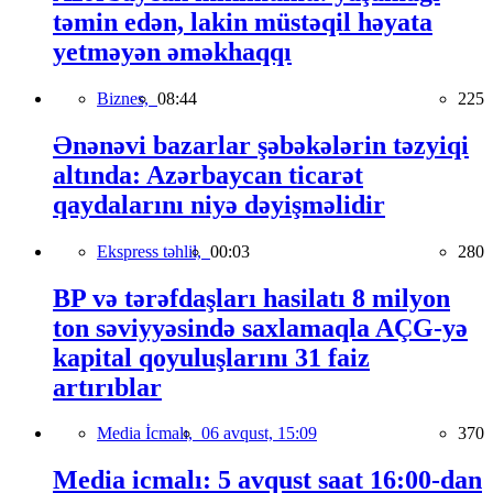
təmin edən, lakin müstəqil həyata
yetməyən əməkhaqqı
Biznes,
08:44
225
Ənənəvi bazarlar şəbəkələrin təzyiqi
altında: Azərbaycan ticarət
qaydalarını niyə dəyişməlidir
Ekspress təhlil,
00:03
280
BP və tərəfdaşları hasilatı 8 milyon
ton səviyyəsində saxlamaqla AÇG-yə
kapital qoyuluşlarını 31 faiz
artırıblar
Media İcmalı,
06 avqust, 15:09
370
Media icmalı: 5 avqust saat 16:00-dan