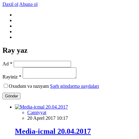
Daxil ol
Abunə ol
Rəy yaz
Ad *
Rəyiniz *
Oxudum və razıyam
Şərh göndərmə qaydaları
Göndər
Cəmiyyət
20 Aprel 2017 10:17
Media-icmal 20.04.2017