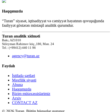
Haqqımızda
“Turan” siyasət, iqtisadiyyat və cəmiyyət həyatının qovuşuğunda
fəaliyyət göstərən müstəqil analitik qurumdur.
Turan analitik xidməti
Bakı, AZ1010
Süleyman Rəhimov küç.,186, Mən. 24
Tel.: (+99412) 440 11 96
agency@turan.az
Faydalı
İstifadə şərtləri
Məxfilik siyasti
Abunə
Haqqımızda
Bizim mütəxəssislərimiz
Arxiv
CONTACT AZ
© 2026 Turan. Bütün hüquqlar qorunur.