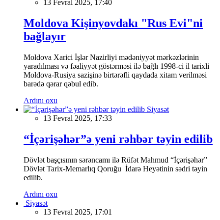
13 Fevral 2025, 17:40
Moldova Kişinyovdakı "Rus Evi"ni
bağlayır
Moldova Xarici İşlər Nazirliyi mədəniyyət mərkəzlərinin
yaradılması və fəaliyyət göstərməsi ilə bağlı 1998-ci il tarixli
Moldova-Rusiya sazişinə birtərəfli qaydada xitam verilməsi
barədə qərar qəbul edib.
Ardını oxu
Siyasət
13 Fevral 2025, 17:33
“İçərişəhər”ə yeni rəhbər təyin edilib
Dövlət başçısının sərəncamı ilə Rüfət Mahmud “İçərişəhər”
Dövlət Tarix-Memarlıq Qoruğu İdarə Heyətinin sədri təyin
edilib.
Ardını oxu
Siyasət
13 Fevral 2025, 17:01