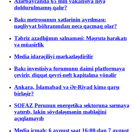
Azərbaycanda 65 min vakansiya niyə
doldurulmamış qalır?
Bakı metrosunun xətlərinin ayrılması:
nəqliyyat böhranından necə qaçmaq olar?
Təbriz azadlığının salnaməsi: Məşrutə hərəkatı
və müasirlik
Media idarəçiliyi mərkəzləşdirilir
Bakı investisiya forumunu daimi platformaya
çevirir, diqqət qeyri-neft kapitalına yönəlir
Ankara, İslamabad və Ər-Riyad kimə qarşı
birləşir?
SOFAZ Perunun energetika sektoruna sərmayə
yatırıb, lakin sövdələşmənin məbləğini
açıqlamayıb
Media icmalı: 6 avqust saat 16:00-dan 7 avqust