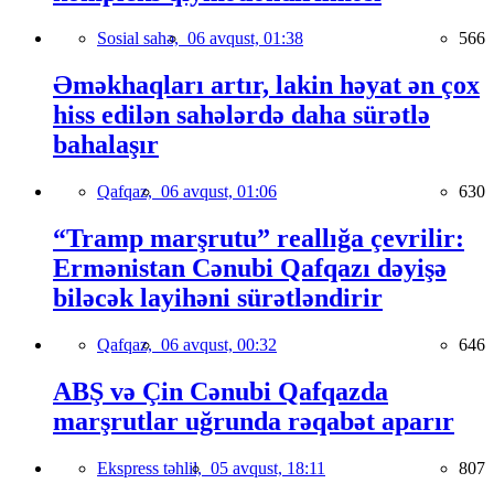
Sosial sahə,
06 avqust, 01:38
566
Əməkhaqları artır, lakin həyat ən çox
hiss edilən sahələrdə daha sürətlə
bahalaşır
Qafqaz,
06 avqust, 01:06
630
“Tramp marşrutu” reallığa çevrilir:
Ermənistan Cənubi Qafqazı dəyişə
biləcək layihəni sürətləndirir
Qafqaz,
06 avqust, 00:32
646
ABŞ və Çin Cənubi Qafqazda
marşrutlar uğrunda rəqabət aparır
Ekspress təhlil,
05 avqust, 18:11
807