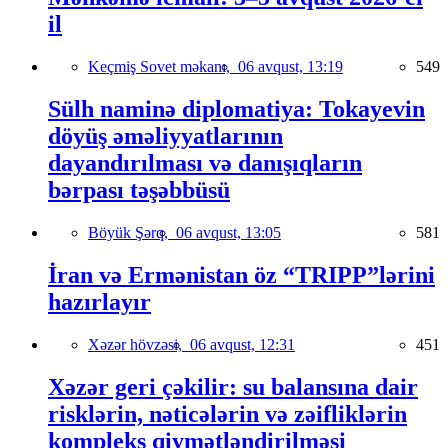
il
Keçmiş Sovet məkanı,
06 avqust, 13:19
549
Sülh naminə diplomatiya: Tokayevin
döyüş əməliyyatlarının
dayandırılması və danışıqların
bərpası təşəbbüsü
Böyük Şərq,
06 avqust, 13:05
581
İran və Ermənistan öz “TRIPP”lərini
hazırlayır
Xəzər hövzəsi,
06 avqust, 12:31
451
Xəzər geri çəkilir: su balansına dair
risklərin, nəticələrin və zəifliklərin
kompleks qiymətləndirilməsi