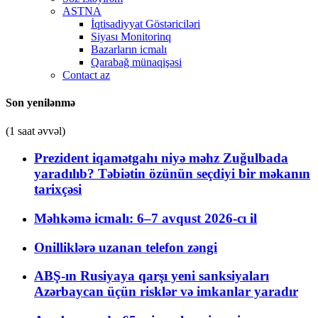
ASTNA
İqtisadiyyat Göstəriciləri
Siyası Monitorinq
Bazarların icmalı
Qarabağ münaqişəsi
Contact az
Son yenilənmə
(1 saat əvvəl)
Prezident iqamətgahı niyə məhz Zuğulbada
yaradılıb? Təbiətin özünün seçdiyi bir məkanın
tarixçəsi
Məhkəmə icmalı: 6–7 avqust 2026-cı il
Onilliklərə uzanan telefon zəngi
ABŞ-ın Rusiyaya qarşı yeni sanksiyaları
Azərbaycan üçün risklər və imkanlar yaradır