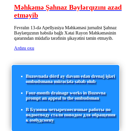
Məhkəmə Şahnaz Bəylərqızını azad
etməyib
Fevralın 13-də Apellyasiya Məhkəməsi jurnalist Şahnaz
Bəylərqızının həbsilə bağlı Xətai Rayon Məhkəməsinin
qərarından müdafiə tərəfinin şikayətini təmin etməyib.
Ardını oxu
Buzovnada dörd ay davam edən drenaj işləri
ombudsmana müraciətə səbəb olub
Four-month drainage works in Buzovna
prompt an appeal to the ombudsman
В Бузовна четырехмесячные работы по
водоотводу стали поводом для обращения
к омбудсмену