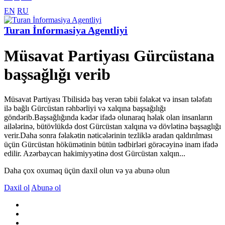
EN
RU
Turan İnformasiya Agentliyi
Müsavat Partiyası Gürcüstana
başsağlığı verib
Müsavat Partiyası Tbilisidə baş verən təbii fəlakət və insan tələfatı
ilə bağlı Gürcüstan rəhbərliyi və xalqına başsağılığı
göndərib.Başsağlığında kədər ifadə olunaraq həlak olan insanların
ailələrinə, bütövlükdə dost Gürcüstan xalqına və dövlətinə başsaglığı
verir.Daha sonra fəlakətin nəticələrinin tezliklə aradan qaldırılması
üçün Gürcüstan hökümətinin bütün tədbirləri görəcəyinə inam ifadə
edilir. Azərbaycan hakimiyyətinə dost Gürcüstan xalqın...
Daha çox oxumaq üçün daxil olun və ya abunə olun
Daxil ol
Abunə ol