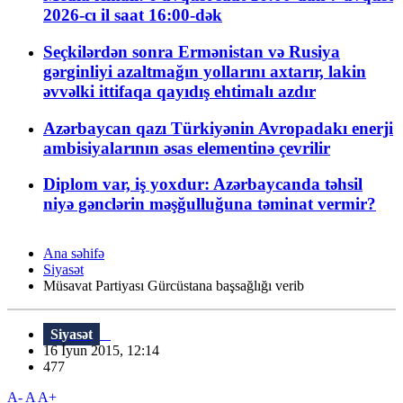
2026-cı il saat 16:00-dək
Seçkilərdən sonra Ermənistan və Rusiya
gərginliyi azaltmağın yollarını axtarır, lakin
əvvəlki ittifaqa qayıdış ehtimalı azdır
Azərbaycan qazı Türkiyənin Avropadakı enerji
ambisiyalarının əsas elementinə çevrilir
Diplom var, iş yoxdur: Azərbaycanda təhsil
niyə gənclərin məşğulluğuna təminat vermir?
Ana səhifə
Siyasət
Müsavat Partiyası Gürcüstana başsağlığı verib
Siyasət
16 İyun 2015, 12:14
477
A-
A
A+