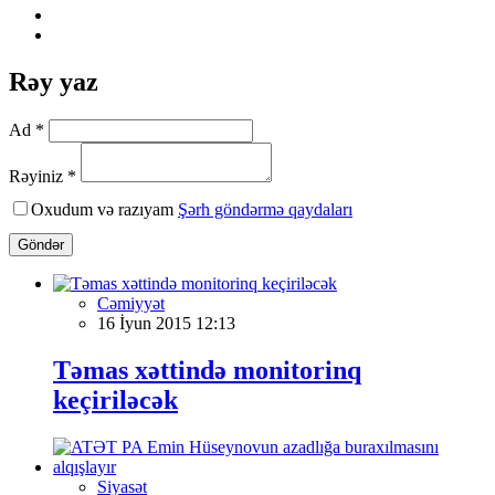
Rəy yaz
Ad *
Rəyiniz *
Oxudum və razıyam
Şərh göndərmə qaydaları
Göndər
Cəmiyyət
16 İyun 2015 12:13
Təmas xəttində monitorinq
keçiriləcək
Siyasət