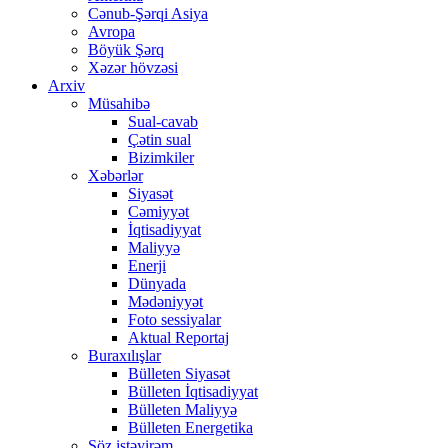
Cənub-Şərqi Asiya
Avropa
Böyük Şərq
Xəzər hövzəsi
Arxiv
Müsahibə
Sual-cavab
Çətin sual
Bizimkiler
Xəbərlər
Siyasət
Cəmiyyət
İqtisadiyyat
Maliyyə
Enerji
Dünyada
Mədəniyyət
Foto sessiyalar
Aktual Reportaj
Buraxılışlar
Bülleten Siyasət
Bülleten İqtisadiyyat
Bülleten Maliyyə
Bülleten Energetika
Söz istəyirəm