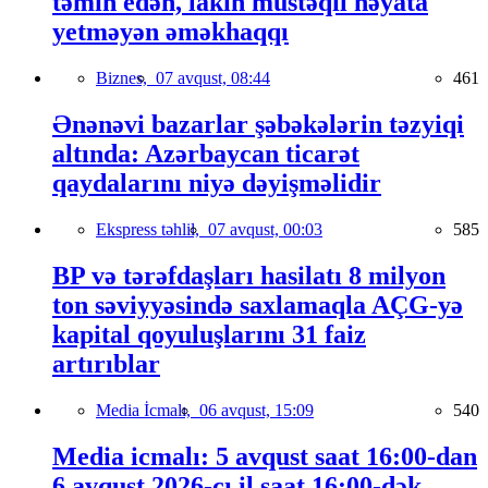
təmin edən, lakin müstəqil həyata
yetməyən əməkhaqqı
Biznes,
07 avqust, 08:44
461
Ənənəvi bazarlar şəbəkələrin təzyiqi
altında: Azərbaycan ticarət
qaydalarını niyə dəyişməlidir
Ekspress təhlil,
07 avqust, 00:03
585
BP və tərəfdaşları hasilatı 8 milyon
ton səviyyəsində saxlamaqla AÇG-yə
kapital qoyuluşlarını 31 faiz
artırıblar
Media İcmalı,
06 avqust, 15:09
540
Media icmalı: 5 avqust saat 16:00-dan
6 avqust 2026-cı il saat 16:00-dək