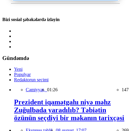
Bizi sosial şəbəkələrdə izləyin
Gündəmdə
Yeni
Populyar
Redaktorun seçimi
Cəmiyyət,
01:26
147
Prezident iqamətgahı niyə məhz
Zuğulbada yaradılıb? Təbiətin
özünün seçdiyi bir məkanın tarixçəsi
Ekspress təhlil,
08 avqust, 17:07
269