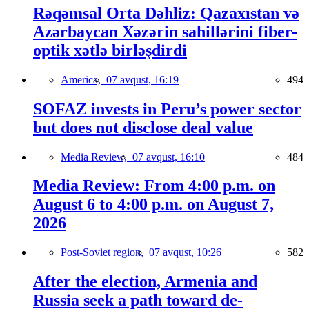
Rəqəmsal Orta Dəhliz: Qazaxıstan və
Azərbaycan Xəzərin sahillərini fiber-
optik xətlə birləşdirdi
America,
07 avqust, 16:19
494
SOFAZ invests in Peru’s power sector
but does not disclose deal value
Media Review,
07 avqust, 16:10
484
Media Review: From 4:00 p.m. on
August 6 to 4:00 p.m. on August 7,
2026
Post-Soviet region,
07 avqust, 10:26
582
After the election, Armenia and
Russia seek a path toward de-