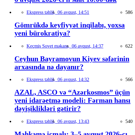
Ekspress təhlil,
06 avqust, 14:51
586
Gömrükdə keyfiyyət inqilabı, yoxsa
yeni bürokratiya?
Keçmiş Sovet məkanı,
06 avqust, 14:37
622
Ceyhun Bayramovun Kiyev səfərinin
arxasında nə dayanır?
Ekspress təhlil,
06 avqust, 14:32
566
AZAL, ASCO və “Azərkosmos” üçün
yeni idarəetmə modeli: Fərman hansı
dəyişiklikləri gətirir?
Ekspress təhlil,
06 avqust, 13:43
540
Məhkəmə icmalı: 3–5 avqust 2026-cı