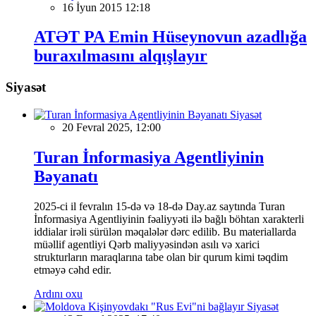
16 İyun 2015 12:18
ATƏT PA Emin Hüseynovun azadlığa
buraxılmasını alqışlayır
Siyasət
Siyasət
20 Fevral 2025, 12:00
Turan İnformasiya Agentliyinin
Bəyanatı
2025-ci il fevralın 15-də və 18-də Day.az saytında Turan
İnformasiya Agentliyinin fəaliyyəti ilə bağlı böhtan xarakterli
iddialar irəli sürülən məqalələr dərc edilib. Bu materiallarda
müəllif agentliyi Qərb maliyyəsindən asılı və xarici
strukturların maraqlarına tabe olan bir qurum kimi təqdim
etməyə cəhd edir.
Ardını oxu
Siyasət