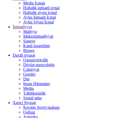
Media İcmalı
Həftəlik iqtisadi icmal
Həftəlik siyasi icmal
Aylıq İqtisadi İcmal
Aylıq Siyasi İcmal
İqtisadiyyat
Maliyyə
Makroiqtisadiyyat
Sənaye
Kənd təsərrüfatı
Biznes
Daxili siyasət
Qanunvericilik
Dövlət quruculuğu
Cəmiyyət
Gender
Din
İnsan Hüquqları
Media
Təhlükəsizlik
Sosial sahə
Xarici Siyasət
Keçmiş Sovet məkanı
Qafqaz
Amerika