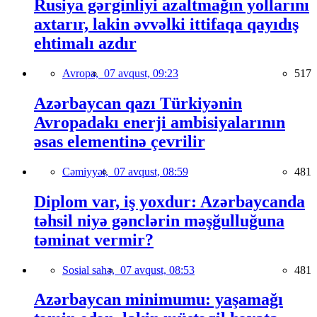
Rusiya gərginliyi azaltmağın yollarını
axtarır, lakin əvvəlki ittifaqa qayıdış
ehtimalı azdır
Avropa,
07 avqust, 09:23
517
Azərbaycan qazı Türkiyənin
Avropadakı enerji ambisiyalarının
əsas elementinə çevrilir
Cəmiyyət,
07 avqust, 08:59
481
Diplom var, iş yoxdur: Azərbaycanda
təhsil niyə gənclərin məşğulluğuna
təminat vermir?
Sosial sahə,
07 avqust, 08:53
481
Azərbaycan minimumu: yaşamağı