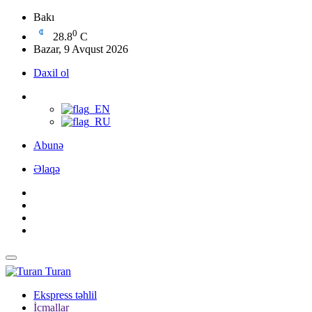
Bakı
0
28.8
C
Bazar, 9 Avqust 2026
Daxil ol
Abunə
Əlaqə
Turan
Ekspress təhlil
İcmallar