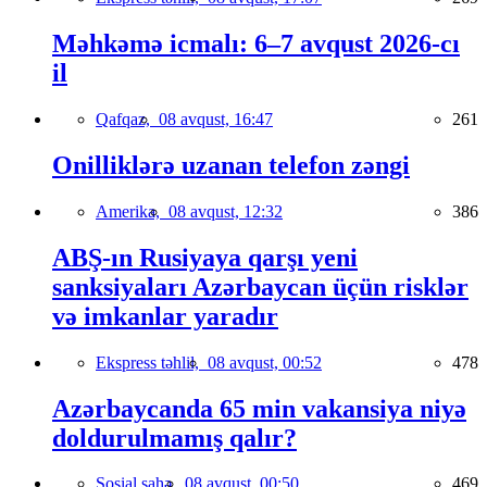
Məhkəmə icmalı: 6–7 avqust 2026-cı
il
Qafqaz,
08 avqust, 16:47
261
Onilliklərə uzanan telefon zəngi
Amerika,
08 avqust, 12:32
386
ABŞ-ın Rusiyaya qarşı yeni
sanksiyaları Azərbaycan üçün risklər
və imkanlar yaradır
Ekspress təhlil,
08 avqust, 00:52
478
Azərbaycanda 65 min vakansiya niyə
doldurulmamış qalır?
Sosial sahə,
08 avqust, 00:50
469