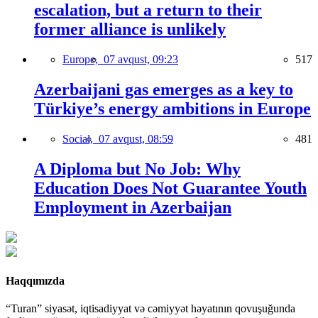
escalation, but a return to their
former alliance is unlikely
Europe,
07 avqust, 09:23
517
Azerbaijani gas emerges as a key to
Türkiye’s energy ambitions in Europe
Social,
07 avqust, 08:59
481
A Diploma but No Job: Why
Education Does Not Guarantee Youth
Employment in Azerbaijan
Haqqımızda
“Turan” siyasət, iqtisadiyyat və cəmiyyət həyatının qovuşuğunda