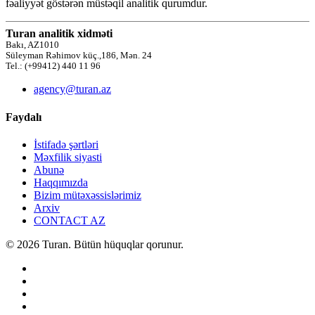
fəaliyyət göstərən müstəqil analitik qurumdur.
Turan analitik xidməti
Bakı, AZ1010
Süleyman Rəhimov küç.,186, Mən. 24
Tel.: (+99412) 440 11 96
agency@turan.az
Faydalı
İstifadə şərtləri
Məxfilik siyasti
Abunə
Haqqımızda
Bizim mütəxəssislərimiz
Arxiv
CONTACT AZ
© 2026 Turan. Bütün hüquqlar qorunur.