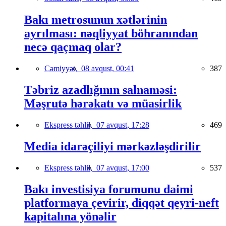
Bakı metrosunun xətlərinin
ayrılması: nəqliyyat böhranından
necə qaçmaq olar?
Cəmiyyət,
08 avqust, 00:41
387
Təbriz azadlığının salnaməsi:
Məşrutə hərəkatı və müasirlik
Ekspress təhlil,
07 avqust, 17:28
469
Media idarəçiliyi mərkəzləşdirilir
Ekspress təhlil,
07 avqust, 17:00
537
Bakı investisiya forumunu daimi
platformaya çevirir, diqqət qeyri-neft
kapitalına yönəlir