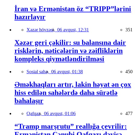
İran və Ermənistan öz “TRIPP”lərini
hazırlayır
Xəzər hövzəsi,
06 avqust, 12:31
351
Xəzər geri çəkilir: su balansına dair
risklərin, nəticələrin və zəifliklərin
kompleks qiymətləndirilməsi
Sosial sahə,
06 avqust, 01:38
450
Əməkhaqları artır, lakin həyat ən çox
hiss edilən sahələrdə daha sürətlə
bahalaşır
Qafqaz,
06 avqust, 01:06
477
“Tramp marşrutu” reallığa çevrilir:
Ermənistan Cənubi Qafqazı dəyişə