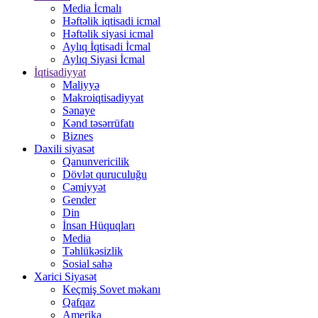
Media İcmalı
Həftəlik iqtisadi icmal
Həftəlik siyasi icmal
Aylıq İqtisadi İcmal
Aylıq Siyasi İcmal
İqtisadiyyat
Maliyyə
Makroiqtisadiyyat
Sənaye
Kənd təsərrüfatı
Biznes
Daxili siyasət
Qanunvericilik
Dövlət quruculuğu
Cəmiyyət
Gender
Din
İnsan Hüquqları
Media
Təhlükəsizlik
Sosial sahə
Xarici Siyasət
Keçmiş Sovet məkanı
Qafqaz
Amerika