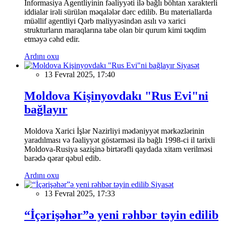
İnformasiya Agentliyinin fəaliyyəti ilə bağlı böhtan xarakterli
iddialar irəli sürülən məqalələr dərc edilib. Bu materiallarda
müəllif agentliyi Qərb maliyyəsindən asılı və xarici
strukturların maraqlarına tabe olan bir qurum kimi təqdim
etməyə cəhd edir.
Ardını oxu
Siyasət
13 Fevral 2025, 17:40
Moldova Kişinyovdakı "Rus Evi"ni
bağlayır
Moldova Xarici İşlər Nazirliyi mədəniyyət mərkəzlərinin
yaradılması və fəaliyyət göstərməsi ilə bağlı 1998-ci il tarixli
Moldova-Rusiya sazişinə birtərəfli qaydada xitam verilməsi
barədə qərar qəbul edib.
Ardını oxu
Siyasət
13 Fevral 2025, 17:33
“İçərişəhər”ə yeni rəhbər təyin edilib