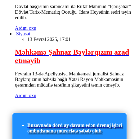
Dövlət başçısının sərəncamı ilə Rüfət Mahmud “İçərişəhər”
Dövlət Tarix-Memarlıq Qoruğu İdarə Heyətinin sədri təyin
edilib.
Ardını oxu
Siyasət
13 Fevral 2025, 17:01
Məhkəmə Şahnaz Bəylərqızını azad
etməyib
Fevralın 13-də Apellyasiya Məhkəməsi jurnalist Şahnaz
Bəylərqızının həbsilə bağlı Xətai Rayon Məhkəməsinin
qərarından müdafiə tərəfinin şikayətini təmin etməyib.
Ardını oxu
Buzovnada dörd ay davam edən drenaj işləri
ombudsmana müraciətə səbəb olub