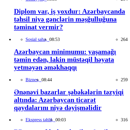
Diplom var, iş yoxdur: Azərbaycanda
təhsil niyə gənclərin məşğulluğuna
təminat vermir?
Sosial sahə,
08:53
264
Azərbaycan minimumu: yaşamağı
təmin edən, lakin müstəqil həyata
yetməyən əməkhaqqı
Biznes,
08:44
259
Ənənəvi bazarlar şəbəkələrin təzyiqi
altında: Azərbaycan ticarət
qaydalarını niyə dəyişməlidir
Ekspress təhlil,
00:03
316