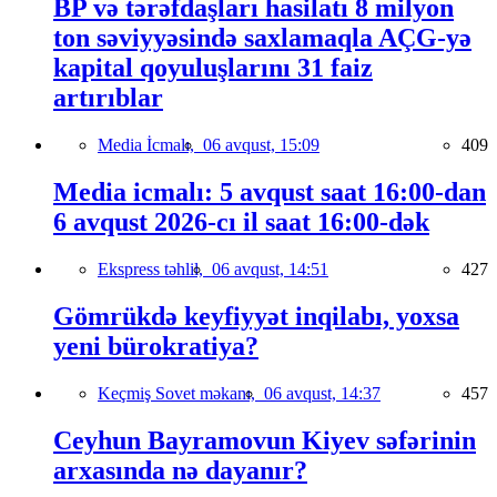
BP və tərəfdaşları hasilatı 8 milyon
ton səviyyəsində saxlamaqla AÇG-yə
kapital qoyuluşlarını 31 faiz
artırıblar
Media İcmalı,
06 avqust, 15:09
409
Media icmalı: 5 avqust saat 16:00-dan
6 avqust 2026-cı il saat 16:00-dək
Ekspress təhlil,
06 avqust, 14:51
427
Gömrükdə keyfiyyət inqilabı, yoxsa
yeni bürokratiya?
Keçmiş Sovet məkanı,
06 avqust, 14:37
457
Ceyhun Bayramovun Kiyev səfərinin
arxasında nə dayanır?