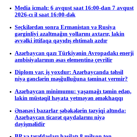
Media icmalı: 6 avqust saat 16:00-dan 7 avqust
2026-cı il saat 16:00-dək
Seçkilərdən sonra Ermənistan və Rusiya
gərginliyi azaltmağın yollarını axtarır, lakin
əvvəlki ittifaqa qayıdış ehtimalı azdır
Azərbaycan qazı Türkiyənin Avropadakı enerji
ambisiyalarının əsas elementinə çevrilir
Diplom var, iş yoxdur: Azərbaycanda təhsil
niyə gənclərin məşğulluğuna təminat vermir?
Azərbaycan minimumu: yaşamağı təmin edən,
lakin müstəqil həyata yetməyən əməkhaqqı
Ənənəvi bazarlar şəbəkələrin təzyiqi altında:
Azərbaycan ticarət qaydalarını niyə
dəyişməlidir
BP və tərəfdaşları hasilatı 8 milyon ton