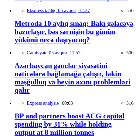
Ekspress təhlil,
05 avqust, 12:27
556
Metroda 10 aylıq sınaq: Bakı gələcəyə
hazırlaşır, bəs sərnişin bu günün
yükünü necə daşıyacaq?
Cəmiyyət,
05 avqust, 11:57
500
Azərbaycan gənclər siyasətini
nəticələrə bağlamağa çalışır, lakin
məşğulluq və beyin axını problemləri
qalır
Express analysis,
00:03
316
BP and partners boost ACG capital
spending by 31% while holding
output at 8 million tonnes