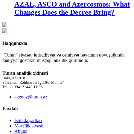
AZAL, ASCO and Azercosmos: What
Changes Does the Decree Bring?
Haqqımızda
“Turan” siyasət, iqtisadiyyat və cəmiyyət həyatının qovuşuğunda
fəaliyyət göstərən müstəqil analitik qurumdur.
Turan analitik xidməti
Bakı, AZ1010
Süleyman Rəhimov küç.,186, Mən. 24
Tel.: (+99412) 440 11 96
agency@turan.az
Faydalı
İstifadə şərtləri
Məxfilik siyasti
Abunə