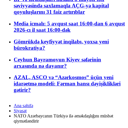
səviyyəsində saxlamaqla AÇG-yə kapital
qoyuluşlarını 31 faiz artırıblar
Media icmalı: 5 avqust saat 16:00-dan 6 avqust
2026-cı il saat 16:00-dək
Gömrükdə keyfiyyət inqilabı, yoxsa yeni
bürokratiya?
Ceyhun Bayramovun Kiyev səfərinin
arxasında nə dayanır?
AZAL, ASCO və “Azərkosmos” üçün yeni
idarəetmə modeli: Fərman hansı dəyişiklikləri
gətirir?
Ana səhifə
Siyasət
NATO Azərbaycanın Türkiyə ilə əməkdaşlığını müsbət
qiymətləndirir