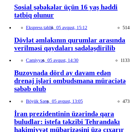
Sosial şəbəkələr üçün 16 yaş həddi
tətbiq olunur
Ekspress təhlil,
05 avqust, 15:12
514
Dövlət əmlakının qurumlar arasında
verilməsi qaydaları sadələşdirilib
Cəmiyyət,
05 avqust, 14:30
1133
Buzovnada dörd ay davam edən
drenaj işləri ombudsmana müraciətə
səbəb olub
Böyük Şərq,
05 avqust, 13:05
473
İran prezidentinin üzərində qara
buludlar: istefa təkzibi Tehrandakı
hakimiyyət mübarizəsini üzə çıxarır