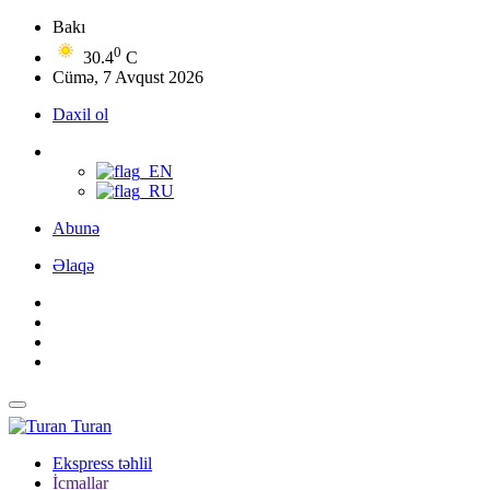
Bakı
0
30.4
C
Cümə, 7 Avqust 2026
Daxil ol
Abunə
Əlaqə
Turan
Ekspress təhlil
İcmallar