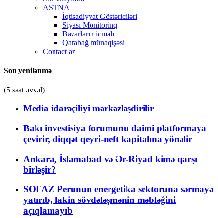
ASTNA
İqtisadiyyat Göstəriciləri
Siyası Monitorinq
Bazarların icmalı
Qarabağ münaqişəsi
Contact az
Son yenilənmə
(5 saat əvvəl)
Media idarəçiliyi mərkəzləşdirilir
Bakı investisiya forumunu daimi platformaya
çevirir, diqqət qeyri-neft kapitalına yönəlir
Ankara, İslamabad və Ər-Riyad kimə qarşı
birləşir?
SOFAZ Perunun energetika sektoruna sərmayə
yatırıb, lakin sövdələşmənin məbləğini
açıqlamayıb