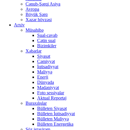
Cənub-Şərqi Asiya
Avropa
Böyük Şərq
Xəzər hövzəsi
Arxiv
Müsahibə
Sual-cavab
Çətin sual
Bizimkiler
Xəbərlər
Siyasət
Cəmiyyət
İqtisadiyyat
Maliyyə
Enerji
Dünyada
Mədəniyyət
Foto sessiyalar
Aktual Reportaj
Buraxılışlar
Bülleten Siyasət
Bülleten İqtisadiyyat
Bülleten Maliyyə
Bülleten Energetika
Söz istəyirəm