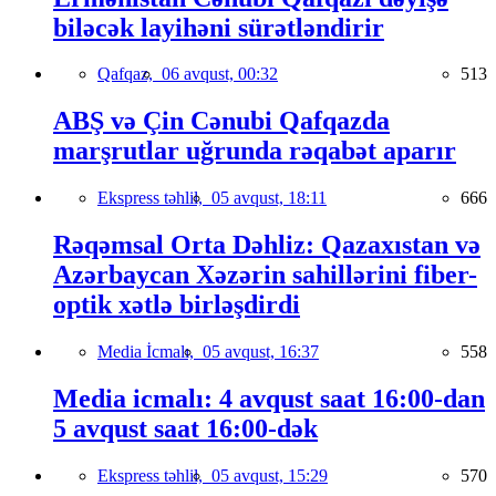
biləcək layihəni sürətləndirir
Qafqaz,
06 avqust, 00:32
513
ABŞ və Çin Cənubi Qafqazda
marşrutlar uğrunda rəqabət aparır
Ekspress təhlil,
05 avqust, 18:11
666
Rəqəmsal Orta Dəhliz: Qazaxıstan və
Azərbaycan Xəzərin sahillərini fiber-
optik xətlə birləşdirdi
Media İcmalı,
05 avqust, 16:37
558
Media icmalı: 4 avqust saat 16:00-dan
5 avqust saat 16:00-dək
Ekspress təhlil,
05 avqust, 15:29
570