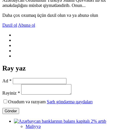
Azərbaycan Ordusunun Türkiyə Silahlı Qüvvələri ilə sıx
əməkdaşlığını müsbət qiymətləndirib. Onun...
Daha çox oxumaq üçün daxil olun və ya abunə olun
Daxil ol
Abunə ol
Rəy yaz
Ad *
Rəyiniz *
Oxudum və razıyam
Şərh göndərmə qaydaları
Göndər
Maliyyə