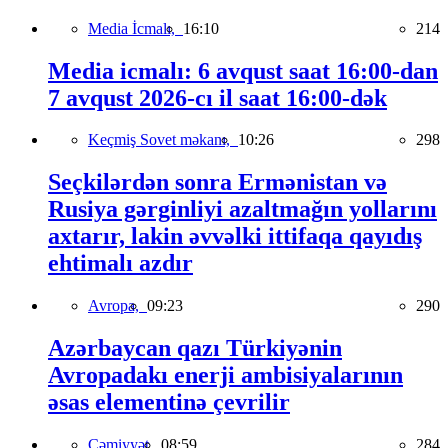
Media İcmalı,
16:10
214
Media icmalı: 6 avqust saat 16:00-dan
7 avqust 2026-cı il saat 16:00-dək
Keçmiş Sovet məkanı,
10:26
298
Seçkilərdən sonra Ermənistan və
Rusiya gərginliyi azaltmağın yollarını
axtarır, lakin əvvəlki ittifaqa qayıdış
ehtimalı azdır
Avropa,
09:23
290
Azərbaycan qazı Türkiyənin
Avropadakı enerji ambisiyalarının
əsas elementinə çevrilir
Cəmiyyət,
08:59
284