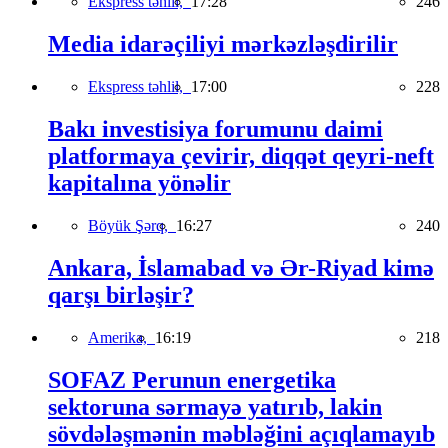
Ekspress təhlil,
17:28
246
Media idarəçiliyi mərkəzləşdirilir
Ekspress təhlil,
17:00
228
Bakı investisiya forumunu daimi
platformaya çevirir, diqqət qeyri-neft
kapitalına yönəlir
Böyük Şərq,
16:27
240
Ankara, İslamabad və Ər-Riyad kimə
qarşı birləşir?
Amerika,
16:19
218
SOFAZ Perunun energetika
sektoruna sərmayə yatırıb, lakin
sövdələşmənin məbləğini açıqlamayıb