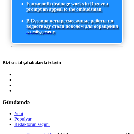
Four-month drainage works in Buzovna
prompt an appeal to the ombudsman
В Бузовна четырехмесячные работы по
водоотводу стали поводом для обращения
к омбудсмену
Bizi sosial şəbəkələrdə izləyin
Gündəmdə
Yeni
Populyar
Redaktorun seçimi