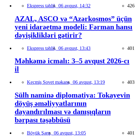
Ekspress təhlil,
06 avqust, 14:32
426
AZAL, ASCO və “Azərkosmos” üçün
yeni idarəetmə modeli: Fərman hansı
dəyişiklikləri gətirir?
Ekspress təhlil,
06 avqust, 13:43
401
Məhkəmə icmalı: 3–5 avqust 2026-cı
il
Keçmiş Sovet məkanı,
06 avqust, 13:19
403
Sülh naminə diplomatiya: Tokayevin
döyüş əməliyyatlarının
dayandırılması və danışıqların
bərpası təşəbbüsü
Böyük Şərq,
06 avqust, 13:05
401