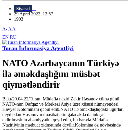
Siyasət
29 Aprel 2022, 12:57
1903
A-
A
A+
EN
RU
Turan İnformasiya Agentliyi
NATO Azərbaycanın Türkiyə
ilə əməkdaşlığını müsbət
qiymətləndirir
Bakı/29.04.22/Turan: Müdafiə naziri Zakir Həsənov cümə günü
NATO-nun Qafqaz və Mərkəzi Asiya üzrə xüsusi nümayəndəsi
Havyer Kolominanı qəbul edib.NATO ilə əməkdaşlıqdakı uğurları
qeyd edən Həsənov münasibətlərin gələcəkdə də inkişaf
etdirilməsinin əhəmiyyətini qeyd edib, bu barədə Müdafiə
Nazirliyinin mətbuat xidmətində deyilir.Kolomina öz növbəsində