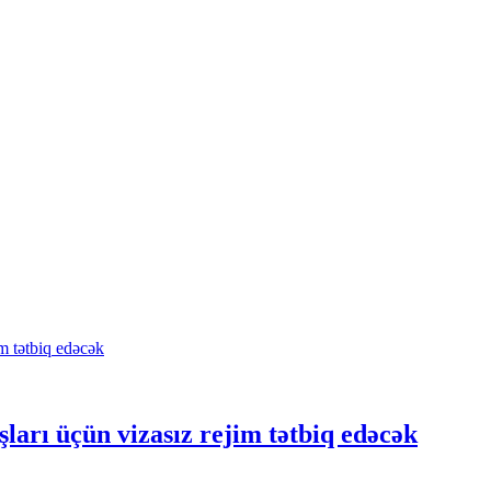
ları üçün vizasız rejim tətbiq edəcək