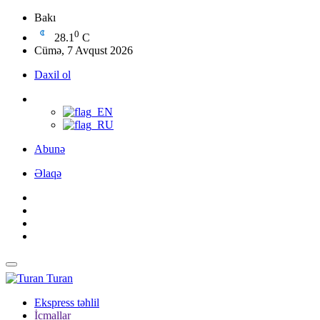
Bakı
0
28.1
C
Cümə, 7 Avqust 2026
Daxil ol
Abunə
Əlaqə
Turan
Ekspress təhlil
İcmallar