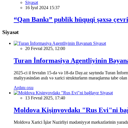
Siyasət
16 İyul 2024 15:37
“Qan Bankı” publik hüquqi şəxsə çevri
Siyasət
Siyasət
20 Fevral 2025, 12:00
Turan İnformasiya Agentliyinin Bəyan
2025-ci il fevralın 15-də və 18-də Day.az saytında Turan İnformas
maliyyəsindən asılı və xarici strukturların maraqlarına tabe ola
Ardını oxu
Siyasət
13 Fevral 2025, 17:40
Moldova Kişinyovdakı "Rus Evi"ni ba
Moldova Xarici İşlər Nazirliyi mədəniyyət mərkəzlərinin yaradılm