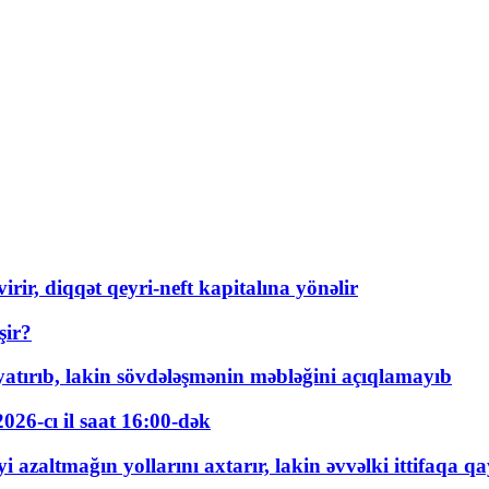
rir, diqqət qeyri-neft kapitalına yönəlir
şir?
tırıb, lakin sövdələşmənin məbləğini açıqlamayıb
026-cı il saat 16:00-dək
 azaltmağın yollarını axtarır, lakin əvvəlki ittifaqa qa