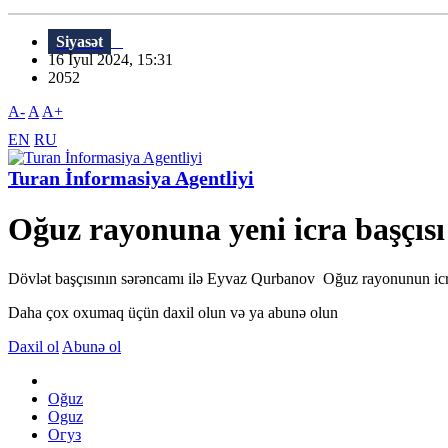
Siyasət
16 İyul 2024, 15:31
2052
A-
A
A+
EN
RU
Turan İnformasiya Agentliyi
Oğuz rayonuna yeni icra başçısı 
Dövlət başçısının sərəncamı ilə Eyvaz Qurbanov Oğuz rayonunun icra 
Daha çox oxumaq üçün daxil olun və ya abunə olun
Daxil ol
Abunə ol
Oğuz
Oguz
Огуз