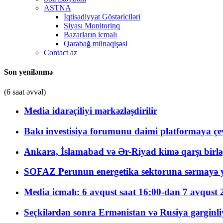
ASTNA
İqtisadiyyat Göstəriciləri
Siyası Monitorinq
Bazarların icmalı
Qarabağ münaqişəsi
Contact az
Son yenilənmə
(6 saat əvvəl)
Media idarəçiliyi mərkəzləşdirilir
Bakı investisiya forumunu daimi platformaya çevi
Ankara, İslamabad və Ər-Riyad kimə qarşı birlə
SOFAZ Perunun energetika sektoruna sərmayə ya
Media icmalı: 6 avqust saat 16:00-dan 7 avqust 2
Seçkilərdən sonra Ermənistan və Rusiya gərginliyi