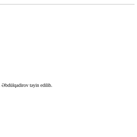
 Əbdülqadirov təyin edilib.