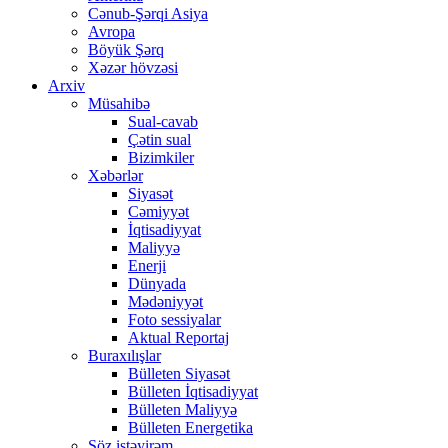
Cənub-Şərqi Asiya
Avropa
Böyük Şərq
Xəzər hövzəsi
Arxiv
Müsahibə
Sual-cavab
Çətin sual
Bizimkiler
Xəbərlər
Siyasət
Cəmiyyət
İqtisadiyyat
Maliyyə
Enerji
Dünyada
Mədəniyyət
Foto sessiyalar
Aktual Reportaj
Buraxılışlar
Bülleten Siyasət
Bülleten İqtisadiyyat
Bülleten Maliyyə
Bülleten Energetika
Söz istəyirəm