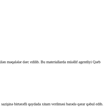
rülən məqalələr dərc edilib. Bu materiallarda müəllif agentliyi Qərb
sazişinə birtərəfli qaydada xitam verilməsi barədə qərar qəbul edib.