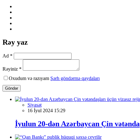
Rəy yaz
Ad *
Rəyiniz *
Oxudum və razıyam
Şərh göndərmə qaydaları
Göndər
Siyasət
16 İyul 2024 15:29
İyulun 20-dən Azərbaycan Çin vətəndaş