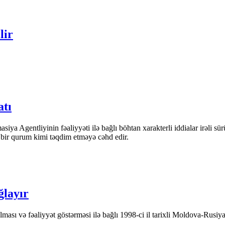
lir
atı
iya Agentliyinin fəaliyyəti ilə bağlı böhtan xarakterli iddialar irəli sü
n bir qurum kimi təqdim etməyə cəhd edir.
ğlayır
ası və fəaliyyət göstərməsi ilə bağlı 1998-ci il tarixli Moldova-Rusiya 