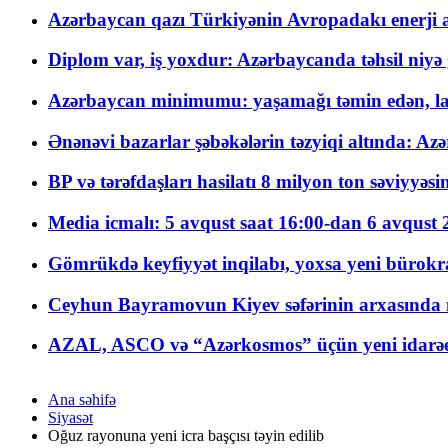
Azərbaycan qazı Türkiyənin Avropadakı enerji am
Diplom var, iş yoxdur: Azərbaycanda təhsil niyə
Azərbaycan minimumu: yaşamağı təmin edən, la
Ənənəvi bazarlar şəbəkələrin təzyiqi altında: Azə
BP və tərəfdaşları hasilatı 8 milyon ton səviyyəs
Media icmalı: 5 avqust saat 16:00-dan 6 avqust 2
Gömrükdə keyfiyyət inqilabı, yoxsa yeni bürokr
Ceyhun Bayramovun Kiyev səfərinin arxasında 
AZAL, ASCO və “Azərkosmos” üçün yeni idarəetm
Ana səhifə
Siyasət
Oğuz rayonuna yeni icra başçısı təyin edilib