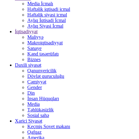
Media İcmalı
Həftəlik iqtisadi icmal
Həftəlik siyasi icmal
Aylıq İqtisadi İcmal
Aylıq Siyasi İcmal
İqtisadiyyat
Maliyyə
Makroiqtisadiyyat
Sənaye
Kənd təsərrüfatı
Biznes
Daxili siyasət
Qanunvericilik
Dövlət quruculuğu
Cəmiyyət
Gender
Din
İnsan Hüquqları
Media
Təhlükəsizlik
Sosial sahə
Xarici Siyasət
Keçmiş Sovet məkanı
Qafqaz
Amerika